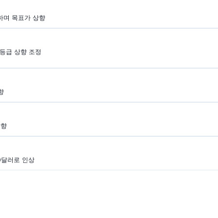
급하며 목표가 상향
 등급 상향 조정
향
상향
160달러로 인상