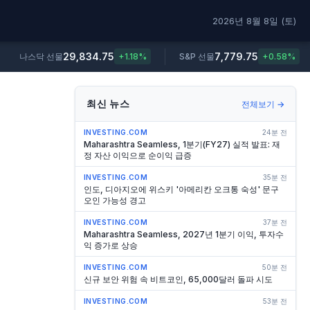
2026년 8월 8일 (토)
29,834.75
7,779.75
나스닥 선물
+1.18%
S&P 선물
+0.58%
최신 뉴스
전체보기 →
INVESTING.COM
24분 전
Maharashtra Seamless, 1분기(FY27) 실적 발표: 재
정 자산 이익으로 순이익 급증
INVESTING.COM
35분 전
인도, 디아지오에 위스키 '아메리칸 오크통 숙성' 문구
오인 가능성 경고
INVESTING.COM
37분 전
Maharashtra Seamless, 2027년 1분기 이익, 투자수
익 증가로 상승
INVESTING.COM
50분 전
신규 보안 위험 속 비트코인, 65,000달러 돌파 시도
INVESTING.COM
53분 전