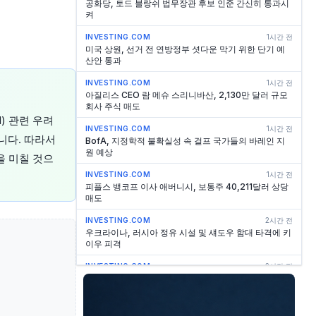
공화당, 토드 블랑쉬 법무장관 후보 인준 간신히 통과시
켜
INVESTING.COM
1시간 전
미국 상원, 선거 전 연방정부 셧다운 막기 위한 단기 예
산안 통과
INVESTING.COM
1시간 전
아질리스 CEO 람 메슈 스리니바산, 2,130만 달러 규모
회사 주식 매도
) 관련 우려
INVESTING.COM
1시간 전
니다. 따라서
BofA, 지정학적 불확실성 속 걸프 국가들의 바레인 지
원 예상
을 미칠 것으
INVESTING.COM
1시간 전
피플스 뱅코프 이사 애버니시, 보통주 40,211달러 상당
매도
INVESTING.COM
2시간 전
우크라이나, 러시아 정유 시설 및 섀도우 함대 타격에 키
이우 피격
INVESTING.COM
2시간 전
J&J CEO 듀아토, 회사 주식 1,250만 달러 매도
INVESTING.COM
2시간 전
패밀러스 앤 머천트 뱅코프 이사, 204,960달러 상당 주