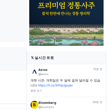
식 매도
INVESTING.COM
2시간 전
클레쉬, BP와의 거래로 독일 2위 정유사 등극
INVESTING.COM
3시간 전
Kaynes, FY27 1분기 실적 발표: 매출 40% 성장했으나
마진 압박 심화
INVESTING.COM
3시간 전
Cera Sanitaryware, 1분기 매출 19.5% 증가했으나 마
진 하락
𝕏
실시간 트윗
15분 전
Axios
@axios
개학 시즌: 개학일은 두 달에 걸쳐 달라질 수 있습
니다
https://t.co/91fqUgsybi
원문 보기
36분 전
Bloomberg
@business