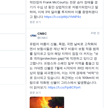
억만장자 Frank McCourt는 전문 승마 장애물 경
기가 수십 년 동안 상업적으로 저평가되었다고 말
하며, 이제 3억 달러를 투자하여 이를 증명하겠다
고 합니다
https://t.co/pWjUYbNP9z
원문 보기
41분 전
CNBC
@CNBC
유럽의 여름이 산불, 폭염, 극한 날씨로 고착화되
면서 보험사들은 재난 복구 비용이 보험 적용 범위
를 앞지르고 있어 해당 지역이 점점 더 커지는 "보
호 격차(protection gap)"에 직면하고 있다고 경
고합니다. 프랑스와 스페인 일부 지역을 휩쓸고 있
는 거대한 산불은 7월에 시작되어 30만 에이커 이
상의 땅을 파괴했으며, 이는 지역 경제에 "벼락"으
로 묘사되고 있습니다. 최근에는 시속 100km의 바
람으로 악화된 산불이 그리스에서 발생했습니다.
더 읽어보기:
https://t.co/Fpi8CPjvrt
원문 보기