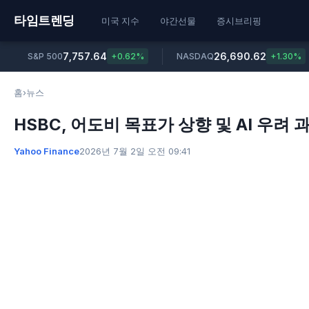
타임트렌딩
미국 지수
야간선물
증시브리핑
7,757.64
26,690.62
S&P 500
+0.62%
NASDAQ
+1.30%
홈
›
뉴스
HSBC, 어도비 목표가 상향 및 AI 우려
Yahoo Finance
2026년 7월 2일 오전 09:41