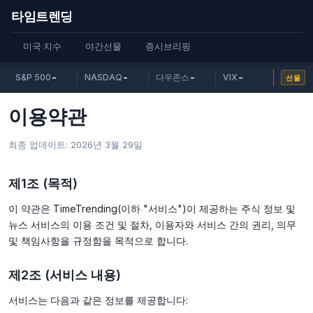
타임트렌딩
미국 지수
야간선물
증시브리핑
-
-
-
-
S&P 500
-
NASDAQ
-
다우존스
-
VIX
-
선물
이용약관
최종 업데이트: 2026년 3월 29일
제1조 (목적)
이 약관은 TimeTrending(이하 "서비스")이 제공하는 주식 정보 및
뉴스 서비스의 이용 조건 및 절차, 이용자와 서비스 간의 권리, 의무
및 책임사항을 규정함을 목적으로 합니다.
제2조 (서비스 내용)
서비스는 다음과 같은 정보를 제공합니다: