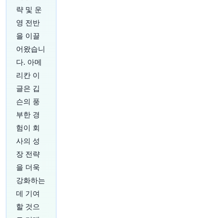
략 및 운
13분 전
investingLive
영 전반
@investingLive_
을 이끌
미리 보기: 7월 비농업 부문 고용자 수 수치
http
어왔습니
s://t.co/vDNaVDIpGx
다. 아메
원문 보기
리칸 이
14분 전
CNBC
글은 깁
@CNBC
슨의 풍
United Wholesale Mortgage, 배당금 지급 중단
부한 경
및 자본 조달 발표 후 40% 급락
https://t.co/O6z
eiSHPfm
험이 회
원문 보기
사의 성
장 전략
16분 전
Bloomberg
을 더욱
@business
강화하는
넷플릭스가 인도에서 가장 정치적으로 중요한 챕
터 중 하나를 인도 내 최대 제작물로 만들고 있습
데 기여
니다.
https://t.co/QrkIwkksiB
할 것으
원문 보기