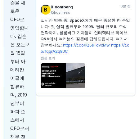
ConocoPhillips, 2026년 2분기 이익 전망치 상회
슨을 새
6분 전
Bloomberg
로운
INVESTING.COM
23분 전
@business
2026년 2분기 마진율 하락에도 불구하고 레버리지 우
CFO로
실시간 방송 중: SpaceX에게 매우 중요한 한 주입
려 속에서 반복 수익 32% 급증
니다. 첫 실적 발표부터 1010억 달러 규모의 주식
영입합니
INVESTING.COM
24분 전
언락까지, 블룸버그 기자들이 인터랙티브 라이브
다. 깁슨
Nutrien, 2026년 2분기 매출 성장에도 불구하고 물량
Q&A에서 여러분의 질문에 답해드립니다. 여기서
압박 속 EBITDA 성장
은 오는 7
참여하세요:
https://t.co/IQ5sTdvxMw
https://t.c
INVESTING.COM
24분 전
o/1qqrA2q8JC
월 15일
카프리 홀딩스 주가, 15.19달러로 52주 최저치 경신
원문 보기
부터 아
메리칸
이글에
합류하
며, 2019
11분 전
Bloomberg
년부터
@business
파파 존
미국의 주택담보대출 금리가 올해 최고치를 기록
했습니다. 이란과의 전쟁 지속 및 연방준비제도
스에서
(Fed)의 금리 동결 결정이 인플레이션 우려를 키웠
CFO로서
습니다.
https://t.co/HuUI8fyPKC
재무 전
원문 보기