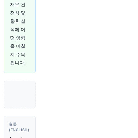
재무 건
26분 전
Bloomberg
전성 및
@business
향후 실
곧 시작됩니다: SpaceX에게는 중요한 한 주가 될
것입니다. 첫 실적 발표부터 1,010억 달러 규모의
적에 어
주식 언락까지, 블룸버그 기자들이 라이브 Q&A에
떤 영향
서 여러분의 질문에 답해 드립니다. 참여하기:
http
을 미칠
s://t.co/IQ5sTdvxMw
https://t.co/t1PE1uWrxP
원문 보기
지 주목
됩니다.
31분 전
Bloomberg
@business
미국 주가지수 선물은 목요일 혼조세를 보였다. 투
자자들이 중동 상황 진전과 주요 메모리 칩 기업들
의 실적 발표 이후 AI 관련 주식의 지속적인 조정
원문
국면을 평가하면서다.
https://t.co/WzvpFRjMjG
(ENGLISH)
원문 보기