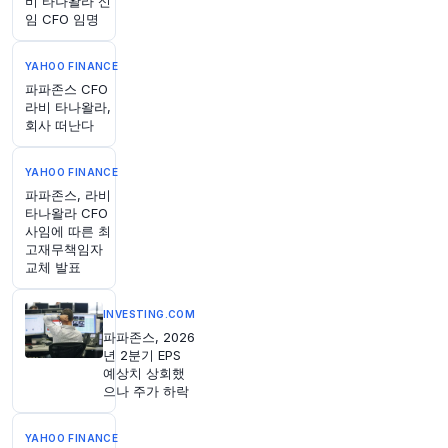
비 타나왈라 신
한 날씨가 예상되며, 가정과 기업의 냉방 수요를
임 CFO 임명
증대시킬 것으로 보입니다.
https://t.co/dZSI39b
GBE
YAHOO FINANCE
원문 보기
파파존스 CFO
라비 타나왈라,
46분 전
CNBC
회사 떠난다
@CNBC
목요일, SpaceX 초기 투자자들은 보유 물량 일부
YAHOO FINANCE
를 처음으로 현금화할 기회를 갖게 됩니다. 초기
파파존스, 라비
락업 제한이 만료되면서, 6월 중순 고점 대비 50%
타나왈라 CFO
이상 하락한 주가에 추가적인 하락 압력을 가할 수
사임에 따른 최
있습니다. 9억 1100만 주 이상의 SpaceX 주식이
고재무책임자
거래 가능해지며, 이는 발행 주식의 약 7%에 해당
교체 발표
합니다. 이는 회사의 기록적인 IPO 당시 판매된 6
억 3900만 주보다 많은 수치입니다. 자세한 내용
INVESTING.COM
은:
https://t.co/fN7x46G769
파파존스, 2026
원문 보기
년 2분기 EPS
예상치 상회했
으나 주가 하락
YAHOO FINANCE