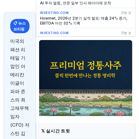
AI 투자 열풍, 연준 일부 인사 레이더에 포착
INVESTING.COM
21분 전
Howmet, 2026년 2분기 실적 발표: 매출 24% 증가,
📋 뉴스
EBITDA 마진 32% 기록
브리핑
INVESTING.COM
21분 전
랜드브릿지 2026년 2분기 실적 발표: 사상 최대 매출,
미국의
디지털 파이프라인 확장
패션 리
INVESTING.COM
22분 전
테일 기
Granite Point, 2026년 2분기 실적 발표: 손실 확대 및
장부가치 하락
업인 아
INVESTING.COM
22분 전
메리칸
랜드브릿지, 2026년 2분기 실적 '역대 최고' 달성하며
이글이
디지털 전환 가속화
파파 존
INVESTING.COM
23분 전
넥스포인트 리얼 에스테이트 파이낸스, 2026년 2분기
스의 최
실적 발표: EAD 증가, BV 하락
고재무책
INVESTING.COM
23분 전
임자
Sempra, 2026년 2분기 EPS 예상치 상회, 매출 예상
치 하회
(CFO) 저
𝕏
실시간 트윗
스틴 깁
INVESTING.COM
23분 전