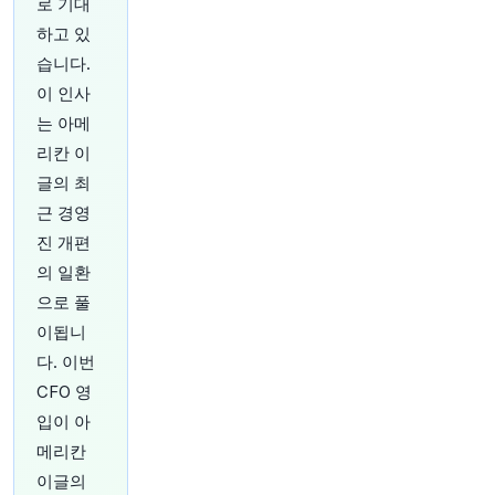
로 기대
하고 있
19분 전
CNBC
@CNBC
습니다.
이번 가을, 원유 가격이 안정되어도 휘발유 가격은
이 인사
계속 높게 유지될 수 있습니다. 이유는 다음과 같
는 아메
습니다
https://t.co/sI2fSszZZE
리칸 이
원문 보기
글의 최
21분 전
Bloomberg
근 경영
@business
진 개편
United Wholesale Mortgage 주식, 목요일 사상
의 일환
최대폭인 49% 하락
https://t.co/wc7xmAsaTV
으로 풀
원문 보기
이됩니
26분 전
CNBC
다. 이번
@CNBC
CFO 영
정오 기준 가장 큰 움직임을 보이는 종목: UMW
입이 아
Holdings, Honeywell Aerospace, Macom,
Peloton 및 기타
https://t.co/ZBjhoX79bU
메리칸
원문 보기
이글의