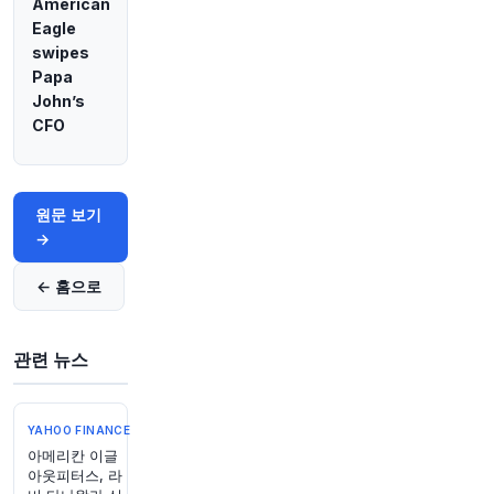
American
Eagle
36분 전
Bloomberg
swipes
@business
Papa
코레이 카부크추오글루는 순다르 피차이의 뒤를
John’s
이어 Google 최고 경영자가 될 잠재적인 인물입니
다.
@parmy
가
@opinion
을 통해 쓴 글에 따르면,
CFO
그에게는 먼저 AI 제품을 성공시키는 것이 필요합
니다.
https://t.co/GfFCIY2YQw
원문 보기
원문 보기
→
41분 전
Bloomberg
@business
← 홈으로
보스가 359달러짜리 최신형 QuietComfort 헤드
폰을 출시했습니다. 새 디자인, 향상된 노이즈 캔
슬링 기능, 그리고 상위 모델인 “Ultra”의 여러 기
관련 뉴스
능을 계승했습니다.
https://t.co/P3EPHrgANl
원문 보기
YAHOO FINANCE
46분 전
Bloomberg
아메리칸 이글
@business
아웃피터스, 라
뉴욕시와 미국 동부 해안은 앞으로 이틀간 덥고 습