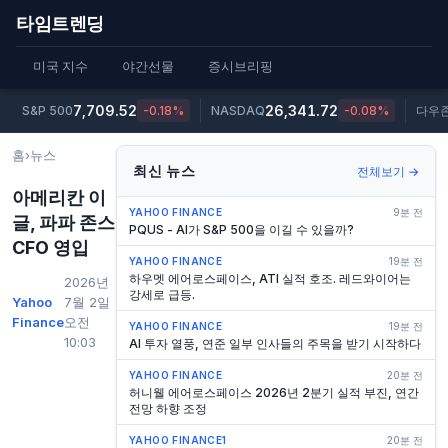
타임트렌딩
미국 지수
야간선물
증시브리핑
7,709.52
26,341.72
S&P 500
-0.18%
NASDAQ
-0.08%
다우
홈
›
뉴스
최신 뉴스
전체보기 →
아메리칸 이
YAHOO FINANCE
9분 전
글, 파파 존스
PQUS - AI가 S&P 500을 이길 수 있을까?
CFO 영입
YAHOO FINANCE
19분 전
하우멧 에어로스페이스, ATI 실적 호조. 레드와이어는
2026년
강세로 급등.
Yahoo
7월 2일
Finance
오전
YAHOO FINANCE
19분 전
10:03
AI 투자 열풍, 연준 일부 인사들의 주목을 받기 시작하다
YAHOO FINANCE
20분 전
허니웰 에어로스페이스 2026년 2분기 실적 부진, 연간
전망 하향 조정
YAHOO FINANCE1
20분 전