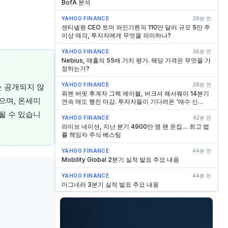
BofA 분석
YAHOO FINANCE
28분 전
센티넬원 CEO 토머 와인가튼의 110만 달러 규모 5만 주
이상 매각, 투자자에게 무엇을 의미하나?
YAHOO FINANCE
36분 전
Nebius, 매출의 55배 가치 평가. 해당 가격은 무엇을 가
정하는가?
YAHOO FINANCE
38분 전
는 공개되지 않
워렌 버핏 후계자 그렉 에이블, 버크셔 해서웨이 14분기
으며, 온세미
연속 매도 행진 마감. 투자자들이 기다려온 '매수 신
호'인가?
될 수 있습니
YAHOO FINANCE
42분 전
라이브 네이션, 지난 분기 4900만 명 팬 운집… 최고 법
률 책임자 주식 베스팅
YAHOO FINANCE
44분 전
Mobility Global 2분기 실적 발표 주요 내용
YAHOO FINANCE
44분 전
마그네라 3분기 실적 발표 주요 내용
YAHOO FINANCE
44분 전
Main Street Capital 2분기 실적 발표 주요 내용
YAHOO FINANCE
57분 전