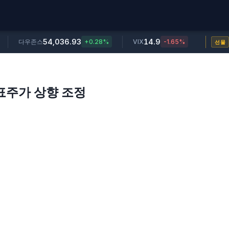
54,036.93
14.9
다우존스
+0.28%
VIX
-1.65%
선물
표주가 상향 조정