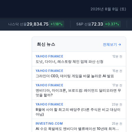
2026년 8월 8일 (토)
29,834.75
72.33
나스닥 선물
+1.18%
S&P 선물
+0.37%
최신 뉴스
전체보기 →
YAHOO FINANCE
12분 전
도넛, 다이너, 레스토랑 체인 업체 파산 신청
YAHOO FINANCE
15분 전
그라인더 CEO, 데이팅 게임을 바꿀 놀라운 AI 발표
YAHOO FINANCE
17분 전
엔비디아, 마이크론, 브로드컴: 레이먼드 달리오라면 무
엇을 할까?
YAHOO FINANCE
23분 전
8월에 사야 할 최고의 배당주 (다른 주식은 비교 대상이
아님)
INVESTING.COM
25분 전
AI 수요 폭발에도 엔비디아 밸류에이션 10년래 최저…