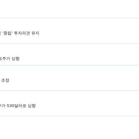
식 '중립' 투자의견 유지
목표주가 상향
 조정
가 530달러로 상향