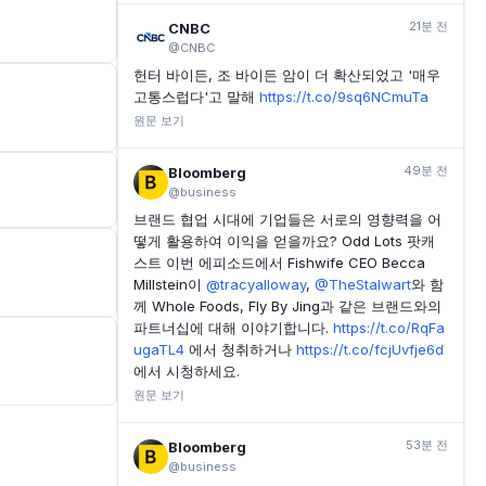
21분 전
CNBC
@CNBC
헌터 바이든, 조 바이든 암이 더 확산되었고 '매우
고통스럽다'고 말해
https://t.co/9sq6NCmuTa
원문 보기
49분 전
Bloomberg
@business
브랜드 협업 시대에 기업들은 서로의 영향력을 어
떻게 활용하여 이익을 얻을까요? Odd Lots 팟캐
스트 이번 에피소드에서 Fishwife CEO Becca
Millstein이
@tracyalloway
,
@TheStalwart
와 함
께 Whole Foods, Fly By Jing과 같은 브랜드와의
파트너십에 대해 이야기합니다.
https://t.co/RqFa
ugaTL4
에서 청취하거나
https://t.co/fcjUvfje6d
에서 시청하세요.
원문 보기
53분 전
Bloomberg
@business