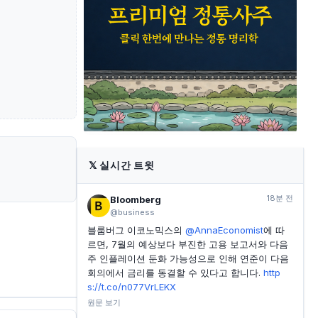
Alerian MLP ETF 대 First Trust Energy
Infrastructure Fund: 2026년 더 나은 에너지 ETF는
무엇일까?
YAHOO FINANCE
58분 전
카메코의 실망스러운 실적, 숨겨진 호재일 수 있는 이유
YAHOO FINANCE
1시간 전
Xanadu, 양자 컴퓨팅 확장 경쟁 속 투자자들의 다음 촉
매제 기다리며 칩 생산 가속화 – 분기별 업데이트 보고서
𝕏
실시간 트윗
18분 전
Bloomberg
@business
블룸버그 이코노믹스의
@AnnaEconomist
에 따
르면, 7월의 예상보다 부진한 고용 보고서와 다음
주 인플레이션 둔화 가능성으로 인해 연준이 다음
회의에서 금리를 동결할 수 있다고 합니다.
http
s://t.co/n077VrLEKX
원문 보기