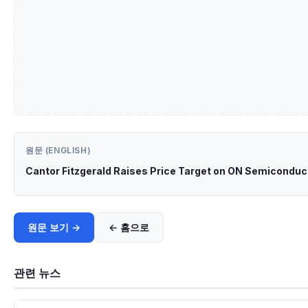
원문 (ENGLISH)
Cantor Fitzgerald Raises Price Target on ON Semiconduc
원문 보기 →
← 홈으로
관련 뉴스