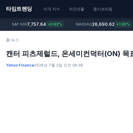
타임트렌딩
미국 지수
야간선물
증시브리핑
7,757.64
26,690.62
S&P 500
+0.62%
NASDAQ
+1.30%
홈
›
뉴스
캔터 피츠제럴드, 온세미컨덕터(ON) 목
Yahoo Finance
2026년 7월 2일 오전 06:38