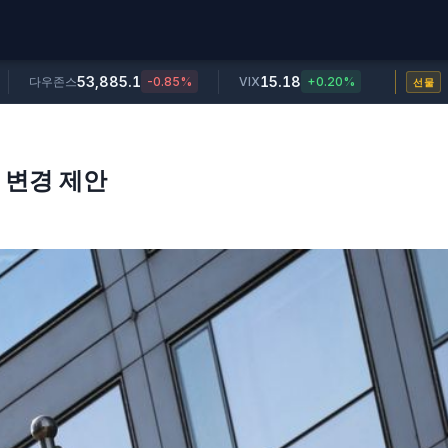
53,885.1
15.18
다우존스
-0.85%
VIX
+0.20%
선물
 변경 제안