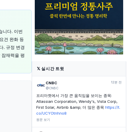
소프트웨어 서클, 주식 프리미엄 취소 제안
INVESTING.COM
40분 전
Alliance Laundry CFO 딘 놀든, 431,970달러 상당 주
식 매도
습니다. 이번
INVESTING.COM
40분 전
모건 스탠리, 클라우드 성장 기반 JFrog 목표주가 100
요건 완화 등
달러로 상향
. 규정 변경
INVESTING.COM
41분 전
 잠재력을 평
ACM Research 주가, 오늘 급등 이유는?
𝕏
실시간 트윗
12분 전
CNBC
@CNBC
프리마켓에서 가장 큰 움직임을 보이는 종목:
Atlassian Corporation, Wendy's, Vista Corp,
First Solar, Airbnb &amp; 더 많은 종목
https://t.
co/UCYOtnhno8
원문 보기