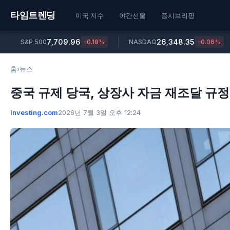
타임트렌딩
미국 지수
야간선물
증시브리핑
7,709.96
26,348.35
S&P 500
-0.18%
NASDAQ
-0.06%
홈
›
뉴스
중국 규제 당국, 상장사 자금 재조달 규정
Investing.com
2026년 7월 3일 오후 12:24