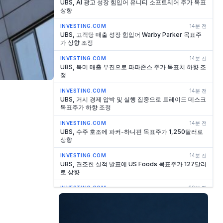
UBS, AI 광고 성장 힘입어 유니티 소프트웨어 주가 목표
상향
INVESTING.COM
14분 전
UBS, 고객당 매출 성장 힘입어 Warby Parker 목표주
가 상향 조정
INVESTING.COM
14분 전
UBS, 북미 매출 부진으로 파파존스 주가 목표치 하향 조
정
INVESTING.COM
14분 전
UBS, 거시 경제 압박 및 실행 집중으로 트레이드 데스크
목표주가 하향 조정
INVESTING.COM
14분 전
UBS, 수주 호조에 파커-하니핀 목표주가 1,250달러로
상향
INVESTING.COM
14분 전
UBS, 견조한 실적 발표에 US Foods 목표주가 127달러
로 상향
INVESTING.COM
39분 전
OCBC, 2026년 2분기 실적 발표: 자산 관리 부문 급증
으로 사상 최대 이익 달성
INVESTING.COM
39분 전