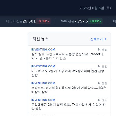
2026년 8월 6일 (목)
29,501
7,757.5
나스닥 선물
-0.38%
S&P 선물
+0.10%
다
최신 뉴스
전체보기 →
INVESTING.COM
1시간 전
실적 발표: 프랑크푸르트 교통량 변동으로 Fraport의
2026년 2분기 이익 감소
INVESTING.COM
1시간 전
머크 KGaA, 2분기 조정 이익 9% 증가하며 연간 전망
상향
INVESTING.COM
1시간 전
프라포트, 터미널 3 비용으로 2분기 이익 감소…매출은
예상치 상회
INVESTING.COM
1시간 전
독일텔레콤 2분기 실적 호조, T-모바일 강세 힘입어 전
망 상향