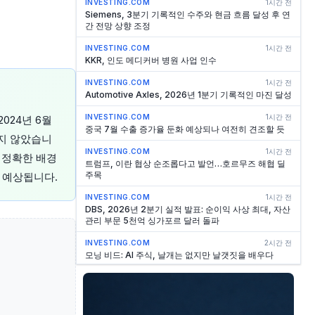
INVESTING.COM
1시간 전
Siemens, 3분기 기록적인 수주와 현금 흐름 달성 후 연
간 전망 상향 조정
INVESTING.COM
1시간 전
KKR, 인도 메디커버 병원 사업 인수
INVESTING.COM
1시간 전
Automotive Axles, 2026년 1분기 기록적인 마진 달성
INVESTING.COM
1시간 전
024년 6월
중국 7월 수출 증가율 둔화 예상되나 여전히 견조할 듯
되지 않았습니
INVESTING.COM
1시간 전
 정확한 배경
트럼프, 이란 협상 순조롭다고 발언…호르무즈 해협 딜
주목
 예상됩니다.
INVESTING.COM
1시간 전
DBS, 2026년 2분기 실적 발표: 순이익 사상 최대, 자산
관리 부문 5천억 싱가포르 달러 돌파
INVESTING.COM
2시간 전
모닝 비드: AI 주식, 날개는 없지만 날갯짓을 배우다
INVESTING.COM
2시간 전
DBS 2분기 실적 호조: 금리 압박 상쇄한 자산 관리 부문
의 기록적 수익