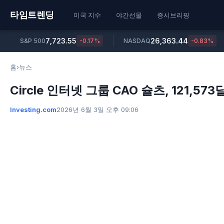
타임트렌딩
미국 지수
야간선물
증시브리핑
7,723.55
26,363.44
S&P 500
-0.17%
NASDAQ
-0.83%
홈
›
뉴스
Circle 인터넷 그룹 CAO 슐츠, 121,5
Investing.com
2026년 6월 3일 오후 09:06