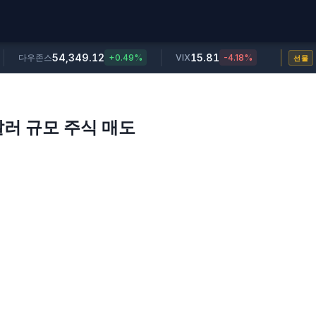
54,349.12
15.81
다우존스
+0.49%
VIX
-4.18%
선물
73달러 규모 주식 매도