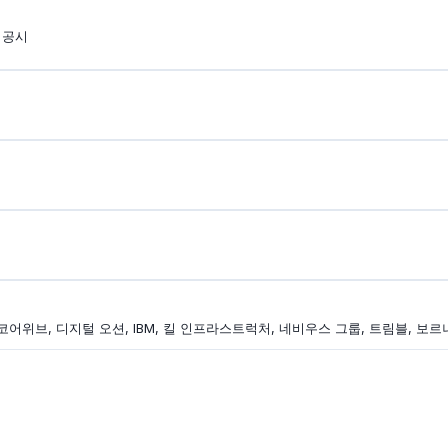
자 공시
어위브, 디지털 오션, IBM, 킬 인프라스트럭처, 네비우스 그룹, 트림블, 보르