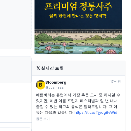
INVESTING.COM
2시간 전
DBS그룹, 2분기 자산관리 수익 증가로 전망 상향 조정
INVESTING.COM
2시간 전
콴타스, 조종사 노조와 임금 협상 타결 후 한 달 최고가
기록
INVESTING.COM
2시간 전
럭스쉐어 프리시전 주가, 오늘 급등 이유
𝕏
실시간 트윗
17분 전
Bloomberg
@business
에든버러는 유럽에서 가장 추운 도시 중 하나일 수
있지만, 이번 여름 프린지 페스티벌과 일 년 내내
즐길 수 있는 최고의 음식은 젤라토입니다. 그 이
유는 다음과 같습니다.
https://t.co/TjycgBvWid
원문 보기