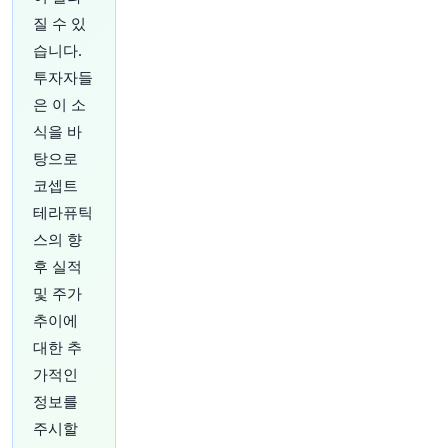
@business
질 수 있
인도네시아가 자국 최대 광산 중 한 곳에 더 높은
광물 생산 할당량을 부여할 것이라는 새로운 추측
습니다.
으로 니켈 가격이 7월 중순 이후 최저치로 하락했
투자자들
습니다. 이는 공급량을 늘릴 가능성이 있습니다.
ht
은 이 소
tps://t.co/RwWFAFLJRd
원문 보기
식을 바
탕으로
55분 전
Bloomberg
코셉트
@business
테라퓨틱
a16z가 투자한 임상 단계 바이오 제약 회사인
스의 향
Braveheart Bio가 당초 예상 범위를 상회하는 가
격에 상장되어 3억 8,250만 달러 규모의 공모를
후 실적
진행했습니다.
https://t.co/OI35oWMj8b
및 주가
원문 보기
추이에
대한 추
1시간 전
Axios
@axios
가적인
OpenAI, Apple의 영업비밀 소송 기각 요청
http
정보를
s://t.co/q6LbeecTHD
주시할
원문 보기