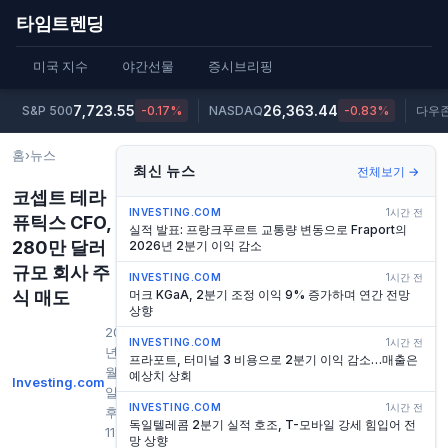
타임트렌딩
미국 지수
야간선물
증시브리핑
7,723.55
26,363.44
S&P 500
-0.17%
NASDAQ
-0.83%
다우
홈
›
뉴스
최신 뉴스
전체보기 →
코셉트 테라
INVESTING.COM
1시간 전
퓨틱스 CFO,
실적 발표: 프랑크푸르트 교통량 변동으로 Fraport의
280만 달러
2026년 2분기 이익 감소
규모 회사 주
INVESTING.COM
1시간 전
식 매도
머크 KGaA, 2분기 조정 이익 9% 증가하며 연간 전망
상향
2026
INVESTING.COM
1시간 전
년 6
프라포트, 터미널 3 비용으로 2분기 이익 감소…매출은
월 3
예상치 상회
Investing.com
일 오
INVESTING.COM
1시간 전
후
독일텔레콤 2분기 실적 호조, T-모바일 강세 힘입어 전
11:28
망 상향