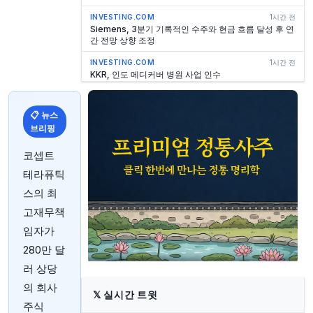
INVESTING.COM
1시간 전
Siemens, 3분기 기록적인 수주와 현금 흐름 달성 후 연
간 전망 상향 조정
INVESTING.COM
1시간 전
KKR, 인도 메디커버 병원 사업 인수
INVESTING.COM
1시간 전
Automotive Axles, 2026년 1분기 기록적인 마진 달성
📋 뉴스
브리핑
INVESTING.COM
1시간 전
중국 7월 수출 증가율 둔화 예상되나 여전히 견조할 듯
코셉트
INVESTING.COM
2시간 전
테라퓨틱
트럼프, 이란 협상 순조롭다고 발언…호르무즈 해협 딜
주목
스의 최
고재무책
INVESTING.COM
2시간 전
DBS, 2026년 2분기 실적 발표: 순이익 사상 최대, 자산
임자가
관리 부문 5천억 싱가포르 달러 돌파
280만 달
INVESTING.COM
2시간 전
러 상당
모닝 비드: AI 주식, 날개는 없지만 날갯짓을 배우다
의 회사
INVESTING.COM
2시간 전
𝕏
실시간 트윗
DBS 2분기 실적 호조: 금리 압박 상쇄한 자산 관리 부문
주식