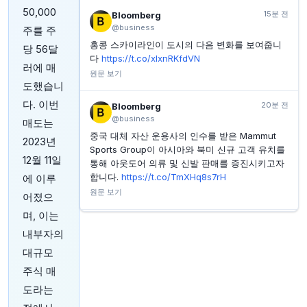
의 기록적 수익
50,000
15분 전
Bloomberg
INVESTING.COM
2시간 전
@business
주를 주
DBS그룹, 2분기 자산관리 수익 증가로 전망 상향 조정
홍콩 스카이라인이 도시의 다음 변화를 보여줍니
당 56달
INVESTING.COM
2시간 전
다
https://t.co/xlxnRKfdVN
러에 매
콴타스, 조종사 노조와 임금 협상 타결 후 한 달 최고가
원문 보기
기록
도했습니
INVESTING.COM
2시간 전
다. 이번
20분 전
Bloomberg
럭스쉐어 프리시전 주가, 오늘 급등 이유
@business
매도는
중국 대체 자산 운용사의 인수를 받은 Mammut
2023년
Sports Group이 아시아와 북미 신규 고객 유치를
12월 11일
통해 아웃도어 의류 및 신발 판매를 증진시키고자
합니다.
https://t.co/TmXHq8s7rH
에 이루
원문 보기
어졌으
며, 이는
25분 전
Bloomberg
내부자의
@business
대규모
나이젤 파라지는 클랙턴에서 아마 두 번째로 당선
될 것이다. 하지만 그는 총리가 될 가능성이 점점
주식 매
낮아지고 있다고
@RosaFPrince
는 (via
@opinio
도라는
n
) 쓰고 있습니다
https://t.co/2PzKk74mBW