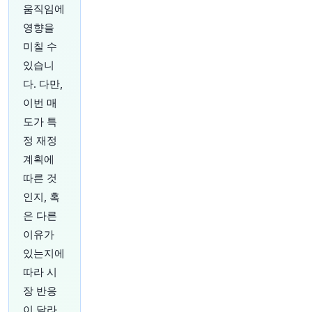
움직임에
AI 데이터 센터 구축에 수십억 달러가 투입되고 있
지만, 예측 불가능한 전력 수요가 핵심 장비에 피
영향을
해를 주고 있습니다
https://t.co/6pUU0cArh6
미칠 수
원문 보기
있습니
다. 다만,
41분 전
investingLive
@investingLive_
이번 매
오늘의 주요 이벤트는 무엇인가요?
https://t.co/c
도가 특
ALED3P6m7
정 재정
원문 보기
계획에
따른 것
45분 전
Bloomberg
@business
인지, 혹
호르무즈 해협이 처음 폐쇄되었을 때, 많은 사람들
은 다른
이 유가가 배럴당 200달러에 도달할 것이라고 예
이유가
측했습니다. Bloomberg Opinion의 Javier Blas가
그 이유를 분석합니다.
https://t.co/HGneMUiW0J
있는지에
원문 보기
따라 시
장 반응
50분 전
Bloomberg
이 달라