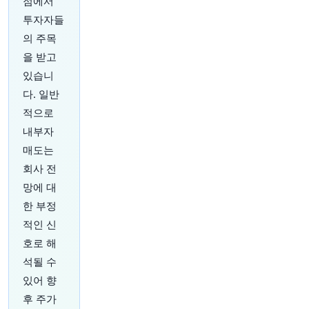
점에서
원문 보기
투자자들
30분 전
Bloomberg
의 주목
@business
을 받고
에든버러는 유럽에서 가장 추운 도시 중 하나일 수
있습니
있지만, 이번 여름 프린지 페스티벌과 일 년 내내
다. 일반
즐길 수 있는 최고의 음식은 젤라토입니다. 그 이
유는 다음과 같습니다.
https://t.co/TjycgBvWid
적으로
원문 보기
내부자
매도는
35분 전
Bloomberg
회사 전
@business
호주가 아동의 소셜 미디어 접근을 금지한 후, 여
망에 대
러 국가들도 자체적인 금지 또는 제한 조치를 검토
한 부정
하고 있습니다. 이것이 스크롤 없는 유년 시절을
적인 신
향한 근본적인 변화의 시작일까요?
https://t.co/F
qpHMnTT2T
호로 해
원문 보기
석될 수
있어 향
40분 전
Bloomberg
후 주가
@business