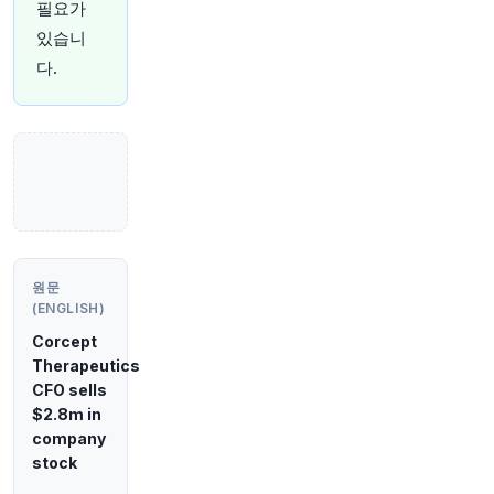
필요가
1시간 전
있습니
CNBC
@CNBC
다.
구글, AI 제국 확장 중 — 이를 만든 사람들은 떠나
가고 있다
https://t.co/kD7sRs3Zt5
원문 보기
1시간 전
Bloomberg
@business
중국에서 유전자 편집 치료를 받은 뒤 뒤셴 근이영
양증 환자가 사망하면서, 생명공학 분야 선두 주자
로서의 입지를 굳히려는 중국에 대한 규제 감독 및
원문
투명성 우려가 다시 제기되고 있습니다.
https://t.c
(ENGLISH)
o/JDNj2KrsrO
Corcept
원문 보기
Therapeutics
CFO sells
1시간 전
Bloomberg
$2.8m in
@business
company
Citadel이 AI 헤지펀드 Situational Awareness의
stock
투자자들을 구제한 것이 레버리지를 이용해 주식
에 투자하는 투자자들을 더욱 대담하게 만들 수 있