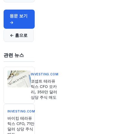
다고
@PaulJDavies
가 썼습니다 (via
@opinion
)
https://t.co/zeAB2BtGpR
원문 보기
원문 보기
→
1시간 전
CNBC
← 홈으로
@CNBC
베이징, 미중 기술 전쟁에 새로운 국면 — 시진핑
방중 몇 주 앞두고 휴전 시험대
https://t.co/XwAz
관련 뉴스
JD9n18
원문 보기
INVESTING.COM
1시간 전
investingLive
코셉트 테라퓨
@investingLive_
틱스 CFO 모카
8월 6일 오전 10시 뉴욕 마감 FX 옵션 만기
http
리, 350만 달러
s://t.co/GAXWXS1NeR
상당 주식 매도
원문 보기
INVESTING.COM
1시간 전
Bloomberg
바이킹 테라퓨
@business
틱스 CFO, 71만
달러 상당 주식
중국의 주요 철강 산업 그룹이 철광석 시장에서 위