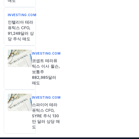
매도
안화 표시 지수 가격 책정 확대 사용을 촉구하며,
이러한 변화가 해당 상품의 최대 소비국의 공급 및
수요를 더 잘 반영할 것이라고 밝혔습니다.
http
INVESTING.COM
s://t.co/QLF9106e24
인텔리아 테라
원문 보기
퓨틱스 CFO,
91,248달러 상
당 주식 매도
1시간 전
investingLive
@investingLive_
INVESTING.COM
독일 6월 산업 수주 +3.1% (월간 예상치 +0.3%
코셉트 테라퓨
대비)
https://t.co/BSXBKgHAXY
틱스 이사 윌슨,
원문 보기
보통주
882,985달러
매도
1시간 전
Bloomberg
@business
베인 캐피탈, 버블티 제조업체 공차를 TA 어소시
INVESTING.COM
에이츠로부터 인수하기로 합의했습니다
https://t.
스파이어 테라
co/j2ntuKfYjW
퓨틱스 CFO,
SYRE 주식 130
원문 보기
만 달러 상당 매
도
1시간 전
investingLive
@investingLive_