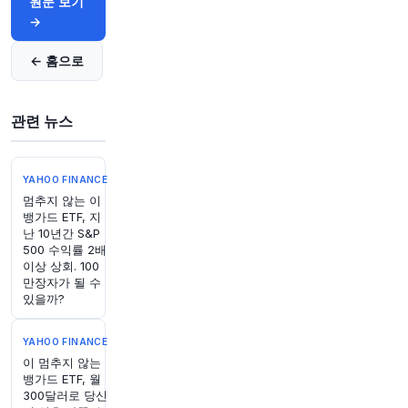
원문 보기
반유대주의 공격이 격화되면서 시나고그들이 새로
→
운 보안 플레이북을 구축하고 있습니다.
https://t.c
o/FBZnehU6dr
← 홈으로
원문 보기
관련 뉴스
1시간 전
Axios
@axios
상원, Todd Blanche를 법무장관으로 승인
http
s://t.co/4ZZcr8ir5C
YAHOO FINANCE
원문 보기
멈추지 않는 이
뱅가드 ETF, 지
난 10년간 S&P
2시간 전
CNBC
500 수익률 2배
@CNBC
이상 상회. 100
상원 공화당, Todd Blanche 법무장관 후보 임명
만장자가 될 수
있을까?
찬성
원문 보기
YAHOO FINANCE
2시간 전
이 멈추지 않는
Axios
뱅가드 ETF, 월
@axios
300달러로 당신
개학 시즌: 개학일은 두 달에 걸쳐 달라질 수 있습