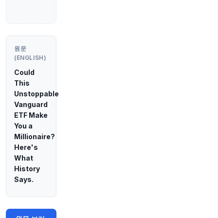
1시간 전
Bloomberg
@business
일본의 한 프로 럭비 선수가 훈련 후 심각한 열사
병 증상을 보이다 사망했습니다.
https://t.co/xLvX
5pkHmo
원문
원문 보기
(ENGLISH)
Could
1시간 전
Axios
This
@axios
Unstoppable
중간선거를 앞둔 여러분을 위한 의회 핵심 정보
ht
Vanguard
tps://t.co/Ah4KwUxkX8
ETF Make
원문 보기
You a
Millionaire?
1시간 전
Axios
Here's
@axios
What
컨트리 음악의 크로스오버 시대가 도래했습니다
h
History
ttps://t.co/g0YhnDYcvh
Says.
원문 보기
1시간 전
Axios
@axios