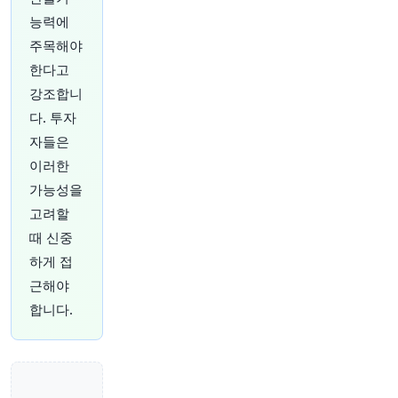
원문 보기
능력에
주목해야
한다고
강조합니
다. 투자
1시간 전
Bloomberg
자들은
@business
이러한
소식통에 따르면, 터키는 최근 러시아와 우크라이
가능성을
나의 선박 공격 증가에 대한 정부의 우려로 흑해
상업 선박 통행을 제한하고 있다고 합니다.
http
고려할
s://t.co/5nDjVlzCmE
때 신중
원문 보기
하게 접
근해야
1시간 전
Axios
@axios
합니다.
AI 사용 의혹은 엔터테인먼트 업계의 낙인
https://
t.co/iSxYQIDHvC
원문 보기