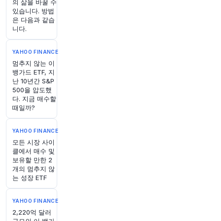
의 삶을 바꿀 수
니다
https://t.co/91fqUgsybi
있습니다. 방법
원문 보기
은 다음과 같습
니다.
2시간 전
Bloomberg
@business
YAHOO FINANCE
억만장자 Frank McCourt는 전문 승마 장애물 경
멈추지 않는 이
뱅가드 ETF, 지
기가 수십 년 동안 상업적으로 저평가되었다고 말
난 10년간 S&P
하며, 이제 3억 달러를 투자하여 이를 증명하겠다
500을 압도했
고 합니다
https://t.co/pWjUYbNP9z
다. 지금 매수할
원문 보기
때일까?
2시간 전
CNBC
YAHOO FINANCE
@CNBC
모든 시장 사이
유럽의 여름이 산불, 폭염, 극한 날씨로 고착화되
클에서 매수 및
면서 보험사들은 재난 복구 비용이 보험 적용 범위
보유할 만한 2
를 앞지르고 있어 해당 지역이 점점 더 커지는 "보
개의 멈추지 않
호 격차(protection gap)"에 직면하고 있다고 경
는 성장 ETF
고합니다. 프랑스와 스페인 일부 지역을 휩쓸고 있
는 거대한 산불은 7월에 시작되어 30만 에이커 이
YAHOO FINANCE
상의 땅을 파괴했으며, 이는 지역 경제에 "벼락"으
2,220억 달러
로 묘사되고 있습니다. 최근에는 시속 100km의 바