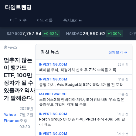
타임트렌딩
미국 지수
야간선물
증시브리핑
7,757.64
26,690.62
S&P 500
+0.62%
NASDAQ
+1.30%
다
홈
›
뉴스
최신 뉴스
전체보기 →
멈추지 않는
INVESTING.COM
23분 전
이 뱅가드
페이컴 주식, 적정가치 신호 후 71% 수익률 기록
ETF, 100만
INVESTING.COM
31분 전
장자가 될 수
공정 가치, Avis Budget의 52% 폭락 4개월 전 포착
있을까? 역사
MARKETWATCH
33분 전
가 말해준다.
스페이스X의 엔비디아 계약, 코어위브·네비우스 같은
클라우드 기업에 악재 될 수도
2026년
Yahoo
7월 2일
INVESTING.COM
1시간 전
Porch Group CFO 숀 타박, PRCH 주식 40만 5천 달
Finance
오후
러 매도
03:30
INVESTING.COM
1시간 전