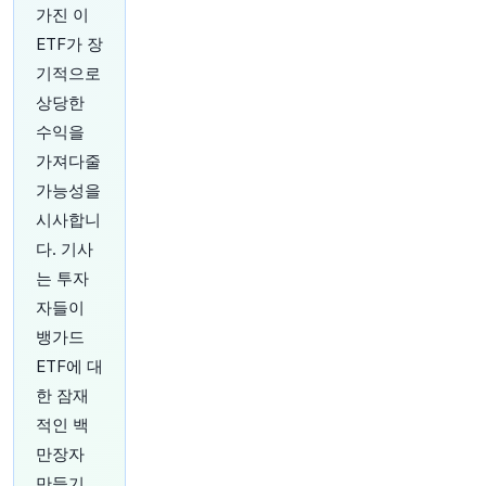
가진 이
ETF가 장
기적으로
상당한
수익을
57분 전
Bloomberg
가져다줄
@business
미국 상원이 도널드 트럼프 대통령의 전 개인 변호
가능성을
사였던 Todd Blanche를 법무부 장관으로 승인했
시사합니
습니다. 그는 이제 미국 최고 연방 법 집행 기관을
다. 기사
이끌게 됩니다. Bloomberg News Now에서 이 소
식과 최신 뉴스를 들어보세요.
https://t.co/smbj2
는 투자
YTicX
자들이
원문 보기
뱅가드
ETF에 대
58분 전
Bloomberg
@business
한 잠재
돈을 더 잘 관리하기 위한 인사이트, 아이디어, 툴
적인 백
을 제공합니다. 최신 Money 뉴스레터를 읽고 구독
만장자
하세요:
https://t.co/1in2ye92HZ
https://t.co/NoI
만들기
o0gb44t