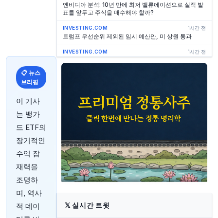
엔비디아 분석: 10년 만에 최저 밸류에이션으로 실적 발
표를 앞두고 주식을 매수해야 할까?
INVESTING.COM
1시간 전
트럼프 우선순위 제외된 임시 예산안, 미 상원 통과
INVESTING.COM
1시간 전
페렐라 웨인버그 파트너스 CEO, 408만 달러 규모 주식
매도
📋 뉴스
브리핑
INVESTING.COM
1시간 전
엔비디아, 전력 개발업체 랜시움에 20억 달러 투자 - 보
도
이 기사
는 뱅가
INVESTING.COM
2시간 전
Maharashtra Seamless, 1분기(FY27) 실적 발표: 재
드 ETF의
정 자산 이익으로 순이익 급증
장기적인
INVESTING.COM
2시간 전
수익 잠
인도, 디아지오에 위스키 '아메리칸 오크통 숙성' 문구
오인 가능성 경고
재력을
조명하
INVESTING.COM
2시간 전
Maharashtra Seamless, 2027년 1분기 이익, 투자수
며, 역사
익 증가로 상승
𝕏
실시간 트윗
적 데이
INVESTING.COM
2시간 전