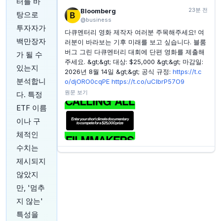
터를 바
신규 보안 위험 속 비트코인, 65,000달러 돌파 시도
23분 전
Bloomberg
탕으로
INVESTING.COM
2시간 전
@business
공화당, 토드 블랑쉬 법무장관 후보 인준 간신히 통과시
투자자가
다큐멘터리 영화 제작자 여러분 주목해주세요! 여
켜
백만장자
러분이 바라보는 기후 미래를 보고 싶습니다. 블룸
INVESTING.COM
3시간 전
버그 그린 다큐멘터리 대회에 단편 영화를 제출해
가 될 수
미국 상원, 선거 전 연방정부 셧다운 막기 위한 단기 예
주세요. &gt;&gt; 대상: $25,000 &gt;&gt; 마감일:
산안 통과
있는지
2026년 8월 14일 &gt;&gt; 공식 규정:
https://t.c
분석합니
INVESTING.COM
3시간 전
o/djORO0cqPE
https://t.co/uCIbrP57O9
아질리스 CEO 람 메슈 스리니바산, 2,130만 달러 규모
원문 보기
다. 특정
회사 주식 매도
ETF 이름
이나 구
체적인
수치는
33분 전
CNBC
제시되지
@CNBC
않았지
엔화 약세 방어를 위한 미국-일본 합동 개입 일주
만, '멈추
일 후, 엔화가 다시 하락세를 보이며 초기 반등세
가 둔화되는 모습입니다. 자세히 보기:
https://t.c
지 않는'
o/kQu8KN7ncA
https://t.co/MpXmiIBsdb
특성을
원문 보기