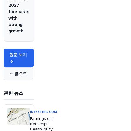
2027
58분 전
Bloomberg
forecasts
@business
with
싱가포르 기반 은행인 DBS는 기술 활용도를 높이
strong
면서 AI 토큰당 지불 비용은 줄이고, 예전보다 훨
growth
씬 많은 AI 토큰을 소비하고 있다고 Tan Su Shan
CEO가 밝혔습니다.
https://t.co/a5zB7i50Ct
원문 보기
원문 보기
58분 전
CNBC
→
@CNBC
이란 수석 협상가가 도널드 트럼프 미국 대통령을
← 홈으로
"연극 외교"라고 비난하며, 워싱턴과 테헤란은 수
개월간 지속된 적대 관계를 끝내기 위한 양자 교섭
에 대해 상반된 입장을 내놓고 있습니다. 더 자세
관련 뉴스
한 내용은 여기를 클릭하세요:
https://t.co/2FP6Q
R2KfB
https://t.co/tjrVc0A9be
원문 보기
INVESTING.COM
Earnings call
transcript:
HealthEquity,