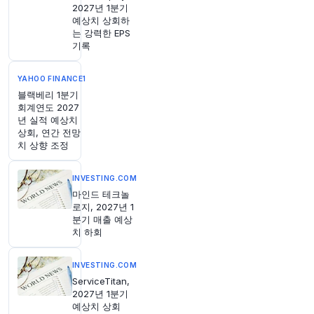
2027년 1분기
예상치 상회하
1시간 전
Bloomberg
는 강력한 EPS
@business
기록
"디지털 대출업체들이 인도의 소비자들을 약탈하
고 있다고
@andymukherjee70
이 썼습니다. 규제
YAHOO FINANCE1
당국이 개입할 때입니다 (
@opinion
제공)
https://
블랙베리 1분기
t.co/WyULsp1dk0"
회계연도 2027
원문 보기
년 실적 예상치
상회, 연간 전망
치 상향 조정
1시간 전
investingLive
@investingLive_
INVESTING.COM
중동 불안, 한국 증시 강타...AI 관련주, 니케이 지
마인드 테크놀
수 하락 압박
https://t.co/Z1B24KhRCv
로지, 2027년 1
원문 보기
분기 매출 예상
치 하회
1시간 전
CNBC
@CNBC
INVESTING.COM
7월 중국 수출 23% 급증, 예상치 상회; 수입 둔화
ServiceTitan,
https://t.co/Va5wOvcmkq
2027년 1분기
원문 보기
예상치 상회