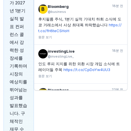
가 2027
INVESTING.COM
1시간 전
18분 전
Bloomberg
년 1분기
7월 중국 수출 증가에 힘입어 무역수지 예상 초과 달성
@business
실적 발
후지필름 주식, 1분기 실적 기대치 하회 소식에 도
INVESTING.COM
1시간 전
중국 7월 수출 23.9% 증가, 수입 27.5% 증가
쿄 거래소에서 사상 최대폭 하락했습니다
https://
표 컨퍼
t.co/fH6teCSHoH
런스 콜
원문 보기
에서 강
력한 성
18분 전
investingLive
@investingLive_
장세를
인도 루피 지지를 위한 외환 시장 개입 소식에 트
기록하며
레이더들 주목
https://t.co/CpDoYw4UU3
시장의
원문 보기
예상치를
뛰어넘는
23분 전
Bloomberg
@business
성과를
말레이시아 총리 안와르 이브라힘의 딸이 임기 1년
발표했습
여 만에 정당 부대표직에서 물러나기로 했습니다.
니다. 구
그의 취임 당시 이는 족벌주의 논란을 일으키고 집
권 연립정부 내 깊은 분열을 드러낸 바 있습니다.
h
체적인
ttps://t.co/YLfWJhE6xF
재무 수