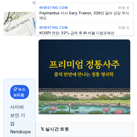
10:30
INVESTING.COM
40분 전
Paymentus 이사 Gary Trainor, 326만 달러 상당 주식
매도
INVESTING.COM
42분 전
KOSPI 전망: 33% 급락 후 AI 버블 디컴프레션
INVESTING.COM
49분 전
PHC 홀딩스, 2026년 1분기 이익 171% 급증 소식에 주
가 19% 급등
INVESTING.COM
58분 전
알리바바 주가, 오늘 하락 이유는?
INVESTING.COM
1시간 전
6523, 2026년 1분기 실적 전망치 상회하며 주가
19.5% 급등
📋 뉴스
브리핑
INVESTING.COM
1시간 전
필리핀 2분기 경제 성장률 2.3% 기록, 예상치 하회
사이버
INVESTING.COM
1시간 전
보안 기
오늘 소프트뱅크 주가가 하락하는 이유는?
업
INVESTING.COM
1시간 전
𝕏
실시간 트윗
Netskope
Kneat.com, Thoma Bravo 인수 법원 승인 획득