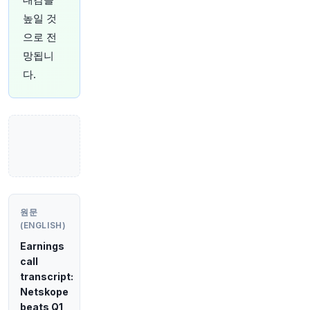
25살이 되기 전에 그는 450억 달러 규모의 헤지펀
높일 것
드를 설립했고 거의 잃을 뻔했습니다.
@parmarh
으로 전
ema
와
@Burtonkathy
가 Situational
Awareness 가 위기에 처했던 순간에 대해 이야기
망됩니
합니다.
https://t.co/FF0XiU3Eif
다.
원문 보기
48분 전
Bloomberg
@business
바이트댄스부터 AI 스타트업까지, 중국 기술 기업
들이 홍콩 데이터센터 수요를 견인하며 올해 임대
료를 거의 두 배 가까이 끌어올리고 있습니다.
http
s://t.co/ozsa4TXt21
원문 보기
원문
(ENGLISH)
53분 전
Bloomberg
Earnings
@business
call
기술 대기업이 새로운 전환기를 맞이하고 있습니
transcript:
다.
https://t.co/CGYlDvzRGk
Netskope
원문 보기
beats Q1