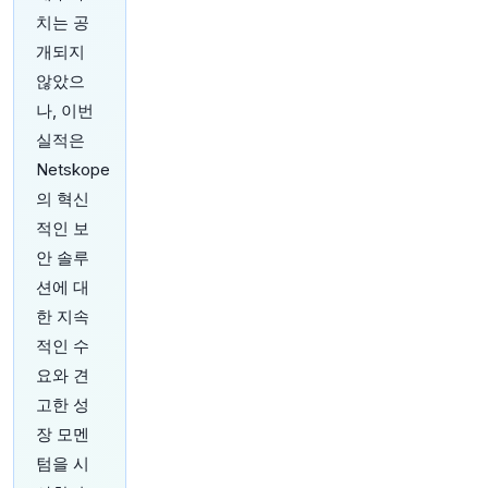
원문 보기
치는 공
개되지
28분 전
Bloomberg
@business
않았으
엔화, 개입으로 얻은 상승분의 거의 절반을 반납하
나, 이번
며 한 주를 마감하고 있으며, 트레이더들 사이에서
실적은
는 당국이 다시 시장에 개입할 수 있다는 추측이
Netskope
난무하고 있습니다
https://t.co/93dUG9V6Rp
원문 보기
의 혁신
적인 보
33분 전
investingLive
안 솔루
@investingLive_
션에 대
AI 수요 힘입어 베이징 수출 엔진, 새로운 미국 관
한 지속
세에도 건재 - 7월 수출, 예상치 상회
https://t.co/
7jB3wMWdn8
적인 수
원문 보기
요와 견
고한 성
33분 전
Bloomberg
장 모멘
@business
마크 월버그가 시드니 골프 코스를 살리려 했지만
텀을 시
실패했습니다. 무어 파크를 둘러싼 싸움은 커져가