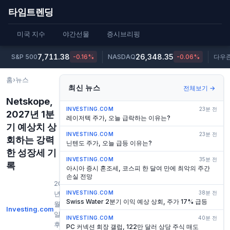
타임트렌딩
미국 지수
야간선물
증시브리핑
7,711.38
26,348.35
S&P 500
-0.16%
NASDAQ
-0.06%
다우
홈
›
뉴스
최신 뉴스
전체보기 →
Netskope,
INVESTING.COM
23분 전
2027년 1분
레이저텍 주가, 오늘 급락하는 이유는?
기 예상치 상
INVESTING.COM
23분 전
회하는 강력
닌텐도 주가, 오늘 급등 이유는?
한 성장세 기
INVESTING.COM
35분 전
록
아시아 증시 혼조세, 코스피 한 달여 만에 최악의 주간
손실 전망
2026
년 6
INVESTING.COM
38분 전
Swiss Water 2분기 이익 예상 상회, 주가 17% 급등
월 3
Investing.com
일 오
INVESTING.COM
40분 전
후
PC 커넥션 회장 갤럽, 122만 달러 상당 주식 매도