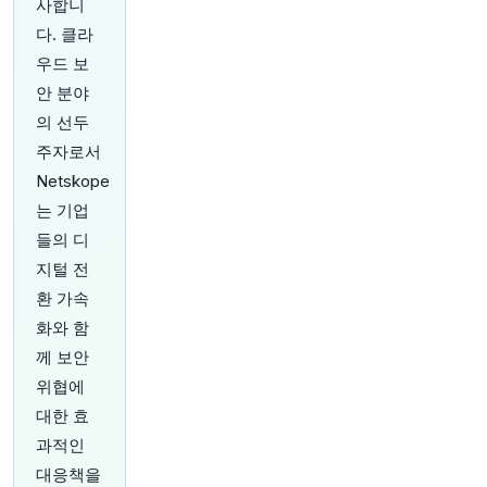
사합니
는 딜레마를 반영합니다: 도시를 살기 좋게 만드는
다. 클라
녹지 공간을 희생하지 않고 어떻게 주택 공간을 마
련할 것인가.
https://t.co/8khqNAzoOa
우드 보
원문 보기
안 분야
의 선두
38분 전
Bloomberg
주자로서
@business
Netskope
올해 일본 기업들은 이미 2025년 전체보다 더 많
은 투자자 보호 조항이 포함된 회사채를 발행했습
는 기업
니다. 저신용 등급 차입자들이 자금 조달을 위해
들의 디
은행 대출에만 의존하는 대신 채권 시장으로 눈을
지털 전
돌리고 있기 때문입니다.
https://t.co/gdCDQH29
Gj
환 가속
원문 보기
화와 함
께 보안
41분 전
Bloomberg
위협에
@business
역대 가장 수익성이 좋았던 월드컵에 이어, FIFA는
대한 효
다음 두 번의 토너먼트 미국 미디어 권리를 함께
과적인
판매하는 방안을 검토 중이며, 이 거래는 광고 수
대응책을
익을 증대시킨 논란의 여지가 있는 수분 보충 시간