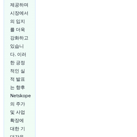
을 유지하게 될 것이라고 사안에 정통한 관계자가
제공하며
밝혔습니다:
https://t.co/CTsLiBtALt
📷️: Dan
시장에서
Mullan/Getty Images
의 입지
원문 보기
를 더욱
강화하고
있습니
다. 이러
한 긍정
43분 전
Bloomberg
@business
적인 실
홍콩은 영화부터 금융까지 모든 것을 수출해왔습
적 발표
니다. 이제 상징적인 차찬텡(Cha Chaan Teng)
는 향후
식당들도 세계로 진출하고 있습니다.
@maryhui
기자가 이 소박한 카페들이 어떻게 문화, 이주, 정
Netskope
체성의 상징이 되었는지 설명합니다:
https://t.co/
의 주가
JUckzdbVrw
https://t.co/ozHW7EOQbZ
및 사업
원문 보기
확장에
43분 전
대한 기
Bloomberg
@business
대감을