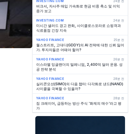
INVESTING.COM
24분 전
버크셔, 자사주 매입 가속화로 현금 비중 축소 및 이익
증가 보고
INVESTING.COM
24분 전
미시간 샐러드 경고 완화, 사이클로스포라로 쇼핑객과
식료품점 긴장 지속
YAHOO FINANCE
25분 전
월스트리트, 고대디(GDDY)의 AI 전략에 대한 신뢰 잃어
가. 투자자들은 어때야 할까?
YAHOO FINANCE
26분 전
이스라엘 잉글랜더의 밀레니엄, 2,400억 달러 운용. 성
공 전략 분석
YAHOO FINANCE
28분 전
실리콘모션(SIMO)의 다음 챕터: 다각화로 낸드(NAND)
사이클을 극복할 수 있을까?
YAHOO FINANCE
28분 전
짐 크레이머, 급등하는 방산 주식 '화제의 매수'라고 평
가
YAHOO FINANCE
31분 전
Advanced Micro Devices(AMD) 가격 예측: 2031년
까지 5,000달러 투자는 얼마의 가치가 있을까?