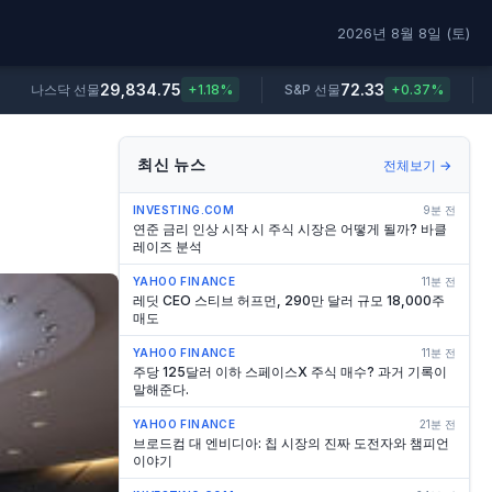
2026년 8월 8일 (토)
29,834.75
72.33
나스닥 선물
+1.18%
S&P 선물
+0.37%
최신 뉴스
전체보기 →
INVESTING.COM
9분 전
연준 금리 인상 시작 시 주식 시장은 어떻게 될까? 바클
레이즈 분석
YAHOO FINANCE
11분 전
레딧 CEO 스티브 허프먼, 290만 달러 규모 18,000주
매도
YAHOO FINANCE
11분 전
주당 125달러 이하 스페이스X 주식 매수? 과거 기록이
말해준다.
YAHOO FINANCE
21분 전
브로드컴 대 엔비디아: 칩 시장의 진짜 도전자와 챔피언
이야기