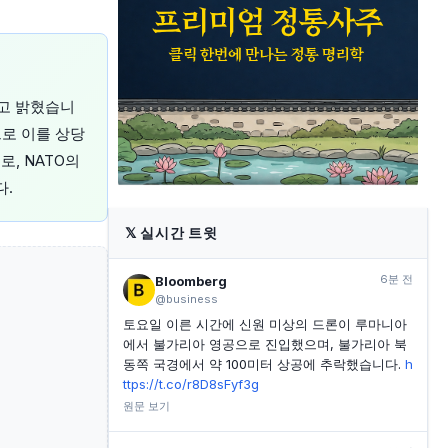
YAHOO FINANCE
35분 전
월스트리트 애널리스트, CPU 시장 과열 진단… ARM
(ARM) 주식 매도해야 할까?
YAHOO FINANCE
36분 전
401(k) 창시자, 저소득층 근로자에게 실패를 선언하고
다고 밝혔습니
단순 대안 제시
으로 이를 상당
YAHOO FINANCE
41분 전
8월에 매수할 초고배당 주식 3종목 (1곳은 13.5% 이상
, NATO의
수익률)
다.
YAHOO FINANCE
44분 전
버크셔 해서웨이, 어닝 예상치 상회 및 자사주 매입 확
𝕏
실시간 트윗
대, 보유 현금 축소
6분 전
Bloomberg
@business
토요일 이른 시간에 신원 미상의 드론이 루마니아
에서 불가리아 영공으로 진입했으며, 불가리아 북
동쪽 국경에서 약 100미터 상공에 추락했습니다.
h
ttps://t.co/r8D8sFyf3g
원문 보기