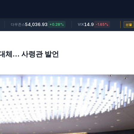
54,036.93
14.9
다우존스
+0.28%
VIX
-1.65%
선물
대체... 사령관 발언