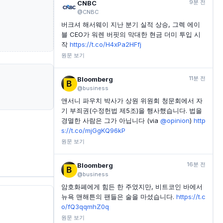
9분 전
CNBC
@CNBC
버크셔 해서웨이 지난 분기 실적 상승, 그렉 에이
블 CEO가 워렌 버핏의 막대한 현금 더미 투입 시
작
https://t.co/H4xPa2HFfj
원문 보기
11분 전
Bloomberg
@business
앤서니 파우치 박사가 상원 위원회 청문회에서 자
기 부죄권(수정헌법 제5조)을 행사했습니다. 법을
경멸한 사람은 그가 아닙니다 (via
@opinion
)
http
s://t.co/mjGgKQ96kP
원문 보기
16분 전
Bloomberg
@business
암호화폐에게 힘든 한 주였지만, 비트코인 바에서
뉴욕 맨해튼의 팬들은 술을 마셨습니다.
https://t.c
o/fQ3qqmhZ0q
원문 보기