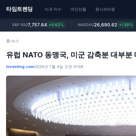
타임트렌딩
미국 지수
야간선물
증시브리핑
7,757.64
26,690.62
S&P 500
+0.62%
NASDAQ
+1.30%
홈
›
뉴스
유럽 NATO 동맹국, 미군 감축분 대부분 
Investing.com
2026년 7월 4일 오전 01:58