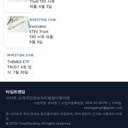
Trust 13G 서류
제출: 6월 3일
1시간 전
CNBC
@CNBC
INVESTING.COM
CNBC 일일 오픈: 세상은 모두 무대지만, 트럼프의
Innovator
'연극 외교'가 주목받고 있습니다
https://t.co/1Y9
ETFs Trust
VPQB0KH
13G 서류 제출:
원문 보기
6월 3일
1시간 전
Bloomberg
INVESTING.COM
@business
THEMES ETF
아시아 태평양 지역 AI 관련 기업들의 블록버스터
TRUST 4호 양
급 주식 매도가 지난달 기록을 세웠으며, 이는 해
식: 7월 30일
당 지역 주식 시장의 약세에도 불구하고 나타났습
니다.
https://t.co/erNJvbDdkG
원문 보기
타임트렌딩
사이트 소개
개인정보처리방침
이용약관
1시간 전
Bloomberg
사업자명: 유아한 | 사업자등록번호: 404-41-00715 | 이메일:
@business
seungjjang0@gmail.com
본 사이트의 주식 정보는 참고용으로만 제공되며, 투자 판단의 근거로 사용하지 마세
도널드 트럼프 대통령의 열렬한 지지자인 테네시
요.
주 앤디 오글스(Andy Ogles) 하원의원이 목요일
© 2026 TimeTrending. All rights reserved.
밤 공화당 예비선거에서 패배했습니다. 트럼프 대