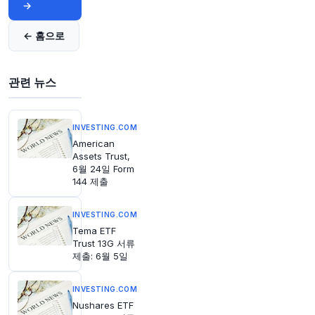
@business
→
전 세계 와인 소비량이 25년 만에 최저치를 기록
했지만, 프랑스의 와인 관광은 계속 상승 중입니
← 홈으로
다. 스파, 자전거 투어, 승마 등이 비음주자들을 유
인하는 데 도움을 주고 있습니다.
https://t.co/1h4
7E7gu9U
관련 뉴스
원문 보기
58분 전
Bloomberg
INVESTING.COM
@business
American
금요일 방콕 북부 지역 학교에서 총격 사건이 발생
Assets Trust,
하여 교사와 학생을 포함한 다수의 사상자가 발생
6월 24일 Form
144 제출
했습니다.
https://t.co/It81FxAPCO
원문 보기
INVESTING.COM
1시간 전
Tema ETF
Bloomberg
Trust 13G 서류
@business
제출: 6월 5일
새로운 세대의 체코 초부자들이 국내 시장의 성장
을 넘어 현지 경제 변화를 이끌고 있습니다
http
s://t.co/ORVm0KLtzr
INVESTING.COM
Nushares ETF
원문 보기