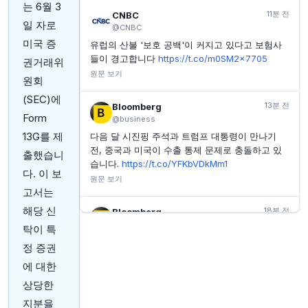
중국 7월 은행 대출, 수요 부진 및 계절적 둔화 속 급감
는 6월 3
예상
11분 전
CNBC
일 자로
@CNBC
INVESTING.COM
43분 전
미국 증
유럽의 산불 '보호 공백'이 커지고 있다고 보험사
구겐하임, 부진한 실적과 마진 압박으로 트레이드 데스
크 주식 등급 하향 조정
들이 경고합니다
https://t.co/m0SM2x7705
권거래위
원문 보기
INVESTING.COM
43분 전
원회
시티즌스, 더블베리파이 주식 등급 하향 조정
(SEC)에
13분 전
Bloomberg
INVESTING.COM
43분 전
Form
@business
폭스바겐, 투자 부진에 '즉각적 행동' 촉구 - 지배주주 일
가
13G를 제
다음 달 시진핑 주석과 트럼프 대통령이 만나기
전, 중국과 미국이 수출 통제 문제로 충돌하고 있
출했습니
습니다.
https://t.co/YFKbVDkMm1
다. 이 보
원문 보기
고서는
해당 신
18분 전
Bloomberg
@business
탁이 특
Flipkart 소유 결제 앱
https://t.co/jBiQmm0blY가
정 증권
플랫폼에서 온라인 쇼핑을 출시하며, 핀테크 사업
에 대한
확대를 위해 사용자들에게 무이자 할부 구매를 허
용합니다.
https://t.co/d1WavnwgrL
상당한
원문 보기
지분을