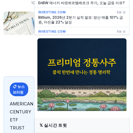
10:15
EnBW 에너지 바덴뷔르템베르크 주가, 오늘 급등 이유?
INVESTING.COM
9분 전
Bittium, 2026년 2분기 실적 발표: 방산 매출 101% 급
증, 마진율 22% 달성
INVESTING.COM
9분 전
사이 게임즈, 3분기 호실적 힘입어 2026회계연도 전망
상향
INVESTING.COM
10분 전
CSG, 긍정적인 실적 발표로 3개월 최고치 경신하며 성
장 전망 강화
INVESTING.COM
11분 전
PACSCo, 모잠비크 자산 매각 완료 후 현금성 자산 보유
기업으로 전환
📋 뉴스
INVESTING.COM
12분 전
브리핑
KDDI, 2027 회계연도 1분기 순이익 21% 급증… 모바
일 전환 결실
AMERICAN
INVESTING.COM
42분 전
CENTURY
Fortis Healthcare, 확장 추진에 힘입어 2026회계연도
1분기 꾸준한 성장 기록
ETF
𝕏
실시간 트윗
TRUST
INVESTING.COM
43분 전