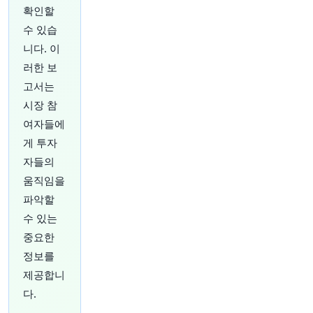
@business
확인할
아조아 안도(Adjoa Andoh)가 브리저튼
수 있습
(Bridgerton)의 이면을 공개하며,
@MishalHusain
니다. 이
에게 숀다 라임스(Shonda Rhimes)의 새 스크립
러한 보
트 작업이 여전히 "긴장된다"고 전했습니다.
http
s://t.co/A3cTzlXpFD에서
듣거나,
https://t.co/l9F
고서는
jSEjVE0에서
The Mishal Husain Show를 시청하
시장 참
세요.
https://t.co/aB8r9CvQdx
여자들에
원문 보기
게 투자
37분 전
Bloomberg
자들의
@business
움직임을
스테이케이션과 쿨케이션이 뜨는 새로운 휴가 트
파악할
렌드라고
@AndreaFelsted
가 전합니다(
@opinio
n
경유)
https://t.co/P66lkvPDDa
수 있는
원문 보기
중요한
정보를
38분 전
investingLive
제공합니
@investingLive_
다.
미국 NFP(비농업 부문 고용지수) 전망치는 어떻게
분포되어 있나요?
https://t.co/DeePWIeT0k