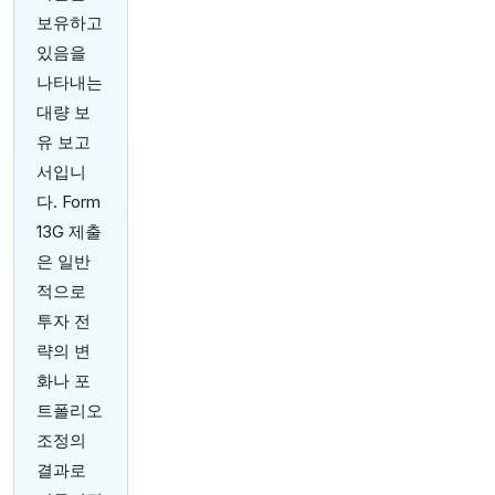
보유하고
20분 전
CNBC
있음을
@CNBC
나타내는
7월 중국 원유 수입량이 3개월 만에 최고치를 기
록했지만, 수로 폐쇄와 국내 수요 부진으로 회복세
대량 보
가 단기적일 수 있습니다. Wind Information에서
유 보고
집계한 공식 세관 데이터에 따르면 원유 수입량은
서입니
전년 동월 대비 24% 감소했으며, 이는 수입량이
거의 10년 만에 최저치를 기록했던 6월의 41% 급
다. Form
감에서 좁혀진 수치입니다. 더 읽어보기:
https://t.
13G 제출
co/Nar5qN0dXh
은 일반
원문 보기
적으로
투자 전
략의 변
화나 포
22분 전
트폴리오
Bloomberg
@business
조정의
유럽의 설탕 생산량이 10년 만에 최저치로 떨어질
결과로
것으로 예상됩니다. 폭염으로 인해 이미 감소한 사