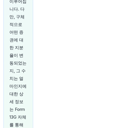
이루어집
탕무 작황이 악화되면서, 강력한 엘니뇨의 영향으
로 압박받고 있는 전 세계 공급량에 타격을 줄 것
니다. 다
으로 보입니다.
https://t.co/YgJb30Nt5R
만, 구체
원문 보기
적으로
어떤 증
28분 전
Bloomberg
@business
권에 대
짐바브웨 달러화 표시 주식 시장, 벤처 보드 출시
한 지분
등 신규 상품 출시 통해 내년 시장 가치 25% 증대
율이 변
계획
https://t.co/sbh63UwNPz
동되었는
원문 보기
지, 그 수
33분 전
Bloomberg
치는 얼
@business
마인지에
스코틀랜드 외딴 골프 코스 건설 계획을 둘러싸고
대한 상
환경 운동가들과 건설 측이 수년간 벌여온 갈등이
정점에 달하고 있습니다.
https://t.co/lQLoPD2yc
세 정보
8
는 Form
원문 보기
13G 자체
를 통해
35분 전
Bloomberg