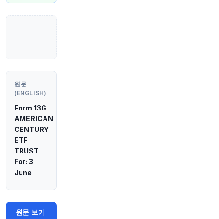
원문 보기
43분 전
Bloomberg
@business
업계를 선도하는 육아 정책을 가지고 있더라도, 이
는 100% 문화에 녹아들어야 한다고
@hughes_c
hris
가 썼습니다. (
@opinion
제공)
https://t.co/D
Z3J1nMaHM
원문
원문 보기
(ENGLISH)
Form 13G
48분 전
Bloomberg
AMERICAN
@business
CENTURY
영국의 더딘 IPO 시장으로 인해 사모펀드와 벤처
ETF
캐피털 기업들은 엑시트(출구) 경로가 줄어들어,
TRUST
수익 실현을 위해 다른 바이아웃 업체나 대기업에
For: 3
매각하는 것에 더 의존하게 된다고 PitchBook 데
June
이터가 보여줍니다
https://t.co/h5vM1u8995
원문 보기
53분 전
Bloomberg
원문 보기