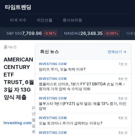
타임트렌딩
미국 지수
야간선물
증시브리핑
7,709.96
26,348.35
S&P 500
-0.18%
NASDAQ
-0.06%
다우
홈
›
뉴스
최신 뉴스
전체보기 →
AMERICAN
INVESTING.COM
7분 전
CENTURY
암리즈 주가, 오늘 하락 이유?
ETF
INVESTING.COM
8분 전
TRUST, 6월
켐플라스트 산마르, 1분기 FY'27 EBITDA 손실 기록 -
3일 자 13G
원자재 가격 압박 속 수익성 악화
양식 제출
INVESTING.COM
8분 전
블루스타 1분기(FY27) 실적 발표: 매출 13% 증가, 마진
2026
압박
년 6
INVESTING.COM
8분 전
월 3
Investing.com
오늘 토크마니 주가가 급락하는 이유는?
일 오
후
INVESTING.COM
9분 전