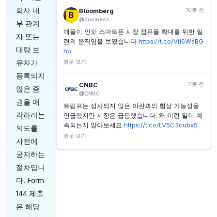
PPL, 데이터센터 성장 힘입어 230억 달러 규모 설비투
회사 내
10분 전
Bloomberg
자 계획 발표 (2026년 2분기)
@business
부 관계
애플이 인도 스마트폰 시장 점유율 확대를 위한 일
INVESTING.COM
29분 전
자 또는
그레이 미디어, 2026년 2분기 실적 예상치 상회 — 정
련의 움직임을 보였습니다
https://t.co/Vti6WsBG
치 광고 증가 영향
대량 보
hp
유자가
원문 보기
INVESTING.COM
30분 전
에너지볼트, 텍사스에서 1.25GW AI 데이터센터 전력
등록되지
공급 계약 체결
11분 전
CNBC
않은 증
@CNBC
YAHOO FINANCE
30분 전
권을 매
평화 제안 속 ETF 유입, 고수익 채권 개인 펀드 27.6억
트럼프는 성사되지 않은 이란과의 협상 가능성을
달러 유입 견인
각하려는
언급했지만 시장은 급등했습니다. 왜 이런 일이 계
속되는지 알아보세요
https://t.co/LV5C3cubx5
의도를
원문 보기
사전에
공지하는
15분 전
Bloomberg
절차입니
@business
다. Form
주식 및 채권 투자자에게 오늘 7월 고용 보고서의
좋은 경제 뉴스는 시장에 나쁜 소식이 될 수 있습
144 제출
니다.
https://t.co/ThAeI69zRN
은 해당
원문 보기