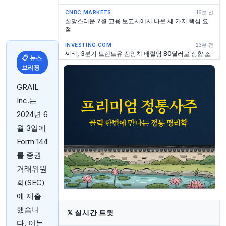
CNBC MARKETS
16분 전
실망스러운 7월 고용 보고서에서 나온 세 가지 핵심 요
점
INVESTING.COM
23분 전
씨티, 3분기 브렌트유 전망치 배럴당 80달러로 상향 조
📋 뉴스
정
브리핑
YAHOO FINANCE
24분 전
GRAIL
인스타카트 주가, 오늘 급등한 이유
Inc.는
INVESTING.COM
25분 전
엘링턴 파이낸셜, 2026년 2분기 추정치 상회, 주가 상
2024년 6
승
월 3일에
YAHOO FINANCE
25분 전
Form 144
AGNC 인베스트먼트, 1,000달러를 수십 년간의 월 배
당 소득으로 전환 가능성
를 증권
거래위원
INVESTING.COM
26분 전
박 호텔, 2026년 2분기 매출 예상치 상회 및 전망 상향
회(SEC)
INVESTING.COM
27분 전
에 제출
30.9% 실적 급증 후 트윌리오 옵션 거래 활동에서 강세
했습니
조짐 보여
𝕏
실시간 트윗
다. 이는
INVESTING.COM
29분 전