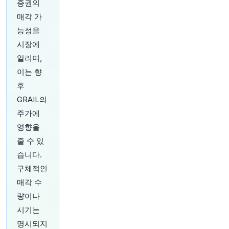
증권의
매각 가
16분 전
CNBC
@CNBC
능성을
걸프 지역의 불확실성이 Chevron 및 기타 주요 석
시장에
유 회사들과 함께 '윈, 윈' 전략을 만들어내고 있습
알리며,
니다
https://t.co/KdvX8rrHWR
이는 향
원문 보기
후
16분 전
CNBC
GRAIL의
@CNBC
주가에
체스키 "AI에 훨씬 더 많은 비용을 투자할 것" - 에
영향을
어비앤비 실적 호조 및 주가 15% 급등
https://t.c
o/EcFHhfgpBm
줄 수 있
원문 보기
습니다.
구체적인
17분 전
investingLive
매각 수
@investingLive_
량이나
비트코인 65,000달러 유지, 이더리움 지지선 테스
트 중: 암호화폐 돌파구는 아직 유효한가?
https://
시기는
t.co/km99P7GBbr
명시되지
원문 보기