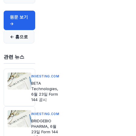
35분 전
Bloomberg
@business
원문 보기
웬디스, 새로운 CEO의 부진한 버거 체인 회복 계
→
획에 따라 2026년 전망 철회 및 배당 삭감 발표
ht
tps://t.co/FYOW0yzwOP
← 홈으로
원문 보기
36분 전
CNBC
관련 뉴스
@CNBC
최고위 민주당 의원, 해외 석유 생산 관련 세금 감
면 폐지 제안
https://t.co/lCvuSgxmlK
INVESTING.COM
원문 보기
BETA
Technologies,
6월 23일 Form
40분 전
Bloomberg
144 공시
@business
아부다비 국영 에너지 기업이 야심 찬 수십억 달러
규모의 글로벌 거래 성사를 위해 월가의 주요 은행
INVESTING.COM
들로부터 전문성을 더욱 적극적으로 모색하고 있
BRIDGEBIO
습니다. 한 기업이 주목할 만한 인재 공급원으로
PHARMA, 6월
23일 Form 144
부상했습니다.
https://t.co/IENNM4lyRs