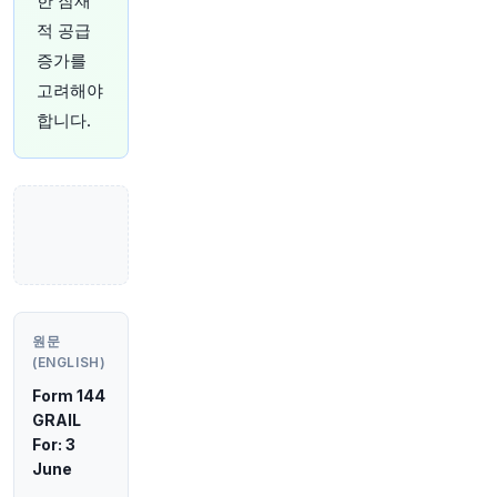
한 잠재
적 공급
25분 전
Bloomberg
증가를
@business
미국 최대 뷰티 제국 중 하나의 배후에 있는 61세
고려해야
할아버지
https://t.co/wBrI5JLT0T
합니다.
원문 보기
30분 전
Bloomberg
@business
Dream Finders Homes가 경쟁사인 Beazer
Homes를 약 9억 1,600만 달러에 인수하기로 합의
했습니다
https://t.co/mRabOC0OpM
원문 보기
원문
32분 전
CNBC
(ENGLISH)
@CNBC
Form 144
뱅크 오브 아메리카, 2021년 이후 최고 수준의 낙
GRAIL
관론을 말하다. 이제 '위험 자산'에서 빠져나올 때
For: 3
https://t.co/IqiStxO3hc
June
원문 보기