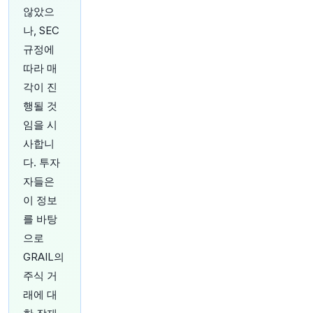
않았으
나, SEC
17분 전
CNBC
@CNBC
규정에
실망스러운 7월 고용 보고서에서 주목해야 할 세
따라 매
가지 핵심 사항입니다.
https://t.co/Y6vzAg4aYL
각이 진
원문 보기
행될 것
20분 전
임을 시
Axios
@axios
사합니
[단독] OpenAI, 사이버 역량 이유로 Astra 모델 출
다. 투자
시 지연
https://t.co/m0UDbMnail
자들은
원문 보기
이 정보
20분 전
Bloomberg
를 바탕
@business
으로
사모펀드 부동산 회사 Redfearn Capital가 TPG
GRAIL의
의 미국 부동산 플랫폼과 손잡고 6억 2,800만 달
주식 거
러 상당의 산업 건물 53개 포트폴리오를 인수했습
니다.
https://t.co/SAHuG4RFKe
래에 대
원문 보기