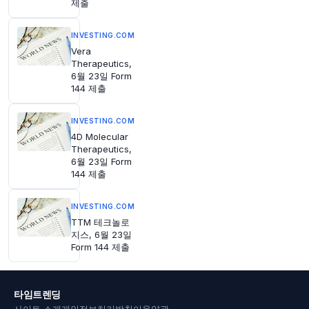
제출
원문 보기
INVESTING.COM
45분 전
Bloomberg
Vera
@business
Therapeutics,
브라질이 강력한 집행으로 삼림 벌채를 급격히 줄
6월 23일 Form
였지만, 파괴는 멈추지 않고 국경을 넘어 볼리비아
144 제출
의 아마존이 위기에 직면했습니다. The Big Take
기사를 읽어보세요:
https://t.co/dE0DiQTAQO
INVESTING.COM
원문 보기
4D Molecular
Therapeutics,
46분 전
Axios
6월 23일 Form
@axios
144 제출
"여름 일자리 보고서, 노동자들에게는 이중고
http
s://t.co/QDqQHwIB2N"
INVESTING.COM
원문 보기
TTM 테크놀로
지스, 6월 23일
Form 144 제출
50분 전
Bloomberg
@business
기업들의 AI 도구 도입이 결실을 맺고 있으며, 소
타임트렌딩
수 기업들의 해당 기술에 대한 대규모 투자를 의심
했던 투자자들에게 큰 안도감을 주고 있습니다. 이