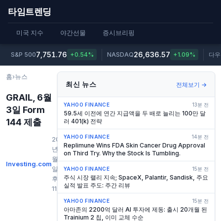
타임트렌딩
미국 지수
야간선물
증시브리핑
7,751.76
26,636.57
S&P 500
+0.54%
NASDAQ
+1.09%
다우
홈
›
뉴스
최신 뉴스
전체보기 →
GRAIL, 6월
YAHOO FINANCE
13분 전
3일 Form
59.5세 이전에 연간 지급액을 두 배로 늘리는 100만 달
144 제출
러 401(k) 전략
YAHOO FINANCE
14분 전
2026
Replimune Wins FDA Skin Cancer Drug Approval
년 6
on Third Try. Why the Stock Is Tumbling.
월 3
Investing.com
일 오
YAHOO FINANCE
15분 전
주식 시장 랠리 지속; SpaceX, Palantir, Sandisk, 주요
후
실적 발표 주도: 주간 리뷰
11:27
YAHOO FINANCE
15분 전
아마존의 2200억 달러 AI 투자에 제동: 출시 20개월 된
Trainium 2 칩, 이미 교체 수순