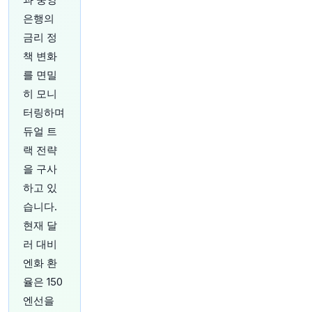
Y4gS
은행의
원문 보기
금리 정
책 변화
27분 전
CNBC
@CNBC
를 면밀
채권 수익률 정체 속 금값 상승 베팅에 1억 8천만
히 모니
달러 쏟아부은 골드버그들
https://t.co/MQTfWtZ
터링하며
qcm
듀얼 트
원문 보기
랙 전략
29분 전
Bloomberg
을 구사
@business
하고 있
카메룬의 채권 투자자들은 세계 최고령 대통령인
습니다.
폴 비야의 두 달 이상 장기 부재로 인해 불안에 떨
고 있습니다.
https://t.co/QgjIZLgMjz
현재 달
원문 보기
러 대비
엔화 환
29분 전
CNBC
율은 150
@CNBC
엔선을
예측 시장, 분기별 실적 보고서 최신 라운드에서