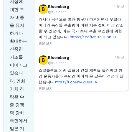
시장에
페트로스 2026년 2분기 실적 발표: 인수합병으로 20%
9분 전
Bloomberg
대한 투
생산량 성장 견인
@business
자 비중
러시아 공격으로 흑해 항구가 파괴되면서 우크라
INVESTING.COM
48분 전
실적 발표: SmartCentres REIT, 2026년 2분기 매출
을 유지
이나의 농산물 수출량이 이번 시즌 절반 이상 감소
기대치 하회
할 수 있으며, 이는 국가 최대 수출 수입원에 위협
하거나
이 되고 있습니다.
https://t.co/Mh8ZJOhb0u
INVESTING.COM
49분 전
확대하는
Petrus Resources, 2026년 2분기 생산량 증가 호조
원문 보기
신중한
MARKETWATCH
51분 전
기조를
14분 전
Bloomberg
일론 머스크의 스타링크, 월 구독료 및 초기 비용 대비
가치 판단 시점은?
@business
이어가고
스코틀랜드 외딴 골프장 건설 계획을 둘러싸고 환
있습니
경 운동가들과 수년간 이어져 온 갈등이 정점에 달
다. 엔화
했습니다
https://t.co/Jx42Li9s3A
가치 하
원문 보기
락은 수
19분 전
Bloomberg
출 경쟁
@business
력 강화
영국 불법 체류자 단속 강화로 올해 말 더 엄격해
측면에서
지는 고용 규제 시행을 앞두고 물류 및 건설 분야
를 겨냥한 이민 단속 방문 횟수가 급증했습니다.
ht
일본 기