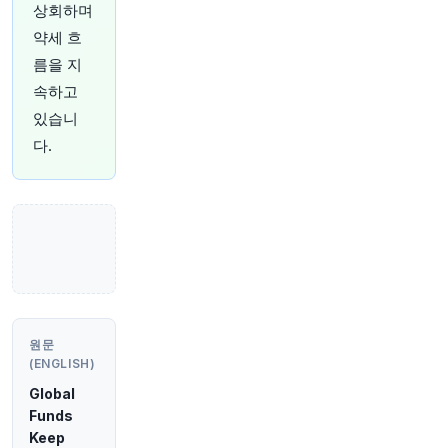
중심에 서다
https://t.co/BFNYKu6Sws
상회하며
원문 보기
약세 흐
름을 지
34분 전
Bloomberg
속하고
@business
있습니
인도의 최대 항공사인 IndiGo의 모회사인
InterGlobe Aviation이 Embraer와 대규모 지역 제
다.
트기 주문 관련 협상을 진행 중이라고 소식통들이
전했습니다.
https://t.co/b511MxaKKi
원문 보기
36분 전
Axios
@axios
속보: 트럼프, SCOTUS에 댄스홀 프로젝트 금지
해제 요청할 것
https://t.co/ZbtrIlwqTM
원문 보기
원문
(ENGLISH)
39분 전
Bloomberg
Global
@business
Funds
페루 정부는 갈등 관계에 있던 두 라틴 아메리카
Keep
국가 간의 외교적 긴장을 완화하는 조치로, 논란의