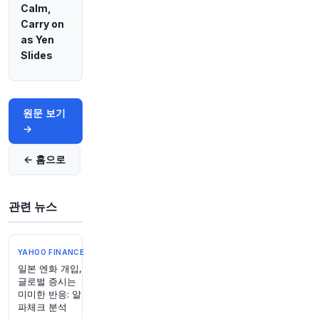
Calm,
여지가 있는 전 총리가 멕시코로 출국하는 것을 허
Carry on
가했습니다.
https://t.co/DaCkn8dcgs
as Yen
원문 보기
Slides
40분 전
CNBC
@CNBC
버거킹, 웬디스 제치고 미국 내 2위 버거 체인 등
원문 보기
극
https://t.co/dKgnFEBEjb
→
원문 보기
← 홈으로
42분 전
Axios
@axios
이 중서부 브랜드들이 소비자 쟁탈전에서 고전하
관련 뉴스
고 있습니다
https://t.co/yq9o293NsB
원문 보기
YAHOO FINANCE
44분 전
Bloomberg
일본 엔화 개입,
@business
글로벌 증시는
미미한 반응: 알
Indra Sistemas의 위성 사업부 Hispasat, 유럽연
파체크 분석
합(EU) 위성망 서비스 프로젝트의 주 계약자로 선