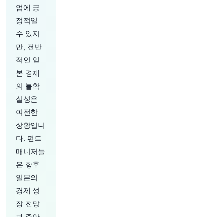
tps://t.co/ZuGDENwAPf
업에 긍
원문 보기
정적일
수 있지
23분 전
CNBC
@CNBC
만, 전반
트럼프, 연준 리사 쿡 해임 시도 재개
https://t.co/
적인 일
OVhOrkNbbp
본 경제
원문 보기
의 불확
실성은
24분 전
Axios
@axios
여전한
"속보: 백악관, 리사 쿡 연준 이사 해임 전례 없는
상황입니
노력 재개
https://t.co/ggdBFaiJ3b"
다. 펀드
원문 보기
매니저들
은 향후
24분 전
Bloomberg
@business
일본의
푸에르토리코의 경제 중심지 산후안이 이번 주 1억
경제 성
2100만 달러 규모의 지방채 발행에 투자자들의 몰
장 전망
림을 유발했습니다. 투자자들은 섬에 투자할 수 있
는 드문 기회를 잡았습니다.
https://t.co/TL9mvq
과 중앙