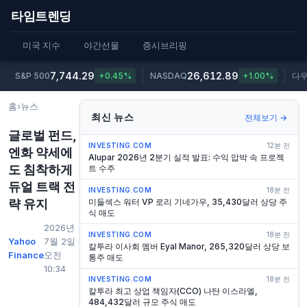
타임트렌딩
미국 지수
야간선물
증시브리핑
7,744.29
26,612.89
S&P 500
+0.45%
NASDAQ
+1.00%
다
홈
›
뉴스
최신 뉴스
전체보기 →
글로벌 펀드,
INVESTING.COM
12분 전
엔화 약세에
Alupar 2026년 2분기 실적 발표: 수익 압박 속 프로젝
도 침착하게
트 수주
듀얼 트랙 전
INVESTING.COM
18분 전
략 유지
미들섹스 워터 VP 로리 기네가우, 35,430달러 상당 주
식 매도
2026년
INVESTING.COM
18분 전
Yahoo
7월 2일
칼투라 이사회 멤버 Eyal Manor, 265,320달러 상당 보
Finance
오전
통주 매도
10:34
INVESTING.COM
18분 전
칼투라 최고 상업 책임자(CCO) 나탄 이스라엘,
484,432달러 규모 주식 매도