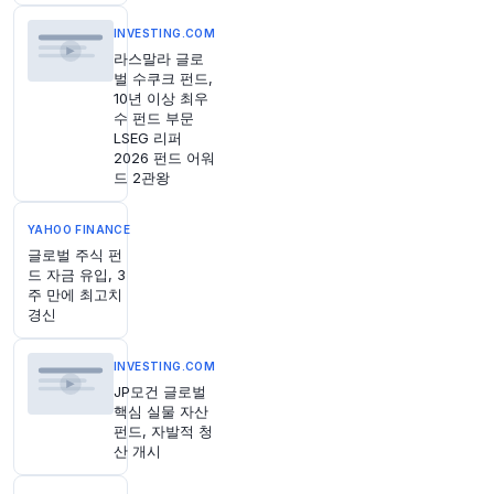
정, 규모 16억 유로(18억 달러) 이상
https://t.co/h
Ue7uFswiv
INVESTING.COM
원문 보기
라스말라 글로
벌 수쿠크 펀드,
10년 이상 최우
49분 전
Bloomberg
수 펀드 부문
@business
LSEG 리퍼
약 50년간 Newmark를 이끌어온 최고경영자
2026 펀드 어워
(CEO) Barry Gosin이 연말까지 CEO 자리에서 물
드 2관왕
러납니다.
https://t.co/gI9MOEB3fg
원문 보기
YAHOO FINANCE
글로벌 주식 펀
드 자금 유입, 3
54분 전
Bloomberg
주 만에 최고치
@business
경신
터키이쉬 은행 최고경영자(CEO) Hakan Aran이
금요일 안에 사임하고 Hasan Cahit Cinar 부사장
이 후임으로 임명될 예정이라고 소식통이 전했습
INVESTING.COM
니다.
https://t.co/tFftV9rSzS
JP모건 글로벌
핵심 실물 자산
원문 보기
펀드, 자발적 청
산 개시
59분 전
Bloomberg
@business