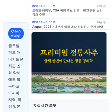
INVESTING.COM
22분 전
트럼프 행정부, TSA 국장 후보 인준… 민간 공항 보안
강화 추진
INVESTING.COM
24분 전
Alupar, 2026년 2분기 실적 예상 하회하며 주가 하락
📋 뉴스
INVESTING.COM
27분 전
브리핑
트럼프 추천 인사, 노동관계위원회 공화당 장악 확정
글로벌
INVESTING.COM
32분 전
존스소다 CFO 브라이언 메도우즈, 보통주 303,030주
펀드 매
매입
니저들은
INVESTING.COM
33분 전
최근 엔
베테랑 경제학자이자 내부자인 마츠모토, BLS 국장 승
인
화 약세
에도 불
INVESTING.COM
37분 전
페트로스 2026년 2분기 실적 발표: 기록적인 생산량과
구하고
전략적 성장이 수익 견인
아시아
INVESTING.COM
37분 전
지역, 특
아피안, 2분기 클라우드 성장 23% 기록하며 주가
12.6% 급등
𝕏
실시간 트윗
히 일본
INVESTING.COM
39분 전