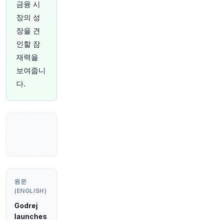
o/Ni7rmtbslY
금융 시
원문 보기
장의 성
장을 견
30분 전
investingLive
인할 잠
@investingLive_
재력을
2026년 8월 7일 금요일 아시아 경제 및 이벤트 캘
린더 - 연준 연설, 중국 무역 데이터
https://t.co/u
보여줍니
qWPeN4bR4
다.
원문 보기
30분 전
Bloomberg
@business
"예멘의 사우디 지원 정부군에 대한 “대규모” 공격
을 감행했다고 후티 반군 그룹이 발표했으며, 이는
미국-이스라엘의 이란 전쟁이 지역 전체 분쟁으로
확대될 수 있다는 우려를 높였습니다.
https://t.co/
39t7LU62TB"
원문
원문 보기
(ENGLISH)
Godrej
31분 전
CNBC
launches
@CNBC