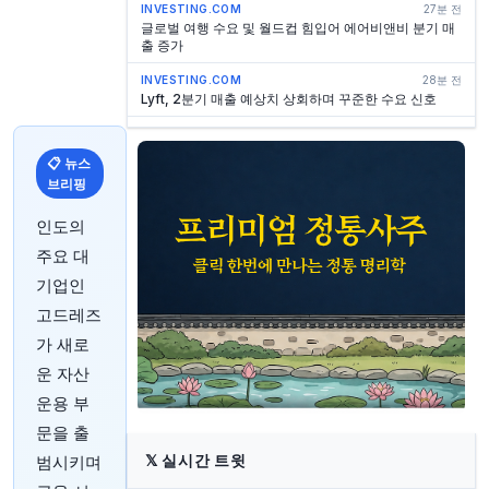
INVESTING.COM
27분 전
글로벌 여행 수요 및 월드컵 힘입어 에어비앤비 분기 매
출 증가
INVESTING.COM
28분 전
Lyft, 2분기 매출 예상치 상회하며 꾸준한 수요 신호
INVESTING.COM
28분 전
칼라일, 배당금 14% 인상하며 '배당왕' 대열 합류
📋 뉴스
브리핑
INVESTING.COM
28분 전
비치바디, 타이거 파이낸스와 신용 계약 수정
인도의
INVESTING.COM
28분 전
주요 대
ARKO Petroleum, 2억 500만 달러에 U.S.
Petroleum Partners 인수
기업인
고드레즈
INVESTING.COM
28분 전
퍼스트 파이낸셜 은행, 애빌린 지역 리더십 변경 발표
가 새로
INVESTING.COM
28분 전
운 자산
모바일 인프라, 경영진으로부터 인수 제안 받아
운용 부
MARKETWATCH
43분 전
문을 출
가치주가 성장주를 압도하는 현상, 2022년 이후 최대…
당시 대세 하락장이었다
𝕏
실시간 트윗
범시키며