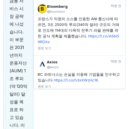
금융 서
INVESTING.COM
46분 전
AIG 실적 발표 대기: 언더라이팅이 Corebridge 역풍을
15분 전
Bloomberg
비스 시
상쇄할 수 있을까?
@business
장 공략
프랑스가 익명의 소스를 인용한 ANI 통신사에 따
INVESTING.COM
47분 전
에 나섰
주택 시장 제약 속 Essent Group 실적 발표 대기
르면, 3조 2500억 루피(340억 달러) 규모의 거래
로 인도에 114대의 다목적 전투기 라팔 판매를 위
습니다.
INVESTING.COM
47분 전
한 공식 계획을 제출했습니다.
https://t.co/A5bi5
프리미엄 브랜즈, 2026년 전망 하향 조정
이 부문
9RDXo
은 2031
원문 보기
년까지
19분 전
Axios
운용자산
@axios
(AUM) 1
BC 파트너스는 손실을 이용해 기업들을 인수하고
조 루피
있습니다
https://t.co/h3xXWzHc16
(약 120억
원문 보기
달러) 달
20분 전
Bloomberg
성을 목
@business
표로 하
연방 통신 위원회(Federal Communications
고 있습
Commission)는 목요일, 정당별로 표결하여 역사
적으로 단일 방송사가 도달할 수 있는 TV 시청 가
니다. 이