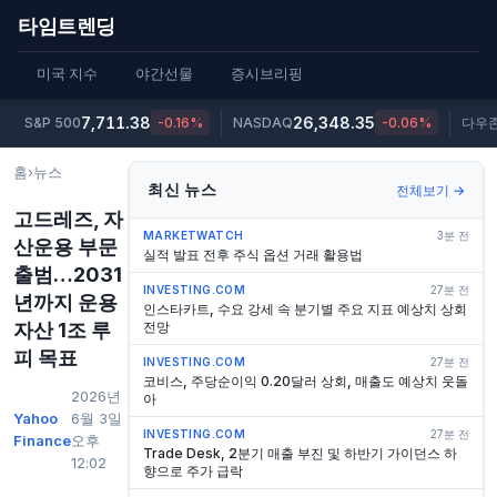
타임트렌딩
미국 지수
야간선물
증시브리핑
7,711.38
26,348.35
S&P 500
-0.16%
NASDAQ
-0.06%
다우
홈
›
뉴스
최신 뉴스
전체보기 →
고드레즈, 자
MARKETWATCH
3분 전
산운용 부문
실적 발표 전후 주식 옵션 거래 활용법
출범…2031
INVESTING.COM
27분 전
년까지 운용
인스타카트, 수요 강세 속 분기별 주요 지표 예상치 상회
자산 1조 루
전망
피 목표
INVESTING.COM
27분 전
코비스, 주당순이익 0.20달러 상회, 매출도 예상치 웃돌
2026년
아
Yahoo
6월 3일
INVESTING.COM
27분 전
Finance
오후
Trade Desk, 2분기 매출 부진 및 하반기 가이던스 하
12:02
향으로 주가 급락