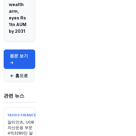
wealth
Grindr의 AI 투자 성과가 나타나고 있으며, 고가
arm,
신규 유료 서비스에 대한 몇 가지 놀라운 결과가
있다고 CEO가 말했습니다.
https://t.co/lS9bmNd
eyes Rs
Q0b
1tn AUM
원문 보기
by 2031
35분 전
Bloomberg
@business
원문 보기
올해 유럽 전역에서 극심한 더위로 25,000명 이상
→
사망, 블룸버그 집계 최신 데이터 발표.
https://t.c
o/oR8zyG10a2
← 홈으로
원문 보기
37분 전
CNBC
관련 뉴스
@CNBC
아메리칸 에어라인, 장거리 국내선 일반석에서 비
즈니스석 업그레이드 중단 예정
https://t.co/dP6d
YAHOO FINANCE
jm3oFO
알리안츠, UOB
원문 보기
자산운용 부문
4억3280만 달