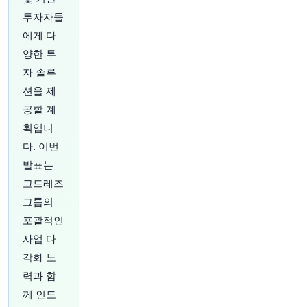
원문 보기
투자자들
에게 다
26분 전
CNBC
양한 투
@CNBC
자 솔루
세이버스 밸류 빌리지 구제 매장이 상품 가격 책정
을 위한 새로운 AI 도구를 출시했습니다
https://t.c
션을 제
o/mzmTHr9jPk
공할 계
원문 보기
획입니
다. 이번
28분 전
CNBC
@CNBC
발표는
금요일 발표될 고용 보고서 투자자들에게 의미하
고드레즈
는 바는 무엇일까
https://t.co/KI1rlQkdj1
그룹의
원문 보기
포괄적인
사업 다
30분 전
Bloomberg
@business
각화 노
OpenAI의 고대하던 신제품이 독특한 외관과 개성
력과 함
을 더해주는 움직이는 부품을 갖출 예정이며, 가격
께 인도
은 300달러 이상일 것으로 예상됩니다.
https://t.c