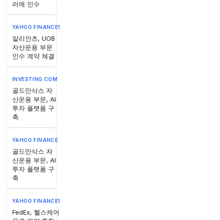
40분 전
Bloomberg
러에 인수
@business
엑손모빌, 카자흐스탄에 카샤간 유전 확장을 위한
YAHOO FINANCE1
800억 달러 규모의 공동 투자는 정부와 국제 기업
알리안츠, UOB
간 1500억 달러 규모의 오랜 분쟁 해결에 달려 있
자산운용 부문
다고 전함
https://t.co/zOxrRHnlOB
인수 계약 체결
원문 보기
INVESTING.COM
44분 전
CNBC
골드만삭스 자
@CNBC
산운용 부문, AI
투자 플랫폼 구
구리가 역대 최고치를 기록했습니다. 이 금속이 우
축
리에게 말해주는 것은 무엇일까요?
https://t.co/E
9L1iqXA3e
원문 보기
YAHOO FINANCE
골드만삭스 자
산운용 부문, AI
45분 전
Bloomberg
투자 플랫폼 구
@business
축
지금쯤이면 개인 투자자들에게 큰 난관은 S&P가
끊임없이 최고점을 찍지 않는 세상을 상상하는 것
YAHOO FINANCE1
일지도 모릅니다.
https://t.co/bNHF9nHLyL
FedEx, 헬스케어
원문 보기