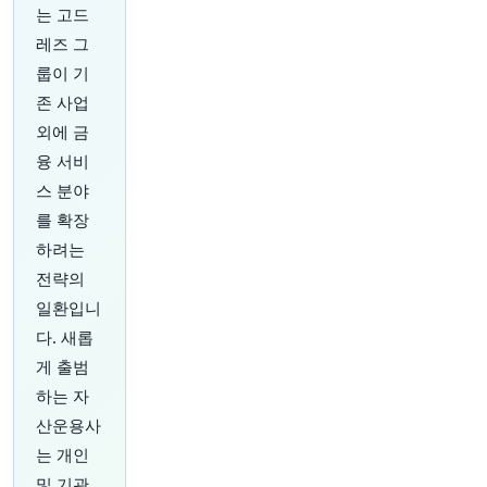
구 수를 제한해왔던 전국적인 시청자 제한 규정을
는 고드
폐지했습니다.
https://t.co/IHK01koipH
레즈 그
원문 보기
룹이 기
24분 전
존 사업
investingLive
@investingLive_
외에 금
미국 주식, 기업 실적 압박에 하락 마감…다우 지수
융 서비
하락 주도
https://t.co/isE2tg4mGh
스 분야
원문 보기
를 확장
25분 전
Bloomberg
하려는
@business
전략의
AI 데이터 센터 건설에 수십억 달러가 소요되고 있
일환입니
지만, 휘발성이 강한 전력 수요가 중요 장비를 손
다. 새롭
상시키고 있습니다.
https://t.co/IAIKBouOFr
원문 보기
게 출범
하는 자
26분 전
CNBC
산운용사
@CNBC
는 개인
AMD, AI 모델을 실리콘에 하드와이어링하는 칩 스
타트업 인수
https://t.co/bZ93qdUY2l
및 기관