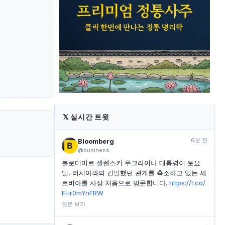
하회
INVESTING.COM
2시간 전
BHP, 호주 포트 헤들랜드 항만에서 순환 파업 돌입
INVESTING.COM
2시간 전
팰런티어 이사 로렌 스탯, 50만 달러 규모 주식 매도
INVESTING.COM
3시간 전
Kinetik Holdings 이사 ISQ Global Fund II GP LLC,
1,330만 달러 상당 주식 매도
𝕏
실시간 트윗
6분 전
Bloomberg
@business
볼로디미르 젤렌스키 우크라이나 대통령이 토요
일, 러시아와의 긴밀했던 관계를 축소하고 있는 세
르비아를 사상 처음으로 방문합니다.
https://t.co/
FHr0mYnFRW
원문 보기