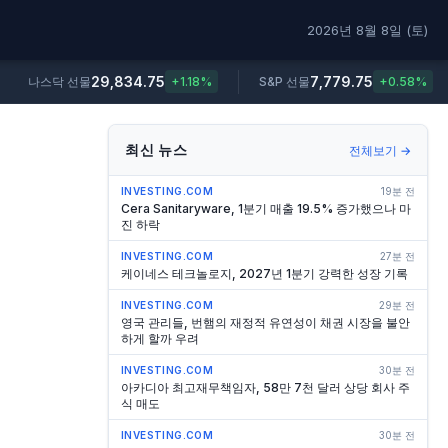
2026년 8월 8일 (토)
29,834.75
7,779.75
나스닥 선물
+1.18%
S&P 선물
+0.58%
최신 뉴스
전체보기 →
INVESTING.COM
19분 전
Cera Sanitaryware, 1분기 매출 19.5% 증가했으나 마
진 하락
INVESTING.COM
27분 전
케이네스 테크놀로지, 2027년 1분기 강력한 성장 기록
INVESTING.COM
29분 전
영국 관리들, 번햄의 재정적 유연성이 채권 시장을 불안
하게 할까 우려
INVESTING.COM
30분 전
아카디아 최고재무책임자, 58만 7천 달러 상당 회사 주
식 매도
INVESTING.COM
30분 전