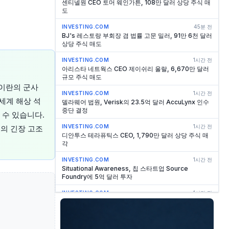
센티넬원 CEO 토머 웨인가튼, 108만 달러 상당 주식 매
도
INVESTING.COM
45분 전
BJ's 레스토랑 부회장 겸 법률 고문 밀러, 91만 6천 달러
상당 주식 매도
INVESTING.COM
1시간 전
아리스타 네트웍스 CEO 제이쉬리 울랄, 6,670만 달러
규모 주식 매도
 이란의 군사
INVESTING.COM
1시간 전
세계 해상 석
델라웨어 법원, Verisk의 23.5억 달러 AccuLynx 인수
중단 결정
 수 있습니다.
INVESTING.COM
1시간 전
의 긴장 고조
디안투스 테라퓨틱스 CEO, 1,790만 달러 상당 주식 매
각
INVESTING.COM
1시간 전
Situational Awareness, 칩 스타트업 Source
Foundry에 5억 달러 투자
INVESTING.COM
1시간 전
태풍 돌핀, 일본 오키나와 강타…중국 항구 폐쇄
INVESTING.COM
2시간 전
테레노, 주당 순이익 예상치 상회했으나 매출은 추정치