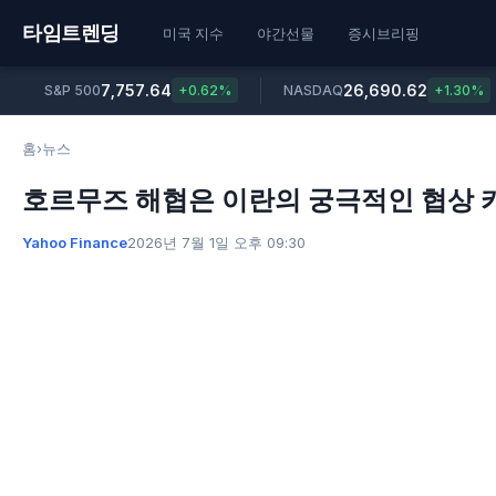
타임트렌딩
미국 지수
야간선물
증시브리핑
7,757.64
26,690.62
S&P 500
+0.62%
NASDAQ
+1.30%
홈
›
뉴스
호르무즈 해협은 이란의 궁극적인 협상 
Yahoo Finance
2026년 7월 1일 오후 09:30