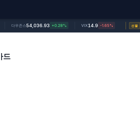
54,036.93
14.9
다우존스
+0.28%
VIX
-1.65%
선물
카드