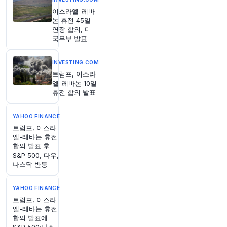
이스라엘-레바
55분 전
Bloomberg
논 휴전 45일
@business
연장 합의, 미
국무부 발표
UAE 최대 석유 생산 기업, 탱커 함대 확장에 13억
달러 투입
https://t.co/C8YXr7It5E
원문 보기
INVESTING.COM
트럼프, 이스라
엘-레바논 10일
1시간 전
Bloomberg
휴전 합의 발표
@business
"인도 외환보유액, 몇 주 안에 사상 최고치에 근접
YAHOO FINANCE
할 것으로 예상: 애널리스트들
https://t.co/Ggck8
트럼프, 이스라
5zsYi"
엘-레바논 휴전
원문 보기
합의 발표 후
S&P 500, 다우,
1시간 전
나스닥 반등
Axios
@axios
트럼프, GOP를 구하기 위해 전쟁, 관세, 기념물을
YAHOO FINANCE
포기하지 않을 것
https://t.co/lVW25SdjuH
트럼프, 이스라
원문 보기
엘-레바논 휴전
합의 발표에