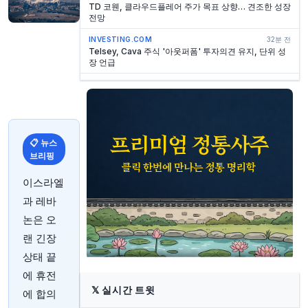
TD 코웬, 클라우드플레어 주가 목표 상향… 견조한 성장
전망
INVESTING.COM
32분 전
Telsey, Cava 주식 '아웃퍼폼' 투자의견 유지, 단위 성
장 언급
INVESTING.COM
32분 전
BMO, 전략적 행보에 Vital Farms 주가 목표치 상향 조
정
INVESTING.COM
32분 전
오펜하이머, 어닝 서프라이즈 이후 허츠 주식
📋 뉴스
'Perform' 등급 유지
브리핑
INVESTING.COM
32분 전
이스라엘
에버코어 ISI, 텍사스 로드하우스 주식 투자의견 '인라
인' 유지
과 레바
논은 오
INVESTING.COM
32분 전
텔시, 바이탈 팜스 주식 '시장 수행' 투자의견 유지 및 목
랜 긴장
표가 11달러 제시
상태 끝
INVESTING.COM
32분 전
에 휴전
TD 코웬, 정제 부문 전망에 엑손모빌 주가 목표 상향 조
정
𝕏
실시간 트윗
에 합의
INVESTING.COM
32분 전