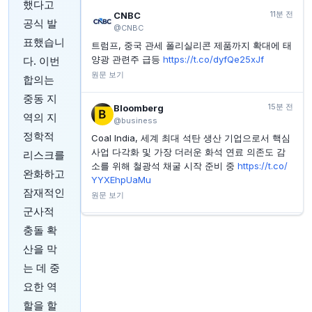
했다고
제넬에너지, DNO의 주당 69펜스 인수 제안 거절
11분 전
CNBC
공식 발
@CNBC
INVESTING.COM
32분 전
표했습니
트럼프, 중국 관세 폴리실리콘 제품까지 확대에 태
美 고용 데이터 발표 앞두고 S&P 500, 다우 선물 혼조
세…반도체·소프트웨어 주가 상승
양광 관련주 급등
https://t.co/dyfQe25xJf
다. 이번
원문 보기
합의는
INVESTING.COM
32분 전
퍼솔, 1분기 영업이익 23% 증가 보고
중동 지
15분 전
Bloomberg
MARKETWATCH
38분 전
역의 지
@business
높은 채권 수익률이 지속될 좋은 이유가 있다고 전략가
정학적
가 말합니다
Coal India, 세계 최대 석탄 생산 기업으로서 핵심
사업 다각화 및 가장 더러운 화석 연료 의존도 감
리스크를
소를 위해 철광석 채굴 시작 준비 중
https://t.co/
완화하고
YYXEhpUaMu
잠재적인
원문 보기
군사적
20분 전
Bloomberg
충돌 확
@business
산을 막
96억 달러 규모 라자드 펀드 매니저, 1년여 만에
는 데 중
처음으로 삼성전자 주식을 포트폴리오에 추가했습
요한 역
니다. #삼성전자
https://t.co/xCvKPq9UHw
원문 보기
할을 할