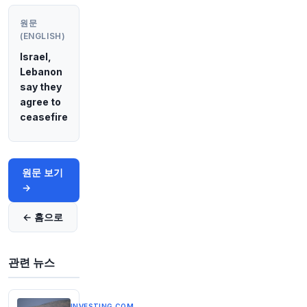
원문 보기
원문
(ENGLISH)
40분 전
Bloomberg
Israel,
@business
Lebanon
폭스바겐 대주주, 유럽 최대 자동차 제조업체에 비
say they
용 절감 신속 추진 촉구
https://t.co/CovtoD32iF
agree to
원문 보기
ceasefire
45분 전
Bloomberg
@business
한국 Nextrade, 최근 SK하이닉스 주가 급락 후 일
원문 보기
일 가격 제한 주문 일시 금지
https://t.co/dntokdL
→
8zz
원문 보기
← 홈으로
50분 전
Bloomberg
@business
관련 뉴스
일본 최대 보험사들, 채권 손실 960억 달러 기록
h
ttps://t.co/en4GO4daMT
원문 보기
INVESTING.COM