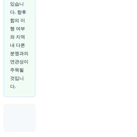
있습니
권 투자자들이 대비하고 있습니다.
https://t.co/8N
LqrS2D7d
다. 향후
원문 보기
합의 이
행 여부
37분 전
Bloomberg
와 지역
@business
내 다른
카메룬 대통령 폴 비야, 세계 최고령 통치자가 두
달간 공개 석상에 모습을 드러내지 않자 투자자들
분쟁과의
이 불안해하고 있습니다.
https://t.co/QTEwOIZN
연관성이
66
📷: Alberto Pizzoli/AFP/ Getty Images
http
주목될
s://t.co/xEE1Xs7zOX
원문 보기
것입니
다.
39분 전
investingLive
@investingLive_
미국 고용 보고서에 모든 시선이 쏠리고 있습니다.
https://t.co/sosMrTiiu8