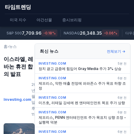
타임트렌딩
미국 지수
야간선물
증시브리핑
7,709.96
26,348.35
S&P 500
-0.18%
NASDAQ
-0.06%
다우
홈
›
뉴스
최신 뉴스
전체보기 →
이스라엘, 레
INVESTING.COM
5분 전
바논 휴전 합
정치 광고 급증에 힘입어 Gray Media 주가 3% 상승
의 발표
INVESTING.COM
6분 전
제프리스, 약한 매출 전망에 파파존스 주가 목표 하향 조
2026
정
년 6
월 3
INVESTING.COM
6분 전
Investing.com
일 오
미즈호, 리테일 강세에 펜 엔터테인먼트 목표 주가 상향
후
INVESTING.COM
6분 전
11:12
제프리스, PENN 엔터테인먼트 주가 목표치 상향 조정 -
실행력 덕분
INVESTING.COM
6분 전