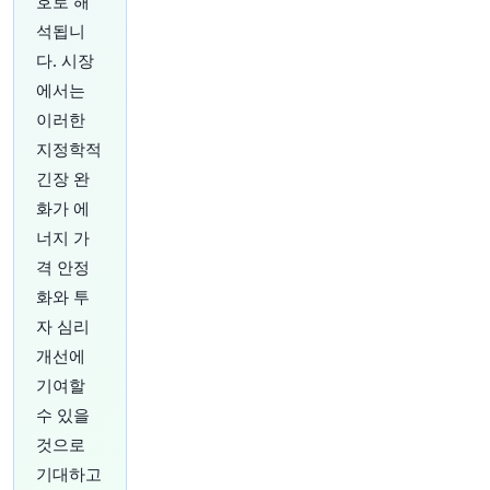
호로 해
tps://t.co/ZDtcRD3OLb
📷: Michael Vince
석됩니
Kim/Bloomberg
https://t.co/SuTPOhCKIn
다. 시장
원문 보기
에서는
이러한
지정학적
긴장 완
30분 전
Bloomberg
화가 에
@business
너지 가
인도의 신규 항공사인 Akasa Air의 최고 경영진은
격 안정
공항 운영사가 항공사를 운영하도록 허용하는 정
화와 투
책 변경 제안을 지지한다고 밝혔습니다. 이는 시장
선두 주자인 IndiGo의 입장과 대조되는 행보입니
자 심리
다.
https://t.co/WurKgFBhvA
개선에
원문 보기
기여할
수 있을
35분 전
Bloomberg
@business
것으로
연준이 다음 회의에서 금리를 인상할 것이라는 기
기대하고
대를 꺾을 수 있는 노동 시장 데이터를 앞두고 채