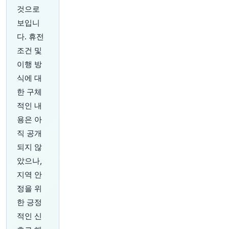
것으로
22분 전
investingLive
보입니
@investingLive_
다. 휴전
EUR/USD, 미국 NFP 및 CPI 보고서 발표를 앞두고
주요 추세선에서 주춤하고 있습니다. 다음은 무엇
조건 및
일까요?
https://t.co/8MOoPMIj6F
이행 방
원문 보기
식에 대
한 구체
25분 전
Bloomberg
@business
적인 내
IPO 침체로 사모펀드 타격, JD Sports 신임 회장
용은 아
선임, 웨스트햄 인수전 -- 모닝콜 전 The London
직 공개
Rush로 간략하게 알아보세요
https://t.co/VJkVZl
되지 않
ljtq
원문 보기
았으나,
지역 안
28분 전
Bloomberg
정을 위
@business
한 긍정
스코틀랜드에서 골프 치는 것을 좋아하는 부유한
적인 신
미국인 골퍼들이 있습니다. 자연 애호가 단체가 그
들의 새로운 코스 건설을 막기 위해 나섰습니다.
ht