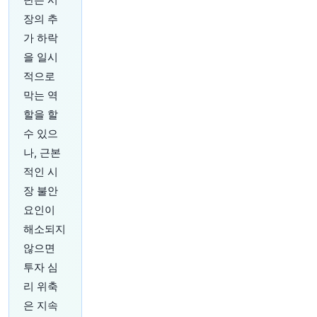
위해 사모 신용 대출을 점점 더 포기하고 있습니
장의 추
다. 이는 높은 금리가 더 오래 지속될 것이라는 냉
혹한 현실을 보여줍니다.
https://t.co/Omt3yo9NJ
가 하락
3
을 일시
원문 보기
적으로
막는 역
30분 전
Bloomberg
@business
할을 할
만약 아무것도 하지 않는 것이 전체 아이디어라면,
수 있으
대체 왜 이런 허술한 회계 방식을 사용하는 것일까
나, 근본
요? 저는 세 가지 주요 이유를 관찰했습니다.
http
s://t.co/X0Ju8A8UCr
적인 시
원문 보기
장 불안
요인이
35분 전
Bloomberg
해소되지
@business
않으면
도널드 트럼프 대통령의 외교 정책팀 핵심 인사들
인 스티브 위트코프 특별대사 와 사위 재러드 쿠슈
투자 심
너가 향후 7~10일 내 키이우와 모스크바를 방문할
리 위축
수 있습니다.
https://t.co/7xyqNu42MD
은 지속
원문 보기