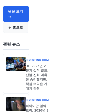
D
원문 보기
원문 보기
→
2시간 전
Bloomberg
@business
← 홈으로
토요일 이른 시간에 신원 미상의 드론이 루마니아
에서 불가리아 영공으로 진입했으며, 불가리아 북
동쪽 국경에서 약 100미터 상공에 추락했습니다.
h
관련 뉴스
ttps://t.co/r8D8sFyf3g
원문 보기
INVESTING.COM
2시간 전
CNBC
HEI 2026년 2
@CNBC
분기 실적 발표:
산불 진화 계획
버크셔 해서웨이 지난 분기 실적 상승, 그렉 에이
은 승리했지만,
블 CEO가 워렌 버핏의 막대한 현금 더미 투입 시
핵심 수익은 기
작
https://t.co/H4xPa2HFfj
대치 하회
원문 보기
INVESTING.COM
하와이안 일렉
트릭, 2026년 2