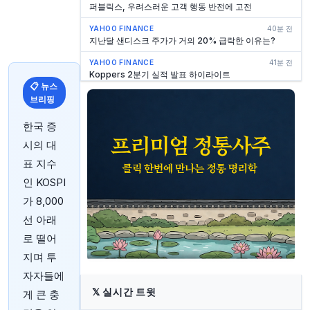
퍼블릭스, 우려스러운 고객 행동 반전에 고전
YAHOO FINANCE
40분 전
지난달 샌디스크 주가가 거의 20% 급락한 이유는?
YAHOO FINANCE
41분 전
Koppers 2분기 실적 발표 하이라이트
📋 뉴스
YAHOO FINANCE
41분 전
브리핑
킴벨 로열티 2분기 실적 발표 요약
한국 증
YAHOO FINANCE
45분 전
구글 AI, 밈(meme)에 속아 Flock 카메라가 금 650달
시의 대
러와 구리 23파운드를 보유하고 있다고 주장
표 지수
YAHOO FINANCE
48분 전
인 KOSPI
어드밴스 오토 파츠 vs. 포드 모터: 2026년에 더 나은
매수는 어느 자동차 주식인가?
가 8,000
선 아래
YAHOO FINANCE
55분 전
AI 매출 급증 속 AMD 주가 하락 시 매수 기회인가?
로 떨어
MARKETWATCH
57분 전
지며 투
은퇴 부부, 2.9% 이자율의 30만 달러 주택담보대출 상
자자들에
환을 위해 230만 달러 투자금 인출 여부 고민
𝕏
실시간 트윗
게 큰 충
YAHOO FINANCE
1시간 전