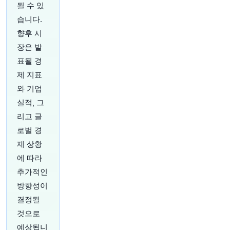
될 수 있
40분 전
CNBC
습니다.
@CNBC
향후 시
ETF 산업의 다음 큰 도약은? 금리 불확실성이 지
장은 발
속되는 가운데 왜 이러한 위험 자산이 주목받고 있
을까
https://t.co/ZckZI3e7vS
표될 경
원문 보기
제 지표
와 기업
40분 전
Bloomberg
실적, 그
@business
리고 글
Strategic Value Partners가 독일 제조업체 두 곳
에 과감한 베팅을 했지만, 높은 에너지 비용과 금
로벌 경
리가 결국 계획을 뒤엎었습니다. Brink에서 더 자
제 상황
세히 읽어보세요.
https://t.co/7oc1lawcn6
에 따라
원문 보기
추가적인
45분 전
Bloomberg
방향성이
@business
결정될
블룸버그 Big Take 팟캐스트와
@iHeartRadio
의
것으로
"Our Town"은 급진적인 사회 실험 계획을 가지고
예상됩니
이주해 온 극우 기독교인 그룹 이후 테네시주 게인