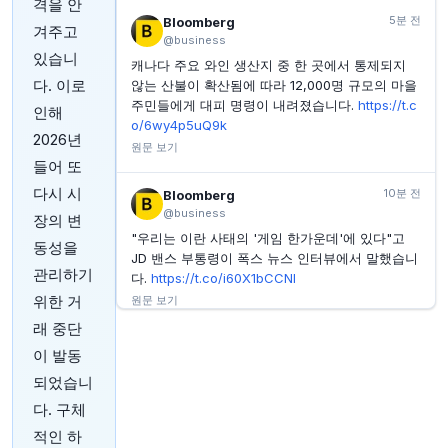
제프 베이조스의 아마존, 2026년까지 AI 투자 2,200억
격을 안
달러로 증액. 이러한 설비투자 증가는 투자자에게 무엇
5분 전
Bloomberg
겨주고
을 의미하는가.
@business
INVESTING.COM
1시간 전
있습니
캐나다 주요 와인 생산지 중 한 곳에서 통제되지
델리버리 1분기(FY27) 실적: 물량 55% 급증, 마진 압박
다. 이로
않는 산불이 확산됨에 따라 12,000명 규모의 마을
YAHOO FINANCE
1시간 전
주민들에게 대피 명령이 내려졌습니다.
https://t.c
인해
eBay, 지난달 주가 하락에도 불구하고 선도적인 분석가
o/6wy4p5uQ9k
는 32% 성장 전망
2026년
원문 보기
들어 또
다시 시
10분 전
Bloomberg
@business
장의 변
"우리는 이란 사태의 '게임 한가운데'에 있다"고
동성을
JD 밴스 부통령이 폭스 뉴스 인터뷰에서 말했습니
관리하기
다.
https://t.co/i60X1bCCNI
위한 거
원문 보기
래 중단
15분 전
Bloomberg
이 발동
@business
되었습니
2002년 스파이더맨 이후, 10대 거미줄 영웅은 11
다. 구체
편의 영화를 통해 전 세계 흥행 수익 100억 달러를
벌어들였습니다. 이는 스타워즈 프랜차이즈와 거
적인 하