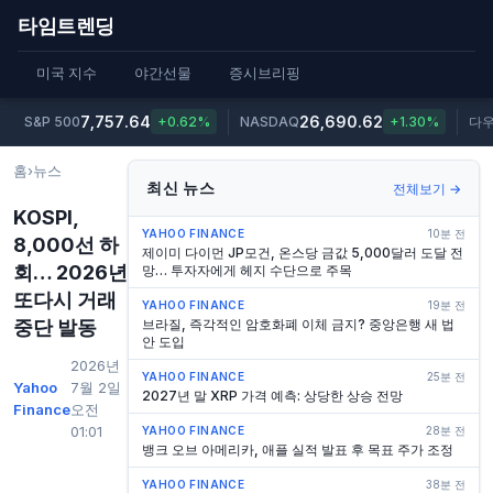
타임트렌딩
미국 지수
야간선물
증시브리핑
7,757.64
26,690.62
S&P 500
+0.62%
NASDAQ
+1.30%
다
홈
›
뉴스
최신 뉴스
전체보기 →
KOSPI,
YAHOO FINANCE
10분 전
8,000선 하
제이미 다이먼 JP모건, 온스당 금값 5,000달러 도달 전
회… 2026년
망… 투자자에게 헤지 수단으로 주목
또다시 거래
YAHOO FINANCE
19분 전
중단 발동
브라질, 즉각적인 암호화폐 이체 금지? 중앙은행 새 법
안 도입
2026년
YAHOO FINANCE
25분 전
Yahoo
7월 2일
2027년 말 XRP 가격 예측: 상당한 상승 전망
Finance
오전
01:01
YAHOO FINANCE
28분 전
뱅크 오브 아메리카, 애플 실적 발표 후 목표 주가 조정
YAHOO FINANCE
38분 전