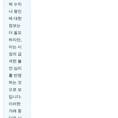
의 같은 수준이며, 제임스 본드, 해리포터, 분노의
락 수치
질주를 훨씬 앞섭니다. 다른 영화 캐릭터들은 비교
나 원인
조차 되지 않습니다. Pursuits Weekly 뉴스레터를
여기서 읽어보세요:
https://t.co/9YCfYwVHL3
에 대한
📷️: Jay Maidment via Sony Pictures
정보는
원문 보기
더 필요
하지만,
이는 시
장의 급
격한 불
20분 전
Bloomberg
@business
안 심리
뉴욕에서 새롭게 복원된 3개의 아르데코 해변 파
를 반영
빌리온은 공공 해변 투자에 대한 지속적인 힘을 보
하는 것
여줍니다.
https://t.co/p4bY5hykiU
으로 보
원문 보기
입니다.
25분 전
Bloomberg
이러한
@business
거래 중
고부채 기업들이 은행 대출 시장의 저렴한 자본을
단은 시