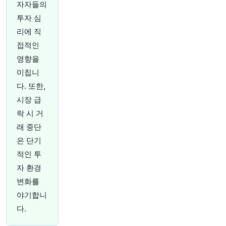
1시간 전
Bloomberg
자자들의
@business
투자 심
목요일 늦은 시각, 독일 서부의 주요 군사 기지 상
리에 직
공에서 두 대의 드론이 목격되었습니다. 이는 며칠
전 독일 동부의 주요 화물 허브에서 무장 무인 항
접적인
공기가 발견된 직후의 일입니다.
https://t.co/Ma1
영향을
bkA6cQr
미칩니
원문 보기
다. 또한,
2시간 전
Bloomberg
시장 급
@business
락 시 거
이란, 오만과 호르무즈 해협 신규 해상 운송로 합
래 중단
의 '매우 근접' - 이번 주 발표 기대감 고조
https://
은 단기
t.co/tgITJvSjzV
원문 보기
적인 투
자 환경
2시간 전
CNBC
변화를
@CNBC
야기합니
'머니맥싱'은 트렌드가 아닌 '문화적 변화'라고 금
융 자문가가 말합니다. 시작하는 방법은 다음과 같
다.
습니다.
https://t.co/18PPrSqiPK