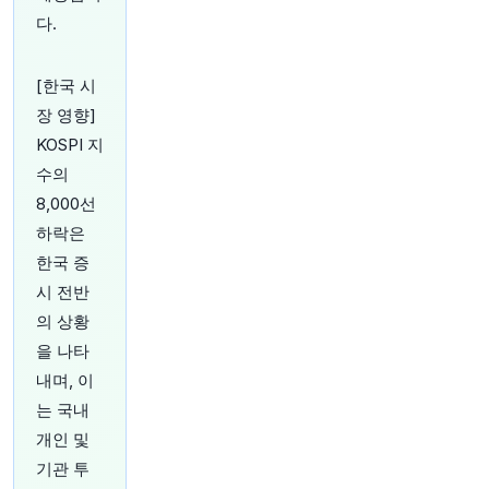
즈보로 주민들을 따라갑니다.
https://t.co/nhI9RG
다.
RXQY
https://t.co/LR2IAeIZAj
원문 보기
[한국 시
1시간 전
장 영향]
Bloomberg
@business
KOSPI 지
대학들은 기술을 배우고 싶어하는 근로자들에게
수의
AI 단기 과정을 판매하고 있습니다. 하지만 결국 고
8,000선
용주들이 어떤 새로운 기술을 중요하게 평가할지
는 아직 불분명합니다
https://t.co/oHUed9Jjvg
하락은
원문 보기
한국 증
시 전반
1시간 전
Bloomberg
의 상황
@business
을 나타
마카우바 열매(야자나무에서 자람)가 항공 여행을
더 친환경적으로 만드는 해결책이 될 수 있을까?
내며, 이
한 국부 펀드가 30억 달러를 투자했다.
https://t.c
는 국내
o/UiRVZW8mOK
개인 및
원문 보기
기관 투