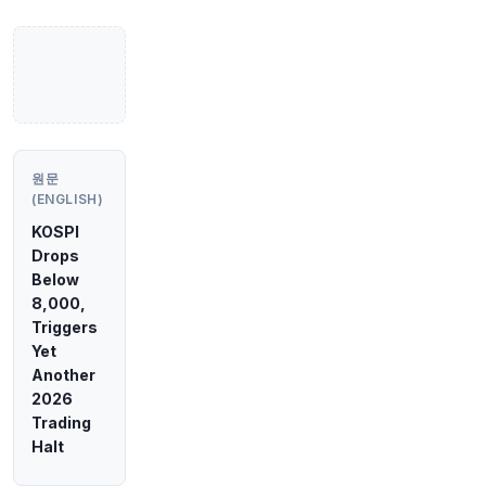
원문 보기
2시간 전
CNBC
@CNBC
민주당, 하원 장악 시 트럼프 탄핵 조사 계획 - 소
식통
원문 보기
원문
(ENGLISH)
2시간 전
Bloomberg
@business
KOSPI
NFL과 같은 미국 스포츠 리그가 방송에서 스트리
Drops
밍으로 전환하면서 팬들은 좋아하는 팀을 따라가
Below
는 것이 더 어려워지고 비싸졌다고 분노하고 있습
8,000,
니다.
https://t.co/glD7nh1Z8T
Triggers
원문 보기
Yet
Another
2시간 전
Bloomberg
2026
@business
Trading
페테르 마자르 헝가리 총리 정당, 타마스 술요크의
Halt
지난달 축출 이후 대통령직 승계할 새 후보로 안드
라스 바카 전 대법관 지명
https://t.co/Dm8i7cvjr