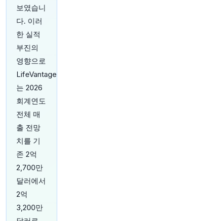
보였습니
다. 이러
19분 전
Bloomberg
@business
한 실적
연준이 다음 회의에서 금리를 인상할 것이라는 기
부진의
대를 꺾을 수 있는 노동 시장 데이터를 앞두고 채
영향으로
권 투자자들이 대비하고 있습니다.
https://t.co/8N
LqrS2D7d
LifeVantage
원문 보기
는 2026
회계연도
21분 전
Bloomberg
전체 매
@business
출 전망
카메룬 대통령 폴 비야, 세계 최고령 통치자가 두
달간 공개 석상에 모습을 드러내지 않자 투자자들
치를 기
이 불안해하고 있습니다.
https://t.co/QTEwOIZN
존 2억
66
📷: Alberto Pizzoli/AFP/ Getty Images
http
2,700만
s://t.co/xEE1Xs7zOX
원문 보기
달러에서
2억
3,200만
달러로