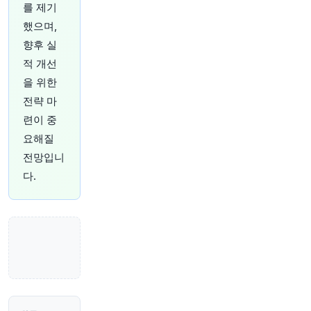
를 제기
34분 전
Bloomberg
했으며,
@business
일본 최대 보험사들, 채권 손실 960억 달러 기록
h
향후 실
ttps://t.co/en4GO4daMT
적 개선
원문 보기
을 위한
전략 마
39분 전
Bloomberg
@business
련이 중
UAE 최대 석유 생산 기업, 탱커 함대 확장에 13억
요해질
달러 투입
https://t.co/C8YXr7It5E
전망입니
원문 보기
다.
44분 전
Bloomberg
@business
"인도 외환보유액, 몇 주 안에 사상 최고치에 근접
할 것으로 예상: 애널리스트들
https://t.co/Ggck8
5zsYi"
원문 보기
47분 전
Axios