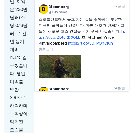
UBS, 2027년 상반기 금값 5,000달러 도달 전망
만, 이익
12분 전
Bloomberg
은 230만
INVESTING.COM
37분 전
@business
에마르 프로퍼티스, 매출 성장에도 불구하고 이익 감소
달러(주
스코틀랜드에서 골프 치는 것을 좋아하는 부유한
보고
당 0.19달
미국인 골퍼들이 있습니다. 자연 애호가 단체가 그
INVESTING.COM
38분 전
들의 새로운 코스 건설을 막기 위해 나섰습니다.
ht
러)로 전
PTC 테라퓨틱스 CEO 클라인, 70만 달러 상당 회사 주
tps://t.co/ZDtcRD3OLb
📷: Michael Vince
식 매도
년 동기
Kim/Bloomberg
https://t.co/SuTPOhCKIn
INVESTING.COM
39분 전
대비
원문 보기
브리지스톤 2분기 조정 영업이익, 예상치 상회
11.4% 감
소했습니
다. 영업
이익률
14분 전
Bloomberg
또한
@business
3.9%로
인도의 신규 항공사인 Akasa Air의 최고 경영진은
하락하며
공항 운영사가 항공사를 운영하도록 허용하는 정
수익성이
책 변경 제안을 지지한다고 밝혔습니다. 이는 시장
선두 주자인 IndiGo의 입장과 대조되는 행보입니
악화된
다.
https://t.co/WurKgFBhvA
모습을
원문 보기