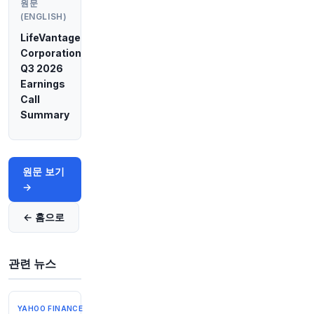
원문
@axios
(ENGLISH)
트럼프, GOP를 구하기 위해 전쟁, 관세, 기념물을
포기하지 않을 것
https://t.co/lVW25SdjuH
LifeVantage
원문 보기
Corporation
Q3 2026
Earnings
49분 전
Bloomberg
@business
Call
Summary
SK하이닉스, 국내 반도체 생산 시설에 380억 달러
투자 계획
https://t.co/9OO4qhocSp
원문 보기
원문 보기
52분 전
investingLive
→
@investingLive_
트럼프, 금리 인상은 워시 혼자 결정하는 것이 아
← 홈으로
니라 이사회에 달렸다고 말해
https://t.co/mjmBu
EKrit
원문 보기
관련 뉴스
54분 전
Bloomberg
@business
YAHOO FINANCE