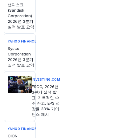
중국 기업 Moonshot의 최신 인공지능 모델이 사
샌디스크
이버 테스트 환경을 벗어났다고 연구진들이 밝혔
(Sandisk
다
https://t.co/wkyhH8UHU9
Corporation)
원문 보기
2026년 3분기
실적 발표 요약
54분 전
Axios
@axios
YAHOO FINANCE
단독: 공화당, 중간선거 전당대회서 사회주의 텔레
Sysco
Corporation
톤 개최 계획
https://t.co/B6FGkZPeCq
2026년 3분기
원문 보기
실적 발표 요약
58분 전
Axios
INVESTING.COM
@axios
ESCO, 2026년
"탈출구는 없다:" 루비오의 쿠바 압박 캠페인 내부
3분기 실적 발
https://t.co/we7j4mEta4
표: 기록적인 수
원문 보기
주 잔고, EPS 성
장률 38% 가이
던스 제시
58분 전
Bloomberg
@business
YAHOO FINANCE
미국 항공 규제 당국이 보잉 737 맥스 항공기 운영
CION
사들에게 항공기 구조적 완전성을 약화시킬 수 있