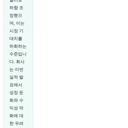
하향 조
22분 전
investingLive
정했으
@investingLive_
며, 이는
미국 고용 보고서에 모든 시선이 쏠리고 있습니다.
시장 기
https://t.co/sosMrTiiu8
원문 보기
대치를
하회하는
24분 전
Bloomberg
수준입니
@business
다. 회사
폭스바겐 대주주, 유럽 최대 자동차 제조업체에 비
는 이번
용 절감 신속 추진 촉구
https://t.co/CovtoD32iF
원문 보기
실적 발
표에서
29분 전
Bloomberg
성장 둔
@business
화와 수
한국 Nextrade, 최근 SK하이닉스 주가 급락 후 일
일 가격 제한 주문 일시 금지
https://t.co/dntokdL
익성 악
8zz
화에 대
원문 보기
한 우려