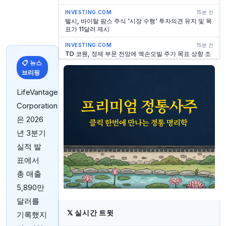
INVESTING.COM
15분 전
텔시, 바이탈 팜스 주식 '시장 수행' 투자의견 유지 및 목
표가 11달러 제시
INVESTING.COM
15분 전
TD 코웬, 정제 부문 전망에 엑손모빌 주가 목표 상향 조
정
📋 뉴스
브리핑
INVESTING.COM
16분 전
제넬에너지, DNO의 주당 69펜스 인수 제안 거절
LifeVantage
INVESTING.COM
16분 전
Corporation
美 고용 데이터 발표 앞두고 S&P 500, 다우 선물 혼조
은 2026
세…반도체·소프트웨어 주가 상승
년 3분기
INVESTING.COM
16분 전
퍼솔, 1분기 영업이익 23% 증가 보고
실적 발
표에서
MARKETWATCH
22분 전
높은 채권 수익률이 지속될 좋은 이유가 있다고 전략가
총 매출
가 말합니다
5,890만
INVESTING.COM
35분 전
달러를
오늘 젠슨 주가가 급락하는 이유는?
𝕏
실시간 트윗
기록했지
INVESTING.COM
35분 전