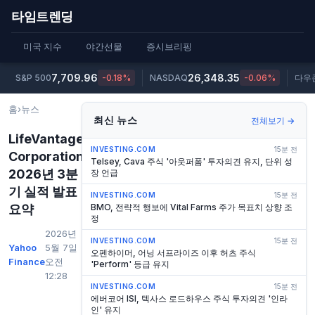
타임트렌딩
미국 지수
야간선물
증시브리핑
7,709.96
26,348.35
S&P 500
-0.18%
NASDAQ
-0.06%
다우
홈
›
뉴스
최신 뉴스
전체보기 →
LifeVantage
INVESTING.COM
15분 전
Corporation
Telsey, Cava 주식 '아웃퍼폼' 투자의견 유지, 단위 성
2026년 3분
장 언급
기 실적 발표
INVESTING.COM
15분 전
요약
BMO, 전략적 행보에 Vital Farms 주가 목표치 상향 조
정
2026년
INVESTING.COM
15분 전
Yahoo
5월 7일
오펜하이머, 어닝 서프라이즈 이후 허츠 주식
Finance
오전
'Perform' 등급 유지
12:28
INVESTING.COM
15분 전
에버코어 ISI, 텍사스 로드하우스 주식 투자의견 '인라
인' 유지