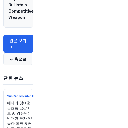
Bill Into a
원문 보기
Competitive
Weapon
59분 전
Bloomberg
@business
Gainwell Technologies가 2026년 미국 소프트
웨어 부문 최대 규모인 58억 달러 규모의 부채 재
원문 보기
조정 작업을 시작했습니다. 이는 해당 부문이 수년
→
간 레버리지 대출 시장보다 부진한 실적을 보인 가
운데 이루어진 것입니다.
https://t.co/WJEMQVyQ
← 홈으로
RW
원문 보기
관련 뉴스
1시간 전
Bloomberg
@business
미국 연방대법원 대법관 새뮤얼 앨리토는 월스트
YAHOO FINANCE
리트저널과의 인터뷰에서 "다음 임기까지 여기 있
메타의 잉여현
을 것"이라고 말하며, 올해 말 도널드 트럼프 대통
금흐름 급감에
령이 후임자를 임명할 수 있도록 하기 위해 은퇴할
도 AI 컴퓨팅에
것이라는 추측에 의문을 제기했습니다.
https://t.c
막대한 투자 약
o/X3IAhyDRcK
속한 마크 저커
원문 보기