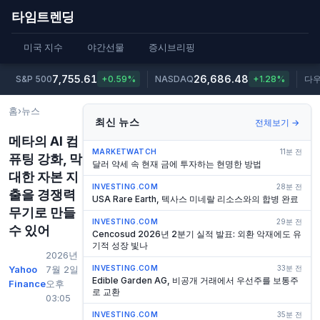
타임트렌딩
미국 지수
야간선물
증시브리핑
7,755.61
26,686.48
S&P 500
+0.59%
NASDAQ
+1.28%
다
홈
›
뉴스
최신 뉴스
전체보기 →
메타의 AI 컴
MARKETWATCH
11분 전
퓨팅 강화, 막
달러 약세 속 현재 금에 투자하는 현명한 방법
대한 자본 지
INVESTING.COM
28분 전
출을 경쟁력
USA Rare Earth, 텍사스 미네랄 리소스와의 합병 완료
무기로 만들
INVESTING.COM
29분 전
수 있어
Cencosud 2026년 2분기 실적 발표: 외환 악재에도 유
기적 성장 빛나
2026년
Yahoo
7월 2일
INVESTING.COM
33분 전
Edible Garden AG, 비공개 거래에서 우선주를 보통주
Finance
오후
로 교환
03:05
INVESTING.COM
35분 전