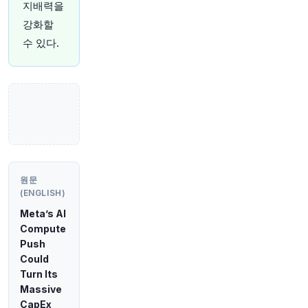
니다.
https://t.co/0ZLoNz82L7
지배력을
원문 보기
강화할
수 있다.
44분 전
Bloomberg
@business
투자자들은 AI 테마의 대안을 찾고 있지만, 산업
생태계 곳곳에서 AI가 점점 더 많이 나타나고 있습
니다.
https://t.co/JRl50ogqRc
원문 보기
49분 전
Bloomberg
@business
원문
하이퍼스케일러 부채 조달 비용이 상승하고 있습
(ENGLISH)
니다.
https://t.co/mpC3tlTPvv
Meta’s AI
원문 보기
Compute
Push
54분 전
Bloomberg
Could
@business
Turn Its
북유럽 비즈니스 및 금융을 형성하는 요인에 대한
Massive
날카로운 분석과 새로운 관점.
https://t.co/fr2GZr
CapEx
6jOE