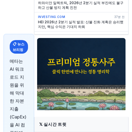
하와이안 일렉트릭, 2026년 2분기 실적 부진에도 불구
하고 산불 방지 계획 진전
INVESTING.COM
37분 전
HEI 2026년 2분기 실적 발표: 산불 진화 계획은 승리했
지만, 핵심 수익은 기대치 하회
INVESTING.COM
37분 전
처칠 캐피탈 코퍼레이션 XIII, 나스닥서 4억 1,400만 달
📋 뉴스
러 규모 IPO 완료
브리핑
INVESTING.COM
37분 전
Clear Secure CEO 캐린 사이드먼 베커, 8월 5일
메타는
1,980만 달러 상당 주식 매도
AI 워크
INVESTING.COM
39분 전
로드 지
멕시코 증시, S&P/BMV IPC 0.82% 상승 마감
원을 위
INVESTING.COM
44분 전
해 막대
텔레플렉스, 트루이스트 은행과 2억 5천만 달러 규모 자
사주 조기 매입 발표
한 자본
지출
INVESTING.COM
44분 전
Nth Cycle, SPAC 합병을 위한 서류 제출
(CapEx)
INVESTING.COM
45분 전
𝕏
실시간 트윗
을 AI 컴
비트코인, 위험자산 랠리 및 연준 금리 인상 베팅 완화에