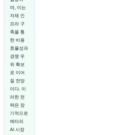
며, 이는
34분 전
Bloomberg
자체 인
@business
프라 구
도널드 트럼프 대통령과 케빈 워시 연방준비제도
축을 통
의장은 경제에 대해 자주 대화한다고 케빈 하셋 국
가경제위원회 위원장이 밝혔습니다.
https://t.co/t
한 비용
xaLSDjXWp
효율성과
원문 보기
경쟁 우
위 확보
36분 전
Axios
@axios
로 이어
상원 의회의 대탈출 계획 내부
https://t.co/dhJTc
질 전망
4CTsY
이다. 이
원문 보기
러한 전
략은 장
38분 전
Bloomberg
@business
기적으로
BlossomHill Therapeutics 주식이 종양학 전문
메타의
바이오테크 기업의 미국 IPO 공모 증액으로 1억 5
AI 시장
천만 달러를 조달한 후 데뷔 첫날 1.6% 하락했습