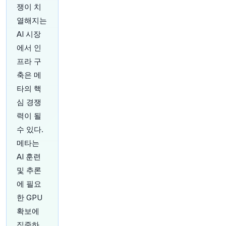
원문 보기
쟁이 치
열해지는
27분 전
Axios
AI 시장
@axios
에서 인
"테스트 완료: 샌드위치에 대한 월스트리트의 식욕
https://t.co/UTzumFm4Ko"
프라 구
원문 보기
축은 메
타의 핵
29분 전
Bloomberg
심 경쟁
@business
력이 될
트럼프, 미디어 및 방송 회사에 대한 행정부의 적
극적인 조치 시기에 FCC의 두 개의 공석 중 하나
수 있다.
를 채우기 위해 한 고문을 FCC 의장으로 지명했습
메타는
니다.
https://t.co/LwGcfL4iSl
AI 훈련
원문 보기
및 추론
33분 전
Axios
에 필요
@axios
한 GPU
고급차 구매자들이 대중적인 브랜드로 눈을 돌리
확보에
고 있습니다
https://t.co/dxblniCWeW
집중하
원문 보기