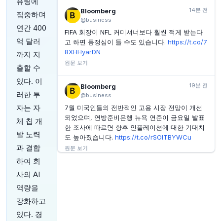
퓨팅에
힘입어 주간 3% 상승 전망
14분 전
Bloomberg
집중하며
INVESTING.COM
47분 전
@business
레이시온, 13억 달러 미사일 방어 계약 수주
연간 400
FIFA 회장이 NFL 커미셔너보다 훨씬 적게 받는다
억 달러
INVESTING.COM
48분 전
고 하면 동정심이 들 수도 있습니다.
https://t.co/7
킹스톤 컴퍼니스, 주주총회서 이사 선임 및 안건 승인
8XHHyarDN
까지 지
원문 보기
INVESTING.COM
49분 전
출할 수
러시아 증시, 하락 마감… MOEX 러시아 지수 0.22%
있다. 이
하락
19분 전
Bloomberg
러한 투
@business
자는 자
7월 미국인들의 전반적인 고용 시장 전망이 개선
되었으며, 연방준비은행 뉴욕 연준이 금요일 발표
체 칩 개
한 조사에 따르면 향후 인플레이션에 대한 기대치
발 노력
도 높아졌습니다.
https://t.co/rSOlTBYWCu
과 결합
원문 보기
하여 회
23분 전
Bloomberg
사의 AI
@business
역량을
튀르키예, 사우디아라비아, 파키스탄이 상호 방어
강화하고
를 위한 3자 협정을 체결했습니다: 저녁 브리핑입
니다
https://t.co/Oqf50lMCL9
있다. 경