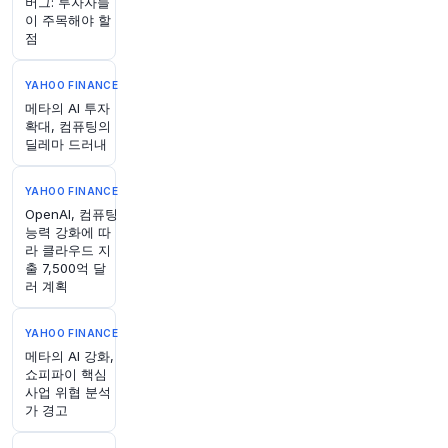
버그: 투자자들
이 주목해야 할
점
1시간 전
Bloomberg
@business
YAHOO FINANCE
이번 주 미국 재무부가 세계 최대 채권 시장에 대
한 수년간의 기정사실에 대한 논쟁을 촉발했습니
메타의 AI 투자
확대, 컴퓨팅의
다: 정부의 국채 경매는 계속해서 커질 수밖에 없
딜레마 드러내
습니다.
https://t.co/THvsbdgLV6
원문 보기
YAHOO FINANCE
OpenAI, 컴퓨팅
1시간 전
CNBC
능력 강화에 따
@CNBC
라 클라우드 지
매물로 나오는 저가 주택이 늘고 있지만, 새로운
출 7,500억 달
연구에 따르면 구매자들이 감당할 수 있다는 의미
러 계획
는 아니라고 합니다. 부동산 기업 Zillow의 보고서
에 따르면, 5월에 스타터 홈 판매량은 작년 동기
YAHOO FINANCE
대비 5.4% 감소했습니다. 이는 매물이 4.5% 더 늘
메타의 AI 강화,
었음에도 불구하고 발생한 수치입니다. 전국적으
쇼피파이 핵심
로 스타터 홈(가장 저렴한 3분의 1의 주택으로 정
사업 위협 분석
의)의 일반적인 가치는 5월에 202,000달러로,
가 경고
2025년 같은 달 대비 2.3% 상승했습니다. 더 보
기:
https://t.co/WDMv2M2qhZ