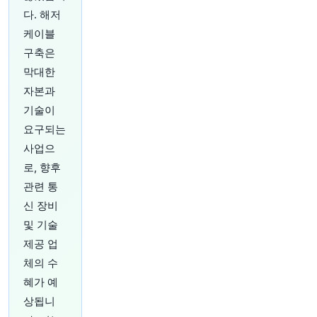
27분 전
investingLive
다. 해저
@investingLive_
케이블
중국 투자자들이 3월 이후 최장 기간인 12억 달러
구축은
를 금 ETF에 쏟아붓고 있습니다.
https://t.co/rhF8
4Aka96
막대한
원문 보기
자본과
기술이
29분 전
Bloomberg
요구되는
@business
또다시 보호무역주의적 충동에 굴복하는 미국, 결
사업으
국 가장 큰 피해를 볼 나라는 중국이 될 것이라고
로, 향후
@davidfickling
이 씁니다 (
@opinion
제공)
http
관련 통
s://t.co/HiOmzxoKEE
신 장비
원문 보기
및 기술
34분 전
Bloomberg
제공 업
@business
체의 수
1995년 상장 이후 콴타스 항공의 국내 항공 여행
혜가 예
독점에 대한 가장 큰 도전이 될 것으로 보이는 가
운데, 세 곳의 신규 항공사가 호주 시장 진출을 모
상됩니
색하고 있습니다.
https://t.co/HTRG4C9PhV