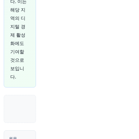
다. 이는
원문 보기
해당 지
역의 디
38분 전
Bloomberg
@business
지털 경
역대 가장 수익성이 높았던 월드컵을 뒤로하고,
제 활성
FIFA는 다음 두 대회에 대한 미국 미디어 권한을
화에도
함께 판매하는 방안을 검토 중입니다. 이는 광고
기여할
수익을 증대시킨 논란의 여지가 있는 수분 보충 시
간(hydration breaks)을 유지하려는 움직임이라
것으로
고 한 관계자가 밝혔습니다.
https://t.co/ZeMIjVH
보입니
CYK
다.
원문 보기
44분 전
Bloomberg
@business
텍사스 로드하우스의 2분기 매출이 계속 성장하
며, 메뉴 가격 인상과 개인 예산 압박에도 불구하
고 소비자들이 스테이크, 립, 버거 소비를 여전히
기꺼이 하고 있음을 보여줍니다.
https://t.co/EQn
vgR0cDU
원문 보기
원문