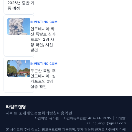
위해 상원의원들이 트럼프 대통령에게 제안한 윤
2026년 중반 가
리 규약안은 대통령의 암호화폐 보유분에 대한 양
동 예정
도소득세 부과를 이연시킬 수 있어 상당한 세금 혜
택을 가져올 수 있습니다.
https://t.co/gsncdJerj
INVESTING.COM
C
인도네시아 화
원문 보기
산 폭발로 싱가
포르인 2명 사
망 확인, 시신
59분 전
Bloomberg
발견
@business
나이키 경영진, 제이미 다이먼에게 리더십 강연 받
아
https://t.co/UxndigMrF7
INVESTING.COM
두콘산 폭발 후
원문 보기
인도네시아, 싱
가포르인 2명
1시간 전
CNBC
실종 확인
@CNBC
이란의 호르무즈 해협 제한 통행 초안 발표 이후
공급 차질 우려로 유가 상승
https://t.co/ebpbskX
타임트렌딩
sss
사이트 소개
개인정보처리방침
이용약관
원문 보기
사업자명: 유아한 | 사업자등록번호: 404-41-00715 | 이메일:
seungjjang0@gmail.com
1시간 전
Bloomberg
본 사이트의 주식 정보는 참고용으로만 제공되며, 투자 판단의 근거로 사용하지 마세