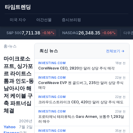
타임트렌딩
미국 지수
야간선물
증시브리핑
7,711.38
26,348.35
S&P 500
-0.16%
NASDAQ
-0.06%
다우
홈
›
뉴스
최신 뉴스
전체보기 →
마이크로소
INVESTING.COM
18분 전
프트, 싱가포
CoreWeave CEO, 2820만 달러 상당 주식 매각
르 라이트스
INVESTING.COM
22분 전
톰과 인도-동
CoreWeave EVP 첸 골드버그, 235만 달러 상당 주식
남아시아 해
매각
저 케이블 구
INVESTING.COM
22분 전
크라우드스트라이크 CEO, 420만 달러 상당 주식 매도
축 파트너십
체결
INVESTING.COM
23분 전
프로타제닉 테라퓨틱스 Garo Armen, 보통주 1,293달
2026년
러 매수
Yahoo
7월 2일
INVESTING.COM
35분 전
Finance
오전