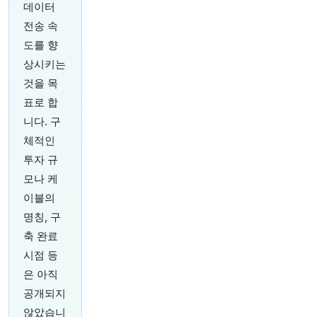
o/xm7MTUeDnn
데이터
원문 보기
전송 속
도를 향
19분 전
Reuters Business
상시키는
@ReutersBiz
것을 목
뉴멕시코주 법원에서 Meta에게 5억 6,700만 달러
를 지불하고 해당 주의 젊은 사용자들을 위한 플랫
표로 합
폼 기능을 변경하도록 명령했습니다. 회사가 아동
니다. 구
정신 건강을 해친 책임이 있다고 판단했기 때문입
니다. 자세한 내용은 여기에서 확인하세요:
http
체적인
s://t.co/ssgHVubuUQ
투자 규
원문 보기
모나 케
이블의
24분 전
Bloomberg
명칭, 구
@business
일본 음료 회사 Kirin이 캐나다 비타민 및 보충제
축 완료
회사인 Jamieson Wellness를 약 20억 캐나다 달
시점 등
러(14억 달러) 규모에 인수합니다.
https://t.co/qh
은 아직
BqtlwTf7
원문 보기
공개되지
않았습니