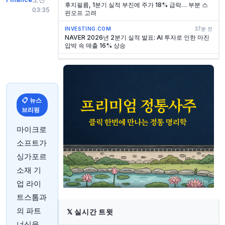
후지필름, 1분기 실적 부진에 주가 18% 급락… 부분 스
03:35
핀오프 고려
INVESTING.COM
37분 전
NAVER 2026년 2분기 실적 발표: AI 투자로 인한 마진
압박 속 매출 16% 상승
INVESTING.COM
37분 전
Paymentus SVP 겸 CFO 칼라, 115만 달러 규모 주식
매도
INVESTING.COM
37분 전
📋 뉴스
Hf Sinclair SVP Dale Kunneman, 75만 달러 상당 주
브리핑
식 매도
INVESTING.COM
37분 전
마이크로
이글 포인트 크레딧 매니지먼트, 아크레스 커머셜 우선
소프트가
주 2,136달러에 매각
싱가포르
INVESTING.COM
44분 전
트럼프, 백신 및 자폐증 연구에 대한 행정명령 고려 중
소재 기
업 라이
INVESTING.COM
48분 전
네이버 2026년 2분기 매출, 예상치 상회에도 주가 하락
트스톰과
INVESTING.COM
51분 전
의 파트
𝕏
실시간 트윗
더 트레이드 데스크 주가, 오늘 왜 급락했나?
너십을