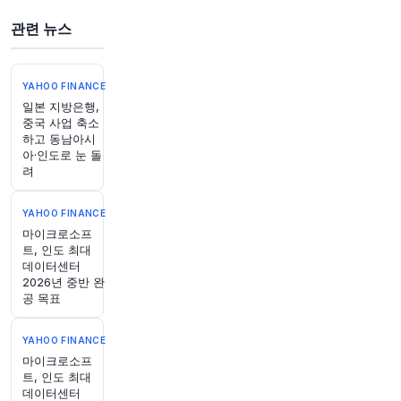
관련 뉴스
49분 전
Bloomberg
@business
YAHOO FINANCE
"사이클로스포라 발병 이후 외식객들이 신선하게
일본 지방은행,
준비된 음식을 덜 먹고 있다는 경고에 따라
중국 사업 축소
Sweetgreen이 연간 전망치를 하향 조정했습니다.
하고 동남아시
https://t.co/lifbGEfkp0"
아·인도로 눈 돌
원문 보기
려
53분 전
investingLive
YAHOO FINANCE
@investingLive_
마이크로소프
인민은행, 오늘 USD/CNY 기준 환율 6.7904로 고
트, 인도 최대
데이터센터
시 (예상치 6.7548 대비)
https://t.co/Eg3QAFoH
2026년 중반 완
06
공 목표
원문 보기
YAHOO FINANCE
54분 전
Bloomberg
마이크로소프
@business
트, 인도 최대
의회에서 역사적인 암호화폐 법안을 통과시키기
데이터센터