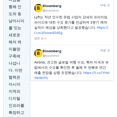
INVESTING.COM
51분 전
14분 전
Bloomberg
통해 인
후지필름 주가, 오늘 왜 폭락했나?
@business
도와 동
Lyft는 작년 인수한 유럽 사업의 강세와 프리미엄
INVESTING.COM
51분 전
남아시아
안테로 미드스트림 이사 클림리, 10만 6,350달러 상당
라이드에 대한 수요 증가를 언급하며 2분기 예약
주식 매도
를 잇는
실적이 예상을 상회했다고 발표했습니다.
https://
t.co/zFoow45AEg
새로운
INVESTING.COM
56분 전
알리바바, 차세대 오픈소스 AI 모델에 대규모 사용자 과
원문 보기
해저 케
금 계획 – 소식통
이블망
19분 전
Bloomberg
구축에
@business
Airbnb, 견고한 글로벌 여행 수요, 특히 미국과 유
나섭니
럽에서의 수요를 확인한 후 올해 두 번째로 연간
다. 이번
매출 전망을 상향 조정했습니다.
https://t.co/YHsI
협력은
1WWrP0
아시아
원문 보기
지역의
19분 전
CNBC
디지털
@CNBC
인프라를
이란 최고 협상가, 호르무즈 해협 통행 거의 마비
확장하고
시키며 트럼프를 '연극 외교'라고 비난
https://t.c