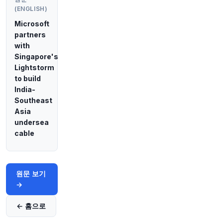
(ENGLISH)
44분 전
CNBC
Microsoft
@CNBC
partners
CNBC 데일리 오픈: 트럼프의 거래가 심각한 어려
with
움에 처한 것으로 보임
https://t.co/NxxCwC0wn
Singapore's
Q
Lightstorm
원문 보기
to build
India-
45분 전
Bloomberg
Southeast
@business
Asia
넷플릭스가 인도의 가장 정치적으로 중요한 챕터
undersea
중 하나를 인도에서의 최대 규모 제작으로 만들고
cable
있습니다. 6부작 'Operation Safed Sagar'는
1999년 파키스탄과의 카길 전쟁에서 인도 공군의
역할을 묘사하며, 이 전쟁은 핵무기 보유국인 두
이웃 나라 간의 관계를 계속해서 형성하고 있습니
원문 보기
다.
https://t.co/7JfaFzuCT4
📷: Netflix Inc
→
원문 보기
← 홈으로