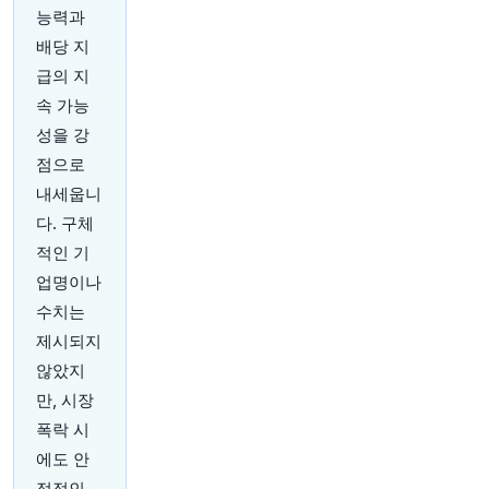
원문 보기
능력과
배당 지
25분 전
Axios
급의 지
@axios
속 가능
"테스트 완료: 샌드위치에 대한 월스트리트의 식욕
https://t.co/UTzumFm4Ko"
성을 강
원문 보기
점으로
내세웁니
27분 전
Bloomberg
다. 구체
@business
트럼프, 미디어 및 방송 회사에 대한 행정부의 적
적인 기
극적인 조치 시기에 FCC의 두 개의 공석 중 하나
업명이나
를 채우기 위해 한 고문을 FCC 의장으로 지명했습
수치는
니다.
https://t.co/LwGcfL4iSl
제시되지
원문 보기
않았지
31분 전
Axios
만, 시장
@axios
폭락 시
고급차 구매자들이 대중적인 브랜드로 눈을 돌리
에도 안
고 있습니다
https://t.co/dxblniCWeW
원문 보기
정적인