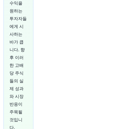
니다.
https://t.co/0ZLoNz82L7
수익을
원문 보기
원하는
투자자들
42분 전
Bloomberg
에게 시
@business
사하는
투자자들은 AI 테마의 대안을 찾고 있지만, 산업
생태계 곳곳에서 AI가 점점 더 많이 나타나고 있습
바가 큽
니다.
https://t.co/JRl50ogqRc
니다. 향
원문 보기
후 이러
한 고배
47분 전
Bloomberg
@business
당 주식
하이퍼스케일러 부채 조달 비용이 상승하고 있습
들의 실
니다.
https://t.co/mpC3tlTPvv
제 성과
원문 보기
와 시장
반응이
52분 전
Bloomberg
@business
주목될
북유럽 비즈니스 및 금융을 형성하는 요인에 대한
것입니
날카로운 분석과 새로운 관점.
https://t.co/fr2GZr
다.
6jOE