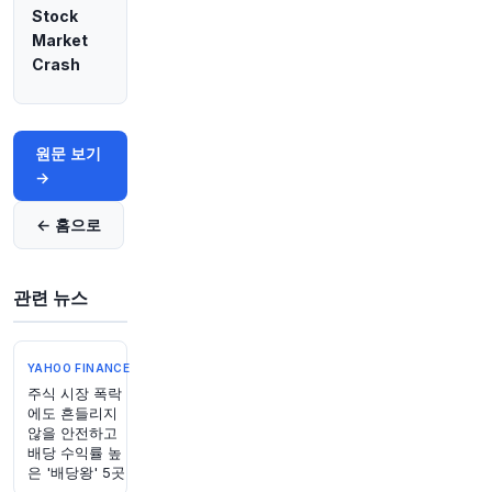
Stock
Market
1시간 전
Bloomberg
Crash
@business
이번 주 미국 재무부가 세계 최대 채권 시장에 대
한 수년간의 기정사실에 대한 논쟁을 촉발했습니
다: 정부의 국채 경매는 계속해서 커질 수밖에 없
원문 보기
습니다.
https://t.co/THvsbdgLV6
→
원문 보기
← 홈으로
1시간 전
CNBC
@CNBC
매물로 나오는 저가 주택이 늘고 있지만, 새로운
관련 뉴스
연구에 따르면 구매자들이 감당할 수 있다는 의미
는 아니라고 합니다. 부동산 기업 Zillow의 보고서
에 따르면, 5월에 스타터 홈 판매량은 작년 동기
YAHOO FINANCE
대비 5.4% 감소했습니다. 이는 매물이 4.5% 더 늘
주식 시장 폭락
었음에도 불구하고 발생한 수치입니다. 전국적으
에도 흔들리지
로 스타터 홈(가장 저렴한 3분의 1의 주택으로 정
않을 안전하고
의)의 일반적인 가치는 5월에 202,000달러로,
배당 수익률 높
2025년 같은 달 대비 2.3% 상승했습니다. 더 보
은 '배당왕' 5곳
기:
https://t.co/WDMv2M2qhZ