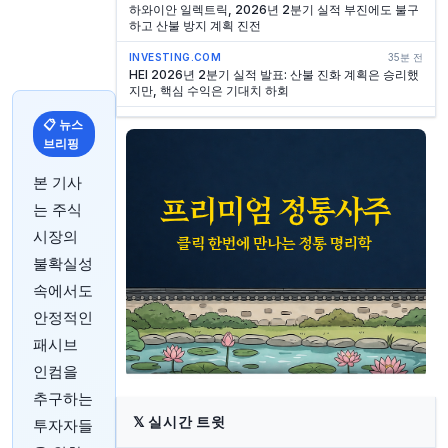
하와이안 일렉트릭, 2026년 2분기 실적 부진에도 불구
하고 산불 방지 계획 진전
INVESTING.COM
35분 전
HEI 2026년 2분기 실적 발표: 산불 진화 계획은 승리했
지만, 핵심 수익은 기대치 하회
INVESTING.COM
35분 전
📋 뉴스
처칠 캐피탈 코퍼레이션 XIII, 나스닥서 4억 1,400만 달
브리핑
러 규모 IPO 완료
본 기사
INVESTING.COM
35분 전
Clear Secure CEO 캐린 사이드먼 베커, 8월 5일
는 주식
1,980만 달러 상당 주식 매도
시장의
INVESTING.COM
37분 전
불확실성
멕시코 증시, S&P/BMV IPC 0.82% 상승 마감
속에서도
INVESTING.COM
42분 전
안정적인
텔레플렉스, 트루이스트 은행과 2억 5천만 달러 규모 자
사주 조기 매입 발표
패시브
INVESTING.COM
42분 전
인컴을
Nth Cycle, SPAC 합병을 위한 서류 제출
추구하는
INVESTING.COM
43분 전
𝕏
실시간 트윗
투자자들
비트코인, 위험자산 랠리 및 연준 금리 인상 베팅 완화에