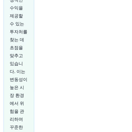
수익을
32분 전
Bloomberg
제공할
@business
수 있는
도널드 트럼프 대통령과 케빈 워시 연방준비제도
투자처를
의장은 경제에 대해 자주 대화한다고 케빈 하셋 국
가경제위원회 위원장이 밝혔습니다.
https://t.co/t
찾는 데
xaLSDjXWp
초점을
원문 보기
맞추고
있습니
34분 전
Axios
@axios
다. 이는
상원 의회의 대탈출 계획 내부
https://t.co/dhJTc
변동성이
4CTsY
높은 시
원문 보기
장 환경
에서 위
37분 전
Bloomberg
@business
험을 관
BlossomHill Therapeutics 주식이 종양학 전문
리하며
바이오테크 기업의 미국 IPO 공모 증액으로 1억 5
꾸준한
천만 달러를 조달한 후 데뷔 첫날 1.6% 하락했습