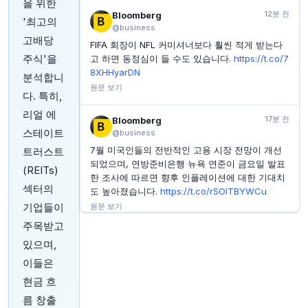
힘입어 주간 3% 상승 전망
을 위한
12분 전
Bloomberg
'최고의
INVESTING.COM
45분 전
@business
레이시온, 13억 달러 미사일 방어 계약 수주
고배당
FIFA 회장이 NFL 커미셔너보다 훨씬 적게 받는다
INVESTING.COM
46분 전
주식'을
고 하면 동정심이 들 수도 있습니다.
https://t.co/7
킹스톤 컴퍼니스, 주주총회서 이사 선임 및 안건 승인
8XHHyarDN
분석합니
원문 보기
INVESTING.COM
47분 전
다. 특히,
러시아 증시, 하락 마감… MOEX 러시아 지수 0.22%
하락
리얼 에
17분 전
Bloomberg
스테이트
@business
7월 미국인들의 전반적인 고용 시장 전망이 개선
트러스트
되었으며, 연방준비은행 뉴욕 연준이 금요일 발표
(REITs)
한 조사에 따르면 향후 인플레이션에 대한 기대치
섹터의
도 높아졌습니다.
https://t.co/rSOlTBYWCu
기업들이
원문 보기
주목받고
22분 전
Bloomberg
있으며,
@business
이들은
튀르키예, 사우디아라비아, 파키스탄이 상호 방어
현금 흐
를 위한 3자 협정을 체결했습니다: 저녁 브리핑입
니다
https://t.co/Oqf50lMCL9
름 창출