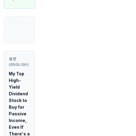
원문 보기
57분 전
Bloomberg
@business
Gainwell Technologies가 2026년 미국 소프트
웨어 부문 최대 규모인 58억 달러 규모의 부채 재
조정 작업을 시작했습니다. 이는 해당 부문이 수년
간 레버리지 대출 시장보다 부진한 실적을 보인 가
운데 이루어진 것입니다.
https://t.co/WJEMQVyQ
원문
RW
(ENGLISH)
원문 보기
My Top
High-
1시간 전
Bloomberg
Yield
@business
Dividend
미국 연방대법원 대법관 새뮤얼 앨리토는 월스트
Stock to
리트저널과의 인터뷰에서 "다음 임기까지 여기 있
Buy for
을 것"이라고 말하며, 올해 말 도널드 트럼프 대통
Passive
령이 후임자를 임명할 수 있도록 하기 위해 은퇴할
Income,
것이라는 추측에 의문을 제기했습니다.
https://t.c
Even If
o/X3IAhyDRcK
There's a
원문 보기