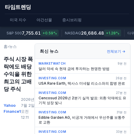
타임트렌딩
미국 지수
야간선물
증시브리핑
7,755.61
26,686.48
S&P 500
+0.59%
NASDAQ
+1.28%
다
홈
›
뉴스
최신 뉴스
전체보기 →
주식 시장 폭
MARKETWATCH
9분 전
락에도 배당
달러 약세 속 현재 금에 투자하는 현명한 방법
수익을 위한
INVESTING.COM
26분 전
최고의 고배
USA Rare Earth, 텍사스 미네랄 리소스와의 합병 완료
당 주식
INVESTING.COM
27분 전
Cencosud 2026년 2분기 실적 발표: 외환 악재에도 유
2026년
기적 성장 빛나
Yahoo
7월 2일
Finance1
오전
INVESTING.COM
31분 전
12:11
Edible Garden AG, 비공개 거래에서 우선주를 보통주
로 교환
INVESTING.COM
33분 전