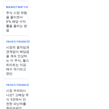
원문 보기
MARKETWATCH
주식 시장 위험
을 줄이면서
9% 배당 수익
률을 올리는 방
법
1시간 전
Bloomberg
@business
YAHOO FINANCE1
Leopold Aschenbrenner의 헤지펀드 Situational
시장의 움직임과
Awareness가 파산 직전까지 갔던 지 한 주가 지
관계없이 배당금
났지만, 그는 이미 AI 신동에게 더 많은 돈을 투자
을 계속 인상하
는 이 주식, 월스
하려는 투자자들의 요청을 받고 있다
https://t.co/
트리트는 지금
62ry39NP1w
매수 적기라고
원문 보기
판단
1시간 전
Bloomberg
YAHOO FINANCE
@business
시장 우려되시
OpenAI가 곧 출시될 인공지능 모델 중 하나의 내
나요? 고배당 주
부 작업을 일시 중단했습니다. 해당 시스템이 사이
식 3곳에서 안
버 보안 작업에서 훨씬 더 능숙한 것으로 밝혀져,
전한 피난처를
더 엄격한 안전장치를 적용하기 위해서입니다.
htt
찾아보세요