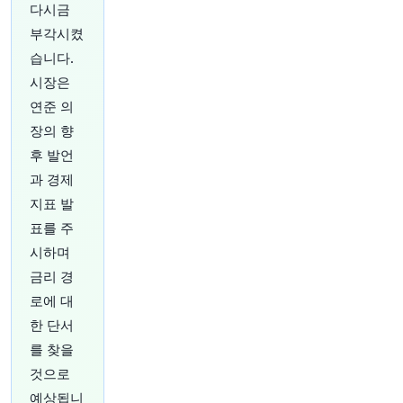
40분 전
Bloomberg
다시금
@business
부각시켰
도널드 트럼프 대통령의 열렬한 지지자인 테네시
습니다.
주 앤디 오글스(Andy Ogles) 하원의원이 목요일
밤 공화당 예비선거에서 패배했습니다. 트럼프 대
시장은
통령의 전화 유세 등 여러 지지에도 불구하고 말이
연준 의
죠.
https://t.co/i6IIa83pvz
장의 향
원문 보기
후 발언
45분 전
Bloomberg
과 경제
@business
지표 발
우크라이나의 최근 군사적 성공이 급격히 역전될
표를 주
수 있습니다.
@MarcChampion1
(
@opinion
경
유)은 이러한 일이 발생한다면 동맹국의 선택으로
시하며
인해 그렇게 될 것이라고 썼습니다.
https://t.co/R
금리 경
7EYIQWYts
로에 대
원문 보기
한 단서
를 찾을
49분 전
investingLive
@investingLive_
것으로
#프랑스 6월 무역수지 -58.5억 유로 (이전 -77.3
예상됩니