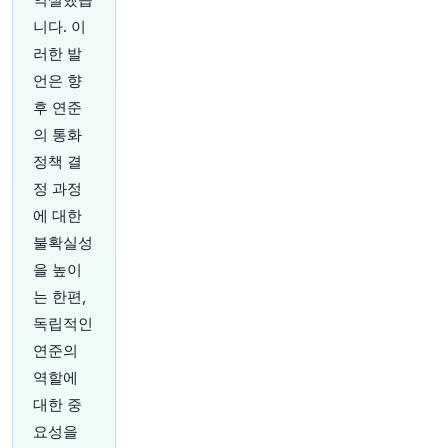
새로운 세대의 체코 초부자들이 국내 시장의 성장
니다. 이
을 넘어 현지 경제 변화를 이끌고 있습니다
http
러한 발
s://t.co/ORVm0KLtzr
원문 보기
언은 향
후 연준
32분 전
CNBC
의 통화
@CNBC
정책 결
CNBC 일일 오픈: 세상은 모두 무대지만, 트럼프의
정 과정
'연극 외교'가 주목받고 있습니다
https://t.co/1Y9
VPQB0KH
에 대한
원문 보기
불확실성
을 높이
35분 전
Bloomberg
는 한편,
@business
아시아 태평양 지역 AI 관련 기업들의 블록버스터
독립적인
급 주식 매도가 지난달 기록을 세웠으며, 이는 해
연준의
당 지역 주식 시장의 약세에도 불구하고 나타났습
역할에
니다.
https://t.co/erNJvbDdkG
대한 중
원문 보기
요성을