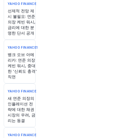
YAHOO FINANCE
1시간 전
Bloomberg
선제적 전망 제
@business
시 불필요: 연준
인도 하원이 목요일, 은행 및 기타 서비스 제공업
의장 케빈 워시,
체가 해당 국가의 즉시 결제 네트워크를 통해 처리
금리에 대한 분
된 결제에 수수료를 부과할 수 있도록 하는 법안을
명한 단서 공개
승인했습니다.
https://t.co/ZNK6Cs81tJ
원문 보기
YAHOO FINANCE1
뱅크 오브 아메
1시간 전
리카: 연준 의장
Bloomberg
케빈 워시, 중대
@business
한 '신뢰도 충격'
Merck & Co.의 에볼라 백신과 Gilead Sciences
직면
의 항바이러스제가 기록상 가장 빠르게 확산되는
에볼라 발병을 억제하기 위해 콩고민주공화국 동
YAHOO FINANCE
부에서 더 광범위하게 사용될 예정입니다
https://
t.co/SeCRTlNnyi
새 연준 의장의
인플레이션 전
원문 보기
략에 대한 채권
시장의 우려, 금
1시간 전
Bloomberg
리는 동결
@business
대만의 490억 달러 공공부문 연기금이 글로벌 주
YAHOO FINANCE