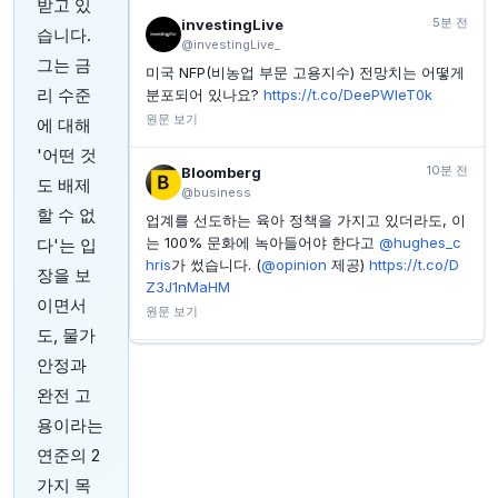
받고 있
구리, 포물선형 최고점 기록 후 시간당 6.75달러에서 주
5분 전
investingLive
습니다.
춤
@investingLive_
그는 금
미국 NFP(비농업 부문 고용지수) 전망치는 어떻게
INVESTING.COM
30분 전
WTI 원유, 80.84달러 저항선 아래서 등락 지속: 실시간
리 수준
분포되어 있나요?
https://t.co/DeePWIeT0k
시황
원문 보기
에 대해
INVESTING.COM
33분 전
'어떤 것
M Winkworth, 비상임 의장 상대로 소송 제기
10분 전
Bloomberg
도 배제
@business
INVESTING.COM
50분 전
할 수 없
비자야 다이아그노스틱, FY27 1분기 실적 발표: 매출
업계를 선도하는 육아 정책을 가지고 있더라도, 이
22.8% 성장, 마진 확대
는 100% 문화에 녹아들어야 한다고
@hughes_c
다'는 입
hris
가 썼습니다. (
@opinion
제공)
https://t.co/D
장을 보
Z3J1nMaHM
이면서
원문 보기
도, 물가
안정과
15분 전
Bloomberg
@business
완전 고
영국의 더딘 IPO 시장으로 인해 사모펀드와 벤처
용이라는
캐피털 기업들은 엑시트(출구) 경로가 줄어들어,
연준의 2
수익 실현을 위해 다른 바이아웃 업체나 대기업에
매각하는 것에 더 의존하게 된다고 PitchBook 데
가지 목