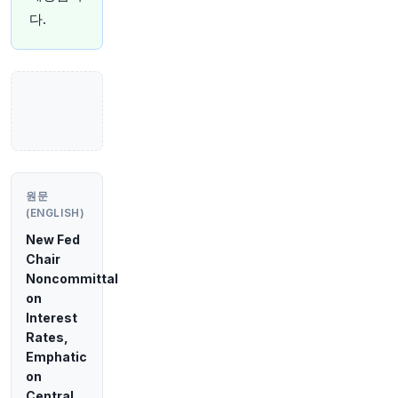
억 유로) (R)
다.
원문 보기
50분 전
Bloomberg
@business
골드만삭스에 따르면, 일본 엔화 가치 부양을 위한
미국의 지원은 달러가 세계에서 가장 지배적인 기
축통화로서의 지위를 훼손할 가능성은 낮다고 합
니다.
https://t.co/zEQgkKUskH
원문 보기
원문
(ENGLISH)
55분 전
Bloomberg
@business
New Fed
중국의 원유 수입량이 지난달 거의 10년 만에 최저
Chair
치에서 반등했습니다. 호르무즈 해협을 통한 물동
Noncommittal
량이 늘고 정유업체들이 러시아를 포함한 중동 외
on
국가로부터의 구매를 늘린 후입니다.
https://t.co/
Interest
xx5UFHXuCQ
Rates,
원문 보기
Emphatic
on
1시간 전
Bloomberg
Central