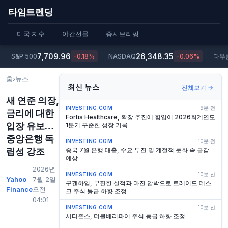
타임트렌딩
미국 지수
야간선물
증시브리핑
7,709.96
26,348.35
S&P 500
-0.18%
NASDAQ
-0.06%
다우
홈
›
뉴스
최신 뉴스
전체보기 →
새 연준 의장,
INVESTING.COM
9분 전
금리에 대한
Fortis Healthcare, 확장 추진에 힘입어 2026회계연도
입장 유보…
1분기 꾸준한 성장 기록
중앙은행 독
INVESTING.COM
10분 전
립성 강조
중국 7월 은행 대출, 수요 부진 및 계절적 둔화 속 급감
예상
2026년
INVESTING.COM
10분 전
Yahoo
7월 2일
구겐하임, 부진한 실적과 마진 압박으로 트레이드 데스
Finance
오전
크 주식 등급 하향 조정
04:01
INVESTING.COM
10분 전
시티즌스, 더블베리파이 주식 등급 하향 조정