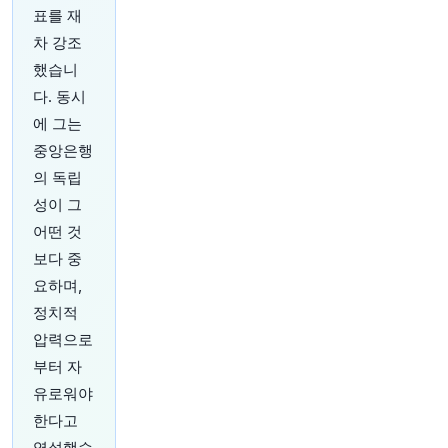
이터가 보여줍니다
https://t.co/h5vM1u8995
표를 재
원문 보기
차 강조
했습니
20분 전
Bloomberg
@business
다. 동시
전 세계 와인 소비량이 25년 만에 최저치를 기록
에 그는
했지만, 프랑스의 와인 관광은 계속 상승 중입니
중앙은행
다. 스파, 자전거 투어, 승마 등이 비음주자들을 유
의 독립
인하는 데 도움을 주고 있습니다.
https://t.co/1h4
7E7gu9U
성이 그
원문 보기
어떤 것
보다 중
25분 전
Bloomberg
요하며,
@business
금요일 방콕 북부 지역 학교에서 총격 사건이 발생
정치적
하여 교사와 학생을 포함한 다수의 사상자가 발생
압력으로
했습니다.
https://t.co/It81FxAPCO
부터 자
원문 보기
유로워야
30분 전
한다고
Bloomberg
@business
역설했습