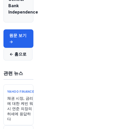
@business
Bank
며칠간 지속된 비트코인 '콜드 월렛' 해킹이 이미
Independence
여러 방면에서 압박을 받고 있는 업계의 신뢰를 더
욱 약화시키고 있습니다.
https://t.co/1hW0FqhV8
v
원문 보기
원문 보기
→
1시간 전
investingLive
@investingLive_
← 홈으로
오늘의 주요 이벤트는 무엇인가요?
https://t.co/L1
z1Oj6bcL
원문 보기
관련 뉴스
1시간 전
Bloomberg
@business
YAHOO FINANCE
담배와 함께 와인을 드시겠어요? 산불이 보르도의
채권 시장, 금리
에 대한 케빈 워
대기를 오염시켰습니다. 2026년 빈티지는 마실 수
시 연준 의장의
있을까요?
@hchuaeoan
(
@opinion
경유)이 묻
허세에 응답하
습니다.
https://t.co/ajl3zvKa2a
다
원문 보기