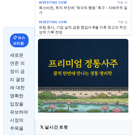
INVESTING.COM
10분 전
폭스바겐, 투자 부진에 '즉각적 행동' 촉구 - 지배주주 일
가
INVESTING.COM
11분 전
유럽 증시, 기업 실적 급증 힘입어 6월 이후 최고의 주간
성적 기록 전망
📋 뉴스
INVESTING.COM
16분 전
브리핑
번스타인, 마진 실적 부진으로 스텔란티스 주식 등급 하
향 조정
새로운
INVESTING.COM
16분 전
연준 의
옥스퍼드 바이오메디카, 수익 전망치 하향 조정에 주가
장이 금
폭락
리 결정
INVESTING.COM
29분 전
다임러 트럭, 2026년 2분기 실적 호조 기록, 전망 상향
에 대한
조정
명확한
INVESTING.COM
30분 전
입장을
브렌트유, 배어 플래그 구간 $83.54 근처에서 주요 레
벨 테스트: 실시간 시간별 분석
유보하며
시장의
INVESTING.COM
30분 전
런던 천연가스, 시간별 $1,228 저항선 직면
𝕏
실시간 트윗
주목을
INVESTING.COM
30분 전