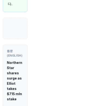
다.
1시간 전
Bloomberg
@business
"우리는 이란 사태의 '게임 한가운데'에 있다"고
JD 밴스 부통령이 폭스 뉴스 인터뷰에서 말했습니
다.
https://t.co/i60X1bCCNI
원문 보기
2시간 전
Bloomberg
@business
원문
2002년 스파이더맨 이후, 10대 거미줄 영웅은 11
(ENGLISH)
편의 영화를 통해 전 세계 흥행 수익 100억 달러를
Northern
벌어들였습니다. 이는 스타워즈 프랜차이즈와 거
Star
의 같은 수준이며, 제임스 본드, 해리포터, 분노의
질주를 훨씬 앞섭니다. 다른 영화 캐릭터들은 비교
shares
조차 되지 않습니다. Pursuits Weekly 뉴스레터를
surge as
여기서 읽어보세요:
https://t.co/9YCfYwVHL3
Elliot
📷️: Jay Maidment via Sony Pictures
takes
원문 보기
$715 mln
stake