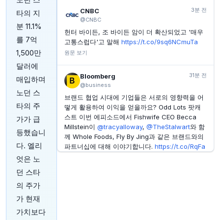
부담금을 촉발하는 방법
3분 전
CNBC
타의 지
YAHOO FINANCE
51분 전
@CNBC
알파벳과 아마존 없이도 S&P 500, 역사상 최대 실적 어
분 11.1%
헌터 바이든, 조 바이든 암이 더 확산되었고 '매우
닝 서프라이즈 달성
를 7억
고통스럽다'고 말해
https://t.co/9sq6NCmuTa
YAHOO FINANCE
54분 전
1,500만
원문 보기
2027년 성과 기반 임금 인상 복귀, 하지만 인상폭은 크
지 않을 전망
달러에
31분 전
Bloomberg
매입하며
YAHOO FINANCE
55분 전
@business
경쟁이 치열해지고 있지만, 메드테크 분야에서 인튜이
노던 스
티브 서지컬이 여전히 가장 현명한 선택인 이유
브랜드 협업 시대에 기업들은 서로의 영향력을 어
타의 주
떻게 활용하여 이익을 얻을까요? Odd Lots 팟캐
스트 이번 에피소드에서 Fishwife CEO Becca
가가 급
Millstein이
@tracyalloway
,
@TheStalwart
와 함
등했습니
께 Whole Foods, Fly By Jing과 같은 브랜드와의
다. 엘리
파트너십에 대해 이야기합니다.
https://t.co/RqFa
ugaTL4
에서 청취하거나
https://t.co/fcjUvfje6d
엇은 노
에서 시청하세요.
던 스타
원문 보기
의 주가
가 현재
35분 전
Bloomberg
@business
가치보다