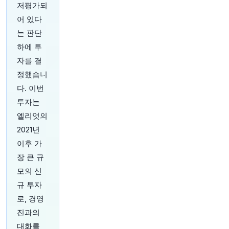
작년 트럼프 일가의 암호화폐 플랫폼과 계약을 체
저평가되
결한 후, 거의 알려지지 않았던 핀테크 기업이 헤
어 있다
드라인을 장식하며 시가총액 10억 달러를 돌파했
습니다.
https://t.co/fItj0vXIdE
는 판단
원문 보기
하에 투
자를 결
1시간 전
Bloomberg
정했습니
@business
다. 이번
이번 오드 랏츠(Odd Lots) 팟캐스트 에피소드에서
피쉬와이프(Fishwife) CEO인 Becca Millstein이
투자는
@tracyalloway
와
@TheStalwart
에게 통조림 정
엘리엇의
어리와 공급망을 위협하는 가장 큰 문제 중 하나에
2021년
대해 이야기합니다.
https://t.co/RqFaugaTL4에
서
듣거나
https://t.co/fcjUvfje6d에서
시청하세
이후 가
요.
장 큰 규
원문 보기
모의 신
규 투자
1시간 전
Bloomberg
@business
로, 경영
환경운동가와 스코틀랜드 외딴 골프장 건설 계획
진과의
을 둘러싼 수년간의 논란이 정점에 달하고 있습니
대화를