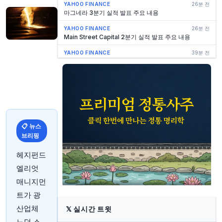
YAHOO FINANCE
26분 전
마그네라 3분기 실적 발표 주요 내용
YAHOO FINANCE
26분 전
Main Street Capital 2분기 실적 발표 주요 내용
YAHOO FINANCE
39분 전
Alerian MLP ETF 대 First Trust Energy
Infrastructure Fund: 2026년 더 나은 에너지 ETF는
무엇일까?
YAHOO FINANCE
40분 전
카메코의 실망스러운 실적, 숨겨진 호재일 수 있는 이유
YAHOO FINANCE
48분 전
Xanadu, 양자 컴퓨팅 확장 경쟁 속 투자자들의 다음 촉
매제 기다리며 칩 생산 가속화 – 분기별 업데이트 보고서
📋 뉴스
브리핑
YAHOO FINANCE
49분 전
트랙터 서플라이 CEO, 주가 44% 하락 속 50만 달러 이
헤지펀드
상 상당의 주식 매수
엘리엇
YAHOO FINANCE
51분 전
매니지먼
오로라 캐너비스, 국제 성장세 대비 저평가된 이유 – 분
기 업데이트 보고서
트가 광
YAHOO FINANCE
51분 전
산업체
𝕏
실시간 트윗
IRMAA 깜짝 경고: 401(k) 인출이 2년 뒤 메디케어 추가
노던 스