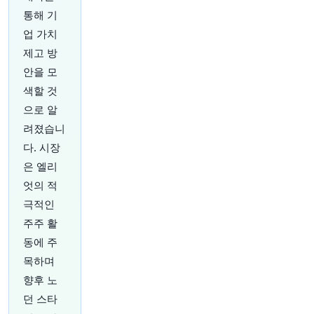
다.
https://t.co/imaduLZDYZ
통해 기
원문 보기
업 가치
1시간 전
CNBC
제고 방
@CNBC
안을 모
디즈니 파크, 미국 국제 여행 침체에도 불구하고
색할 것
기록적인 분기 수익 달성 디즈니 테마파크, 크루즈
라인, 리조트, 소비자 제품을 포함하는 '익스피리
으로 알
언스' 부문은 회계연도 3분기 100억 달러에 가까
려졌습니
운 수익을 보고했으며, 이는 전년 동기 대비 10%
다. 시장
증가한 수치로 분기 사상 최고치입니다. 이 부문은
6개 분기 연속 기록적인 수익을 올리고 있습니다.
은 엘리
더 알아보기:
https://t.co/5Li9rPwcy5
엇의 적
원문 보기
극적인
주주 활
동에 주
목하며
향후 노
1시간 전
Bloomberg
던 스타
@business