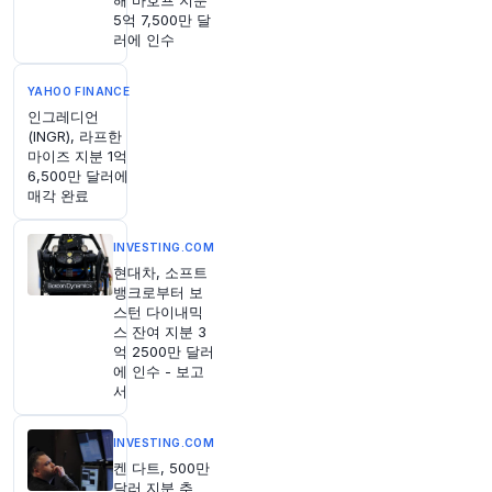
해 바호프 지분
만약 아무것도 하지 않는 것이 전체 아이디어라면,
5억 7,500만 달
대체 왜 이런 허술한 회계 방식을 사용하는 것일까
러에 인수
요? 저는 세 가지 주요 이유를 관찰했습니다.
http
s://t.co/X0Ju8A8UCr
YAHOO FINANCE
원문 보기
인그레디언
(INGR), 라프한
마이즈 지분 1억
2시간 전
Bloomberg
6,500만 달러에
@business
매각 완료
도널드 트럼프 대통령의 외교 정책팀 핵심 인사들
인 스티브 위트코프 특별대사 와 사위 재러드 쿠슈
너가 향후 7~10일 내 키이우와 모스크바를 방문할
INVESTING.COM
수 있습니다.
https://t.co/7xyqNu42MD
현대차, 소프트
뱅크로부터 보
원문 보기
스턴 다이내믹
스 잔여 지분 3
2시간 전
CNBC
억 2500만 달러
@CNBC
에 인수 - 보고
서
ETF 산업의 다음 큰 도약은? 금리 불확실성이 지
속되는 가운데 왜 이러한 위험 자산이 주목받고 있
을까
https://t.co/ZckZI3e7vS
INVESTING.COM
원문 보기
켄 다트, 500만
달러 지분 추