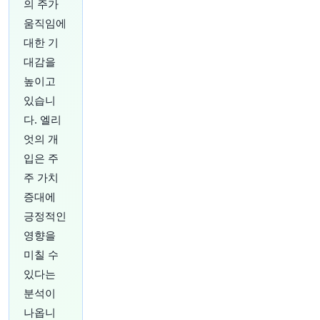
트럼프 행정부가 플로리다 석유 재벌이자 공화당
의 주가
기부자인 Harry Sargeant III에게 베네수엘라 투자
움직임에
를 철회하라고 압박을 강화하고 있습니다.
https://
대한 기
t.co/7LiIhLW2Hm
대감을
원문 보기
높이고
1시간 전
Bloomberg
있습니
@business
다. 엘리
푸에르토리코의 연방 임명 재정 규제 당국은 10년
엇의 개
간 최대 59억 달러 규모의 400메가와트 비상 전력
계약을 취소할 수 있다고 밝혔습니다.
https://t.co/
입은 주
7XPsZeCC8U
주 가치
원문 보기
증대에
긍정적인
1시간 전
Bloomberg
@business
영향을
캐나다 주요 와인 생산지 중 한 곳에서 통제되지
미칠 수
않는 산불이 확산됨에 따라 12,000명 규모의 마을
있다는
주민들에게 대피 명령이 내려졌습니다.
https://t.c
o/6wy4p5uQ9k
분석이
원문 보기
나옵니