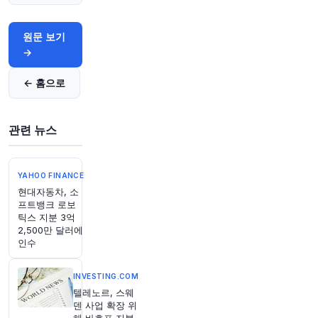
원문 보기
2시간 전
Bloomberg
→
@business
뉴욕에서 새롭게 복원된 3개의 아르데코 해변 파
← 홈으로
빌리온은 공공 해변 투자에 대한 지속적인 힘을 보
여줍니다.
https://t.co/p4bY5hykiU
원문 보기
관련 뉴스
2시간 전
Bloomberg
@business
YAHOO FINANCE
고부채 기업들이 은행 대출 시장의 저렴한 자본을
현대자동차, 소
프트뱅크 로보
위해 사모 신용 대출을 점점 더 포기하고 있습니
틱스 지분 3억
다. 이는 높은 금리가 더 오래 지속될 것이라는 냉
2,500만 달러에
혹한 현실을 보여줍니다.
https://t.co/Omt3yo9NJ
인수
3
원문 보기
INVESTING.COM
텔레노르, 스웨
2시간 전
Bloomberg
덴 사업 확장 위
@business