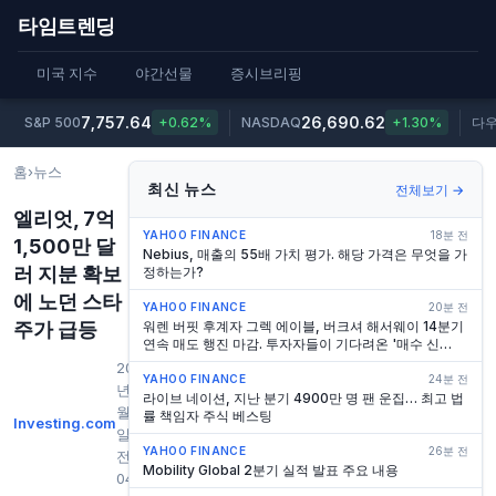
타임트렌딩
미국 지수
야간선물
증시브리핑
7,757.64
26,690.62
S&P 500
+0.62%
NASDAQ
+1.30%
다
홈
›
뉴스
최신 뉴스
전체보기 →
엘리엇, 7억
YAHOO FINANCE
18분 전
1,500만 달
Nebius, 매출의 55배 가치 평가. 해당 가격은 무엇을 가
러 지분 확보
정하는가?
에 노던 스타
YAHOO FINANCE
20분 전
주가 급등
워렌 버핏 후계자 그렉 에이블, 버크셔 해서웨이 14분기
연속 매도 행진 마감. 투자자들이 기다려온 '매수 신
호'인가?
2026
YAHOO FINANCE
24분 전
년 6
라이브 네이션, 지난 분기 4900만 명 팬 운집… 최고 법
월 2
률 책임자 주식 베스팅
Investing.com
일 오
YAHOO FINANCE
26분 전
전
Mobility Global 2분기 실적 발표 주요 내용
04:20