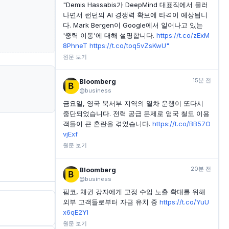
"Demis Hassabis가 DeepMind 대표직에서 물러
나면서 런던의 AI 경쟁력 확보에 타격이 예상됩니
다. Mark Bergen이 Google에서 일어나고 있는
'중력 이동'에 대해 설명합니다.
https://t.co/zExM
8PhneT
https://t.co/toq5vZsKwU"
원문 보기
15분 전
Bloomberg
@business
금요일, 영국 북서부 지역의 열차 운행이 또다시
중단되었습니다. 전력 공급 문제로 영국 철도 이용
객들이 큰 혼란을 겪었습니다.
https://t.co/BB57O
vjExf
원문 보기
20분 전
Bloomberg
@business
핌코, 채권 강자에게 고정 수입 노출 확대를 위해
외부 고객들로부터 자금 유치 중
https://t.co/YuU
x6qE2YI
원문 보기