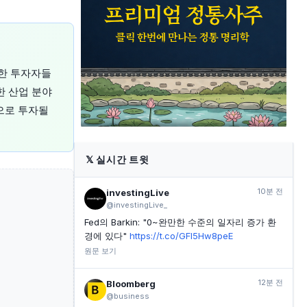
하회
YAHOO FINANCE
21분 전
Rapid Micro Biosystems 2분기 실적 발표 주요 내용
YAHOO FINANCE
21분 전
대한 투자자들
카피타, CSPS 비용 증가 우려 속 계약 수주, 비용 절감
및 AI 성장 강조
한 산업 분야
으로 투자될
INVESTING.COM
21분 전
비스트라 에너지, 주당 순이익 예상치 하회…매출도 기
대 못 미쳐
𝕏
실시간 트윗
10분 전
investingLive
@investingLive_
Fed의 Barkin: "0~완만한 수준의 일자리 증가 환
경에 있다"
https://t.co/GFl5Hw8peE
원문 보기
12분 전
Bloomberg
@business