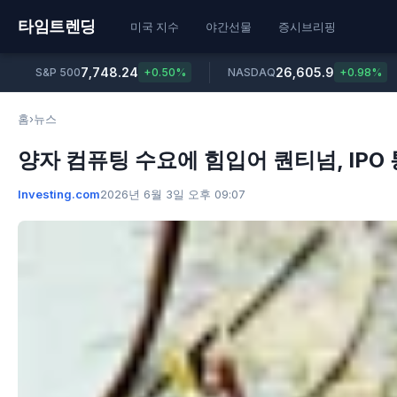
타임트렌딩
미국 지수
야간선물
증시브리핑
7,748.24
26,605.9
S&P 500
+0.50%
NASDAQ
+0.98%
홈
›
뉴스
양자 컴퓨팅 수요에 힘입어 퀀티넘, IPO 통
Investing.com
2026년 6월 3일 오후 09:07