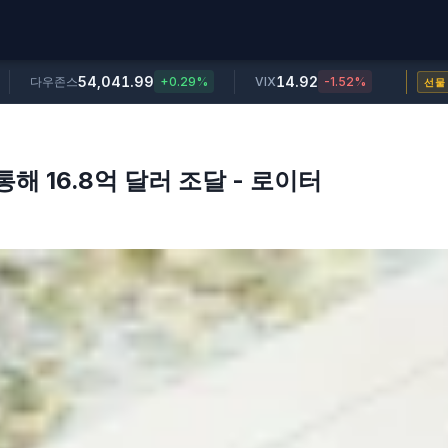
54,041.99
14.92
다우존스
+0.29%
VIX
-1.52%
선물
해 16.8억 달러 조달 - 로이터