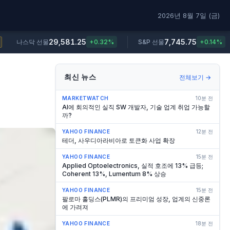
2026년 8월 7일 (금)
29,581.25
7,745.75
나스닥 선물
+0.32%
S&P 선물
+0.14%
최신 뉴스
전체보기 →
MARKETWATCH
10분 전
AI에 회의적인 실직 SW 개발자, 기술 업계 취업 가능할
까?
YAHOO FINANCE
12분 전
테더, 사우디아라비아로 토큰화 사업 확장
YAHOO FINANCE
15분 전
Applied Optoelectronics, 실적 호조에 13% 급등;
Coherent 13%, Lumentum 8% 상승
YAHOO FINANCE
15분 전
팔로마 홀딩스(PLMR)의 프리미엄 성장, 업계의 신중론
에 가려져
YAHOO FINANCE
18분 전