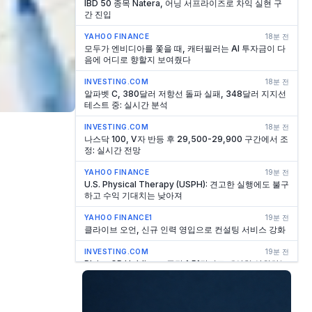
IBD 50 종목 Natera, 어닝 서프라이즈로 차익 실현 구
간 진입
YAHOO FINANCE
18분 전
모두가 엔비디아를 쫓을 때, 캐터필러는 AI 투자금이 다
음에 어디로 향할지 보여줬다
INVESTING.COM
18분 전
알파벳 C, 380달러 저항선 돌파 실패, 348달러 지지선
테스트 중: 실시간 분석
INVESTING.COM
18분 전
나스닥 100, V자 반등 후 29,500-29,900 구간에서 조
정: 실시간 전망
YAHOO FINANCE
19분 전
U.S. Physical Therapy (USPH): 견고한 실행에도 불구
하고 수익 기대치는 낮아져
YAHOO FINANCE1
19분 전
클라이브 오언, 신규 인력 영입으로 컨설팅 서비스 강화
INVESTING.COM
19분 전
Plains GP Holdings, 주당 1.51달러로 예상치 상회하는
실적 발표, 매출도 추정치 초과
INVESTING.COM
20분 전
글로벌 파트너스, 주당 순이익 예상치 상회, 매출 예상치