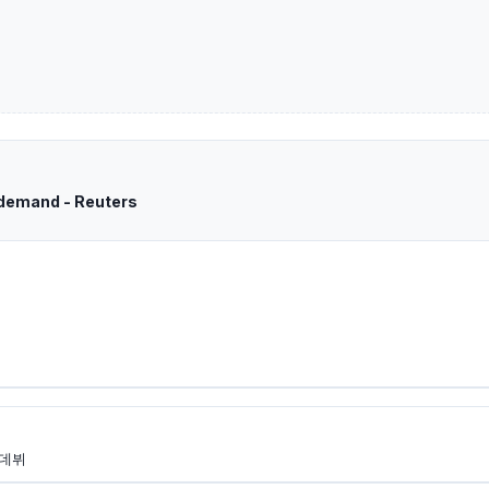
 demand - Reuters
 데뷔