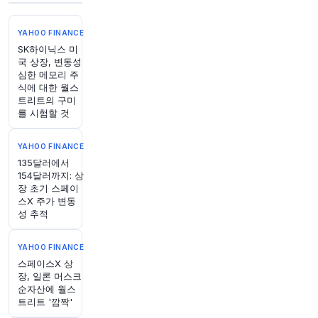
@CNBC
크레이머의 번개 라운드: 록히드 마틴 매수
http
YAHOO FINANCE
s://t.co/nxdCTzNaGh
SK하이닉스 미
원문 보기
국 상장, 변동성
심한 메모리 주
식에 대한 월스
57분 전
Bloomberg
트리트의 구미
@business
를 시험할 것
유가 시장 최신 뉴스와 분석입니다
https://t.co/7P
vSTDanWn
YAHOO FINANCE
원문 보기
135달러에서
154달러까지: 상
1시간 전
Bloomberg
장 초기 스페이
@business
스X 주가 변동
지난 한 해 동안 음반사들과 여러 기술 기업들이
성 추적
협력하여 새로운 인공지능 제품 개발을 촉진했지
만, 아티스트들은 참여에 동의하지 않았습니다.
htt
YAHOO FINANCE
ps://t.co/Yq1t0M2BAI
스페이스X 상
원문 보기
장, 일론 머스크
순자산에 월스
트리트 '깜짝'
1시간 전
Bloomberg