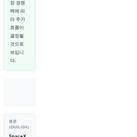
장 경쟁
짐 크레이머가 랄프 로렌이 왜 여전히 유통업계 최
고의 주식 중 하나인지 설명합니다
https://t.co/o
력에 따
HPjkDl6sP
라 주가
원문 보기
흐름이
결정될
42분 전
Bloomberg
@business
것으로
Nscale가 미국 IPO를 앞두고 약 510억 달러의 총
보입니
계약 매출을 보유하고 있다고 잠재 투자자들에게
다.
알리고 있습니다. IPO는 이르면 9월에 이루어질 수
있습니다.
https://t.co/Sizu4NYcGr
원문 보기
43분 전
CNBC
@CNBC
금요일의 주요 주식 소식: 다음 거래 세션에서 시
장을 움직일 가능성이 있는 것들
https://t.co/gPy
wYQ1xY7
원문
원문 보기
(ENGLISH)
SpaceX
45분 전