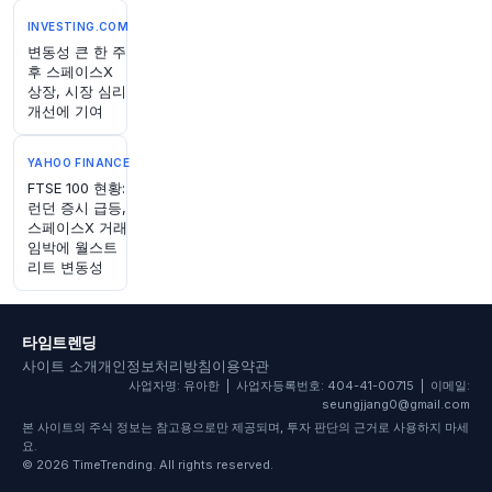
@business
미국이 미초아칸주 정부 활동을 중단한 후 아보카
INVESTING.COM
도 수출 재개를 위해 멕시코가 해당 지역의 치안을
변동성 큰 한 주
후 스페이스X
강화할 예정입니다.
https://t.co/GIuilUttII
상장, 시장 심리
원문 보기
개선에 기여
1시간 전
Bloomberg
YAHOO FINANCE
@business
FTSE 100 현황:
며칠 동안 계속된 비트코인 '콜드 월렛' 해킹이 이
런던 증시 급등,
미 여러 전선에서 압박을 받고 있는 업계의 신뢰를
스페이스X 거래
더욱 약화시키고 있습니다.
https://t.co/zzgq4Bt7
임박에 월스트
6c
리트 변동성
원문 보기
1시간 전
Bloomberg
타임트렌딩
@business
사이트 소개
개인정보처리방침
이용약관
앤서니 파우치 박사의 상원 청문회 동안 유일한 경
사업자명: 유아한 | 사업자등록번호: 404-41-00715 | 이메일:
seungjjang0@gmail.com
멸은 헌법에 대한 의원들의 존중이었다고 바바라
본 사이트의 주식 정보는 참고용으로만 제공되며, 투자 판단의 근거로 사용하지 마세
맥퀴드는 말했습니다. (via
@opinion
)
https://t.c
요.
o/CTH8befuLp
© 2026 TimeTrending. All rights reserved.
원문 보기