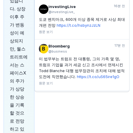
있습니
16분 전
investingLive
다. 상장
INVESTING.COM
35분 전
@investingLive_
Maravai, 2분기 실적 호조 및 EBITDA 가이던스 상향
이후 주
조정
도쿄 벤치마크, 600개 이상 종목 제거로 사상 최대
가 변동
개편 전망
https://t.co/hsbynzJzLN
INVESTING.COM
36분 전
원문 보기
성이 예
PRA Group, 2026년 2분기 실적, 기록적인 ERC로 어
닝 서프라이즈 달성
상되지
17분 전
Bloomberg
만, 월스
INVESTING.COM
36분 전
@business
2026년 2분기 예상치 하향 조정: 기업 성장률 9.3%로
트리트에
가속
미 법무부는 트럼프 전 대통령, 그의 가족 몇 명,
서는 스
트럼프 기업을 과거 세금 신고 조사에서 면제시킨
INVESTING.COM
36분 전
Todd Blanche 대행 법무장관의 조치에 대해 법적
페이스X
알투스 그룹 2026 회계연도 2분기 실적: 계획보다 앞당
도전에 직면했습니다.
https://t.co/uS65ire1gO
겨진 마진 확대
의 주가
원문 보기
가 상당
한 상승
21분 전
investingLive
@investingLive_
을 기록
일본 2026년 6월 가계 지출 -6.4% m/m (예상치
할 것으
-3.1%, 이전 +3.7%)
https://t.co/cacq1QgVj9
로 전망
원문 보기
하고 있