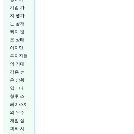
수입 러시를 부추길 수 있음
https://t.co/0Kp9Me
0XFQ
기업 가
원문 보기
치 평가
는 공개
37분 전
Bloomberg
되지 않
@business
은 상태
미국 최대 규모인 뉴욕시 지하철 시스템은 열차 지
연과 승객이 갇히는 병목 현상을 해결하기 위한 새
이지만,
로운 계획을 발표했습니다.
https://t.co/qGRyTyI3
투자자들
QH
의 기대
원문 보기
감은 높
38분 전
investingLive
은 상황
@investingLive_
입니다.
RBA 사전 분석: 분석가들은 화요일 현금 금리가
향후 스
4.35%로 동결될 것으로 예상합니다.
https://t.co/
페이스X
S2wBN7lw8y
원문 보기
의 우주
개발 성
40분 전
CNBC
과와 시
@CNBC