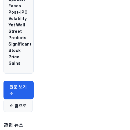
investingLive
Faces
@investingLive_
Post-IPO
일본, 연기금 운용 최대 규모 GPIF 1분기 수익 보고
Volatility,
에 유연성 확대 모색
https://t.co/E3R5zXzewa
Yet Wall
원문 보기
Street
Predicts
47분 전
Bloomberg
Significant
@business
Stock
사모 신용 시장 폭풍 속에서 1조 8천억 달러 규모
Price
의 시장이 다음 금융 위기를 초래하거나 압력이 빠
르게 사라질 것이라는 전망이 나왔습니다
https://
Gains
t.co/6p2oOCP7rV
원문 보기
원문 보기
52분 전
Bloomberg
→
@business
글로벌 시장을 움직이는 소식들을 빠르게 확인해
← 홈으로
보세요.
https://t.co/mJhbBddS05
원문 보기
관련 뉴스
54분 전
CNBC