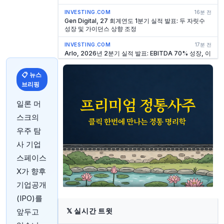
INVESTING.COM
16분 전
Gen Digital, 27 회계연도 1분기 실적 발표: 두 자릿수
성장 및 가이던스 상향 조정
INVESTING.COM
17분 전
Arlo, 2026년 2분기 실적 발표: EBITDA 70% 성장, 이
탈률 1% 미만 기록
📋 뉴스
INVESTING.COM
19분 전
브리핑
스텝스톤 2027 회계연도 1분기 실적 발표: 수수료 수익
27% 급증, FEAUM 1,530억 달러 돌파
일론 머
INVESTING.COM
19분 전
스크의
Arlo, 2026년 2분기 실적 발표: 서비스 매출 비중 60%
달성, EBITDA 급증
우주 탐
INVESTING.COM
19분 전
사 기업
더 리얼리얼, 2026년 2분기 실적 발표: 역대 최대 GMV
스페이스
기록, 마진 290bp 확대
X가 향후
INVESTING.COM
20분 전
Cloudflare 2026년 2분기 실적: 에이전트 인터넷이
기업공개
36% 매출 성장 견인
(IPO)를
INVESTING.COM
35분 전
𝕏
실시간 트윗
앞두고
Sezzle, 2분기 매출 52% 급증에도 불구하고 향후 전망
에 주가 하락