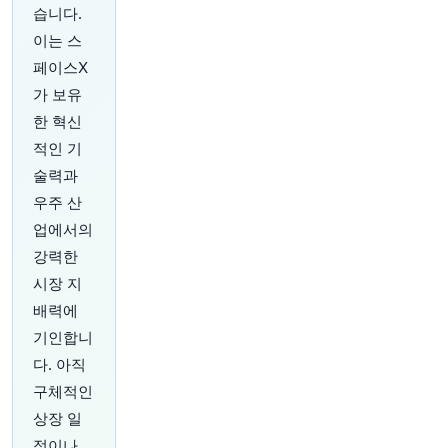
습니다.
22분 전
Bloomberg
@business
이는 스
세인트루이스 연준 총재 알베르토 무살렘은 인플
페이스X
레이션이 중앙은행의 2% 목표치를 상회하고 있기
가 보유
때문에, 정책 입안자들은 더딘 생산성 성장 가능성
을 기다리는 동안 인플레이션 상승을 용납할 여유
한 혁신
가 없다고 말했습니다.
https://t.co/INrjBbCSDF
적인 기
원문 보기
술력과
우주 산
27분 전
Bloomberg
@business
업에서의
Jeff Dean is leaving Google to build a startup
강력한
called Discovery Loop alongside colleagues
시장 지
Sanjay Ghemawat, Quoc Le and Oriol Vinyals
http
s://t.co/VkmP0uxVyw
배력에
기인합니
32분 전
Bloomberg
다. 아직
@business
트럼프 행정부, 태양광 패널 및 폴리실리콘 함유
구체적인
품목에 대한 관세 징수 수개월 연기 고려 중. 이는
상장 일
미국 프로젝트를 진행 중인 재생에너지 기업들의
정이나