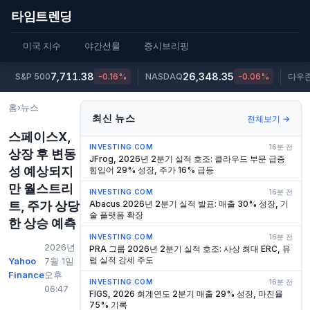
타임트렌딩
미국 지수
야간선물
증시브리핑
7,711.38
26,348.35
S&P 500
-0.16%
NASDAQ
-0.06%
다우
홈
›
뉴스
최신 뉴스
전체보기 →
스페이스X,
INVESTING.COM
16분 전
상장 후 변동
JFrog, 2026년 2분기 실적 호조: 클라우드 부문 급증
성 예상되지
힘입어 29% 성장, 주가 16% 급등
만 월스트리
INVESTING.COM
16분 전
트, 주가 상당
Abacus 2026년 2분기 실적 발표: 매출 30% 성장, 기
술 플랫폼 확장
한 상승 예측
INVESTING.COM
16분 전
2026년
PRA 그룹 2026년 2분기 실적 호조: 사상 최대 ERC, 유
럽 실적 강세 주도
Yahoo
7월 1일
Finance
오후
INVESTING.COM
16분 전
06:47
FIGS, 2026 회계연도 2분기 매출 29% 성장, 마진율
75% 기록