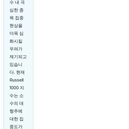
수 내 극
원문 보기
심한 종
1시간 전
CNBC
목 집중
@CNBC
현상을
한국 부모들이 아기 침대에서 기어 나오기도 전에
더욱 심
투자 계좌를 개설하며 자녀들의 장기적인 부 축적
에 유리한 출발점을 마련해주려는 노력을 강화하
화시킬
고 있습니다. 시가총액 기준 국내 최대 증권사인
우려가
미래에셋증권에서 생후 1년 미만 아동의 증권 계좌
제기되고
가 1년 전 약 5,000개에서 6월 약 15,000개로 3배
가까이 늘었습니다. 영유아 투자 계좌 급증의 원인
있습니
을 알아보려면 여기를 클릭하세요:
https://t.co/T6
다. 현재
HWczisN0
Russell
원문 보기
1000 지
수는 소
수의 대
형주에
1시간 전
Bloomberg
대한 집
@business
중도가