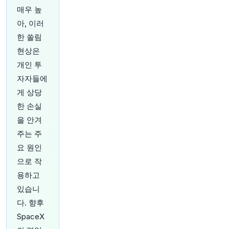
Lazard, 기술 자문팀 강화를 위해 Barclays의 베
매우 높
테랑 뱅커 Jessel Sheth를 영입. 다수의 소프트웨
아, 이러
어 고객사들이 AI로 인한 혼란에 직면하고 있기 때
문.
https://t.co/ea7GGL72yY
한 쏠림
원문 보기
현상은
개인 투
1시간 전
Bloomberg
자자들에
@business
유럽 증시, 견조한 실적 힘입어 4주 연속 상승
http
게 상당
s://t.co/WnuN6sB15I
한 손실
원문 보기
을 안겨
주는 주
1시간 전
Bloomberg
요 원인
@business
킹스팬 그룹, 데이터센터 건설 호조에 가이던스 상
으로 작
향 조정
https://t.co/FR1jZlB4ST
용하고
원문 보기
있습니
다. 향후
1시간 전
Bloomberg
@business
SpaceX
사우디아라비아 항만 운영사 Red Sea Gateway