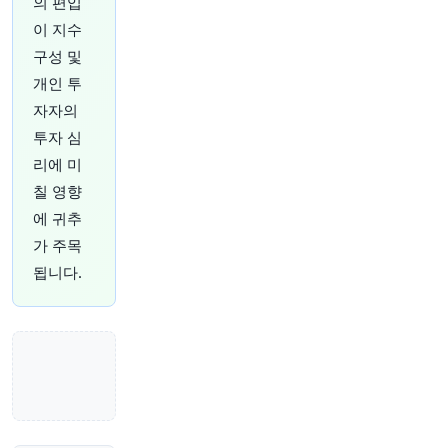
의 편입
Terminal이 케이프타운 항 터미널 리모델링 및 운
이 지수
영 25년 양허 계약 입찰을 고려 중입니다.
https://
구성 및
t.co/XpqVqm97Zt
원문 보기
개인 투
자자의
1시간 전
Bloomberg
투자 심
@business
리에 미
"남아프리카공화국 임시 경찰청장은 11월 4일 지
방 선거를 앞두고 정치적 동기의 폭력 가능성에 대
칠 영향
해 깊이 우려하고 있다고 말했습니다
https://t.co/
에 귀추
etD3dEpbO4"
가 주목
원문 보기
됩니다.
1시간 전
Bloomberg
@business
호주 광산 주식, 구리 및 금 가격 상승에 힘입어 거
의 2년 만에 최고의 한 주를 기록했습니다.
http
s://t.co/IP59WbjOGx
원문 보기