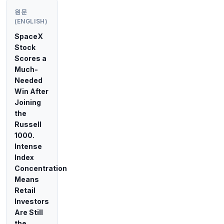
1시간 전
Bloomberg
@business
원문
(ENGLISH)
시드니의 역사적인 골프 코스를 공원으로 조성하
려는 계획이 토지 이용에 대한 전 세계적인 논쟁에
SpaceX
불을 지폈습니다.
https://t.co/BHUach9e9p
Stock
원문 보기
Scores a
Much-
1시간 전
Bloomberg
Needed
@business
Win After
"캐나다 공공 부문 연금 투자 위원회, 인도 내 도로
Joining
자산 매각 포함 옵션 검토 중 - 소식통"
the
원문 보기
Russell
1000.
2시간 전
Bloomberg
Intense
@business
Index
페트로나스 CEO 무하마드 타우픽, 계약 연장으로
Concentration
말레이시아 국영 석유회사 수장 유지한다. The
Means
Edge 보도
https://t.co/CaEHASgISJ
Retail
원문 보기
Investors
Are Still
2시간 전
Bloomberg
the