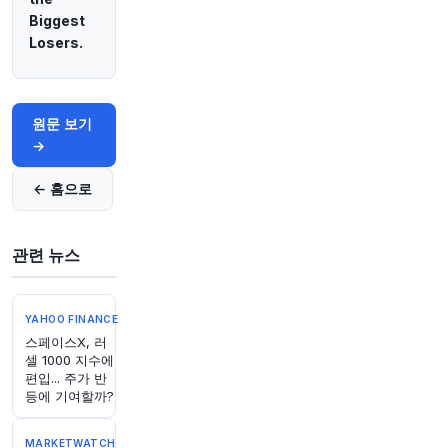
@business
Biggest
프랑스 영화관 관객 수가 급증하고 있지만, 전통적
Losers.
인 투자원들이 시대의 흐름을 따라가지 못하면서
해당 분야는 정치적 표적이 되었습니다.
https://t.c
o/Bs1tpYPKsM
원문 보기
원문 보기
→
2시간 전
Bloomberg
@business
← 홈으로
이번 주 퀴즈가 공개되었습니다!
https://t.co/RwR
Eeupoj1
관련 뉴스
원문 보기
2시간 전
Bloomberg
@business
YAHOO FINANCE
스페이스X, 러
존 힐리 영국 재무장관, 국방 투자 추가 수십억 파
셀 1000 지수에
운드 확보에 난항 예상
https://t.co/f3tN52nWNp
편입... 주가 반
원문 보기
등에 기여할까?
2시간 전
Bloomberg
MARKETWATCH