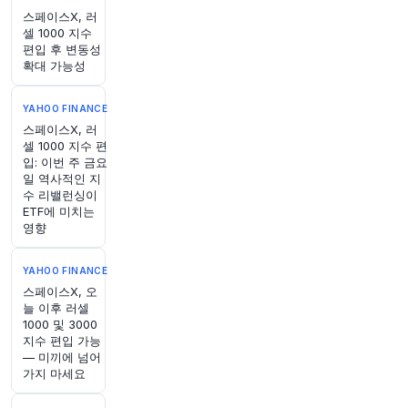
@business
스페이스X, 러
대만의 복잡한 민주주의가 중국에게 선전 우위를
셀 1000 지수
안겨주고 있다 (출처:
@opinion
)
https://t.co/uCo
편입 후 변동성
gRfTyik
확대 가능성
원문 보기
YAHOO FINANCE
2시간 전
Bloomberg
스페이스X, 러
@business
셀 1000 지수 편
입: 이번 주 금요
민주당이 '진정성 있는' 후보의 의미와 그 중요성
일 역사적인 지
에 대해 논의하고 있습니다
https://t.co/Xbo33iW
수 리밸런싱이
pf4
ETF에 미치는
원문 보기
영향
2시간 전
Bloomberg
YAHOO FINANCE
@business
스페이스X, 오
상하이, 중국의 금융 중심지가 상업용 부동산의 임
늘 이후 러셀
대 만료 시 소유주의 임대 연장을 허용하는 방안을
1000 및 3000
지수 편입 가능
모색 중입니다.
https://t.co/4Jl2KfI2o8
— 미끼에 넘어
원문 보기
가지 마세요
2시간 전
Bloomberg