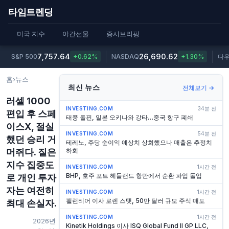
타임트렌딩
미국 지수
야간선물
증시브리핑
7,757.64
26,690.62
S&P 500
+0.62%
NASDAQ
+1.30%
다
홈
›
뉴스
최신 뉴스
전체보기 →
러셀 1000
INVESTING.COM
34분 전
편입 후 스페
태풍 돌핀, 일본 오키나와 강타…중국 항구 폐쇄
이스X, 절실
INVESTING.COM
54분 전
했던 승리 거
테레노, 주당 순이익 예상치 상회했으나 매출은 추정치
머쥐다. 짙은
하회
지수 집중도
INVESTING.COM
1시간 전
BHP, 호주 포트 헤들랜드 항만에서 순환 파업 돌입
로 개인 투자
자는 여전히
INVESTING.COM
1시간 전
팰런티어 이사 로렌 스탯, 50만 달러 규모 주식 매도
최대 손실자.
INVESTING.COM
1시간 전
2026년
Kinetik Holdings 이사 ISQ Global Fund II GP LLC,