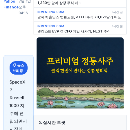
Yahoo
7월 1일
1,330만 달러 상당 주식 매도
Finance
오후
INVESTING.COM
1시간 전
04:16
알파텍 홀딩스 법률고문, ATEC 주식 78,821달러 매도
INVESTING.COM
1시간 전
넷리스트 EVP 겸 CFO 게일 사사키, NLST 주식
99,750달러 매도
INVESTING.COM
1시간 전
미국, 콜롬비아에 10억 달러 규모 안보 지원 패키지 계획
INVESTING.COM
1시간 전
델라웨어 법원, Verisk에 23.5억 달러 AccuLynx 인수
📋 뉴스
진행 명령
브리핑
INVESTING.COM
2시간 전
SpaceX
Scholastic 이사 Kaya Henderson, 회사 주식
130,812달러 매도
가
Russell
INVESTING.COM
2시간 전
샤크닌자 최고상업책임자 닐 샤, 550만 달러 규모 보통
1000 지
주 매도
수에 편
INVESTING.COM
2시간 전
입되면서
Scholastic EVP, 사장 CBG Quinton, 120만 달러 상당
𝕏
실시간 트윗
주식 매도
시장의