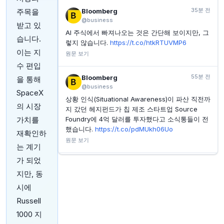
INVESTING.COM
2시간 전
35분 전
주목을
Bloomberg
링크홈 홀딩스 CEO 친전, 100만 달러 규모 사모 주식 양
@business
받고 있
도
AI 주식에서 빠져나오는 것은 간단해 보이지만, 그
습니다.
INVESTING.COM
2시간 전
렇지 않습니다.
https://t.co/htkRTUVMP6
PubMatic CEO, 375만 달러 상당 PUBM 주식 매도
이는 지
원문 보기
수 편입
INVESTING.COM
2시간 전
세이버스 밸류 빌리지 CPO 멜린다 가이서, 76만
55분 전
Bloomberg
을 통해
6,200달러 상당 주식 매도
@business
SpaceX
상황 인식(Situational Awareness)이 파산 직전까
의 시장
지 갔던 헤지펀드가 칩 제조 스타트업 Source
가치를
Foundry에 4억 달러를 투자했다고 소식통들이 전
했습니다.
https://t.co/pdMUkh06Uo
재확인하
원문 보기
는 계기
가 되었
1시간 전
Bloomberg
지만, 동
@business
호주 서부 BHP의 포트 헤들랜드 철광석 수출 허브
시에
노조원들이 급여 분쟁을 심화시키며 24시간 순환
Russell
파업에 돌입했습니다. 이는 회사와의 추가 회의를
1000 지
앞둔 상황입니다.
https://t.co/fC7MIySIjH