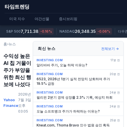
타임트렌딩
미국 지수
야간선물
증시브리핑
7,711.38
26,348.35
S&P 500
-0.16%
NASDAQ
-0.06%
다우
홈
›
뉴스
최신 뉴스
전체보기 →
수익성 높은
INVESTING.COM
17분 전
AI 칩 거물이
알리바바 주가, 오늘 하락 이유는?
주가 부양을
INVESTING.COM
20분 전
위한 최신 행
6523, 2026년 1분기 실적 전망치 상회하며 주가
보에 나섰다
19.5% 급등
INVESTING.COM
24분 전
2026년
필리핀 2분기 경제 성장률 2.3% 기록, 예상치 하회
Yahoo
7월 3일
Finance
오후
INVESTING.COM
24분 전
03:05
오늘 소프트뱅크 주가가 하락하는 이유는?
INVESTING.COM
25분 전
Kneat.com, Thoma Bravo 인수 법원 승인 획득