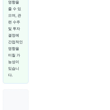
영향을
sD0sW5j
줄 수 있
원문 보기
으며, 관
48분 전
Bloomberg
련 수주
@business
및 투자
Atlassian 주식, 분기 매출 증가에 시간외 거래 급
결정에
등, AI 애플리케이션에 밀릴 것이라는 우려 완화
ht
tps://t.co/bIl7kH2f4m
간접적인
원문 보기
영향을
미칠 가
53분 전
Bloomberg
능성이
@business
있습니
AIG, CEO Eric Andersen 취임 약 두 달 만에 월스
트리트의 예상을 뛰어넘는 2분기 실적 발표
http
다.
s://t.co/3Bh8f5Q74Y
원문 보기
58분 전
Bloomberg
@business
하드 모드 MMT.
https://t.co/VDRd4W0b1i