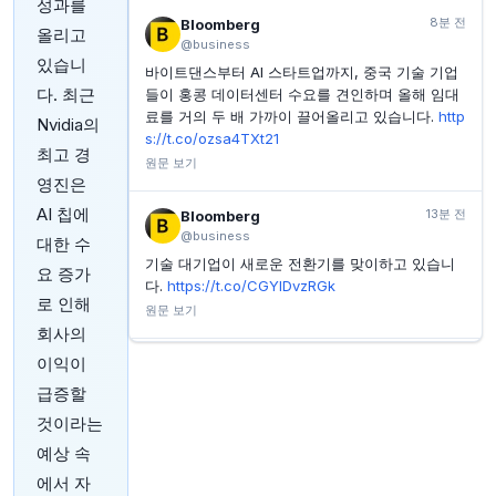
성과를
INVESTING.COM
1시간 전
8분 전
Bloomberg
올리고
Agenus, 주당순이익 예상치 하회, 매출은 전망치와 일
@business
치
있습니
바이트댄스부터 AI 스타트업까지, 중국 기술 기업
다. 최근
INVESTING.COM
1시간 전
들이 홍콩 데이터센터 수요를 견인하며 올해 임대
브로드스톤 넷 리스, 1,100만주 공모가 주당 20.50달러
료를 거의 두 배 가까이 끌어올리고 있습니다.
http
Nvidia의
로 결정
s://t.co/ozsa4TXt21
최고 경
원문 보기
영진은
AI 칩에
13분 전
Bloomberg
@business
대한 수
기술 대기업이 새로운 전환기를 맞이하고 있습니
요 증가
다.
https://t.co/CGYlDvzRGk
로 인해
원문 보기
회사의
이익이
17분 전
Bloomberg
@business
급증할
싱가포르 기반 은행인 DBS는 기술 활용도를 높이
것이라는
면서 AI 토큰당 지불 비용은 줄이고, 예전보다 훨
예상 속
씬 많은 AI 토큰을 소비하고 있다고 Tan Su Shan
CEO가 밝혔습니다.
https://t.co/a5zB7i50Ct
에서 자