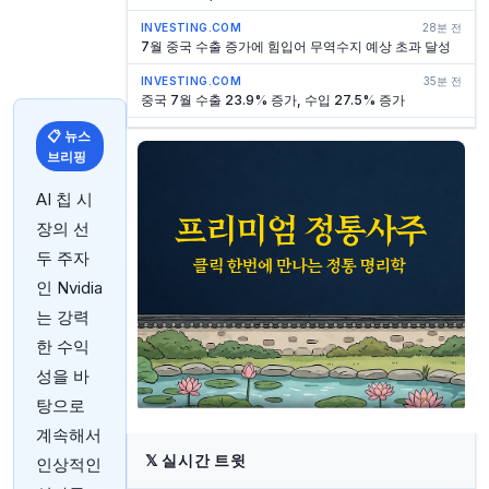
INVESTING.COM
28분 전
7월 중국 수출 증가에 힘입어 무역수지 예상 초과 달성
INVESTING.COM
35분 전
중국 7월 수출 23.9% 증가, 수입 27.5% 증가
📋 뉴스
INVESTING.COM
50분 전
NETGEAR, 주당 순이익 예상치 상회, 매출 예상치 하회
브리핑
INVESTING.COM
50분 전
AI 칩 시
지프 데이비스, 주당순이익 $0.03 하회, 매출 예상치 상
회
장의 선
두 주자
INVESTING.COM
50분 전
베리카 파마슈티컬스, 주당순이익 예상치 하회, 매출은
인 Nvidia
예상치 상회
는 강력
INVESTING.COM
53분 전
한 수익
차터 커뮤니케이션즈, 47.5억 달러 규모 채권 발행 완료
성을 바
INVESTING.COM
59분 전
미국 고용 발표 앞두고 아시아 증시 숨 고르기, 중동 위
탕으로
험에 유가 상승세 지속
계속해서
INVESTING.COM
59분 전
𝕏
실시간 트윗
인상적인
필리핀 2분기 GDP, 예상보다 낮은 2.3% 성장