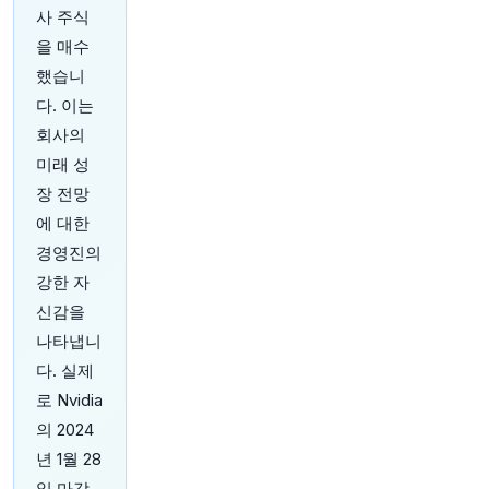
원문 보기
사 주식
을 매수
18분 전
CNBC
했습니
@CNBC
다. 이는
이란 수석 협상가가 도널드 트럼프 미국 대통령을
"연극 외교"라고 비난하며, 워싱턴과 테헤란은 수
회사의
개월간 지속된 적대 관계를 끝내기 위한 양자 교섭
미래 성
에 대해 상반된 입장을 내놓고 있습니다. 더 자세
장 전망
한 내용은 여기를 클릭하세요:
https://t.co/2FP6Q
R2KfB
https://t.co/tjrVc0A9be
에 대한
원문 보기
경영진의
강한 자
신감을
나타냅니
다. 실제
23분 전
Bloomberg
로 Nvidia
@business
의 2024
Digital lenders are preying on India's consumers,
writes
@andymukherjee70
. It's past time for
년 1월 28
regulators to step in (via
@opinion
)
https://t.co/W
일 마감
yULsp1dk0