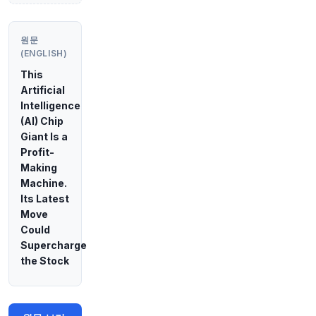
원문 보기
1시간 전
Bloomberg
원문
@business
(ENGLISH)
하루를 시작하기 위해 알아야 할 정보입니다
http
This
s://t.co/KsYi8URi81
Artificial
원문 보기
Intelligence
(AI) Chip
1시간 전
Bloomberg
Giant Is a
@business
Profit-
미국 규제 당국이 면역 치료에 실패한 흑색종 환자
Making
를 대상으로 Replimune의 약품을 승인했습니다.
Machine.
이 약품은 이전에 두 번의 승인 거절을 겪었던
Its Latest
Replimune에게 큰 승리입니다.
https://t.co/eTUN
Move
4qjrGQ
Could
원문 보기
Supercharge
the Stock
1시간 전
investingLive
@investingLive_
암호화폐 소식 - 미국 상원, 휴회 임박에 CLARITY
법안 암호화폐 투표 9월로 연기
https://t.co/H0tL