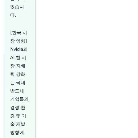
9dx6wfvHOi
있습니
원문 보기
다.
40분 전
investingLive
@investingLive_
[한국 시
중국 7월 수출, 7월에 다시 급증했습니다
https://t.
장 영향]
co/lMwvu9QqHF
Nvidia의
원문 보기
AI 칩 시
43분 전
Bloomberg
장 지배
@business
력 강화
중국이 국내 은행들이 국경 간 무역에서 달러를 우
는 국내
회하기 위해 직접 결제 가능한 새로운 외화들을 추
가함에 따라 위안화 국제화를 가속화하고 있습니
반도체
다.
https://t.co/z7ZNZMI8Ns
기업들의
원문 보기
경쟁 환
경 및 기
47분 전
Reuters Business
@ReutersBiz
술 개발
Atlassian, 강력한 클라우드 수요로 분기별 예상치
방향에
상회
https://t.co/bemsD0sW5j
https://t.co/bem