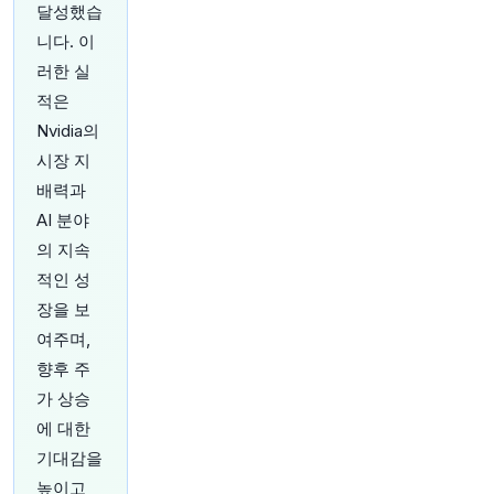
달성했습
33분 전
Bloomberg
니다. 이
@business
러한 실
마카오 카지노, 코로나19 재개 후 가장 가파른 후
퇴 직면: 6월과 7월 예상보다 큰 매출 감소에 투자
적은
자들 불안, 세계 최대 도박 허브의 장기 침체 우려
Nvidia의
고조
https://t.co/9tAEefNxOJ
시장 지
원문 보기
배력과
35분 전
Bloomberg
AI 분야
@business
의 지속
학자금 대출이 일상 재정에 어떤 영향을 미치고 있
적인 성
나요? 블룸버그 기자들과 여러분의 이야기를 공유
해주세요
https://t.co/mI8CLWkFl4
장을 보
원문 보기
여주며,
향후 주
38분 전
Bloomberg
가 상승
@business
에 대한
트레이더들이 호르무즈 해협에 대한 이란 공격 보
도가 연준의 금리 경로에 미칠 영향을 평가함에 따
기대감을
라 금은 좁은 범위에서 움직였습니다.
https://t.co/
높이고