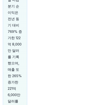
분기 순
23분 전
investingLive
이익은
@investingLive_
전년 동
Asian stocks slide as Middle East jitters hit Korea,
AI names weigh on Nikkei
https://t.co/Z1B24KhRC
기 대비
v
769% 증
가한 122
27분 전
CNBC
@CNBC
억 8,000
7월 중국 수출 23% 급증, 예상치 상회; 수입 둔화
만 달러
https://t.co/Va5wOvcmkq
를 기록
원문 보기
했으며,
매출 또
28분 전
Bloomberg
@business
한 265%
미국-이란 분쟁으로 인한 공급 차질이 2분기 원유,
증가한
휘발유, 디젤 가격을 끌어올리면서 브라질 석유 생
221억
산 업체 Petrobras가 예상을 뛰어넘는 실적을 기
록했습니다.
https://t.co/F4DQMTGtKz
6,000만
원문 보기
달러를