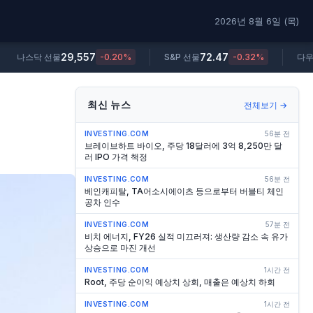
2026년 8월 6일 (목)
29,557
72.47
나스닥 선물
-0.20%
S&P 선물
-0.32%
다우
최신 뉴스
전체보기 →
INVESTING.COM
56분 전
브레이브하트 바이오, 주당 18달러에 3억 8,250만 달
러 IPO 가격 책정
INVESTING.COM
56분 전
베인캐피탈, TA어소시에이츠 등으로부터 버블티 체인
공차 인수
INVESTING.COM
57분 전
비치 에너지, FY26 실적 미끄러져: 생산량 감소 속 유가
상승으로 마진 개선
INVESTING.COM
1시간 전
Root, 주당 순이익 예상치 상회, 매출은 예상치 하회
INVESTING.COM
1시간 전