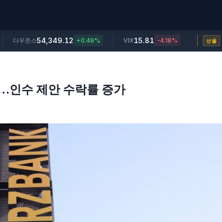
54,349.12
15.81
다우존스
+0.49%
VIX
-4.18%
선물
보…인수 제안 수락률 증가