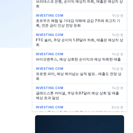
브라데스코 은행, 순이익 예상치 하회, 매출은 예상치 상
회
INVESTING.COM
1시간 전
호르무즈 해협 딜 기대감 약화에 금값 7주래 최고치 기
록, 연준 금리 인상 전망 둔화
INVESTING.COM
1시간 전
FTC 솔라, 주당 순이익 1.31달러 하회, 매출은 예상치 상
회
INVESTING.COM
1시간 전
바이오벤투스, 예상 상회한 순이익과 예상 하회한 매출
INVESTING.COM
1시간 전
유로젠 파마, 예상 뛰어넘는 실적 발표…매출도 전망 상
회
INVESTING.COM
1시간 전
글래드스톤 커머셜, 주당 0.07달러 예상 상회 및 매출
예상 초과 달성
INVESTING.COM
2시간 전
트럼프 통화 이후 무기 부족 문제 논의 위한 회의 소집 예
정 - NBC
INVESTING.COM
2시간 전
카카오 2026년 2분기 이익 증가했으나 주가는 하락