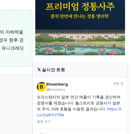
INVESTING.COM
2시간 전
이란-오만 호르무즈 해협 운송 협상, 미국 재고 증가로
유가 추가 하락
INVESTING.COM
2시간 전
딧의 지배력을
이란-오만 대화로 미-이란 평화 협상 기대감 커지며 국
제 유가 하락
경우 향후 경
은 유니크레딧
INVESTING.COM
2시간 전
AI 수요 견인에 따른 샌디스크, 분기 매출 호조 전망
𝕏
실시간 트윗
8분 전
Bloomberg
@business
모건스탠리의 일본 연간 매출이 기록을 경신하며
경쟁사를 제쳤습니다. 월스트리트 금융사가 일본
의 주식 거래 호황을 이용한 결과입니다.
https://t.
co/GalP5Yf19k
원문 보기