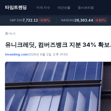
타임트렌딩
미국 지수
야간선물
증시브리핑
7,722.12
26,363.44
S&P 500
-0.19%
NASDAQ
-0.83%
홈
›
뉴스
유니크레딧, 컴버즈뱅크 지분 34% 확
Investing.com
2026년 6월 2일 오후 01:55