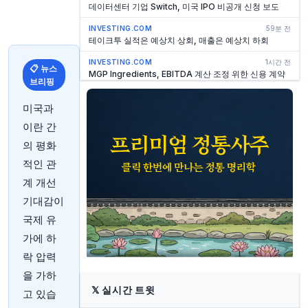
데이터센터 기업 Switch, 미국 IPO 비공개 신청 보도
INVESTING.COM
59분 전
테이크투 실적은 예상치 상회, 매출은 예상치 하회
INVESTING.COM
1시간 전
📋 뉴스
MGP Ingredients, EBITDA 계산 조정 위한 신용 계약
브리핑
및 채권 조건 수정
미국과
INVESTING.COM
1시간 전
마이크로바스트 홀딩스, 데릭 리우 신임 최고회계책임
이란 간
자 임명
의 평화
INVESTING.COM
1시간 전
적인 관
Magnite 사장 Buckley, 옵션 행사 후 160만 달러 상당
주식 매도
계 개선
INVESTING.COM
1시간 전
기대감이
반에크 BNB ETF, 신규 계약에 따라 비트고를 두 번째
국제 유
BNB 수탁사로 지정
가에 하
MARKETWATCH
1시간 전
달러 약세 속 현재 금에 투자하는 현명한 방법
락 압력
을 가하
INVESTING.COM
1시간 전
셀룰라리티, 최고 상업 책임자 릭 곤잘레스 즉시 해임
𝕏
실시간 트윗
고 있습