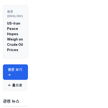
1시간 전
CNBC
@CNBC
원문
맥킨지 경제 이동성 연구소 및 W.K. 켈로그 재단이
(ENGLISH)
발표한 새로운 보고서에 따르면, 경제적 이동성과
US-Iran
관련하여 "가장 중요한 과제"는 affordability(가격
Peace
적정성)입니다. 소득 수준에 걸쳐 30,000명의 미
Hopes
국인을 대상으로 한 설문 조사 결과, 응답자의
90%가 주택 및 의료와 같은 다른 주요 비용보다
Weigh on
식료품 및 식품 가격을 가장 우려되는 비용으로 꼽
Crude Oil
았습니다. 더 보기:
https://t.co/xadlU1sxaO
Prices
원문 보기
원문 보기
→
← 홈으로
1시간 전
Bloomberg
@business
FIFA 회장이 NFL 커미셔너보다 훨씬 적게 받는다
관련 뉴스
고 하면 동정심이 들 수도 있습니다.
https://t.co/7
8XHHyarDN