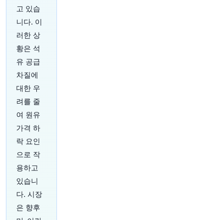
고 있습
브라질 정부는 연간 최대 350억 달러 규모의 해외
니다. 이
채권 발행 승인을 의회에 요청하면서, 대규모 해외
채권 발행보다는 유연성을 추구하고 있다고 다니
러한 상
엘 릴 재무장관이 인터뷰에서 밝혔습니다.
https://
황은 석
t.co/r6fddPUJKf
유 공급
원문 보기
차질에
30분 전
Bloomberg
대한 우
@business
려를 줄
미국 상원이 Brett Matsumoto를 노동통계국
여 원유
(Bureau of Labor Statistics) 국장으로 인준했습
니다. 도널드 트럼프 대통령이 작년 그의 전임자를
가격 하
갑자기 해임한 후 중요한 리더십 역할을 복원한 것
락 요인
입니다.
https://t.co/Ef8CboIyjm
으로 작
원문 보기
용하고
35분 전
Bloomberg
있습니
@business
다. 시장
다임러 트럭은 2030년 배출가스 목표치를 놓치는
은 향후
1%p당 약 1억 2천만 유로의 벌금을 부과받을 것이