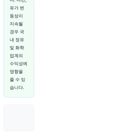
스템 연계 네트워크에 대한 제재 강화하며 경제 압
유가 변
박 높여. 도널드 트럼프 대통령은 워싱턴과 테헤란
이 합의에 근접하고 있다고 언급.
https://t.co/xEm
동성이
pgx94qv
지속될
원문 보기
경우 국
내 정유
1시간 전
Bloomberg
@business
및 화학
이번 주 블룸버그 스포츠 뉴스레터에서는 샴푸 재
업계의
벌 상속인과 유명 런던 축구 클럽 인수 시도에 대
수익성에
해 살펴봅니다
https://t.co/u45U1FYCrk
영향을
원문 보기
줄 수 있
1시간 전
Bloomberg
습니다.
@business
Latigo Biotherapeutics, 비마약성 통증 치료제를
개발하는 임상 단계 기업, 금요일 공모가 최고가로
3억 4,560만 달러를 조달하며 17% 상승했습니다.
https://t.co/gKt18wLIUe
원문 보기