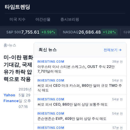
타임트렌딩
미국 지수
야간선물
증시브리핑
7,755.61
26,686.48
S&P 500
+0.59%
NASDAQ
+1.28%
다
홈
›
뉴스
최신 뉴스
전체보기 →
미-이란 평화
INVESTING.COM
38분 전
기대감, 국제
아우스터 이사 스티븐 스케그스, OUST 주식 22만
유가 하락 압
7,701달러 매도
력으로 작용
INVESTING.COM
54분 전
써모 피셔 CEO 마크 카스퍼, 860만 달러 규모 TMO 주
2026년
식 매도
Yahoo
5월 29
INVESTING.COM
54분 전
Finance
일 오후
써모 피셔 CEO, 860만 달러 상당 보통주 매도
07:16
INVESTING.COM
54분 전
존슨앤존슨 EVP, 409만 달러 상당 주식 매도
INVESTING.COM
57분 전