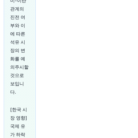
미-이란
라고 CEO Karin Rådström이 밝혔습니다.
https://
t.co/f8MdbRGdPA
관계의
원문 보기
진전 여
부와 이
40분 전
Bloomberg
에 따른
@business
Centerbridge Partners의 지원을 받는 독일 디지
석유 시
털 소비자 금융 은행인 Auxmoney GmbH가 매각
장의 변
또는 기업공개(IPO)를 포함한 옵션을 고려 중이라
화를 예
고 소식통이 전했습니다.
https://t.co/W0yIjDUfX
g
의주시할
원문 보기
것으로
보입니
45분 전
Bloomberg
다.
@business
브라질은 아마존 열대우림 파괴를 줄이는 데 성공
했습니다. 하지만 국경 건너편인 볼리비아는 농업
[한국 시
기업의 새로운 전장이 되어, 더 저렴한 땅값과 느
장 영향]
슨한 규제로 산림 파괴가 가속화되고 있습니다.
htt
ps://t.co/6GTw2xthVa
국제 유
원문 보기
가 하락