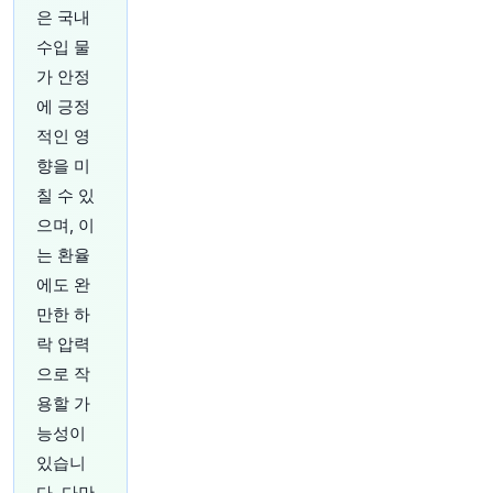
은 국내
50분 전
Bloomberg
수입 물
@business
가 안정
트럼프, 아직 증명되지 않은 주택 사기 혐의로 연
준 이사 리사 쿡 해고 위협 재점화. 블룸버그가 입
에 긍정
수한 서한에 따르면, 이는 중앙은행 독립성을 둘러
적인 영
싼 법적 분쟁을 다시 촉발할 수 있는 움직임.
http
향을 미
s://t.co/HhSILieZp8
원문 보기
칠 수 있
으며, 이
55분 전
Bloomberg
는 환율
@business
에도 완
피치 신용평가사는 지난달 칠레 의회에서 승인된
만한 하
감세 조치가 즉각적인 세수 감소를 상쇄할 만큼 충
분한 성장을 촉진할지에 대해 회의적인 입장을 보
락 압력
이고 있습니다.
https://t.co/CCp5RrIX0n
으로 작
원문 보기
용할 가
능성이
1시간 전
Bloomberg
@business
있습니
미국, 이란의 암호화폐 거래소 및 그림자 금융 시
다. 다만,