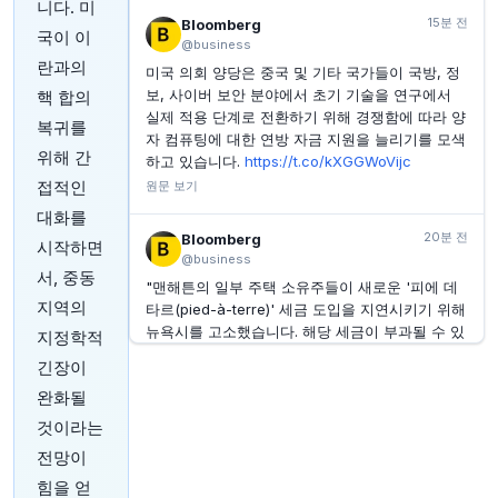
INVESTING.COM
1시간 전
니다. 미
캐피탈 사우스웨스트, 20억 달러 ATM 프로그램에
15분 전
Bloomberg
국이 이
RBC 캐피탈 마켓을 판매 대행사로 추가
@business
란과의
미국 의회 양당은 중국 및 기타 국가들이 국방, 정
INVESTING.COM
1시간 전
올레녹스, 감사인으로 우리쉬 포펙 선임 및 RBSM LLP
보, 사이버 보안 분야에서 초기 기술을 연구에서
핵 합의
해임
실제 적용 단계로 전환하기 위해 경쟁함에 따라 양
복귀를
자 컴퓨팅에 대한 연방 자금 지원을 늘리기를 모색
INVESTING.COM
1시간 전
위해 간
하고 있습니다.
https://t.co/kXGGWoVijc
코버넌트 로지스틱스, 주요 임원 퇴직 조건 업데이트
접적인
원문 보기
대화를
20분 전
Bloomberg
시작하면
@business
서, 중동
"맨해튼의 일부 주택 소유주들이 새로운 '피에 데
지역의
타르(pied-à-terre)' 세금 도입을 지연시키기 위해
뉴욕시를 고소했습니다. 해당 세금이 부과될 수 있
지정학적
는 부동산 목록 공개로 인해 "대중의 혼란"과 "불
긴장이
필요한 조사"를 야기했다고 주장합니다.
https://t.
완화될
co/MC6Khie9HO"
원문 보기
것이라는
전망이
25분 전
Bloomberg
힘을 얻
@business