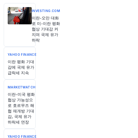
원문 보기
INVESTING.COM
이란-오만 대화
1시간 전
Bloomberg
로 미-이란 평화
@business
협상 기대감 커
7월 미국인들의 전반적인 고용 시장 전망이 개선
지며 국제 유가
되었으며, 연방준비은행 뉴욕 연준이 금요일 발표
하락
한 조사에 따르면 향후 인플레이션에 대한 기대치
도 높아졌습니다.
https://t.co/rSOlTBYWCu
YAHOO FINANCE
원문 보기
이란 평화 기대
감에 국제 유가
1시간 전
Bloomberg
급락세 지속
@business
튀르키예, 사우디아라비아, 파키스탄이 상호 방어
MARKETWATCH
를 위한 3자 협정을 체결했습니다: 저녁 브리핑입
이란-미국 평화
니다
https://t.co/Oqf50lMCL9
협상 가능성으
원문 보기
로 호르무즈 해
협 재개방 기대
감, 국제 유가
1시간 전
Axios
하락세 연장
@axios
"테스트 완료: 샌드위치에 대한 월스트리트의 식욕
YAHOO FINANCE