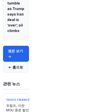
@CNBC
tumble
역대 최고의 성장 스토리 중 하나는 Josh Brown
as Trump
의 리스트에 있는 신용카드 주식입니다
https://t.c
says Iran
o/WtQwgKZ3OU
deal is
원문 보기
’over’; oil
climbs
48분 전
Bloomberg
@business
중국이 작년 무역 휴전 협정의 일환으로 이행하기
로 한 구매 약속을 이행하기 위해 다시 한번 대량
원문 보기
의 미국산 대두를 확보했습니다.
https://t.co/65ie
→
LKFXGA
원문 보기
← 홈으로
49분 전
CNBC
@CNBC
관련 뉴스
폭스 광고, 스트리밍 서비스 터비, 월드컵으로 성
장세
원문 보기
YAHOO FINANCE
트럼프, 이란
MOU 종료 발언
50분 전
investingLive