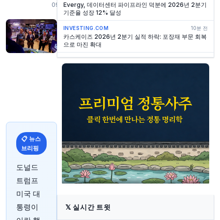
09:30
Evergy, 데이터센터 파이프라인 덕분에 2026년 2분기
기준율 성장 12% 달성
INVESTING.COM
10분 전
카스케이즈 2026년 2분기 실적 하락: 포장재 부문 회복
으로 마진 확대
INVESTING.COM
11분 전
어닝콜 분석: 하우멧 에어로스페이스, 2026년 2분기 예
상치 상회 및 전망 상향
INVESTING.COM
11분 전
Helmerich & Payne, 2026년 3분기 매출 최고 기록,
주가 13% 급등
INVESTING.COM
11분 전
CPI 2026년 2분기 실적 발표: EPS 부진에도 매출은 예
📋 뉴스
상 상회, 현금 흐름 급증
브리핑
INVESTING.COM
11분 전
TBC Bank, 2026년 2분기 실적 발표: 14분기 연속
도널드
ROE 23% 돌파
트럼프
YAHOO FINANCE
17분 전
미국 대
스페이스X의 전력 수요, '명백한 긍정적' 신호
통령이
𝕏
실시간 트윗
YAHOO FINANCE
24분 전