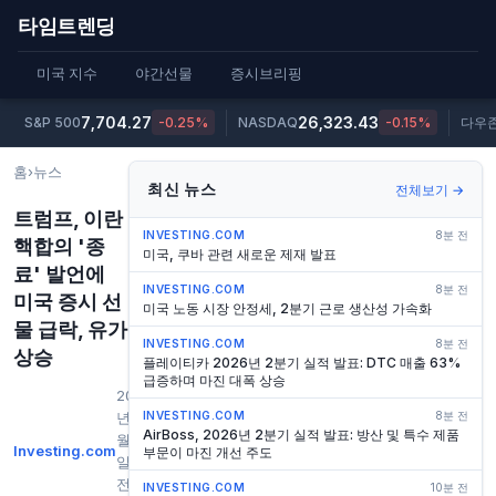
타임트렌딩
미국 지수
야간선물
증시브리핑
7,704.27
26,323.43
S&P 500
-0.25%
NASDAQ
-0.15%
다우
홈
›
뉴스
최신 뉴스
전체보기 →
트럼프, 이란
INVESTING.COM
8분 전
핵합의 '종
미국, 쿠바 관련 새로운 제재 발표
료' 발언에
INVESTING.COM
8분 전
미국 증시 선
미국 노동 시장 안정세, 2분기 근로 생산성 가속화
물 급락, 유가
INVESTING.COM
8분 전
상승
플레이티카 2026년 2분기 실적 발표: DTC 매출 63%
급증하며 마진 대폭 상승
2026
년 7
INVESTING.COM
8분 전
AirBoss, 2026년 2분기 실적 발표: 방산 및 특수 제품
월 8
Investing.com
부문이 마진 개선 주도
일 오
전
INVESTING.COM
10분 전