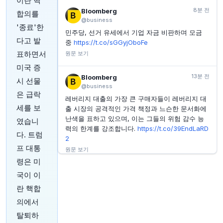
이란 핵
웨스턴 디지털 주가, 실적 발표 후 폭락한 이유는?
8분 전
Bloomberg
합의를
YAHOO FINANCE
24분 전
@business
여기서 70% 상승? 월스트리트 전문가들, 향후 12개월
'종료'한
민주당, 선거 유세에서 기업 자금 비판하며 모금
메타 주가 상승 기대
다고 발
중
https://t.co/sGGyjOboFe
YAHOO FINANCE
27분 전
표하면서
원문 보기
테슬라 주가, 7월에 26% 급락한 이유
미국 증
YAHOO FINANCE
27분 전
13분 전
Bloomberg
시 선물
Axon Enterprise vs. Booking: 2026년 더 나은 투자
@business
는?
은 급락
레버리지 대출의 가장 큰 구매자들이 레버리지 대
세를 보
출 시장의 공격적인 가격 책정과 느슨한 문서화에
난색을 표하고 있으며, 이는 그들의 위험 감수 능
였습니
력의 한계를 강조합니다.
https://t.co/39EndLaRD
다. 트럼
2
프 대통
원문 보기
령은 미
16분 전
Axios
국이 이
@axios
란 핵합
더 많은 미국인들이 폭염이 자신들의 삶에 영향을
의에서
미치고 있다고 말합니다
https://t.co/OJ02mIcTB
7
탈퇴하