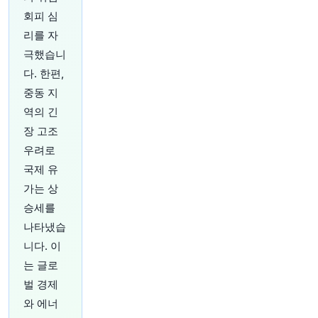
료 소식에 불만을 표하고 있습니다.
https://t.co/k
회피 심
x62huOubN
리를 자
원문 보기
극했습니
다. 한편,
33분 전
Bloomberg
@business
중동 지
캐나다 산림에 산불을 유발하기 쉬운 건조하고 더
역의 긴
운 날씨가 지구 온난화로 인해 발생할 확률이 두
장 고조
배가 되었습니다.
https://t.co/b6djeBNd58
원문 보기
우려로
국제 유
33분 전
CNBC
가는 상
@CNBC
승세를
8월 첫 주밖에 되지 않았지만, Tom Lee는 이미 주
나타냈습
식 시장의 강세를 예상하고 있습니다. Fundstrat
Capital의 리서치 책임자는 수요일 늦게 고객들에
니다. 이
게 보낸 영상에서 S&P 500 지수가 이번 달 7,900-
는 글로
8,000까지 치솟을 수 있다고 생각한다고 말했습니
벌 경제
다. 이 목표 범위는 수요일 종가 7,723.55 대비
2.3%에서 3.6%의 상승 여력을 의미합니다.
와 에너
CNBC Pro에서 더 읽어보기:
https://t.co/u6CTxN