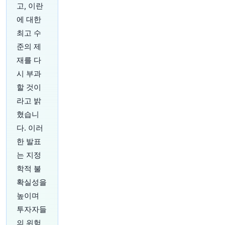
원문 보기
고, 이란
에 대한
18분 전
Bloomberg
최고 수
@business
준의 제
블랙스톤의 전 상무이사 Ralph Yang이 사모펀드
매니저가 소유한 중견 기업에 소수 지분 투자를 하
재를 다
는 Audax Strategic의 공동 대표로 발탁되었습니
시 부과
다.
https://t.co/TympcTvf1x
할 것이
원문 보기
라고 밝
23분 전
Bloomberg
혔습니
@business
다. 이러
인도 설탕 생산 업체들은 정부가 축제 기간을 앞두
한 발표
고 공급을 늘리고 사상 최고가를 잡으려 하면서,
는 지정
다가오는 도정 시즌에 평년보다 일찍 사탕수수 도
축을 시작할 예정입니다
https://t.co/HHJ8shIT8E
학적 불
원문 보기
확실성을
높이며
28분 전
Bloomberg
투자자들
@business
Snapchat 사용자들이 저장 공간 무제한 정책 종
의 위험