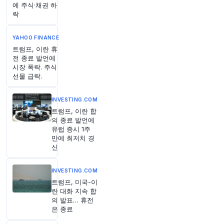
에 주식·채권 하
@investingLive_
락
오늘 S&P 및 나스닥 지수를 이끄는 기술적 요인은
무엇일까요?
https://t.co/KlBYHkE9bT
YAHOO FINANCE
원문 보기
트럼프, 이란 휴
전 종료 발언에
53분 전
Bloomberg
시장 폭락. 주식
@business
선물 급락.
공화당은 전처와 전 장인으로부터 제기된 심각한
혐의에도 불구하고 오하이오주 맥스 밀러 하원의
INVESTING.COM
원을 여전히 폭넓게 지지하고 있습니다.
@Erika_D
트럼프, 이란 합
_Smith
는 그의 선거가 트럼프의 스캔들 생존 책략
의 종료 발언에
이 트럼프 없이도 통할 수 있는지 시험할 것이라고
유럽 증시 1주
말했습니다 (via
@opinion
)
https://t.co/ZYjJ8Rp
만에 최저치 경
eJc
신
원문 보기
INVESTING.COM
58분 전
Bloomberg
트럼프, 미국-이
@business
란 대화 지속 합
의 발표… 휴전
ConocoPhillips는 라이언 랜스 CEO가 은퇴하고
은 종료
그의 재무 최고 책임자인 앤디 오브라이언이 9월 1
일부터 후임한다고 발표했습니다.
https://t.co/lM