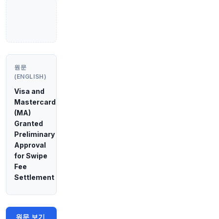
3
원문 보기
1시간 전
Bloomberg
@business
만약 아무것도 하지 않는 것이 전체 아이디어라면,
원문
대체 왜 이런 허술한 회계 방식을 사용하는 것일까
(ENGLISH)
요? 저는 세 가지 주요 이유를 관찰했습니다.
http
s://t.co/X0Ju8A8UCr
Visa and
원문 보기
Mastercard
(MA)
1시간 전
Bloomberg
Granted
@business
Preliminary
도널드 트럼프 대통령의 외교 정책팀 핵심 인사들
Approval
인 스티브 위트코프 특별대사 와 사위 재러드 쿠슈
for Swipe
너가 향후 7~10일 내 키이우와 모스크바를 방문할
Fee
수 있습니다.
https://t.co/7xyqNu42MD
Settlement
원문 보기
1시간 전
CNBC
@CNBC
원문 보기