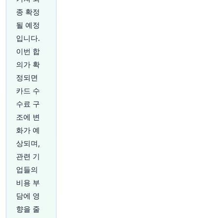
캐나다 주요 와인 생산지 중 한 곳에서 통제되지
종 확정
않는 산불이 확산됨에 따라 12,000명 규모의 마을
주민들에게 대피 명령이 내려졌습니다.
https://t.c
될 예정
o/6wy4p5uQ9k
입니다.
원문 보기
이번 합
의가 확
49분 전
Bloomberg
@business
정되면
"우리는 이란 사태의 '게임 한가운데'에 있다"고
카드 수
JD 밴스 부통령이 폭스 뉴스 인터뷰에서 말했습니
수료 구
다.
https://t.co/i60X1bCCNI
조에 변
원문 보기
화가 예
54분 전
Bloomberg
상되며,
@business
관련 기
2002년 스파이더맨 이후, 10대 거미줄 영웅은 11
업들의
편의 영화를 통해 전 세계 흥행 수익 100억 달러를
벌어들였습니다. 이는 스타워즈 프랜차이즈와 거
비용 부
의 같은 수준이며, 제임스 본드, 해리포터, 분노의
담에 영
질주를 훨씬 앞섭니다. 다른 영화 캐릭터들은 비교
향을 줄
조차 되지 않습니다. Pursuits Weekly 뉴스레터를