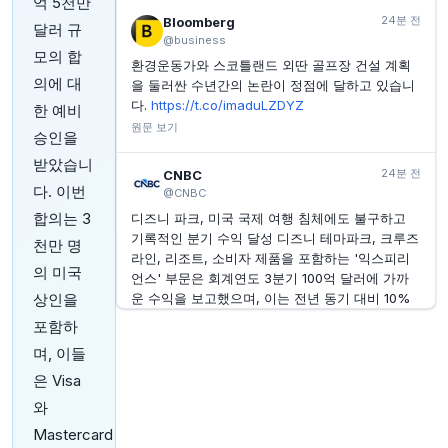
억 5천만
YAHOO FINANCE
1시간 전
24분 전
Bloomberg
달러 규
퍼블릭스, 우려스러운 고객 행동 반전에 고전
@business
모의 합
환경운동가와 스코틀랜드 외딴 골프장 건설 계획
YAHOO FINANCE
1시간 전
의에 대
지난달 샌디스크 주가가 거의 20% 급락한 이유는?
을 둘러싼 수년간의 논란이 정점에 달하고 있습니
다.
https://t.co/imaduLZDYZ
한 예비
YAHOO FINANCE
1시간 전
원문 보기
Koppers 2분기 실적 발표 하이라이트
승인을
받았습니
24분 전
CNBC
다. 이번
@CNBC
합의는 3
디즈니 파크, 미국 국제 여행 침체에도 불구하고
기록적인 분기 수익 달성 디즈니 테마파크, 크루즈
천만 명
라인, 리조트, 소비자 제품을 포함하는 '익스피리
의 미국
언스' 부문은 회계연도 3분기 100억 달러에 가까
상인을
운 수익을 보고했으며, 이는 전년 동기 대비 10%
증가한 수치로 분기 사상 최고치입니다. 이 부문은
포함하
6개 분기 연속 기록적인 수익을 올리고 있습니다.
며, 이들
더 알아보기:
https://t.co/5Li9rPwcy5
은 Visa
원문 보기
와
Mastercard