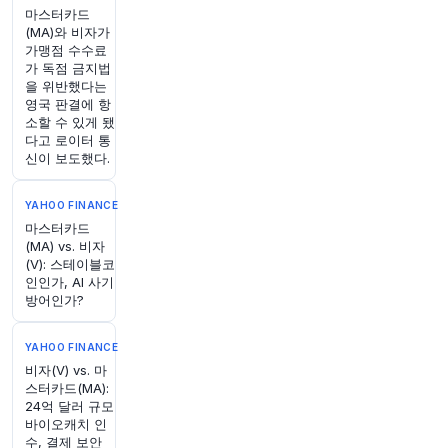
마스터카드
(MA)와 비자가
2시간 전
Bloomberg
가맹점 수수료
@business
가 독점 금지법
을 위반했다는
대학들은 기술을 배우고 싶어하는 근로자들에게
영국 판결에 항
AI 단기 과정을 판매하고 있습니다. 하지만 결국 고
소할 수 있게 됐
용주들이 어떤 새로운 기술을 중요하게 평가할지
다고 로이터 통
는 아직 불분명합니다
https://t.co/oHUed9Jjvg
신이 보도했다.
원문 보기
YAHOO FINANCE
2시간 전
Bloomberg
마스터카드
@business
(MA) vs. 비자
마카우바 열매(야자나무에서 자람)가 항공 여행을
(V): 스테이블코
더 친환경적으로 만드는 해결책이 될 수 있을까?
인인가, AI 사기
방어인가?
한 국부 펀드가 30억 달러를 투자했다.
https://t.c
o/UiRVZW8mOK
원문 보기
YAHOO FINANCE
비자(V) vs. 마
스터카드(MA):
2시간 전
Bloomberg
24억 달러 규모
@business
바이오캐치 인
목요일 늦은 시각, 독일 서부의 주요 군사 기지 상
수, 결제 보안