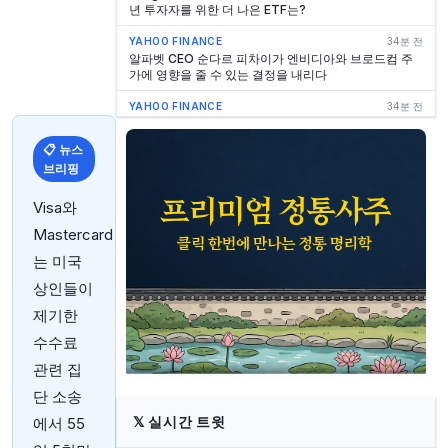
년 투자자를 위한 더 나은 ETF는?
YAHOO FINANCE
34분 전
알파벳 CEO 순다르 피차이가 엔비디아와 브로드컴 주
가에 영향을 줄 수 있는 결정을 내리다
YAHOO FINANCE
34분 전
네비우스 주가 지난달 31% 급락, 지금이 매수 시점일
까?
📋 뉴스
브리핑
YAHOO FINANCE
45분 전
AI가 기술 부문 일자리 감소 주도: 오라클·마이크로소프
트, 해고율 20년 최고치 견인
Visa와
Mastercard
YAHOO FINANCE
49분 전
제이미 다이먼 JP모건, 온스당 금값 5,000달러 도달 전
는 미국
망… 투자자에게 헤지 수단으로 주목
상인들이
YAHOO FINANCE
58분 전
제기한
브라질, 즉각적인 암호화폐 이체 금지? 중앙은행 새 법
안 도입
수수료
관련 집
YAHOO FINANCE
1시간 전
2027년 말 XRP 가격 예측: 상당한 상승 전망
단 소송
YAHOO FINANCE
1시간 전
𝕏
실시간 트윗
에서 55
뱅크 오브 아메리카, 애플 실적 발표 후 목표 주가 조정