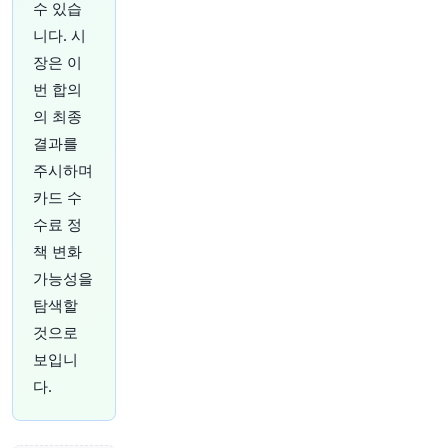
여기서 읽어보세요:
https://t.co/9YCfYwVHL3
수 있습
📷️: Jay Maidment via Sony Pictures
니다. 시
원문 보기
장은 이
번 합의
의 최종
결과를
주시하며
59분 전
Bloomberg
카드 수
@business
뉴욕에서 새롭게 복원된 3개의 아르데코 해변 파
수료 정
빌리온은 공공 해변 투자에 대한 지속적인 힘을 보
책 변화
여줍니다.
https://t.co/p4bY5hykiU
가능성을
원문 보기
탐색할
1시간 전
Bloomberg
것으로
@business
보입니
고부채 기업들이 은행 대출 시장의 저렴한 자본을
다.
위해 사모 신용 대출을 점점 더 포기하고 있습니
다. 이는 높은 금리가 더 오래 지속될 것이라는 냉
혹한 현실을 보여줍니다.
https://t.co/Omt3yo9NJ