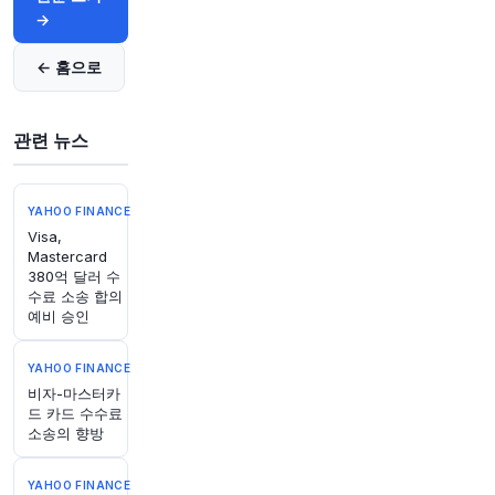
ETF 산업의 다음 큰 도약은? 금리 불확실성이 지
→
속되는 가운데 왜 이러한 위험 자산이 주목받고 있
을까
https://t.co/ZckZI3e7vS
← 홈으로
원문 보기
관련 뉴스
1시간 전
Bloomberg
@business
Strategic Value Partners가 독일 제조업체 두 곳
에 과감한 베팅을 했지만, 높은 에너지 비용과 금
YAHOO FINANCE
리가 결국 계획을 뒤엎었습니다. Brink에서 더 자
Visa,
세히 읽어보세요.
https://t.co/7oc1lawcn6
Mastercard
380억 달러 수
원문 보기
수료 소송 합의
예비 승인
1시간 전
Bloomberg
@business
YAHOO FINANCE
블룸버그 Big Take 팟캐스트와
@iHeartRadio
의
비자-마스터카
"Our Town"은 급진적인 사회 실험 계획을 가지고
드 카드 수수료
이주해 온 극우 기독교인 그룹 이후 테네시주 게인
소송의 향방
즈보로 주민들을 따라갑니다.
https://t.co/nhI9RG
RXQY
https://t.co/LR2IAeIZAj
YAHOO FINANCE
원문 보기