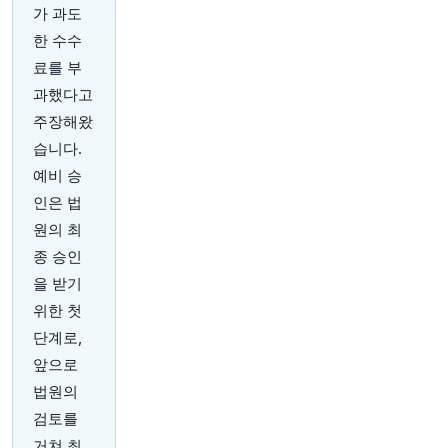
가 과도
한 수수
34분 전
Bloomberg
료를 부
@business
과했다고
트럼프 행정부가 플로리다 석유 재벌이자 공화당
주장해왔
기부자인 Harry Sargeant III에게 베네수엘라 투자
습니다.
를 철회하라고 압박을 강화하고 있습니다.
https://
t.co/7LiIhLW2Hm
예비 승
원문 보기
인은 법
원의 최
39분 전
Bloomberg
종 승인
@business
푸에르토리코의 연방 임명 재정 규제 당국은 10년
을 받기
간 최대 59억 달러 규모의 400메가와트 비상 전력
위한 첫
계약을 취소할 수 있다고 밝혔습니다.
https://t.co/
단계로,
7XPsZeCC8U
앞으로
원문 보기
법원의
44분 전
Bloomberg
검토를
@business
거쳐 최