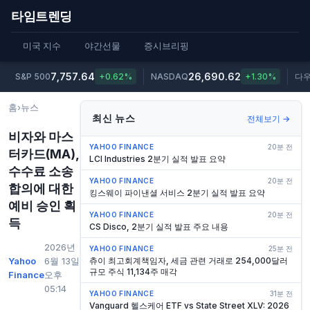
타임트렌딩
미국 지수
야간선물
증시브리핑
7,757.64
26,690.62
S&P 500
+0.62%
NASDAQ
+1.30%
다
홈
›
뉴스
최신 뉴스
전체보기 →
비자와 마스
YAHOO FINANCE
20분 전
터카드(MA),
LCI Industries 2분기 실적 발표 요약
수수료 소송
YAHOO FINANCE
20분 전
합의에 대한
킹스웨이 파이낸셜 서비스 2분기 실적 발표 요약
예비 승인 획
YAHOO FINANCE
20분 전
득
CS Disco, 2분기 실적 발표 주요 내용
2026년
YAHOO FINANCE
25분 전
Yahoo
6월 13일
츄이 최고회계책임자, 세금 관련 거래로 254,000달러
규모 주식 11,134주 매각
Finance
오후
05:14
YAHOO FINANCE
31분 전
Vanguard 헬스케어 ETF vs State Street XLV: 2026