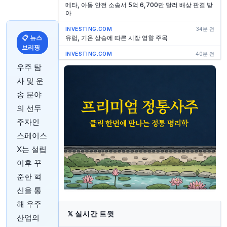
메타, 아동 안전 소송서 5억 6,700만 달러 배상 판결 받
아
INVESTING.COM
34분 전
📋 뉴스
유럽, 기온 상승에 따른 시장 영향 주목
브리핑
INVESTING.COM
40분 전
오큘리스 홀딩스, 주당 순이익 0.23 스위스프랑 상회,
우주 탐
매출도 예상치 돌파
사 및 운
INVESTING.COM
45분 전
송 분야
굿윈, 방위 산업 매각 고려 - FT
의 선두
INVESTING.COM
53분 전
7월 미국 고용 증가 전망, 실업률은 4.2% 유지 예상
주자인
스페이스
INVESTING.COM
54분 전
OCBC 주가, 오늘 급등 이유?
X는 설립
이후 꾸
INVESTING.COM
56분 전
이란 평화 불확실성 및 미국 고용 지표 경계 속에 아시아
준한 혁
외환 시장 제한적 움직임, 달러 강세
신을 통
INVESTING.COM
57분 전
해 우주
리본 커피 CEO 임정재, REBN 주식 236억 원 규모 매입
𝕏
실시간 트윗
산업의
INVESTING.COM
57분 전