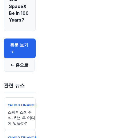
ps://t.co/ifQfCPcEUL
SpaceX
원문 보기
Be in 100
Years?
59분 전
Bloomberg
@business
멕시코 당국, 10년 이상 된 교사 양성생 수십 명 납
원문 보기
치 및 사망 사건 증거 은닉 혐의로 전 주지사 구금.
→
이는 멕시코 최악의 범죄 사건 중 하나입니다.
http
s://t.co/b29cNZt9PA
← 홈으로
원문 보기
59분 전
CNBC
관련 뉴스
@CNBC
엔화 가치 지지를 위한 전례 없는 미일 양국의 개
입이 시장 흐름을 형성할 수 있습니다. 일본은 이
전에도 외환 시장에 개입한 적이 있지만, 이번은
YAHOO FINANCE
평소보다 규모가 컸습니다. 보도에 따르면 달러-엔
스페이스X 주
직접 환율보다는 유로-엔 크로스를 이용했으며, 워
식, 5년 후 어디
에 있을까?
싱턴의 지지와 명시적인 정치적 지지를 등에 업고
진행되었습니다. 더 읽기:
https://t.co/AHF0aiOVi
T
YAHOO FINANCE