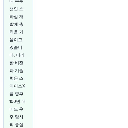
대 우주
막대한 부채를 안고 있는 경제에 새로운 압박을 가
하고 있으며, 이란 전쟁으로 인한 에너지 충격으로
선인 스
이미 뒤흔들리고 있는 금융 시장에 또 다른 골칫거
타십 개
리를 안겨주고 있습니다. 더 자세한 내용은 여기에
발에 총
서 확인하세요:
https://t.co/twcwgO3E8s
원문 보기
력을 기
울이고
34분 전
Bloomberg
있습니
@business
다. 이러
소식통에 따르면 중국 중앙은행이 홍콩에서 금을
한 비전
더 많이 비축하고 있으며, 이는 해당 도시를 주요
귀금속 거래 허브로 만들기 위한 노력을 지원할 가
과 기술
능성이 높다고 합니다.
https://t.co/cFwWDVScn
력은 스
Q
페이스X
원문 보기
를 향후
39분 전
Bloomberg
100년 뒤
@business
에도 우
종양학 전문 바이오 기업 BlossomHill, 상장 범위
주 탐사
중간 가격으로 1억 5천만 달러 규모의 미국 IPO 성
공적으로 마감
https://t.co/O4yMl377hY
의 중심