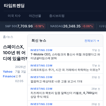
타임트렌딩
미국 지수
야간선물
증시브리핑
7,709.96
26,348.35
S&P 500
-0.18%
NASDAQ
-0.06%
다우
홈
›
뉴스
최신 뉴스
전체보기 →
스페이스X,
INVESTING.COM
17분 전
100년 뒤 어
T-Mobile CEO, 스타링크의 통신사 위협 과장됐다고 파
디에 있을까?
이낸셜타임스에 밝혀
INVESTING.COM
17분 전
2026년
드래프트킹스 주가, 시간 외 거래에서 하락하는 이유는?
Yahoo
7월 3일
Finance
오후
INVESTING.COM
23분 전
02:05
깔끔하고 예상대로 나온 고용 보고서 기대
INVESTING.COM
28분 전
치즈케이크 팩토리 임원 알렉산더 카펠로, 6,789달러
상당 주식 매도
INVESTING.COM
29분 전