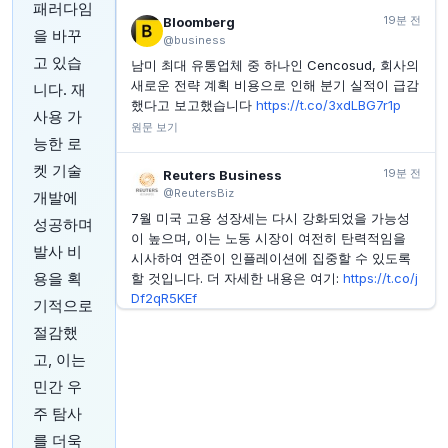
ZipRecruiter CEO, 회사 주식 129,195달러어치 매도
패러다임
19분 전
Bloomberg
을 바꾸
INVESTING.COM
58분 전
@business
닌텐도, 실적 예상치 상회 및 전망 상향으로 5% 급등…
고 있습
남미 최대 유통업체 중 하나인 Cencosud, 회사의
Switch 2 기대감 고조
새로운 전략 계획 비용으로 인해 분기 실적이 급감
니다. 재
INVESTING.COM
1시간 전
했다고 보고했습니다
https://t.co/3xdLBG7r1p
사용 가
M3 주가, 오늘 왜 폭락했나?
원문 보기
능한 로
켓 기술
19분 전
Reuters Business
@ReutersBiz
개발에
7월 미국 고용 성장세는 다시 강화되었을 가능성
성공하며
이 높으며, 이는 노동 시장이 여전히 탄력적임을
발사 비
시사하여 연준이 인플레이션에 집중할 수 있도록
용을 획
할 것입니다. 더 자세한 내용은 여기:
https://t.co/j
Df2qR5KEf
기적으로
원문 보기
절감했
고, 이는
24분 전
Bloomberg
민간 우
@business
텐센트의 지출 계획이 투자자들의 싸늘한 인공지
주 탐사
능 과도한 지출에 대한 경계심을 불러일으킬 것입
를 더욱