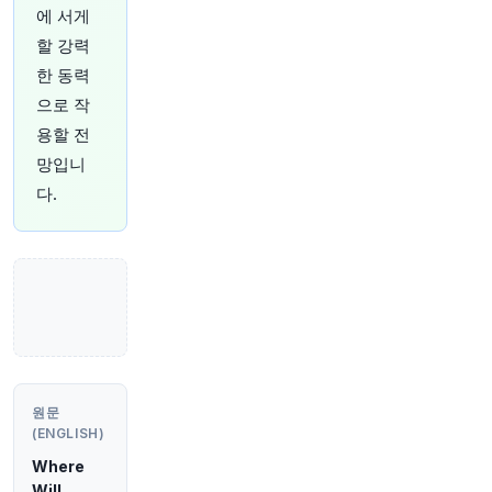
원문 보기
에 서게
할 강력
44분 전
Bloomberg
한 동력
@business
으로 작
Fed의 Fima Repo Facility, 8주 연속 미사용
http
s://t.co/tANvpJjgBC
용할 전
원문 보기
망입니
다.
49분 전
Bloomberg
@business
콴타스의 국내 항공 여행 독점적 지배가 3개 신규
사업자의 출범 시도로 수십 년 만에 가장 힘든 시
험대에 오를 수 있습니다. 오늘날의 오스트레일리
아 브리핑에서 호주 및 전 세계 블룸버그 최고의
소식을 매일 받아보세요
https://t.co/ya8kxZgdC
Q
원문 보기
원문
(ENGLISH)
54분 전
Bloomberg
@business
Where
HSBC, 도쿄 본사 매각 후 새 건물로 이전 계획
htt
Will