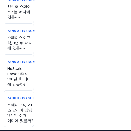
원문 보기
3년 후 스페이
스X는 어디에
있을까?
YAHOO FINANCE
스페이스X 주
1시간 전
식, 1년 뒤 어디
Bloomberg
에 있을까?
@business
일본 Topix 주가 지수가 600개 이상의 기업(구성
종목의 3분의 1 이상)이 새로운 자격 요건에 따라
YAHOO FINANCE
점진적으로 제외될 것으로 예상되며, 이는 사상 최
NuScale
대 규모의 개편이 될 전망입니다.
https://t.co/OG
Power 주식,
bVVj9WU2
100년 후 어디
에 있을까?
원문 보기
YAHOO FINANCE
1시간 전
CNBC
스페이스X, 2.1
@CNBC
조 달러에 상장.
인도를 뒤흔들 수 있는 72시간의 위기, Meta 비즈
1년 뒤 주가는
니스에 대한 법적 보호 상실 위험
https://t.co/Ca
어디에 있을까?
0DRGga9p
원문 보기