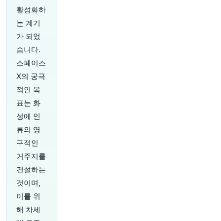
니다.
https://t.co/Sa3Y8JkuEf
활성화하
원문 보기
는 계기
가 되었
24분 전
Bloomberg
@business
습니다.
거래 기록 및 위성 사진을 통해 북한의 독재자 김
스페이스
정은이 어떻게 전 세계 제재를 무시하고 220억 달
X의 궁극
러의 막대한 수익을 조용히 축적하여 자신의 정권
과 핵무기를 강화했는지 알 수 있습니다. The Big
적인 목
Take 기사를 읽어보세요:
https://t.co/PA2jDcTrK
표는 화
0
📷️: Gavriil GRIGOROV/POOL/AFP via Getty
성에 인
Images
원문 보기
류의 영
구적인
거주지를
건설하는
것이며,
30분 전
Reuters Business
이를 위
@ReutersBiz
해 차세
유럽 전역의 기록적인 고온이 식량 가격, 공급망,