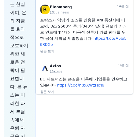
는 현실
INVESTING.COM
45분 전
14분 전
Bloomberg
주택 시장 제약 속 Essent Group 실적 발표 대기
이며, 은
@business
프랑스가 익명의 소스를 인용한 ANI 통신사에 따
퇴 자금
INVESTING.COM
45분 전
프리미엄 브랜즈, 2026년 전망 하향 조정
르면, 3조 2500억 루피(340억 달러) 규모의 거래
을 효과
로 인도에 114대의 다목적 전투기 라팔 판매를 위
INVESTING.COM
46분 전
적으로
한 공식 계획을 제출했습니다.
https://t.co/A5bi5
마이크로칩 실적 발표 주목: 데이터센터 성장세 조명
9RDXo
보호하기
원문 보기
위한 새
로운 전
17분 전
Axios
략이 필
@axios
요합니
BC 파트너스는 손실을 이용해 기업들을 인수하고
있습니다
https://t.co/h3xXWzHc16
다. 본 뉴
원문 보기
스는 이
러한 과
19분 전
Bloomberg
세 부담
@business
속에서
연방 통신 위원회(Federal Communications
Commission)는 목요일, 정당별로 표결하여 역사
은퇴 자
적으로 단일 방송사가 도달할 수 있는 TV 시청 가
금을 지