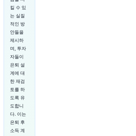
구 수를 제한해왔던 전국적인 시청자 제한 규정을
킬 수 있
폐지했습니다.
https://t.co/IHK01koipH
원문 보기
는 실질
적인 방
22분 전
investingLive
안들을
@investingLive_
제시하
미국 주식, 기업 실적 압박에 하락 마감…다우 지수
하락 주도
https://t.co/isE2tg4mGh
며, 투자
원문 보기
자들이
은퇴 설
24분 전
Bloomberg
계에 대
@business
한 재검
AI 데이터 센터 건설에 수십억 달러가 소요되고 있
지만, 휘발성이 강한 전력 수요가 중요 장비를 손
토를 하
상시키고 있습니다.
https://t.co/IAIKBouOFr
도록 유
원문 보기
도합니
다. 이는
24분 전
CNBC
@CNBC
은퇴 후
AMD, AI 모델을 실리콘에 하드와이어링하는 칩 스
소득 계
타트업 인수
https://t.co/bZ93qdUY2l