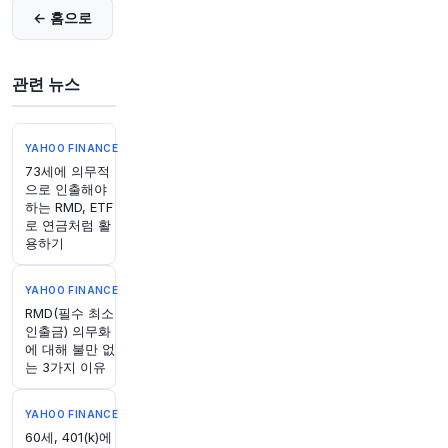
38분 전
Bloomberg
← 홈으로
@business
엑손모빌, 카자흐스탄에 카샤간 유전 확장을 위한
800억 달러 규모의 공동 투자는 정부와 국제 기업
관련 뉴스
간 1500억 달러 규모의 오랜 분쟁 해결에 달려 있
다고 전함
https://t.co/zOxrRHnlOB
원문 보기
YAHOO FINANCE
73세에 의무적
43분 전
CNBC
으로 인출해야
@CNBC
하는 RMD, ETF
구리가 역대 최고치를 기록했습니다. 이 금속이 우
로 연금처럼 활
리에게 말해주는 것은 무엇일까요?
https://t.co/E
용하기
9L1iqXA3e
원문 보기
YAHOO FINANCE
RMD(필수 최소
44분 전
Bloomberg
인출금) 의무화
에 대해 불만 없
@business
는 3가지 이유
지금쯤이면 개인 투자자들에게 큰 난관은 S&P가
끊임없이 최고점을 찍지 않는 세상을 상상하는 것
일지도 모릅니다.
https://t.co/bNHF9nHLyL
YAHOO FINANCE
원문 보기
60세, 401(k)에