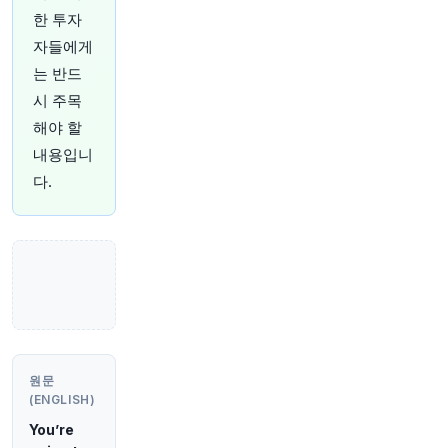
o/Ni7rmtbslY
한 투자
원문 보기
자들에게
는 반드
28분 전
investingLive
@investingLive_
시 주목
2026년 8월 7일 금요일 아시아 경제 및 이벤트 캘
해야 할
린더 - 연준 연설, 중국 무역 데이터
https://t.co/u
내용입니
qWPeN4bR4
다.
원문 보기
29분 전
Bloomberg
@business
"예멘의 사우디 지원 정부군에 대한 “대규모” 공격
을 감행했다고 후티 반군 그룹이 발표했으며, 이는
미국-이스라엘의 이란 전쟁이 지역 전체 분쟁으로
확대될 수 있다는 우려를 높였습니다.
https://t.co/
39t7LU62TB"
원문 보기
원문
(ENGLISH)
29분 전
CNBC
You’re
@CNBC