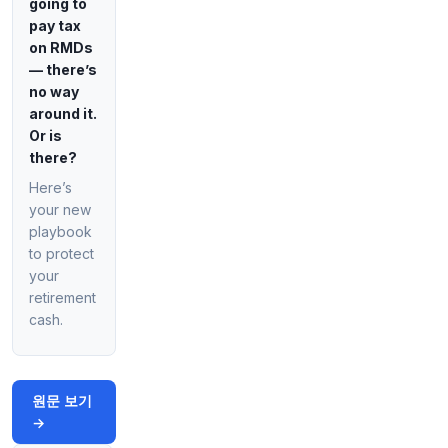
going to
Grindr의 AI 투자 성과가 나타나고 있으며, 고가
pay tax
신규 유료 서비스에 대한 몇 가지 놀라운 결과가
on RMDs
있다고 CEO가 말했습니다.
https://t.co/lS9bmNd
— there’s
Q0b
no way
원문 보기
around it.
Or is
34분 전
Bloomberg
there?
@business
Here’s
올해 유럽 전역에서 극심한 더위로 25,000명 이상
your new
사망, 블룸버그 집계 최신 데이터 발표.
https://t.c
o/oR8zyG10a2
playbook
원문 보기
to protect
your
retirement
35분 전
CNBC
@CNBC
cash.
아메리칸 에어라인, 장거리 국내선 일반석에서 비
즈니스석 업그레이드 중단 예정
https://t.co/dP6d
jm3oFO
원문 보기
원문 보기
→