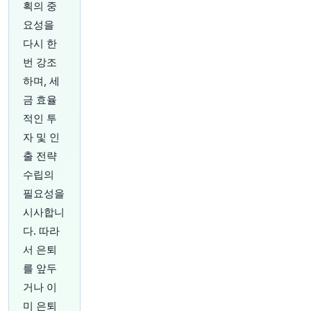
획의 중
원문 보기
요성을
다시 한
24분 전
CNBC
@CNBC
번 강조
세이버스 밸류 빌리지 구제 매장이 상품 가격 책정
하며, 세
을 위한 새로운 AI 도구를 출시했습니다
https://t.c
금 효율
o/mzmTHr9jPk
적인 투
원문 보기
자 및 인
27분 전
CNBC
출 전략
@CNBC
수립의
금요일 발표될 고용 보고서 투자자들에게 의미하
필요성을
는 바는 무엇일까
https://t.co/KI1rlQkdj1
원문 보기
시사합니
다. 따라
28분 전
Bloomberg
서 은퇴
@business
를 앞두
OpenAI의 고대하던 신제품이 독특한 외관과 개성
거나 이
을 더해주는 움직이는 부품을 갖출 예정이며, 가격
은 300달러 이상일 것으로 예상됩니다.
https://t.c
미 은퇴