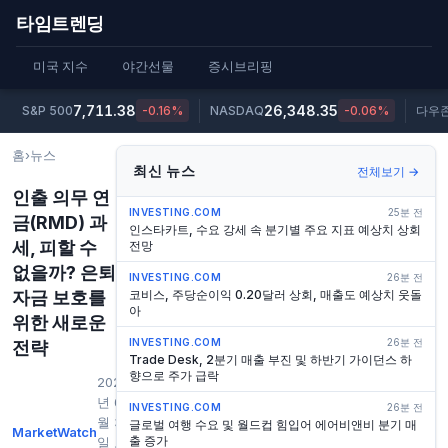
타임트렌딩
미국 지수
야간선물
증시브리핑
7,711.38
26,348.35
S&P 500
-0.16%
NASDAQ
-0.06%
다우
홈
›
뉴스
최신 뉴스
전체보기 →
인출 의무 연
INVESTING.COM
25분 전
금(RMD) 과
인스타카트, 수요 강세 속 분기별 주요 지표 예상치 상회
세, 피할 수
전망
없을까? 은퇴
INVESTING.COM
26분 전
자금 보호를
코비스, 주당순이익 0.20달러 상회, 매출도 예상치 웃돌
아
위한 새로운
INVESTING.COM
26분 전
전략
Trade Desk, 2분기 매출 부진 및 하반기 가이던스 하
향으로 주가 급락
2026
년 6
INVESTING.COM
26분 전
월 3
글로벌 여행 수요 및 월드컵 힘입어 에어비앤비 분기 매
MarketWatch
출 증가
일 오