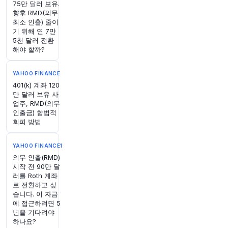
75만 달러 보유.
향후 RMD(의무
44분 전
CNBC
최소 인출) 줄이
@CNBC
기 위해 연 7만
미치 매코넬 상원의원, 재활 치료 마치고 자택에서
5천 달러 전환
해야 할까?
업무 볼 예정
https://t.co/WlpxJHBkTr
원문 보기
YAHOO FINANCE
401(k) 계좌 120
49분 전
Bloomberg
만 달러 보유 사
@business
업주, RMD(의무
한때 파산했던 아이다호의 한 스키 리조트가 확장
인출금) 합법적
자금 마련을 위해 지방채 시장을 활용하려 합니다.
회피 방법
이 리조트는 과거 조지 W. 부시 전 대통령이 방문
했던 곳입니다.
https://t.co/WxYaRPFqFg
YAHOO FINANCE1
원문 보기
의무 인출(RMD)
시작 전 90만 달
54분 전
Bloomberg
러를 Roth 계좌
@business
로 전환하고 싶
습니다. 이 자금
RFK Jr.의 ‘The Real Food Show’ 첫 에피소드에
에 접근하려면 5
서는 건강에 해로운 조언이 곁들여진 연어 스테이
년을 기다려야
크가 나왔습니다
https://t.co/PrUIHfRAEn
하나요?
원문 보기