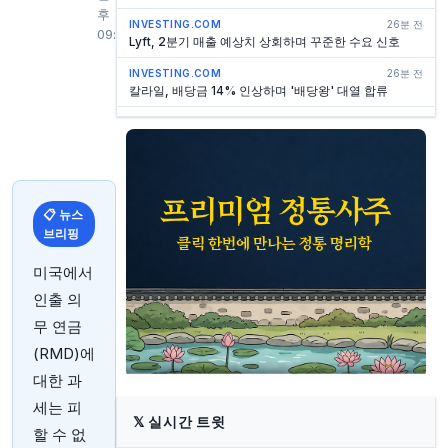
후
INVESTING.COM
26분 전
09:57
Lyft, 2분기 매출 예상치 상회하며 꾸준한 수요 신호
INVESTING.COM
26분 전
칼라일, 배당금 14% 인상하며 '배당왕' 대열 합류
INVESTING.COM
26분 전
비치바디, 타이거 파이낸스와 신용 계약 수정
INVESTING.COM
26분 전
ARKO Petroleum, 2억 500만 달러에 U.S.
Petroleum Partners 인수
📋 뉴스
브리핑
INVESTING.COM
26분 전
퍼스트 파이낸셜 은행, 애빌린 지역 리더십 변경 발표
미국에서
INVESTING.COM
26분 전
인출 의
모바일 인프라, 경영진으로부터 인수 제안 받아
무 연금
MARKETWATCH
42분 전
(RMD)에
가치주가 성장주를 압도하는 현상, 2022년 이후 최대…
당시 대세 하락장이었다
대한 과
INVESTING.COM
44분 전
세는 피
AIG 실적 발표 대기: 언더라이팅이 Corebridge 역풍을
𝕏
실시간 트윗
할 수 없
상쇄할 수 있을까?