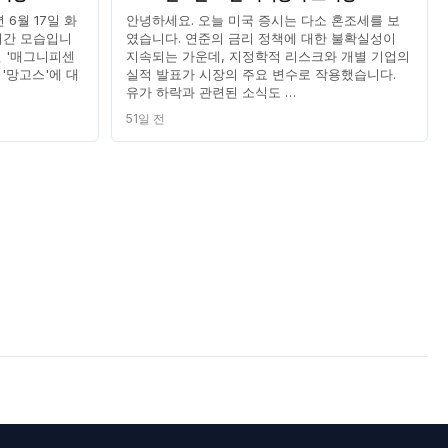
 6월 17일 화
안녕하세요. 오늘 미국 증시는 다소 혼조세를 보
어간 모습입니
였습니다. 연준의 금리 정책에 대한 불확실성이
던 '매그니피센
지속되는 가운데, 지정학적 리스크와 개별 기업의
 '망고스'에 대
실적 발표가 시장의 주요 변수로 작용했습니다.
유가 하락과 관련된 소식도 …
51일 전