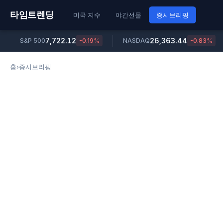
타임트렌딩
미국 지수
야간선물
증시브리핑
7,722.12
26,363.44
S&P 500
-0.19%
NASDAQ
-0.83%
홈
›
증시브리핑