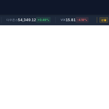
54,349.12
15.81
다우존스
+0.49%
VIX
-4.18%
선물