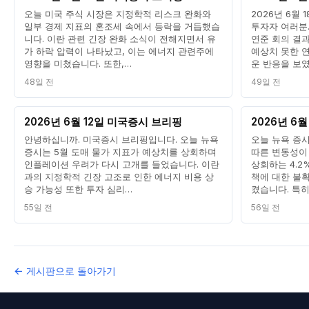
오늘 미국 주식 시장은 지정학적 리스크 완화와
2026년 6월
일부 경제 지표의 혼조세 속에서 등락을 거듭했습
투자자 여러분.
니다. 이란 관련 긴장 완화 소식이 전해지면서 유
연준 회의 결
가 하락 압력이 나타났고, 이는 에너지 관련주에
예상치 못한 
영향을 미쳤습니다. 또한,…
운 반응을 보
48일 전
49일 전
2026년 6월 12일 미국증시 브리핑
2026년 6
안녕하십니까. 미국증시 브리핑입니다. 오늘 뉴욕
오늘 뉴욕 증시
증시는 5월 도매 물가 지표가 예상치를 상회하며
따른 변동성이
인플레이션 우려가 다시 고개를 들었습니다. 이란
상회하는 4.2
과의 지정학적 긴장 고조로 인한 에너지 비용 상
책에 대한 불
승 가능성 또한 투자 심리…
켰습니다. 특히
55일 전
56일 전
← 게시판으로 돌아가기