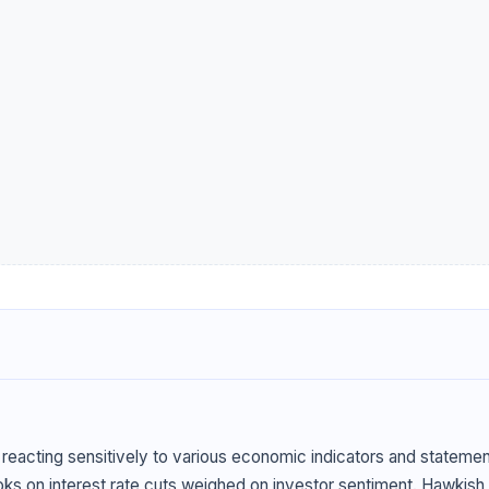
acting sensitively to various economic indicators and statemen
ks on interest rate cuts weighed on investor sentiment. Hawkish 