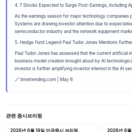
4. 7 Stocks Expected to Surge Post-Earnings, Including 
As the earnings season for major technology companies pr
Systems are drawing investor attention due to expectation
semiconductor industry and the network equipment marke
5. Hedge Fund Legend Paul Tudor Jones Mentions Further
Paul Tudor Jones has assessed that the current artificial 
business model creation brought about by AI technologic
investor is further amplifying investor interest in the AI sec
🔗 timetrending.com | May 8
관련 증시브리핑
2026년 6월 19일 미국증시 브리핑
2026년 6