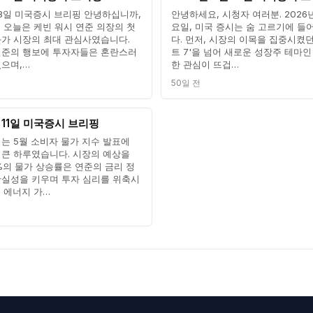
 18일 미국증시 브리핑 안녕하십니까,
안녕하세요, 시청자 여러분. 2026년
 오늘은 케빈 워시 연준 의장의 첫
요일, 미국 증시는 숨 고르기에 들
과가 시장의 최대 관심사였습니다.
다. 먼저, 시장의 이목을 집중시켰
연준의 행보에 투자자들은 혼란스러
트 7'을 넘어 새로운 성장주 테마인
였으며,…
한 관심이 뜨겁…
50일 전
월 11일 미국증시 브리핑
는 5월 소비자 물가 지수 발표에
 큰 하루였습니다. 시장의 예상을
%의 물가 상승률은 연준의 금리 정
확실성을 키우며 투자 심리를 위축시
 에너지 가…