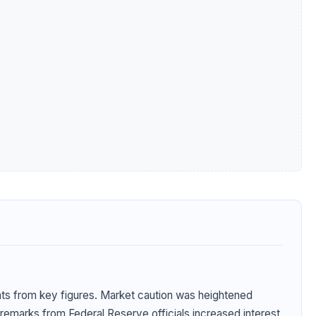
ts from key figures. Market caution was heightened
remarks from Federal Reserve officials increased interest