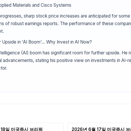
Applied Materials and Cisco Systems
ogresses, sharp stock price increases are anticipated for some 
s of robust earnings reports. The performance of these companies
t.
 Upside in 'AI Boom'… Why Invest in AI Now?
intelligence (AI) boom has significant room for further upside. H
al advancements, stating his positive view on investments in AI
tor.
월 18일 미국증시 브리핑
2026년 6월 17일 미국증시 