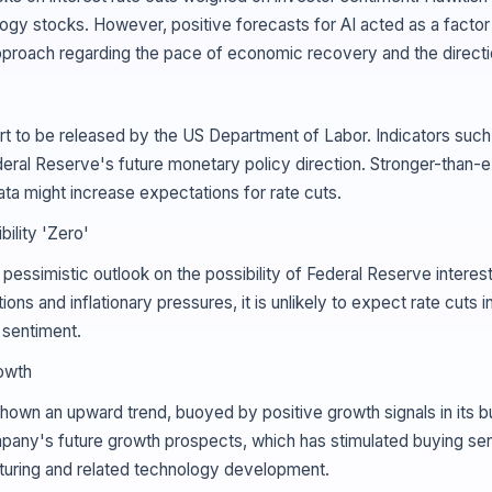
hnology stocks. However, positive forecasts for AI acted as a fac
pproach regarding the pace of economic recovery and the directi
rt to be released by the US Department of Labor. Indicators suc
ederal Reserve's future monetary policy direction. Stronger-tha
ata might increase expectations for rate cuts.
ility 'Zero'
pessimistic outlook on the possibility of Federal Reserve intere
ns and inflationary pressures, it is unlikely to expect rate cuts
 sentiment.
owth
n an upward trend, buoyed by positive growth signals in its bus
mpany's future growth prospects, which has stimulated buying s
facturing and related technology development.