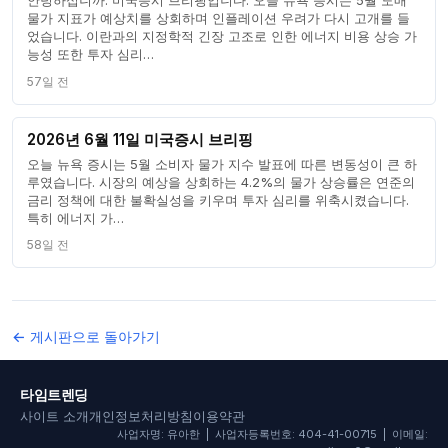
안녕하십니까. 미국증시 브리핑입니다. 오늘 뉴욕 증시는 5월 도매
물가 지표가 예상치를 상회하며 인플레이션 우려가 다시 고개를 들
었습니다. 이란과의 지정학적 긴장 고조로 인한 에너지 비용 상승 가
능성 또한 투자 심리…
57일 전
2026년 6월 11일 미국증시 브리핑
오늘 뉴욕 증시는 5월 소비자 물가 지수 발표에 따른 변동성이 큰 하
루였습니다. 시장의 예상을 상회하는 4.2%의 물가 상승률은 연준의
금리 정책에 대한 불확실성을 키우며 투자 심리를 위축시켰습니다.
특히 에너지 가…
58일 전
← 게시판으로 돌아가기
타임트렌딩
사이트 소개
개인정보처리방침
이용약관
사업자명: 유아한 | 사업자등록번호: 404-41-00715 | 이메일: