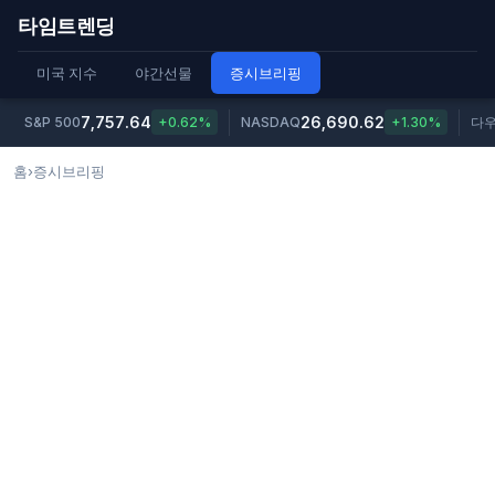
타임트렌딩
미국 지수
야간선물
증시브리핑
7,757.64
26,690.62
S&P 500
+0.62%
NASDAQ
+1.30%
다
홈
›
증시브리핑