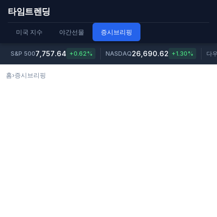
타임트렌딩
미국 지수
야간선물
증시브리핑
7,757.64
26,690.62
S&P 500
+0.62%
NASDAQ
+1.30%
다
홈
›
증시브리핑