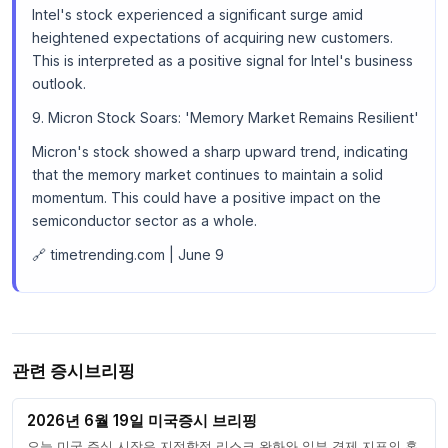
Intel's stock experienced a significant surge amid
heightened expectations of acquiring new customers.
This is interpreted as a positive signal for Intel's business
outlook.
9. Micron Stock Soars: 'Memory Market Remains Resilient'
Micron's stock showed a sharp upward trend, indicating
that the memory market continues to maintain a solid
momentum. This could have a positive impact on the
semiconductor sector as a whole.
🔗 timetrending.com | June 9
관련 증시브리핑
2026년 6월 19일 미국증시 브리핑
오늘 미국 주식 시장은 지정학적 리스크 완화와 일부 경제 지표의 혼