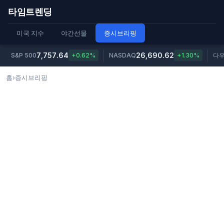
타임트렌딩
미국 지수
야간선물
증시브리핑
7,757.64
26,690.62
S&P 500
+0.62%
NASDAQ
+1.30%
다
홈
›
증시브리핑