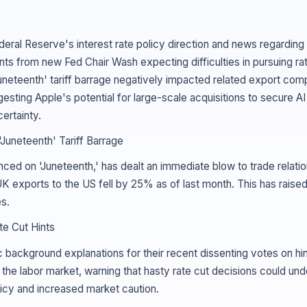
eral Reserve's interest rate policy direction and news regarding 
ments from new Fed Chair Wash expecting difficulties in pursuing 
eteenth' tariff barrage negatively impacted related export compan
gesting Apple's potential for large-scale acquisitions to secure
ertainty.
Juneteenth' Tariff Barrage
nced on 'Juneteenth,' has dealt an immediate blow to trade relat
K exports to the US fell by 25% as of last month. This has raised
s.
te Cut Hints
 background explanations for their recent dissenting votes on hin
 the labor market, warning that hasty rate cut decisions could unde
licy and increased market caution.