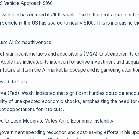
 US Vehicle Approach $160
 with Iran has entered its 10th week. Due to the protracted conflic
g vehicle in the US has soared to nearly $160. This is increasing 
ecure AI Competitiveness
of significant mergers and acquisitions (M&A) to strengthen its com
pple has indicated its intention for active investment and acquis
 future shifts in the AI market landscape and is garnering attentio
est Rate Cuts
e (Fed), Wash, indicated that significant hurdles could be encoun
ssibility of unexpected economic shocks, emphasizing the need for
t expectations for rate cuts.
d to Lose Moderate Votes Amid Economic Instability
vernment spending reduction and cost-saving efforts in his upcom