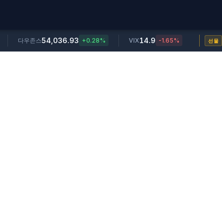
54,036.93
14.9
다우존스
+0.28%
VIX
-1.65%
선물