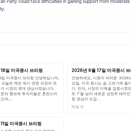
lican Party could face difficulties in gaining support from moderate 
ty.
월 18일 미국증시 브리핑
2026년 6월 17일 미국증시 
 18일 미국증시 브리핑 안녕하십니까,
안녕하세요, 시청자 여러분. 2026년
 오늘은 케빈 워시 연준 의장의 첫
요일, 미국 증시는 숨 고르기에 들
과가 시장의 최대 관심사였습니다.
다. 먼저, 시장의 이목을 집중시켰
연준의 행보에 투자자들은 혼란스러
트 7'을 넘어 새로운 성장주 테마인
였으며,…
한 관심이 뜨겁…
52일 전
월 11일 미국증시 브리핑
는 5월 소비자 물가 지수 발표에