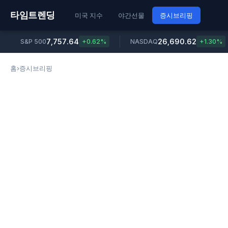
타임트렌딩
미국 지수
야간선물
증시브리핑
7,757.64
26,690.62
S&P 500
+0.62%
NASDAQ
+1.30%
홈
›
증시브리핑