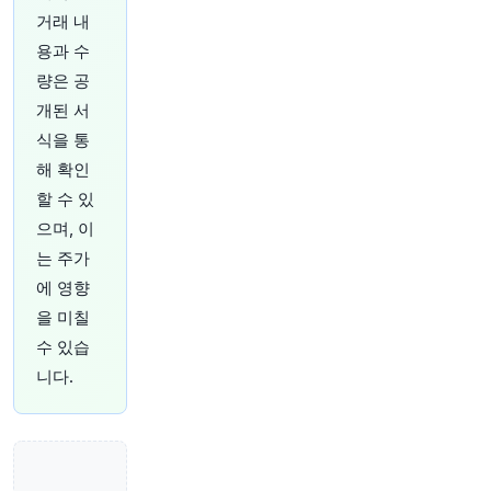
ANnI
거래 내
원문 보기
용과 수
량은 공
33분 전
Bloomberg
개된 서
@business
구리 시장이 빠르게 긴축되고 있습니다. 미국으로
식을 통
의 선적 증가와 중국의 주문 증가는 글로벌 벤치마
해 확인
크 가격을 사상 최고치로 끌어올릴 랠리의 발판을
할 수 있
마련하고 있습니다.
https://t.co/nHcVaPoqDB
으며, 이
원문 보기
는 주가
38분 전
Bloomberg
에 영향
@business
을 미칠
노스캐롤라이나 대학교 채플힐 캠퍼스의 SpaceX
수 있습
초기 투자로 올해 기부금 수익률이 30% 이상 급
등하며, 미국 대학들이 기술 투자 가치 상승으로
니다.
이익을 얻고 있음을 보여줍니다.
https://t.co/gMe
htsgysY
원문 보기
43분 전