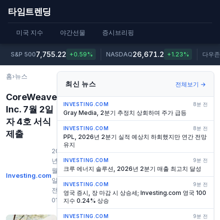
타임트렌딩
미국 지수
야간선물
증시브리핑
7,755.22
26,671.2
S&P 500
+0.59%
NASDAQ
+1.23%
다우존
홈
›
뉴스
최신 뉴스
전체보기 →
CoreWeave
INVESTING.COM
8분 전
Inc. 7월 2일
Gray Media, 2분기 추정치 상회하며 주가 급등
자 4호 서식
INVESTING.COM
8분 전
제출
PPL, 2026년 2분기 실적 예상치 하회했지만 연간 전망
유지
2026
년 7
INVESTING.COM
9분 전
크루 에너지 솔루션, 2026년 2분기 매출 최고치 달성
월 3
Investing.com
일 오
INVESTING.COM
9분 전
전
영국 증시, 장 마감 시 상승세; Investing.com 영국 100
01:21
지수 0.24% 상승
INVESTING.COM
9분 전