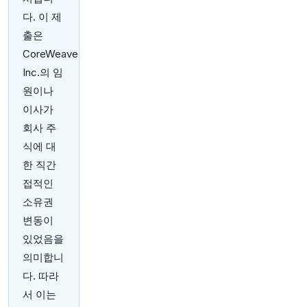
기사를 읽어보세요:
https://t.co/dE0DiQTAQO
다. 이 제
원문 보기
출은
14분 전
Axios
CoreWeave
@axios
Inc.의 임
"여름 일자리 보고서, 노동자들에게는 이중고
http
원이나
s://t.co/QDqQHwIB2N"
이사가
원문 보기
회사 주
18분 전
Bloomberg
식에 대
@business
한 직간
기업들의 AI 도구 도입이 결실을 맺고 있으며, 소
접적인
수 기업들의 해당 기술에 대한 대규모 투자를 의심
했던 투자자들에게 큰 안도감을 주고 있습니다. 이
소유권
것이 2분기 실적에서 얻을 수 있는 한 가지 교훈입
변동이
니다.
https://t.co/Oq0Z1FbYMl
있었음을
원문 보기
의미합니
23분 전
Bloomberg
다. 따라
@business
서 이는
메리 엘렌 클라스(
@MaryEllenKlas
)는 대규모 추