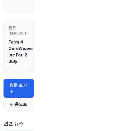
Bloomberg
@business
여러분의 학자금 대출이 일상 재정에 어떤 영향을
미치고 있나요? 블룸버그 기자들과 이야기를 공유
해주세요.
https://t.co/vYJrGmsmP0
원문
원문 보기
(ENGLISH)
Form 4
48분 전
Bloomberg
CoreWeave
@business
Inc For: 2
차세대 체중 감량 치료제 개발 경쟁이 치열해지면
July
서, 투자자들은 덴마크의 Novo Nordisk에 대해 부
정적인 시각을 보이고 있습니다.
https://t.co/Vnv
EGVPpFK
원문 보기
원문 보기
→
52분 전
Bloomberg
@business
← 홈으로
공화당 빌 캐시디 상원의원이 토드 블랑쉬를 차기
법무장관으로 지지하겠다고 밝혔습니다. 그의 승
인이 확실시될 것으로 보입니다. 블룸버그 뉴스에
관련 뉴스
서 해당 내용과 최신 소식을 들어보세요.
https://t.