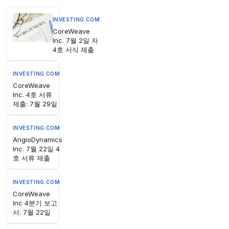
co/SEQZQKTuFC
원문 보기
INVESTING.COM
CoreWeave
52분 전
CNBC
Inc. 7월 2일 자
@CNBC
4호 서식 제출
Rockstar Energy 창업자, Celsius 지분 확보 및
CEO직 승계 원해
https://t.co/ZqfPNjEioi
INVESTING.COM
원문 보기
CoreWeave
Inc. 4호 서류
제출: 7월 29일
53분 전
Bloomberg
@business
모든 규칙 위반자들은 좋은 이유로 그러한다고 말
INVESTING.COM
합니다. 크리스토퍼 놀란은 그의 최신 영화를 통해
AngioDynamics
진정한 리더는 처벌을 받아들이는 사람이라는 것
Inc. 7월 22일 4
을 다시 한번 상기시켜 준다고
@gmukunda
는 말
호 서류 제출
합니다 (
@opinion
인용)
https://t.co/aLA0TGzP
65
INVESTING.COM
원문 보기
CoreWeave
Inc 4분기 보고
서: 7월 22일
54분 전
Investing.com
@Investingcom