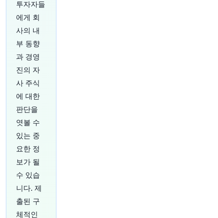
투자자들
방이 텍사스의 건설 부문을 교란했다고 썼습니다.
에게 회
이는 일부 트럼프 지지 건설업자들이 공화당을 떠
나게 만들고 있습니다. (출처:
@opinion
)
https://t.
사의 내
co/X80qZOjfdV
부 동향
원문 보기
과 경영
진의 자
28분 전
Bloomberg
@business
사 주식
더 무거운 자동차와 트럭은 소유주에게 이익을 제
에 대한
공하는 동시에 사회에 더 큰 비용을 부담시킵니다.
판단을
@foxjust
는 무게에 세금을 부과하는 것이 경제적
으로 합리적이지만 정치적으로 민감한 문제라고
엿볼 수
말합니다. (via
@opinion
)
https://t.co/v4TDunvd
있는 중
R5
요한 정
원문 보기
보가 될
30분 전
CNBC
수 있습
@CNBC
니다. 제
Applied Materials가 곧 실적을 발표합니다. 실적
출된 구
발표 전 AI 관련 픽앤스볼(picks-and-shovels) 플
체적인
레이를 어떻게 거래할 것인가
https://t.co/LtXyyn