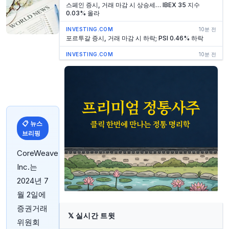
스페인 증시, 거래 마감 시 상승세… IBEX 35 지수
0.03% 올라
INVESTING.COM
10분 전
포르투갈 증시, 거래 마감 시 하락; PSI 0.46% 하락
INVESTING.COM
10분 전
오늘 플루오르 주가 급등 이유는?
INVESTING.COM
10분 전
네덜란드 증시, 거래 마감 시 하락… AEX 지수 0.09%
하락
INVESTING.COM
11분 전
이탈리아 증시, 거래 마감 시 상승...Investing.com 이탈
📋 뉴스
리아 40 0.07% 올라
브리핑
YAHOO FINANCE1
11분 전
CoreWeave
사티아 나델라, 마이크로소프트 자체 AI 칩이 40% 효율
성 향상 견인… 투자자에게 중요한 이유
Inc.는
2024년 7
YAHOO FINANCE
14분 전
Runway Growth Finance 2분기 실적 발표 주요 내용
월 2일에
YAHOO FINANCE
14분 전
증권거래
Anterix 주주, 이사회 승인 및 2023년 주식 계획 확대
𝕏
실시간 트윗
위원회