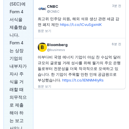
YAHOO FINANCE
14분 전
(SEC)에
Nutex Health 2분기 실적 발표 요약
3분 전
CNBC
Form 4
@CNBC
YAHOO FINANCE
14분 전
최고위 민주당 의원, 해외 석유 생산 관련 세금 감
서식을
포트먼 릿지 파이낸스 2분기 실적 발표 주요 내용
면 폐지 제안
https://t.co/lCvuSgxmlK
제출했습
YAHOO FINANCE
17분 전
원문 보기
AMD, 이 시점까지 1조 달러 기업으로 성장 전망
니다.
Form 4
8분 전
Bloomberg
는 상장
@business
아부다비 국영 에너지 기업이 야심 찬 수십억 달러
기업의
규모의 글로벌 거래 성사를 위해 월가의 주요 은행
내부자가
들로부터 전문성을 더욱 적극적으로 모색하고 있
자사 주
습니다. 한 기업이 주목할 만한 인재 공급원으로
부상했습니다.
https://t.co/IENNM4lyRs
식을 거
원문 보기
래할 때
의무적으
13분 전
Bloomberg
로 제출
@business
해야 하
브라질이 강력한 집행으로 삼림 벌채를 급격히 줄
였지만, 파괴는 멈추지 않고 국경을 넘어 볼리비아
는 보고
의 아마존이 위기에 직면했습니다. The Big Take
서입니