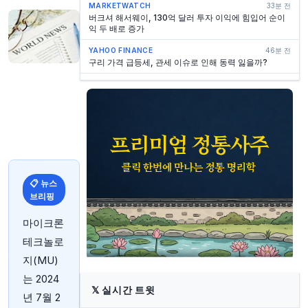
MARKETWATCH
33분 전
버크셔 해서웨이, 130억 달러 투자 이익에 힘입어 순이
익 두 배로 증가
YAHOO FINANCE
46분 전
구리 가격 급등세, 관세 이슈로 인해 동력 잃을까?
YAHOO FINANCE
47분 전
버크셔 해서웨이 신임 CEO 그레그 아벨, 막대한 현금 일
부 사용
YAHOO FINANCE
50분 전
트럼프 전 대통령, 이란 전쟁으로 인한 증시 20~25%
하락 예상 — 그의 예언이 현실화될 가능성
YAHOO FINANCE
51분 전
📋 뉴스
나이키(NKE), 차세대 농구 스타에 베팅… 성공 거둘까?
브리핑
YAHOO FINANCE
51분 전
월스트리트, 수조 달러 규모의 휴머노이드 로봇 시장 전
마이크론
망: 관련 산업 주식 2곳 주목
테크놀로
INVESTING.COM
54분 전
지(MU)
연준 금리 인상 시작 시 주식 시장은 어떻게 될까? 바클
레이즈 분석
는 2024
𝕏
실시간 트윗
년 7월 2
YAHOO FINANCE
56분 전