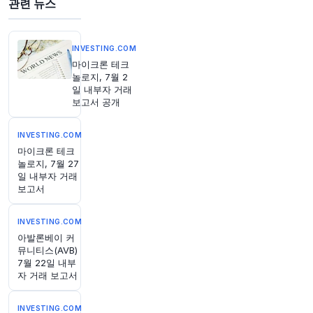
관련 뉴스
지 않고 있으며, 국세청(IRS)이 곧 이를 알게 될 수
있습니다. 회계사들에 따르면, 디지털 자산을 포함
하는 거래에 대한 세금 결정은 악명 높게 어려운
작업이며, 종종 주식 및 채권과 같은 전통적인 금
INVESTING.COM
융 자산보다 훨씬 더 어렵다고 합니다. 3월에 발표
마이크론 테크
된 학술지 'Review of Accounting Studies'의 한
놀로지, 7월 2
연구 논문에 따르면, 암호화폐를 보유한 미국 납세
일 내부자 거래
자 중 32%에서 56%만이 연방 정부에 거래를 신
보고서 공개
고하는 것으로 추정됩니다. 더 알아보기:
https://t.
co/qTlVNysVRr
INVESTING.COM
원문 보기
마이크론 테크
놀로지, 7월 27
일 내부자 거래
보고서
INVESTING.COM
1시간 전
Axios
아발론베이 커
뮤니티스(AVB)
@axios
7월 22일 내부
간단하게: 일과 삶을 기하급수적으로 향상시키는
자 거래 보고서
방법
https://t.co/S7KT0pBbt0
원문 보기
INVESTING.COM