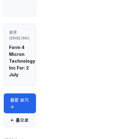
원문 보기
1시간 전
CNBC
@CNBC
원문
UAE, 호르무즈 해협 미-이란 긴장 고조 속 선박 미
(ENGLISH)
사일 공격받아
https://t.co/G1ZXrQLCr7
원문 보기
Form 4
Micron
Technology
1시간 전
Bloomberg
@business
Inc For: 2
July
호르무즈 해협을 통과하는 항로에 대한 합의가 이
란과 어느 나라 사이에 이루어졌을까요? 위험 감
수자들을 위한 블룸버그의 주간 뉴스 퀴즈
'Pointed' 최신호에서 여러분의 예측을 남겨주세
요 ⤵️
https://t.co/RjNhiMXgFh
원문 보기
→
원문 보기
← 홈으로
1시간 전
CNBC
@CNBC
많은 암호화폐 투자자들이 세금을 제대로 납부하