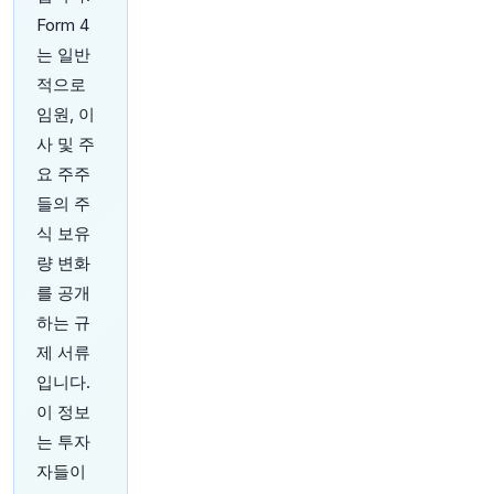
전 독일 동부의 주요 화물 허브에서 무장 무인 항
Form 4
공기가 발견된 직후의 일입니다.
https://t.co/Ma1
bkA6cQr
는 일반
원문 보기
적으로
임원, 이
31분 전
Bloomberg
사 및 주
@business
요 주주
이란, 오만과 호르무즈 해협 신규 해상 운송로 합
의 '매우 근접' - 이번 주 발표 기대감 고조
https://
들의 주
t.co/tgITJvSjzV
식 보유
원문 보기
량 변화
를 공개
32분 전
CNBC
@CNBC
하는 규
'머니맥싱'은 트렌드가 아닌 '문화적 변화'라고 금
제 서류
융 자문가가 말합니다. 시작하는 방법은 다음과 같
입니다.
습니다.
https://t.co/18PPrSqiPK
이 정보
원문 보기
는 투자
34분 전
CNBC
자들이
@CNBC