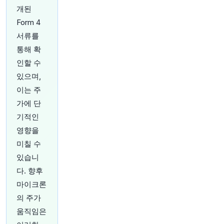
51분 전
Bloomberg
개된
@business
Form 4
토요일 이른 시간에 신원 미상의 드론이 루마니아
에서 불가리아 영공으로 진입했으며, 불가리아 북
서류를
동쪽 국경에서 약 100미터 상공에 추락했습니다.
h
통해 확
ttps://t.co/r8D8sFyf3g
인할 수
원문 보기
있으며,
54분 전
CNBC
이는 주
@CNBC
가에 단
버크셔 해서웨이 지난 분기 실적 상승, 그렉 에이
기적인
블 CEO가 워렌 버핏의 막대한 현금 더미 투입 시
작
https://t.co/H4xPa2HFfj
영향을
원문 보기
미칠 수
있습니
56분 전
Bloomberg
다. 향후
@business
마이크론
앤서니 파우치 박사가 상원 위원회 청문회에서 자
기 부죄권(수정헌법 제5조)을 행사했습니다. 법을
의 주가
경멸한 사람은 그가 아닙니다 (via
@opinion
)
http
움직임은
s://t.co/mjGgKQ96kP