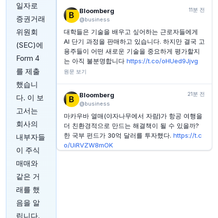
레딧 CEO 스티브 허프먼, 290만 달러 규모 18,000주
일자로
매도
11분 전
Bloomberg
증권거래
@business
YAHOO FINANCE
56분 전
위원회
대학들은 기술을 배우고 싶어하는 근로자들에게
주당 125달러 이하 스페이스X 주식 매수? 과거 기록이
말해준다.
AI 단기 과정을 판매하고 있습니다. 하지만 결국 고
(SEC)에
용주들이 어떤 새로운 기술을 중요하게 평가할지
YAHOO FINANCE
1시간 전
Form 4
는 아직 불분명합니다
https://t.co/oHUed9Jjvg
브로드컴 대 엔비디아: 칩 시장의 진짜 도전자와 챔피언
를 제출
이야기
원문 보기
했습니
INVESTING.COM
1시간 전
21분 전
Bloomberg
버크셔, 자사주 매입 가속화로 현금 비중 축소 및 이익
다. 이 보
증가 보고
@business
고서는
마카우바 열매(야자나무에서 자람)가 항공 여행을
회사의
더 친환경적으로 만드는 해결책이 될 수 있을까?
한 국부 펀드가 30억 달러를 투자했다.
https://t.c
내부자들
o/UiRVZW8mOK
이 주식
원문 보기
매매와
같은 거
26분 전
Bloomberg
@business
래를 했
목요일 늦은 시각, 독일 서부의 주요 군사 기지 상
음을 알
공에서 두 대의 드론이 목격되었습니다. 이는 며칠
립니다.