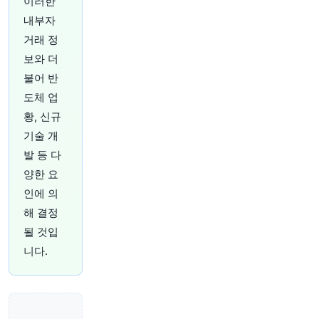
이러한
원문 보기
내부자
1시간 전
Bloomberg
거래 정
@business
보와 더
암호화폐에게 힘든 한 주였지만, 비트코인 바에서
불어 반
뉴욕 맨해튼의 팬들은 술을 마셨습니다.
https://t.c
도체 업
o/fQ3qqmhZ0q
원문 보기
황, 신규
기술 개
1시간 전
Axios
발 등 다
@axios
양한 요
상원, 선거 전 정부 폐쇄 막기 위한 임시 예산안 통
과
https://t.co/S1KTIKayZJ
인에 의
원문 보기
해 결정
될 것입
1시간 전
CNBC
니다.
@CNBC
은퇴자들에게 주식 시장에 머무르는 것은 매우 중
요합니다. 얼마나 노출하는가가 성공과 실패를 가
르는 질문이 될 것입니다.
https://t.co/jueNHwOM
K8