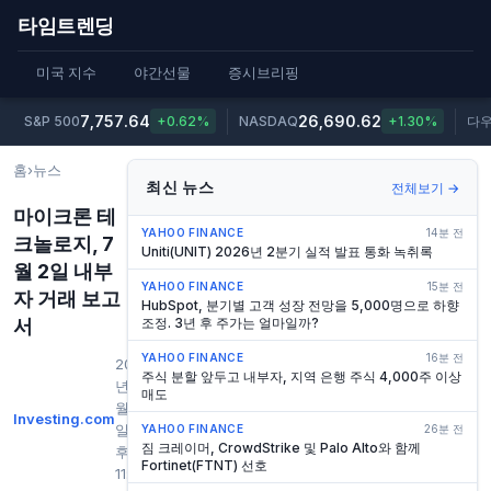
타임트렌딩
미국 지수
야간선물
증시브리핑
7,757.64
26,690.62
S&P 500
+0.62%
NASDAQ
+1.30%
다
홈
›
뉴스
최신 뉴스
전체보기 →
마이크론 테
YAHOO FINANCE
14분 전
크놀로지, 7
Uniti(UNIT) 2026년 2분기 실적 발표 통화 녹취록
월 2일 내부
YAHOO FINANCE
15분 전
자 거래 보고
HubSpot, 분기별 고객 성장 전망을 5,000명으로 하향
서
조정. 3년 후 주가는 얼마일까?
YAHOO FINANCE
16분 전
2026
주식 분할 앞두고 내부자, 지역 은행 주식 4,000주 이상
년 7
매도
월 2
Investing.com
일 오
YAHOO FINANCE
26분 전
짐 크레이머, CrowdStrike 및 Palo Alto와 함께
후
Fortinet(FTNT) 선호
11:15