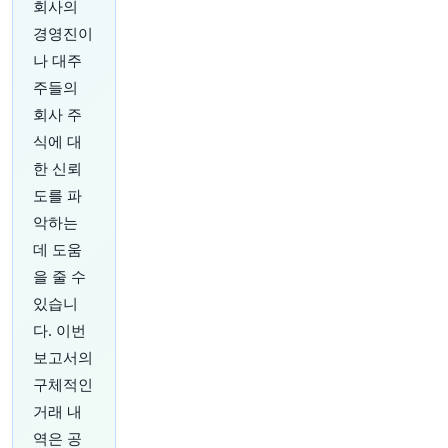
회사의
민주당, 하원 장악 시 트럼프 탄핵 조사 계획 - 소
경영진이
식통
원문 보기
나 대주
주들의
41분 전
Bloomberg
회사 주
@business
식에 대
NFL과 같은 미국 스포츠 리그가 방송에서 스트리
한 신뢰
밍으로 전환하면서 팬들은 좋아하는 팀을 따라가
는 것이 더 어려워지고 비싸졌다고 분노하고 있습
도를 파
니다.
https://t.co/glD7nh1Z8T
악하는
원문 보기
데 도움
을 줄 수
46분 전
Bloomberg
@business
있습니
페테르 마자르 헝가리 총리 정당, 타마스 술요크의
다. 이번
지난달 축출 이후 대통령직 승계할 새 후보로 안드
보고서의
라스 바카 전 대법관 지명
https://t.co/Dm8i7cvjr
D
구체적인
원문 보기
거래 내
역은 공