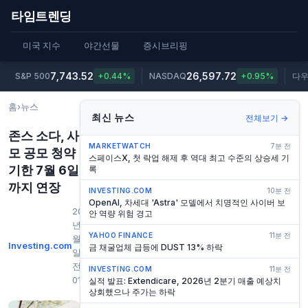
타임트렌딩
미국 지수
야간선물
증시브리핑
7,743.52
26,597.72
S&P 500
+0.44%
NASDAQ
+0.95%
다
홈
›
뉴스
최신 뉴스
전체보기 →
존스 소다, 사
MARKETWATCH
7분 전
모 공모 청약
스페이스X, 첫 락업 해제 후 역대 최고 수준의 상승세 기
기한 7월 6일
록
까지 연장
INVESTING.COM
10분 전
OpenAI, 차세대 'Astra' 모델에서 치명적인 사이버 보
2026
안 역량 위험 경고
년 7
YAHOO FINANCE
11분 전
월 3
Investing.com
금 채굴업체 급등에 DUST 13% 하락
일 오
전
INVESTING.COM
11분 전
01:01
실적 발표: Extendicare, 2026년 2분기 매출 예상치
상회했으나 주가는 하락