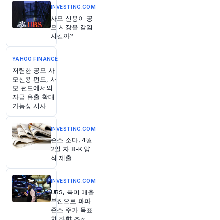
INVESTING.COM
43분 전
CNBC
사모 신용이 공
@CNBC
모 시장을 감염
뱅크 오브 아메리카, 2021년 이후 최고 수준의 낙
시킬까?
관론을 말하다. 이제 '위험 자산'에서 빠져나올 때
https://t.co/IqiStxO3hc
YAHOO FINANCE
원문 보기
저렴한 공모 사
모신용 펀드, 사
모 펀드에서의
46분 전
Bloomberg
자금 유출 확대
@business
가능성 시사
웬디스, 새로운 CEO의 부진한 버거 체인 회복 계
획에 따라 2026년 전망 철회 및 배당 삭감 발표
ht
INVESTING.COM
tps://t.co/FYOW0yzwOP
존스 소다, 4월
원문 보기
2일 자 8-K 양
식 제출
INVESTING.COM
UBS, 북미 매출
부진으로 파파
존스 주가 목표
치 하향 조정