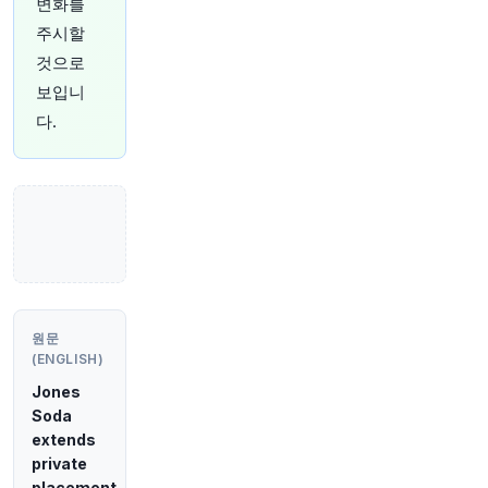
변화를
주시할
27분 전
investingLive
것으로
@investingLive_
보입니
비트코인 65,000달러 유지, 이더리움 지지선 테스
트 중: 암호화폐 돌파구는 아직 유효한가?
https://
다.
t.co/km99P7GBbr
원문 보기
28분 전
CNBC
@CNBC
실망스러운 7월 고용 보고서에서 주목해야 할 세
가지 핵심 사항입니다.
https://t.co/Y6vzAg4aYL
원문 보기
원문
(ENGLISH)
30분 전
Axios
@axios
Jones
[단독] OpenAI, 사이버 역량 이유로 Astra 모델 출
Soda
시 지연
https://t.co/m0UDbMnail
extends
원문 보기
private
placement