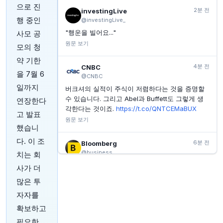
59.5세 이전에 연간 지급액을 두 배로 늘리는 100만 달
으로 진
러 401(k) 전략
2분 전
investingLive
행 중인
@investingLive_
YAHOO FINANCE
25분 전
"행운을 빌어요..."
사모 공
리플리뮨, 세 번째 시도 끝에 FDA 피부암 신약 승인 획
득. 주가 급락 이유는?
원문 보기
모의 청
YAHOO FINANCE
25분 전
약 기한
플루어 주가 오늘 급등 이유
4분 전
CNBC
을 7월 6
@CNBC
YAHOO FINANCE
26분 전
일까지
버크셔의 실적이 주식이 저렴하다는 것을 증명할
주식 시장 랠리 지속; SpaceX, Palantir, Sandisk, 주요
실적 발표 주도: 주간 리뷰
수 있습니다. 그리고 Abel과 Buffett도 그렇게 생
연장한다
각한다는 것이죠.
https://t.co/QNTCEMaBUX
고 발표
원문 보기
했습니
다. 이 조
6분 전
Bloomberg
@business
치는 회
JBS는 인도네시아 국부펀드 Danamarthana가 동
사가 더
남아시아, 호주, 뉴질랜드의 단백질 시장에 집중할
많은 투
합작 투자회사 설립을 위해 25억 달러를 투자하는
자자를
데 합의했다고 밝혔습니다.
https://t.co/kbopSvLL
4D
확보하고
원문 보기
필요한