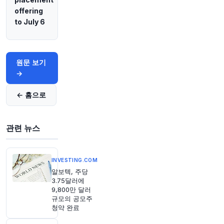
31분 전
Bloomberg
offering
@business
to July 6
사모펀드 부동산 회사 Redfearn Capital가 TPG
의 미국 부동산 플랫폼과 손잡고 6억 2,800만 달
러 상당의 산업 건물 53개 포트폴리오를 인수했습
니다.
https://t.co/SAHuG4RFKe
원문 보기
원문 보기
→
← 홈으로
36분 전
Bloomberg
@business
미국 최대 뷰티 제국 중 하나의 배후에 있는 61세
할아버지
https://t.co/wBrI5JLT0T
관련 뉴스
원문 보기
INVESTING.COM
41분 전
Bloomberg
@business
알보텍, 주당
3.75달러에
Dream Finders Homes가 경쟁사인 Beazer
9,800만 달러
Homes를 약 9억 1,600만 달러에 인수하기로 합의
규모의 공모주
했습니다
https://t.co/mRabOC0OpM
청약 완료
원문 보기