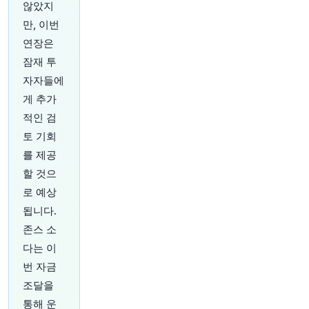
않았지
16분 전
Bloomberg
만, 이번
@business
연장은
우유부터 과자, 반려동물 사료까지 곳곳에서 재생
농업 라벨을 볼 수 있습니다. 그런데 그게 정확히
잠재 투
뭘 의미하는 걸까요?
https://t.co/LVmDKK475D
자자들에
원문 보기
게 추가
적인 검
21분 전
Bloomberg
토 기회
@business
애플이 인도 스마트폰 시장 점유율 확대를 위한 일
를 제공
련의 움직임을 보였습니다
https://t.co/Vti6WsBG
할 것으
hp
로 예상
원문 보기
됩니다.
21분 전
CNBC
존스 소
@CNBC
다는 이
트럼프는 성사되지 않은 이란과의 협상 가능성을
번 자금
언급했지만 시장은 급등했습니다. 왜 이런 일이 계
조달을
속되는지 알아보세요
https://t.co/LV5C3cubx5
원문 보기
통해 운