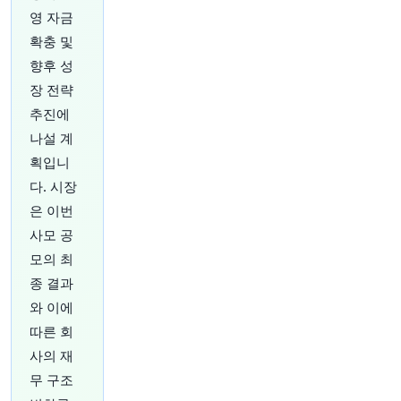
영 자금
26분 전
Bloomberg
확충 및
@business
향후 성
주식 및 채권 투자자에게 오늘 7월 고용 보고서의
좋은 경제 뉴스는 시장에 나쁜 소식이 될 수 있습
장 전략
니다.
https://t.co/ThAeI69zRN
추진에
원문 보기
나설 계
획입니
27분 전
CNBC
다. 시장
@CNBC
걸프 지역의 불확실성이 Chevron 및 기타 주요 석
은 이번
유 회사들과 함께 '윈, 윈' 전략을 만들어내고 있습
사모 공
니다
https://t.co/KdvX8rrHWR
모의 최
원문 보기
종 결과
27분 전
CNBC
와 이에
@CNBC
따른 회
체스키 "AI에 훨씬 더 많은 비용을 투자할 것" - 에
사의 재
어비앤비 실적 호조 및 주가 15% 급등
https://t.c
무 구조
o/EcFHhfgpBm
원문 보기