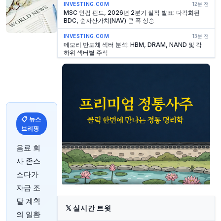
INVESTING.COM
12분 전
MSC 인컴 펀드, 2026년 2분기 실적 발표: 다각화된
BDC, 순자산가치(NAV) 큰 폭 상승
INVESTING.COM
13분 전
메모리 반도체 섹터 분석: HBM, DRAM, NAND 및 각
하위 섹터별 주식
INVESTING.COM
15분 전
웨이코 그룹 부사장 앨리슨 워스, 보통주 109,560달러
매도
INVESTING.COM
16분 전
Loma Negra, 2026년 2분기 예상치 하회하며 주가 하
락
📋 뉴스
브리핑
YAHOO FINANCE
17분 전
마이크로칩 테크놀로지 주가 급등, SOX 지수 상승 견인
음료 회
INVESTING.COM
17분 전
사 존스
BofA: 7월 미국 비농업 고용 2.3만 명 감소, 실업률
4.1%로 하락
소다가
자금 조
YAHOO FINANCE
18분 전
예상보다 낮은 7월 고용 데이터 발표 후 주식 상승
달 계획
𝕏
실시간 트윗
의 일환
YAHOO FINANCE
24분 전