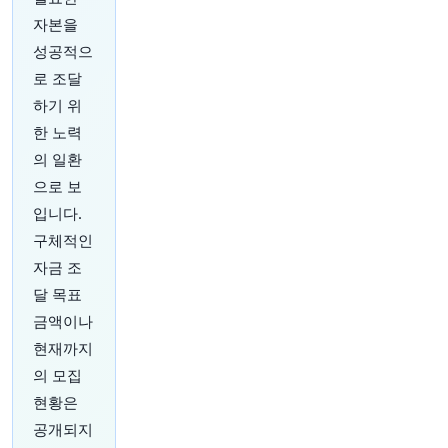
자본을
6분 전
CNBC
성공적으
@CNBC
정오 현재 가장 큰 움직임을 보이는 주식:
로 조달
SpaceX, Coherent, Atlassian, Airbnb, Trade
하기 위
Desk 등
https://t.co/NXbEJXduPg
한 노력
원문 보기
의 일환
으로 보
9분 전
investingLive
@investingLive_
입니다.
트럼프, 대법원에 항소하겠다고 밝혀. 이번 주말엔
구체적인
볼룸 재판에 몰두해서 전쟁을 잊을지도 모르겠네.
자금 조
원문 보기
달 목표
11분 전
Bloomberg
금액이나
@business
현재까지
트럼프는 11월 중간선거에서 공화당 후보들을 지원
의 모집
하기 위해 자신이 통제하는 막대한 선거 자금의 지
현황은
갑을 열겠다고 말했다.
https://t.co/VUZ2hDViER
원문 보기
공개되지