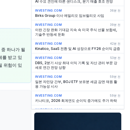
AI 수요 견인에 따른 샌디스크, 분기 매출 호조 전망
INVESTING.COM
36분 전
Birks Group 이사 에밀리오 임브릴리오 사임
INVESTING.COM
39분 전
이란 긴장 완화 기대감 지속 속 미국 주식 선물 보합세,
기술주 반등세 둔화
INVESTING.COM
42분 전
Kinatico, SaaS 전환 및 AI 성장으로 FY26 순이익 급증
 중 하나가 될
제를 받고 있
INVESTING.COM
53분 전
DBS, 2분기 사상 최대 이익 기록 및 자산 관리 부문 강
될 위험이 있
세로 연간 전망 상향
INVESTING.COM
59분 전
일본 자민당 간부, BOJ ETF 보유분 세금 감면 재원 활
용 가능성 시사
INVESTING.COM
59분 전
키나티코, 2026 회계연도 순이익 증가에도 주가 하락
INVESTING.COM
1시간 전
WSJ 보도에 따르면 검찰, JP모건 내부고발자 주장 검
토… 조사받나
INVESTING.COM
1시간 전