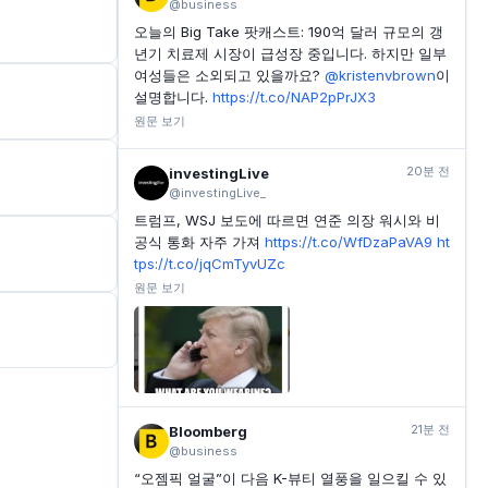
@business
오늘의 Big Take 팟캐스트: 190억 달러 규모의 갱
년기 치료제 시장이 급성장 중입니다. 하지만 일부
여성들은 소외되고 있을까요?
@kristenvbrown
이
설명합니다.
https://t.co/NAP2pPrJX3
원문 보기
20분 전
investingLive
@investingLive_
트럼프, WSJ 보도에 따르면 연준 의장 워시와 비
공식 통화 자주 가져
https://t.co/WfDzaPaVA9
ht
tps://t.co/jqCmTyvUZc
원문 보기
21분 전
Bloomberg
@business
“오젬픽 얼굴”이 다음 K-뷰티 열풍을 일으킬 수 있