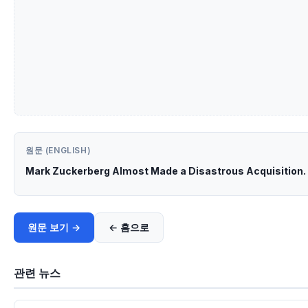
원문 (ENGLISH)
Mark Zuckerberg Almost Made a Disastrous Acquisition. 
원문 보기 →
← 홈으로
관련 뉴스