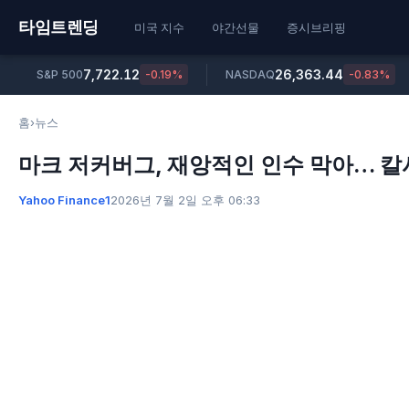
타임트렌딩
미국 지수
야간선물
증시브리핑
7,722.12
26,363.44
S&P 500
-0.19%
NASDAQ
-0.83%
홈
›
뉴스
마크 저커버그, 재앙적인 인수 막아… 칼시(
Yahoo Finance1
2026년 7월 2일 오후 06:33