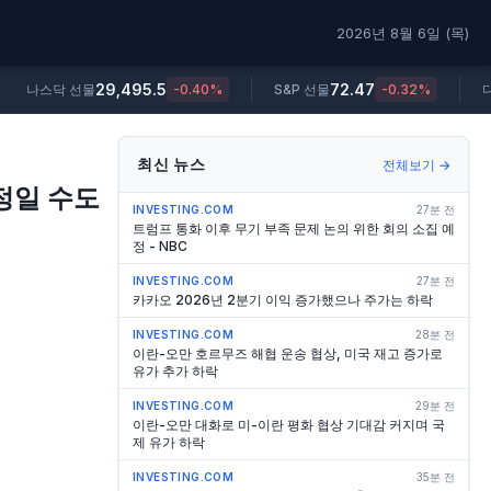
2026년 8월 6일 (목)
29,495.5
72.47
나스닥 선물
-0.40%
S&P 선물
-0.32%
최신 뉴스
전체보기 →
결정일 수도
INVESTING.COM
27분 전
트럼프 통화 이후 무기 부족 문제 논의 위한 회의 소집 예
정 - NBC
INVESTING.COM
27분 전
카카오 2026년 2분기 이익 증가했으나 주가는 하락
INVESTING.COM
28분 전
이란-오만 호르무즈 해협 운송 협상, 미국 재고 증가로
유가 추가 하락
INVESTING.COM
29분 전
이란-오만 대화로 미-이란 평화 협상 기대감 커지며 국
제 유가 하락
INVESTING.COM
35분 전