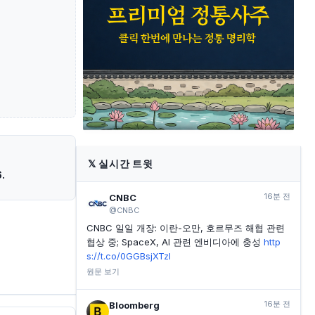
Velocity Fin, 주당 순이익 예상치 상회, 매출도 추정치
넘어서
INVESTING.COM
1시간 전
켐퍼, 주당순이익 예상치 상회했으나 매출은 예상치 하
회
INVESTING.COM
1시간 전
프라이머리카, 주당 순이익 0.41달러 상회, 매출도 예상
치 웃돌아
𝕏
실시간 트윗
.
16분 전
CNBC
@CNBC
CNBC 일일 개장: 이란-오만, 호르무즈 해협 관련
협상 중; SpaceX, AI 관련 엔비디아에 충성
http
s://t.co/0GGBsjXTzl
원문 보기
16분 전
Bloomberg