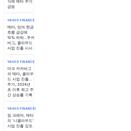
식에 메타 주가
급등
1시간 전
Bloomberg
@business
YAHOO FINANCE
이번 주 퀴즈가 공개되었습니다!
https://t.co/RwR
메타, 잉여 현금
Eeupoj1
흐름 급감에
원문 보기
10% 하락…주커
버그, 클라우드
사업 진출 시사
1시간 전
Bloomberg
@business
존 힐리 영국 재무장관, 국방 투자 추가 수십억 파
YAHOO FINANCE
운드 확보에 난항 예상
https://t.co/f3tN52nWNp
마크 저커버그
의 메타, 클라우
원문 보기
드 사업 진출…
주가, 2024년
1시간 전
Bloomberg
초 이후 최고 주
@business
간 상승률 기록
대만의 복잡한 민주주의가 중국에게 선전 우위를
안겨주고 있다 (출처:
@opinion
)
https://t.co/uCo
YAHOO FINANCE1
gRfTyik
짐 크래머, 메타
원문 보기
의 '니클라우드'
사업 진출 강조