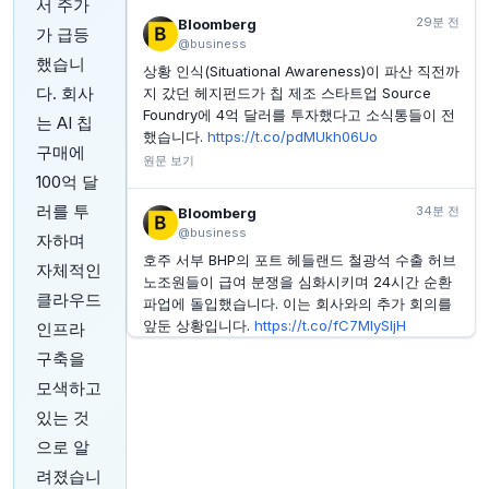
도
서 주가
29분 전
Bloomberg
가 급등
INVESTING.COM
1시간 전
@business
PubMatic CEO, 375만 달러 상당 PUBM 주식 매도
했습니
상황 인식(Situational Awareness)이 파산 직전까
INVESTING.COM
1시간 전
다. 회사
지 갔던 헤지펀드가 칩 제조 스타트업 Source
세이버스 밸류 빌리지 CPO 멜린다 가이서, 76만
Foundry에 4억 달러를 투자했다고 소식통들이 전
는 AI 칩
6,200달러 상당 주식 매도
했습니다.
https://t.co/pdMUkh06Uo
구매에
INVESTING.COM
원문 보기
1시간 전
Value Village 법률 고문, 64만 8,900달러 상당 주식
100억 달
매도
러를 투
34분 전
Bloomberg
@business
자하며
호주 서부 BHP의 포트 헤들랜드 철광석 수출 허브
자체적인
노조원들이 급여 분쟁을 심화시키며 24시간 순환
클라우드
파업에 돌입했습니다. 이는 회사와의 추가 회의를
앞둔 상황입니다.
https://t.co/fC7MIySIjH
인프라
원문 보기
구축을
모색하고
44분 전
CNBC
있는 것
@CNBC
으로 알
한국 부모들이 아기 침대에서 기어 나오기도 전에
투자 계좌를 개설하며 자녀들의 장기적인 부 축적
려졌습니