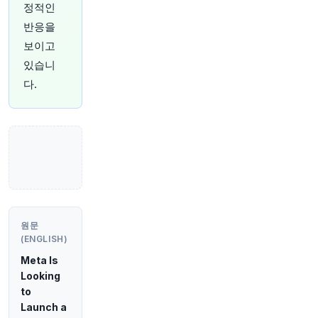
정적인
@business
반응을
"남아프리카공화국 임시 경찰청장은 11월 4일 지
방 선거를 앞두고 정치적 동기의 폭력 가능성에 대
보이고
해 깊이 우려하고 있다고 말했습니다
https://t.co/
있습니
etD3dEpbO4"
다.
원문 보기
1시간 전
Bloomberg
@business
호주 광산 주식, 구리 및 금 가격 상승에 힘입어 거
의 2년 만에 최고의 한 주를 기록했습니다.
http
s://t.co/IP59WbjOGx
원문 보기
원문
1시간 전
Bloomberg
(ENGLISH)
@business
시드니의 역사적인 골프 코스를 공원으로 조성하
Meta Is
려는 계획이 토지 이용에 대한 전 세계적인 논쟁에
Looking
불을 지폈습니다.
https://t.co/BHUach9e9p
to
원문 보기
Launch a