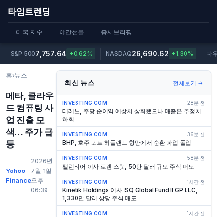
타임트렌딩
미국 지수
야간선물
증시브리핑
7,757.64
26,690.62
S&P 500
+0.62%
NASDAQ
+1.30%
다
홈
›
뉴스
최신 뉴스
전체보기 →
메타, 클라우
INVESTING.COM
28분 전
드 컴퓨팅 사
테레노, 주당 순이익 예상치 상회했으나 매출은 추정치
업 진출 모
하회
색… 주가 급
INVESTING.COM
36분 전
등
BHP, 호주 포트 헤들랜드 항만에서 순환 파업 돌입
INVESTING.COM
58분 전
2026년
팰런티어 이사 로렌 스탯, 50만 달러 규모 주식 매도
Yahoo
7월 1일
Finance
오후
INVESTING.COM
1시간 전
06:39
Kinetik Holdings 이사 ISQ Global Fund II GP LLC,
1,330만 달러 상당 주식 매도
INVESTING.COM
1시간 전