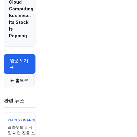
Cloud
1시간 전
Bloomberg
Computing
@business
Business.
"캐나다 공공 부문 연금 투자 위원회, 인도 내 도로
Its Stock
자산 매각 포함 옵션 검토 중 - 소식통"
Is
원문 보기
Popping
1시간 전
Bloomberg
@business
원문 보기
페트로나스 CEO 무하마드 타우픽, 계약 연장으로
→
말레이시아 국영 석유회사 수장 유지한다. The
Edge 보도
https://t.co/CaEHASgISJ
← 홈으로
원문 보기
1시간 전
Bloomberg
관련 뉴스
@business
프랑스 영화관 관객 수가 급증하고 있지만, 전통적
인 투자원들이 시대의 흐름을 따라가지 못하면서
해당 분야는 정치적 표적이 되었습니다.
https://t.c
YAHOO FINANCE
o/Bs1tpYPKsM
클라우드 컴퓨
팅 사업 진출 소
원문 보기