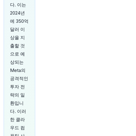
에 유리한 출발점을 마련해주려는 노력을 강화하
다. 이는
고 있습니다. 시가총액 기준 국내 최대 증권사인
2024년
미래에셋증권에서 생후 1년 미만 아동의 증권 계좌
가 1년 전 약 5,000개에서 6월 약 15,000개로 3배
에 350억
가까이 늘었습니다. 영유아 투자 계좌 급증의 원인
달러 이
을 알아보려면 여기를 클릭하세요:
https://t.co/T6
상을 지
HWczisN0
원문 보기
출할 것
으로 예
상되는
Meta의
공격적인
54분 전
Bloomberg
투자 전
@business
략의 일
Lazard, 기술 자문팀 강화를 위해 Barclays의 베
환입니
테랑 뱅커 Jessel Sheth를 영입. 다수의 소프트웨
어 고객사들이 AI로 인한 혼란에 직면하고 있기 때
다. 이러
문.
https://t.co/ea7GGL72yY
한 클라
원문 보기
우드 컴
퓨팅 사