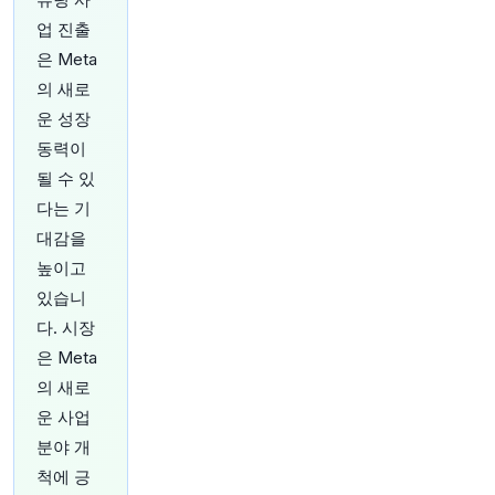
59분 전
Bloomberg
@business
업 진출
유럽 증시, 견조한 실적 힘입어 4주 연속 상승
http
은 Meta
s://t.co/WnuN6sB15I
의 새로
원문 보기
운 성장
동력이
1시간 전
Bloomberg
@business
될 수 있
킹스팬 그룹, 데이터센터 건설 호조에 가이던스 상
다는 기
향 조정
https://t.co/FR1jZlB4ST
대감을
원문 보기
높이고
1시간 전
있습니
Bloomberg
@business
다. 시장
사우디아라비아 항만 운영사 Red Sea Gateway
은 Meta
Terminal이 케이프타운 항 터미널 리모델링 및 운
의 새로
영 25년 양허 계약 입찰을 고려 중입니다.
https://
t.co/XpqVqm97Zt
운 사업
원문 보기
분야 개
척에 긍
1시간 전
Bloomberg