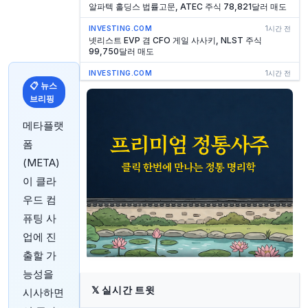
알파텍 홀딩스 법률고문, ATEC 주식 78,821달러 매도
INVESTING.COM
1시간 전
넷리스트 EVP 겸 CFO 게일 사사키, NLST 주식
99,750달러 매도
INVESTING.COM
1시간 전
미국, 콜롬비아에 10억 달러 규모 안보 지원 패키지 계획
📋 뉴스
브리핑
INVESTING.COM
1시간 전
델라웨어 법원, Verisk에 23.5억 달러 AccuLynx 인수
메타플랫
진행 명령
폼
INVESTING.COM
1시간 전
(META)
Scholastic 이사 Kaya Henderson, 회사 주식
130,812달러 매도
이 클라
INVESTING.COM
1시간 전
우드 컴
샤크닌자 최고상업책임자 닐 샤, 550만 달러 규모 보통
퓨팅 사
주 매도
업에 진
INVESTING.COM
1시간 전
Scholastic EVP, 사장 CBG Quinton, 120만 달러 상당
출할 가
주식 매도
능성을
INVESTING.COM
1시간 전
𝕏
실시간 트윗
시사하면
링크홈 홀딩스 CEO 친전, 100만 달러 규모 사모 주식 양