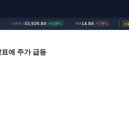
53,926.89
14.88
다우존스
+0.08%
VIX
-1.78%
선
 발표에 주가 급등