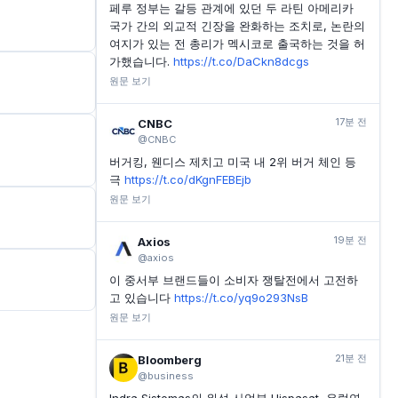
페루 정부는 갈등 관계에 있던 두 라틴 아메리카
국가 간의 외교적 긴장을 완화하는 조치로, 논란의
여지가 있는 전 총리가 멕시코로 출국하는 것을 허
가했습니다.
https://t.co/DaCkn8dcgs
원문 보기
17분 전
CNBC
@CNBC
버거킹, 웬디스 제치고 미국 내 2위 버거 체인 등
극
https://t.co/dKgnFEBEjb
원문 보기
19분 전
Axios
@axios
이 중서부 브랜드들이 소비자 쟁탈전에서 고전하
고 있습니다
https://t.co/yq9o293NsB
원문 보기
21분 전
Bloomberg
@business