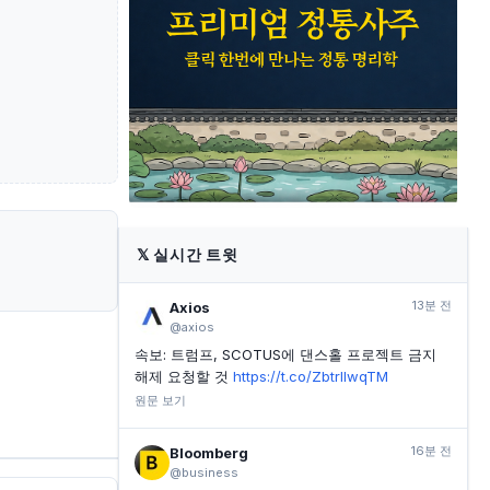
INVESTING.COM
41분 전
월요일 발표 예정인 국채 입찰 및 고용 동향 데이터
INVESTING.COM
42분 전
허츠 옵션 거래 587,000건 이상 급증
INVESTING.COM
52분 전
로이터 보도 후, 이란 혁명수비대 지원 혐의로 두바이 암
호화폐 거래소에 대한 미국 제재
𝕏
실시간 트윗
13분 전
Axios
@axios
속보: 트럼프, SCOTUS에 댄스홀 프로젝트 금지
해제 요청할 것
https://t.co/ZbtrIlwqTM
원문 보기
16분 전
Bloomberg
@business