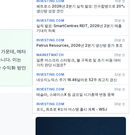
INVESTING.COM
16분 전
페트로스 2026년 2분기 실적 발표: 인수합병으로 20%
생산량 성장 견인
INVESTING.COM
25분 전
실적 발표: SmartCentres REIT, 2026년 2분기 매출
기대치 하회
INVESTING.COM
26분 전
Petrus Resources, 2026년 2분기 생산량 증가 호조
 가운데, 메타
MARKETWATCH
28분 전
니다. 이는
일론 머스크의 스타링크, 월 구독료 및 초기 비용 대비
가치 판단 시점은?
한 수익화 방안
INVESTING.COM
32분 전
네오지노믹스 주가 16.46달러로 52주 최고치 경신
INVESTING.COM
36분 전
테슬라, 스페이스X 등 금요일 시가총액 변동 종목
INVESTING.COM
38분 전
포드, 최초로 4도어 머스탱 출시 계획 - WSJ
INVESTING.COM
38분 전
10x Genomics 주가 52주 최고치 경신, 50.36달러 기
록