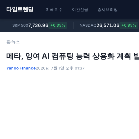
타임트렌딩
미국 지수
야간선물
증시브리핑
7,736.96
26,571.06
S&P 500
+0.35%
NASDAQ
+0.85%
홈
›
뉴스
메타, 잉여 AI 컴퓨팅 능력 상용화 계획
Yahoo Finance
2026년 7월 1일 오후 01:37