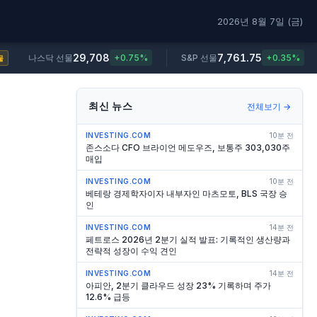
2026년 8월 7일 (금)
29,708
7,761.75
나스닥 선물
+0.75%
S&P 선물
+0.35%
물
최신 뉴스
전체보기 →
INVESTING.COM
10분 전
존스소다 CFO 브라이언 메도우즈, 보통주 303,030주
매입
INVESTING.COM
10분 전
베테랑 경제학자이자 내부자인 마츠모토, BLS 국장 승
인
INVESTING.COM
14분 전
페트로스 2026년 2분기 실적 발표: 기록적인 생산량과
전략적 성장이 수익 견인
INVESTING.COM
14분 전
아피안, 2분기 클라우드 성장 23% 기록하며 주가
12.6% 급등