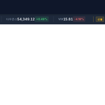
54,349.12
15.81
다우존스
+0.49%
VIX
-4.18%
선물