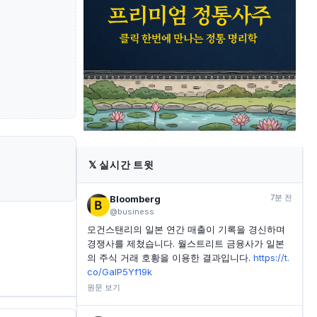
INVESTING.COM
2시간 전
이란-오만 호르무즈 해협 운송 협상, 미국 재고 증가로
유가 추가 하락
INVESTING.COM
2시간 전
이란-오만 대화로 미-이란 평화 협상 기대감 커지며 국
제 유가 하락
INVESTING.COM
2시간 전
AI 수요 견인에 따른 샌디스크, 분기 매출 호조 전망
𝕏
실시간 트윗
7분 전
Bloomberg
@business
모건스탠리의 일본 연간 매출이 기록을 경신하며
경쟁사를 제쳤습니다. 월스트리트 금융사가 일본
의 주식 거래 호황을 이용한 결과입니다.
https://t.
co/GalP5Yf19k
원문 보기