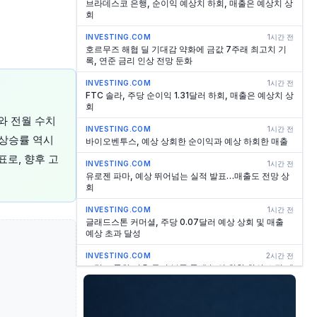
브라데스코 은행, 순이익 예상치 하회, 매출은 예상치 상
회
INVESTING.COM
1시간 전
호르무즈 해협 딜 기대감 약화에 금값 7주래 최고치 기
록, 연준 금리 인상 전망 둔화
INVESTING.COM
1시간 전
FTC 솔라, 주당 순이익 1.31달러 하회, 매출은 예상치 상
회
와 전월 수치
INVESTING.COM
1시간 전
 상승률 역시
바이오벤투스, 예상 상회한 순이익과 예상 하회한 매출
표로, 향후 고
INVESTING.COM
1시간 전
유로젠 파마, 예상 뛰어넘는 실적 발표…매출도 전망 상
회
INVESTING.COM
1시간 전
글래드스톤 커머셜, 주당 0.07달러 예상 상회 및 매출
예상 초과 달성
INVESTING.COM
2시간 전
트럼프 통화 이후 무기 부족 문제 논의 위한 회의 소집 예
정 - NBC
INVESTING.COM
2시간 전
카카오 2026년 2분기 이익 증가했으나 주가는 하락