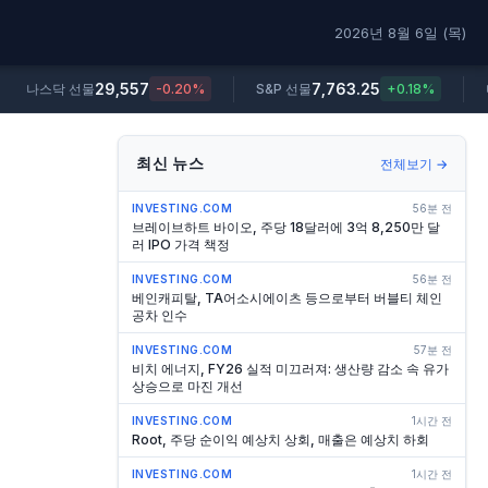
2026년 8월 6일 (목)
29,557
7,763.25
나스닥 선물
-0.20%
S&P 선물
+0.18%
최신 뉴스
전체보기 →
INVESTING.COM
56분 전
브레이브하트 바이오, 주당 18달러에 3억 8,250만 달
러 IPO 가격 책정
INVESTING.COM
56분 전
베인캐피탈, TA어소시에이츠 등으로부터 버블티 체인
공차 인수
INVESTING.COM
57분 전
비치 에너지, FY26 실적 미끄러져: 생산량 감소 속 유가
상승으로 마진 개선
INVESTING.COM
1시간 전
Root, 주당 순이익 예상치 상회, 매출은 예상치 하회
INVESTING.COM
1시간 전