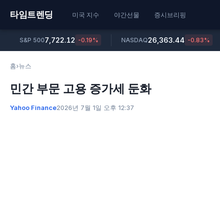
타임트렌딩
미국 지수
야간선물
증시브리핑
7,722.12
26,363.44
S&P 500
-0.19%
NASDAQ
-0.83%
홈
›
뉴스
민간 부문 고용 증가세 둔화
Yahoo Finance
2026년 7월 1일 오후 12:37