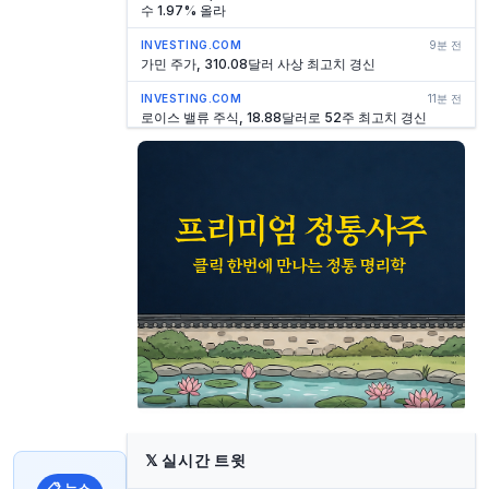
수 1.97% 올라
INVESTING.COM
9분 전
가민 주가, 310.08달러 사상 최고치 경신
INVESTING.COM
11분 전
로이스 밸류 주식, 18.88달러로 52주 최고치 경신
YAHOO FINANCE1
11분 전
NVIDIA, GPU 넘어 AI 인프라 플랫폼으로 진화
YAHOO FINANCE1
12분 전
FAA, 보잉기 긴급 점검 명령… 월스트리트, 저항선 돌파
주시
INVESTING.COM
12분 전
선라이프, 2026년 2분기 실적 발표: 모든 사업 부문에
서 두 자릿수 EPS 성장 달성
INVESTING.COM
12분 전
버크셔 해서웨이 배당주, 수익률 및 성장률별 순위 분석
INVESTING.COM
12분 전
Assaí, 2026년 2분기 실적 발표: 레버리지 감소와 함께
이익 급증
𝕏
실시간 트윗
INVESTING.COM
12분 전
📋 뉴스