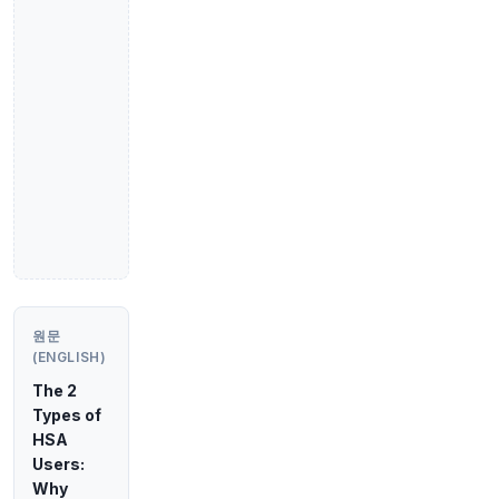
37분 전
investingLive
@investingLive_
뉴욕 연준 설문조사: 1년 기대 인플레이션 3.7%에
서 3.6%로 하락
https://t.co/mMBVnK1KN3
원문 보기
37분 전
Bloomberg
@business
오늘의 Alphadots를 풀어보세요! 힌트: 항공편 추
적기? 🧩 여기서 플레이하세요:
https://t.co/zmrK
hDpaCN
https://t.co/9Pt78Fy0Ro
원문 보기
원문
(ENGLISH)
The 2
Types of
HSA
38분 전
Bloomberg
Users:
@business
Why