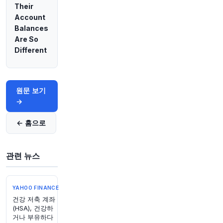
공화당 빌 캐시디 상원의원은 토드 블랜치를 차기
Their
법무부 장관으로 지지할 것이라고 밝혔으며, 이는
Account
그의 인준을 위한 길을 열어줄 것으로 보입니다.
ht
Balances
tps://t.co/3zanMMczHG
Are So
원문 보기
Different
원문 보기
→
← 홈으로
관련 뉴스
YAHOO FINANCE
건강 저축 계좌
(HSA), 건강하
거나 부유하다