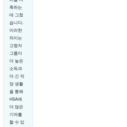
된 안보 태세를 구축했습니다.
https://t.co/9EgKS
축하는
6NQkl
데 그쳤
원문 보기
습니다.
18분 전
investingLive
이러한
@investingLive_
차이는
그는 이제 이번 주말에 기분이 안 좋을 거예요.
고령자
원문 보기
그룹이
더 높은
20분 전
Axios
@axios
소득과
속보: 트럼프 볼룸 프로젝트, 항소 법원에 의해 차
더 긴 직
단됨
https://t.co/ZbtrIlwqTM
장 생활
원문 보기
을 통해
HSA에
22분 전
CNBC
@CNBC
더 많은
라이브 쇼핑이 계속해서 호황을 누리면서
기여를
Whatnot의 기업 가치가 200억 달러로 평가되었
할 수 있
습니다
https://t.co/94jLKOnU3n