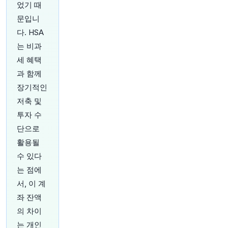
었기 때
원문 보기
문입니
23분 전
Bloomberg
다. HSA
@business
는 비과
영국 경쟁 당국에 따르면 Aldi와 Lidl 같은 할인 슈
세 혜택
퍼마켓은 더 이상 경쟁업체가 자신의 매장 근처에
매장을 여는 것을 막을 수 없다고 합니다.
https://t.
과 함께
co/j1a8MPF8Y9
장기적인
원문 보기
저축 및
투자 수
25분 전
investingLive
@investingLive_
단으로
주말을 앞두고 유가 상승세, '딜' 관련 루머는 멈췄
활용될
습니다.
수 있다
원문 보기
는 점에
서, 이 계
27분 전
investingLive
@investingLive_
좌 잔액
USD/JPY 하락세에 매수세가 확실히 붙었네요
htt
의 차이
ps://t.co/nmCXQYZGFG
는 개인
원문 보기