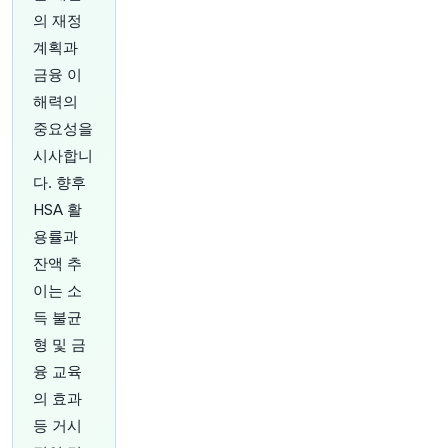
의 재정
계획과
금융 이
해력의
중요성을
28분 전
Bloomberg
@business
시사합니
Taylor Morrison 인수를 통해 Berkshire
다. 향후
Hathaway는 미국 최대 주택 건설업체 대열에 합
HSA 활
류했습니다
https://t.co/w1UYAqEwl7
용률과
원문 보기
잔액 추
28분 전
Bloomberg
이는 소
@business
득 불균
단독: 만다니 행정부가 UBS 전 최고 임원, 라자드
형 및 금
전 글로벌 투자은행 총괄, 뱅크오브아메리카 뉴욕
지사장 등을 행정부 자문위원회에 합류할 경제계
융 교육
리더로 요청하고 있습니다.
https://t.co/xibunqeq
의 효과
9J
등 거시
원문 보기