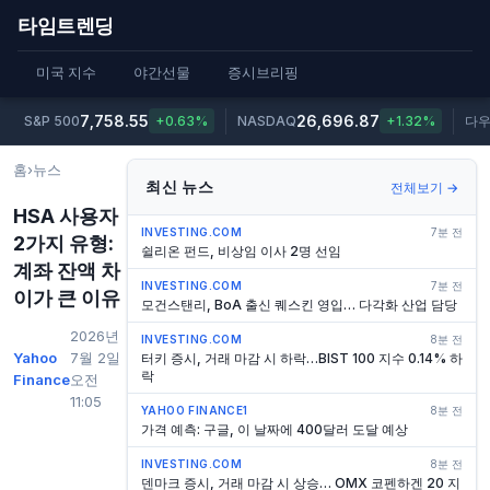
타임트렌딩
미국 지수
야간선물
증시브리핑
7,758.55
26,696.87
S&P 500
+0.63%
NASDAQ
+1.32%
다
홈
›
뉴스
최신 뉴스
전체보기 →
HSA 사용자
INVESTING.COM
7분 전
2가지 유형:
쉴리온 펀드, 비상임 이사 2명 선임
계좌 잔액 차
INVESTING.COM
7분 전
이가 큰 이유
모건스탠리, BoA 출신 퀘스킨 영입… 다각화 산업 담당
2026년
INVESTING.COM
8분 전
Yahoo
7월 2일
터키 증시, 거래 마감 시 하락…BIST 100 지수 0.14% 하
락
Finance
오전
11:05
YAHOO FINANCE1
8분 전
가격 예측: 구글, 이 날짜에 400달러 도달 예상
INVESTING.COM
8분 전
덴마크 증시, 거래 마감 시 상승… OMX 코펜하겐 20 지