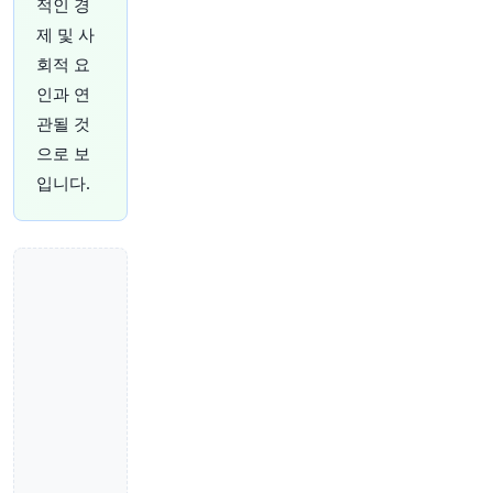
적인 경
33분 전
Bloomberg
제 및 사
@business
회적 요
올 한 해 AI에 대한 방만한 지출 우려로 주식 시장
인과 연
에서 찬밥 신세였던 세계 최대 기술 기업들이 갑자
관될 것
기 다시 선두를 달리고 있습니다.
https://t.co/I3A
Zudjbjr
으로 보
원문 보기
입니다.
34분 전
CNBC
@CNBC
암호화폐의 인프라 시대가 도래하며, AI 에이전트
가 수요를 재편할 준비를 하고 있습니다
https://t.
co/AfFQjya1Po
원문 보기
35분 전
CNBC
@CNBC
항소 법원, 트럼프의 4억 달러 백악관 볼룸 프로젝
트 차단
https://t.co/c19XOmx1UJ
원문 보기