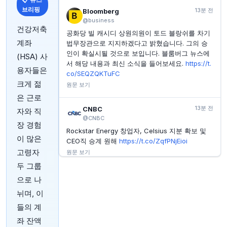
듀크 에너지 주가, 22.51달러로 52주 최저치 경신
브리핑
13분 전
Bloomberg
YAHOO FINANCE1
13분 전
@business
누 홀딩스 주가, 가파른 성장세 지속… 여전히 성장주
건강저축
공화당 빌 캐시디 상원의원이 토드 블랑쉬를 차기
múltiplos를 받을 만한가?
계좌
법무장관으로 지지하겠다고 밝혔습니다. 그의 승
YAHOO FINANCE1
16분 전
인이 확실시될 것으로 보입니다. 블룸버그 뉴스에
(HSA) 사
AI 수요 증대에 따른 Cloudflare (NET) 주가 상승,
서 해당 내용과 최신 소식을 들어보세요.
https://t.
CrowdStrike (CRWD)는 높은 기준 제시
용자들은
co/SEQZQKTuFC
크게 젊
원문 보기
은 근로
13분 전
CNBC
자와 직
@CNBC
장 경험
Rockstar Energy 창업자, Celsius 지분 확보 및
이 많은
CEO직 승계 원해
https://t.co/ZqfPNjEioi
고령자
원문 보기
두 그룹
13분 전
Bloomberg
으로 나
@business
뉘며, 이
모든 규칙 위반자들은 좋은 이유로 그러한다고 말
들의 계
합니다. 크리스토퍼 놀란은 그의 최신 영화를 통해
진정한 리더는 처벌을 받아들이는 사람이라는 것
좌 잔액