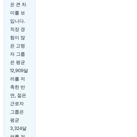
을 다시 한번 상기시켜 준다고
@gmukunda
는 말
은 큰 차
합니다 (
@opinion
인용)
https://t.co/aLA0TGzP
이를 보
65
원문 보기
입니다.
직장 경
14분 전
Investing.com
험이 많
@Investingcom
은 고령
👀 록스타 에너지 창업자, 셀시우스($CELH) 지분
자 그룹
매입, CEO 자리 노려 - CNBC
원문 보기
은 평균
12,909달
15분 전
Axios
러를 저
@axios
축한 반
트럼프 볼룸 프로젝트, 항소법원에 의해 제지됨
ht
tps://t.co/twjHsLcmK3
면, 젊은
원문 보기
근로자
그룹은
18분 전
Bloomberg
평균
@business
3,324달
터키, 사우디아라비아, 파키스탄이 메카에서 3자
국방 협정에 서명하며 이란 전쟁을 배경으로 조율
러를 저