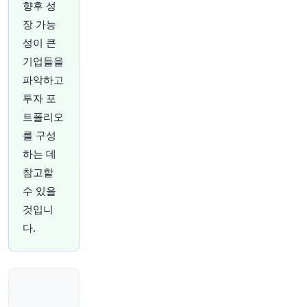
향후 성
30분 전
Bloomberg
장 가능
@business
성이 큰
알리안츠(Pimco의 모회사), 보험 및 자산 관리 사
업 호조에 힘입어 2분기 사상 최대 이익 달성
http
기업들을
s://t.co/VtEgwfp2oD
파악하고
원문 보기
투자 포
트폴리오
35분 전
Bloomberg
@business
를 구성
미국과 일본, 엔화 강세가 개입 충격 후 사라지다.
하는 데
액티비스트 투자자들도 더 어려운 시기에 직면하
참고할
고 있다.
https://t.co/OoaVSaksTX
수 있을
원문 보기
것입니
37분 전
investingLive
다.
@investingLive_
중국의 금 매입 열풍, 7월에도 이어져… 외환보유
액 21개월 연속 증가
https://t.co/BPyBwxuplC
원문 보기