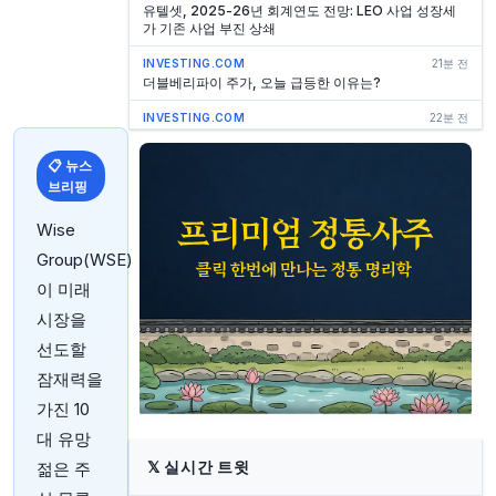
유텔셋, 2025-26년 회계연도 전망: LEO 사업 성장세
가 기존 사업 부진 상쇄
INVESTING.COM
21분 전
더블베리파이 주가, 오늘 급등한 이유는?
INVESTING.COM
22분 전
Mol Group, 견조한 정제 부문 실적으로 2분기 예상치
상회
📋 뉴스
브리핑
INVESTING.COM
22분 전
니폰페인트 2026 회계연도 2분기 실적 발표: 이익
30% 급증, 매출 전망 상향
Wise
Group(WSE)
INVESTING.COM
28분 전
레이먼드 제임스, 고암모니아혈증 전망에 따라 Korro
이 미래
Bio 주식 등급 재확인
시장을
INVESTING.COM
29분 전
선도할
퍼스트 솔라 주가, 오늘 급등하는 이유는?
잠재력을
INVESTING.COM
29분 전
가진 10
일본 최대 연기금, 투자 유연성 확대 추진 속 역대 최고
수익 달성
대 유망
INVESTING.COM
30분 전
𝕏
실시간 트윗
젊은 주
증시는 여름 휴가를 떠나지 않는다