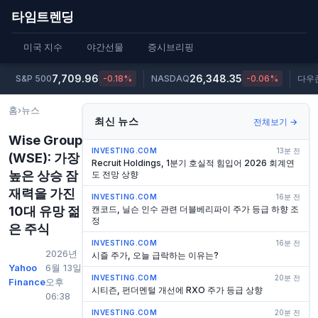
타임트렌딩
미국 지수
야간선물
증시브리핑
7,709.96
26,348.35
S&P 500
-0.18%
NASDAQ
-0.06%
다우
홈
›
뉴스
최신 뉴스
전체보기 →
Wise Group
INVESTING.COM
13분 전
(WSE): 가장
Recruit Holdings, 1분기 호실적 힘입어 2026 회계연
높은 상승 잠
도 전망 상향
재력을 가진
INVESTING.COM
16분 전
10대 유망 젊
캔코드, 닐슨 인수 관련 더블베리파이 주가 등급 하향 조
정
은 주식
INVESTING.COM
16분 전
2026년
시즐 주가, 오늘 급락하는 이유는?
Yahoo
6월 13일
INVESTING.COM
20분 전
Finance
오후
시티즌, 펀더멘털 개선에 RXO 주가 등급 상향
06:38
INVESTING.COM
20분 전