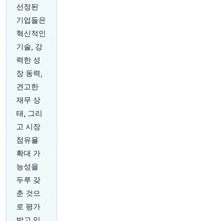
원문 보기
선정된
기업들은
20분 전
Bloomberg
혁신적인
@business
기술, 강
인도 유일의 금 거래소 최고 책임자가 사임, 세계
최대 금 시장 중 하나에서 인지도 확보에 어려움을
력한 성
겪고 있는 4년 된 플랫폼에 차질이 생겼습니다
htt
장 동력,
ps://t.co/Vf1kM6rxIO
견고한
원문 보기
재무 상
25분 전
Bloomberg
태, 그리
@business
고 시장
전 일본 주식 전문가 Nicholas Smith가 CLSA를
점유율
떠났습니다. 이 소식은 중국계 기업의 잇따른 퇴사
확대 가
흐름 속에서 나왔습니다.
https://t.co/HEGvuFtez
P
능성을
원문 보기
두루 갖
춘 것으
25분 전
Bloomberg
로 평가
@business
라인메탈 CEO Armin Papperger, 독일의 100억
받고 있