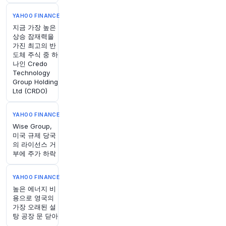
220억 달러의 갑작스러운 수입을 통해 체제를 부
유하게 만들었습니다. 어떻게 이런 일이 가능했을
YAHOO FINANCE
까요? 더 부유해진 북한이 전 세계에 우려를 주는
지금 가장 높은
이유는 무엇일까요?
https://t.co/kSms9E9tza
htt
상승 잠재력을
ps://t.co/FrO58ytUUO
가진 최고의 반
도체 주식 중 하
원문 보기
나인 Credo
Technology
54분 전
Bloomberg
Group Holding
@business
Ltd (CRDO)
중국, 러시아, 이란, 북한이 진정한 동맹을 맺고 있
지 않은 것처럼 보일 수 있지만, 겉모습은 우리를
YAHOO FINANCE
속일 수 있다고
@halbrands
가 썼습니다. (via
@o
Wise Group,
pinion
)
https://t.co/4ImMATQCV5
미국 규제 당국
원문 보기
의 라이선스 거
부에 주가 하락
59분 전
CNBC
@CNBC
YAHOO FINANCE
유럽의 산불 '보호 공백'이 커지고 있다고 보험사
높은 에너지 비
들이 경고합니다
https://t.co/m0SM2x7705
용으로 영국의
가장 오래된 설
원문 보기
탕 공장 문 닫아