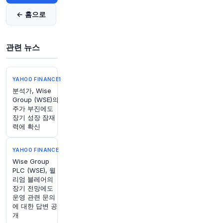
원문 보기
← 홈으로
50분 전
Bloomberg
@business
관련 뉴스
러시아 엘리트 다수가 우크라이나 전쟁에 대한 불
안감 고조 속에서 블라디미르 푸틴 대통령이 권력
유지를 위해 FSB에 임무를 부여함에 따라 FSB가
YAHOO FINANCE1
통제 불능 상태에 빠졌다고 점점 더 우려하고 있습
분석가, Wise
니다.
https://t.co/ErVUHIPGJK
Group (WSE)의
원문 보기
주가 부진에도
장기 성장 잠재
력에 확신
51분 전
CNBC
@CNBC
폭스바겐 지배 가문, 중국 경쟁사 견제 위해 더 빠
YAHOO FINANCE
른 혁신 촉구
https://t.co/orSKqmWgY7
Wise Group
PLC (WSE), 윌
원문 보기
리엄 블레어의
장기 전망에도
54분 전
Bloomberg
운영 관련 문의
@business
에 대한 답변 공
개
북한 김정은이 전 세계적인 제재에도 불구하고