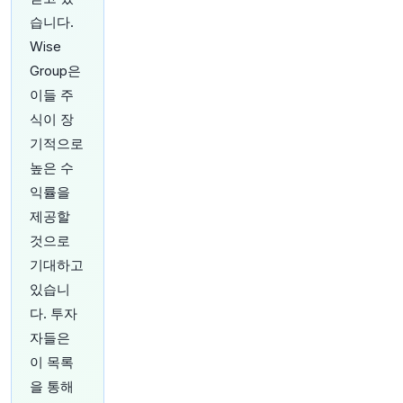
유로(115억 달러) 규모 해군 계약 철수에 "매우 불
습니다.
만족"스럽다고 밝혀,
@flacqua
에 수익성 영향은
Wise
"매우 미미"하다고 말해
https://t.co/vD51JXtbAl
https://t.co/bK1URxO0kE
Group은
원문 보기
이들 주
식이 장
28분 전
Bloomberg
기적으로
@business
높은 수
경제 회복세 덕분에 일본은행이 통화정책 정상화
를 지속할 여지가 있다고 IMF 부총재 댄 카츠가
@j
익률을
ennzaba
에 전했습니다.
https://t.co/iuy64nBpO
제공할
O
https://t.co/EzSDBJ195t
것으로
원문 보기
기대하고
29분 전
investingLive
있습니
@investingLive_
다. 투자
중동 긴장 완화로 금값은 지지받고 있지만, 미국
자들은
CPI가 상승분을 상쇄할 수 있습니다
https://t.co/x
HFndhMoat
이 목록
원문 보기
을 통해