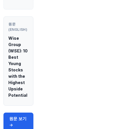
40분 전
Bloomberg
@business
줄어든 강은 원자력 발전소에 나쁜 소식입니다.
htt
ps://t.co/q74K5Y8kZV
원문
원문 보기
(ENGLISH)
Wise
45분 전
Bloomberg
Group
@business
(WSE): 10
상하이 인근 주요 항만, 중국 최대 선박 연료 공급
Best
허브 포함, 태풍 돌핀을 앞두고 운영 중단
https://
Young
t.co/RpZqDqFwcA
Stocks
원문 보기
with the
Highest
48분 전
Bloomberg
Upside
@business
Potential
아조아 안도, 브리저튼 제작 비하인드 공개: 숀다
라임스 신규 대본 작업 여전히 "긴장된다"고
@Mi
shalHusain
에게 밝혀.
https://t.co/A3cTzlXpFD
에서 청취하거나
https://t.co/l9FjSEjVE0
에서
원문 보기
The Mishal Husain Show 시청 가능
https://t.c
→
o/GpFOCM5fPK