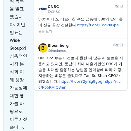
식 목록
INVESTING.COM
31분 전
10분 전
CNBC
을 발표
트윌리오 주가, 오늘 급등한 이유는?
@CNBC
했습니
SK하이닉스, 메모리칩 수요 급증에 380억 달러 들
INVESTING.COM
31분 전
다. 이번
마이크로칩 테크놀로지 주가, 오늘 급등 이유는?
여 신규 공장 건설한다
https://t.co/1ExZPflGpa
원문 보기
발표는
INVESTING.COM
32분 전
Eutelsat 2026년 상반기 실적 발표: LEO 성장세 뚜렷
Wise
13분 전
Bloomberg
Group의
@business
심층적인
DBS Group는 이전보다 훨씬 더 많은 AI 토큰을 사
시장 분
용하고 있지만, 동남아 최대 대출기관인 DBS가 기
술을 최대한 활용하는 방법을 연마함에 따라 개당
석과 미
지불하는 비용은 줄었다고 Tan Su Shan CEO가
래 성장
밝혔습니다.
https://t.co/S2yfEg9gpg
https://t.c
가능성에
o/Pb5KMIQBmn
원문 보기
대한 평
가를 바
15분 전
Bloomberg
탕으로
@business
이루어졌
오늘 하루를 시작하기 위해 알아야 할 정보입니다
https://t.co/kBm6XIKdsi
습니다.